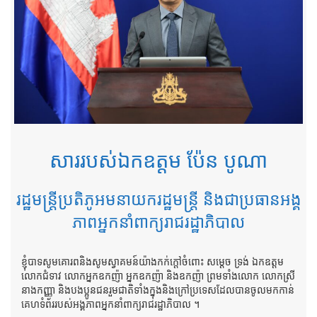
សាររបស់ឯកឧត្តម ប៉ែន បូណា
រដ្ឋមន្ត្រីប្រតិភូអមនាយករដ្ឋមន្ត្រី និងជាប្រធានអង្គ
ភាពអ្នកនាំពាក្យរាជរដ្ឋាភិបាល
ខ្ញុំបាទសូមគោរពនិងសូមស្វាគមន៍យ៉ាងកក់ក្តៅចំពោះ សម្តេច ទ្រង់ ឯកឧត្តម
លោកជំទាវ លោកអ្នកឧកញ៉ា អ្នកឧកញ៉ា និងឧកញ៉ា ព្រមទាំងលោក លោកស្រី
នាងកញ្ញា និងបងប្អូនជនរួមជាតិទាំងក្នុងនិងក្រៅប្រទេសដែលបានចូលមកកាន់
គេហទំព័ររបស់អង្គភាពអ្នកនាំពាក្យរាជរដ្ឋាភិបាល ។