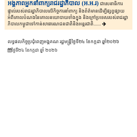
អង្គភាពអ្នកនាំពាក្យរាជរដ្ឋាភិបាល (អ.អ.រ)
ជាសេនា​ធិ​កា​រ​​
ផ្ទាល់​របស់រាជរដ្ឋាភិ​បា​ល​លើ​កិច្ចការ​នាំពាក្យ និងព័ត៌មាន​ដើម្បីផ្សព្វ​ផ្សាយ​​
អំពីគោលបំណងនៃគោល​នយោបាយទាំងក្នុង និងក្រៅ​ប្រទេ​​ស​របស់រាជរដ្ឋា​
ភិ​បា​ល​កម្ពុជាទៅកាន់សាធារណជនជាតិនិងអន្តរជាតិ......
លទ្ធផលកិច្ចប្រជុំពេញអង្គគណៈរដ្ឋមន្រ្តីថ្ងៃទី២៤ ខែកក្កដា ឆ្នាំ២០២៦
ថ្ងៃទី២៤ ខែ​កក្កដា ឆ្នាំ ២០២៦