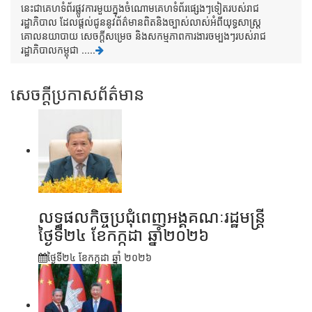
នេះជាគេហទំព័រផ្លូវការមួយក្នុងចំណោមគេហទំព័រផ្សេងៗទៀតរបស់រាជ
រដ្ឋាភិបាល ដែលផ្តល់ជូននូវព័ត៌មានពិតនិងច្បាស់លាស់អំពីយុទ្ធសាស្រ្ត
គោលនយាបាយ សេចក្តីសម្រេច និងសកម្មភាពការងារចម្បងៗរបស់រាជ
រដ្ឋាភិបាលកម្ពុជា .....
សេចក្តីប្រកាសព័ត៌មាន
លទ្ធផលកិច្ចប្រជុំពេញអង្គគណៈរដ្ឋមន្រ្តី
ថ្ងៃទី២៤ ខែកក្កដា ឆ្នាំ២០២៦
ថ្ងៃទី២៤ ខែ​កក្កដា ឆ្នាំ ២០២៦