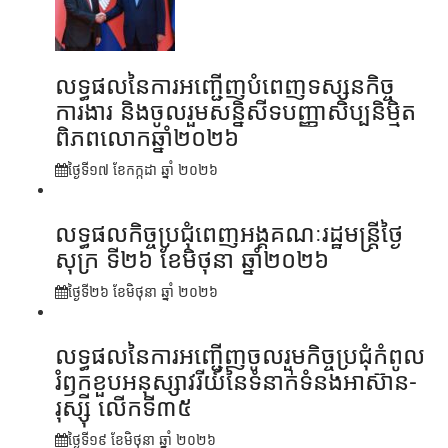
លទ្ធផលនៃការអញ្ជើញបំពេញទស្សនកិច្ច
ការងារ និងចូលរួមសន្និសីទបញ្ញាសិប្បនិម្មិត
ពិភពលោកឆ្នាំ២០២៦
ថ្ងៃទី១៧ ខែ​កក្កដា ឆ្នាំ ២០២៦
លទ្ធផលកិច្ចប្រជុំពេញអង្គគណៈរដ្ឋមន្រ្តីថ្ងៃ
សុក្រ ទី២៦ ខែមិថុនា ឆ្នាំ២០២៦
ថ្ងៃទី២៦ ខែ​មិថុនា ឆ្នាំ ២០២៦
លទ្ធផលនៃការអញ្ជើញចូលរួមកិច្ចប្រជុំកំពូល
រំឭកខួបអនុស្សាវរីយ៍នៃទំនាក់ទំនងអាស៊ាន-
រុស្ស៊ី លើកទី៣៥
ថ្ងៃទី១៩ ខែ​មិថុនា ឆ្នាំ ២០២៦