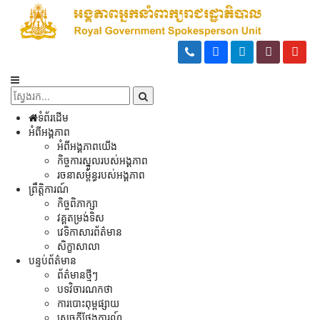
ទំព័រដើម
អំពីអង្គភាព
អំពីអង្គភាពយើង
កិច្ចការស្នូលរបស់អង្គភាព
រចនាសម្ព័ន្ធរបស់អង្គភាព
ព្រឹត្តិការណ៍
កិច្ចពិភាក្សា
វគ្គតម្រង់ទិស
វេទិកាសារព័ត៌មាន
សិក្ខាសាលា
បន្ទប់ព័ត៌មាន
ព័ត៌មានថ្មីៗ
បទវិចារណកថា
ការបោះពុម្ពផ្សាយ
សេចក្តីថ្លែងការណ៍