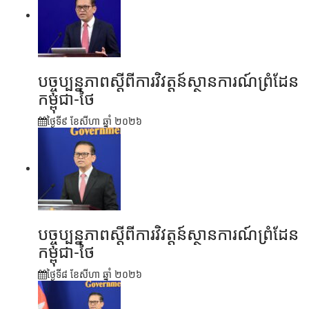
បច្ចុប្បន្នភាពស្ដីពីការវិវត្តន៍ស្ថានការណ៍ព្រំដែន
កម្ពុជា-ថៃ
ថ្ងៃទី៩ ខែ​សីហា ឆ្នាំ ២០២៦
បច្ចុប្បន្នភាពស្ដីពីការវិវត្តន៍ស្ថានការណ៍ព្រំដែន
កម្ពុជា-ថៃ
ថ្ងៃទី៨ ខែ​សីហា ឆ្នាំ ២០២៦