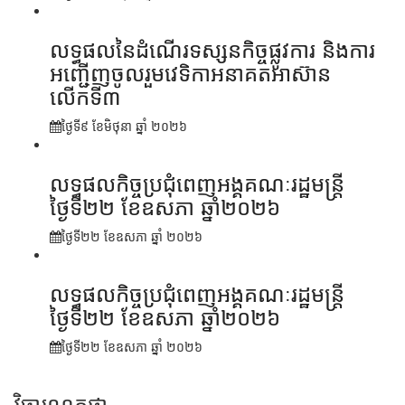
លទ្ធផលនៃដំណើរទស្សនកិច្ចផ្លូវការ និងការ
អញ្ជើញចូលរួមវេទិកាអនាគតអាស៊ាន
លើកទី៣
ថ្ងៃទី៩ ខែ​មិថុនា ឆ្នាំ ២០២៦
លទ្ធផលកិច្ចប្រជុំពេញអង្គគណៈរដ្ឋមន្ត្រី
ថ្ងៃទី២២ ខែឧសភា ឆ្នាំ២០២៦
ថ្ងៃទី២២ ខែ​ឧសភា ឆ្នាំ ២០២៦
លទ្ធផលកិច្ចប្រជុំពេញអង្គគណៈរដ្ឋមន្រ្តី
ថ្ងៃទី២២ ខែឧសភា ឆ្នាំ២០២៦
ថ្ងៃទី២២ ខែ​ឧសភា ឆ្នាំ ២០២៦
វិចារណកថា