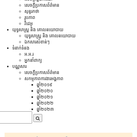
សេចក្ដីប្រកាសព័ត៌មាន
សុន្ទរកថា
រូបភាព
វីដេអូ
យុទ្ធសាស្រ្ត និង គោលនយោបាយ
យុទ្ធសាស្រ្ត និង គោលនយោបាយ
ឯកសារសំខាន់ៗ
ទំនាក់ទំនង
អ.អ.រ
អ្នកនាំពាក្យ
បណ្ណសារ
សេចក្តីប្រកាសព័ត៌មាន
សកម្មភាពការងារអង្គភាព
ឆ្នាំ២០១៩
ឆ្នាំ២០២០
ឆ្នាំ២០២១
ឆ្នាំ២០២២
ឆ្នាំ២០២៣