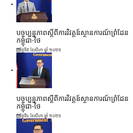
បច្ចុប្បន្នភាពស្ដីពីការវិវត្តន៍ស្ថានការណ៍ព្រំដែន
កម្ពុជា-ថៃ
ថ្ងៃទី៥ ខែ​សីហា ឆ្នាំ ២០២៦
បច្ចុប្បន្នភាពស្ដីពីការវិវត្តន៍ស្ថានការណ៍ព្រំដែន
កម្ពុជា-ថៃ
ថ្ងៃទី៤ ខែ​សីហា ឆ្នាំ ២០២៦