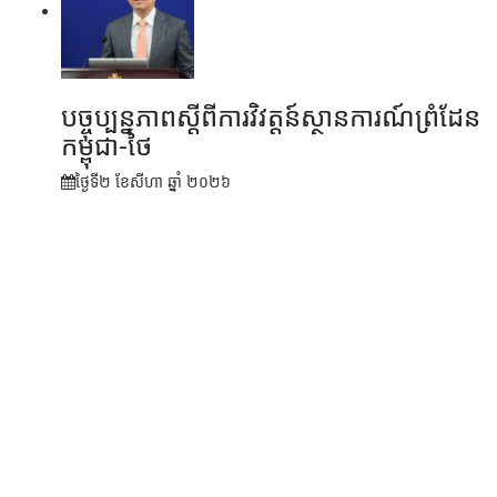
បច្ចុប្បន្នភាពស្ដីពីការវិវត្តន៍ស្ថានការណ៍ព្រំដែន
កម្ពុជា-ថៃ
ថ្ងៃទី២ ខែ​សីហា ឆ្នាំ ២០២៦