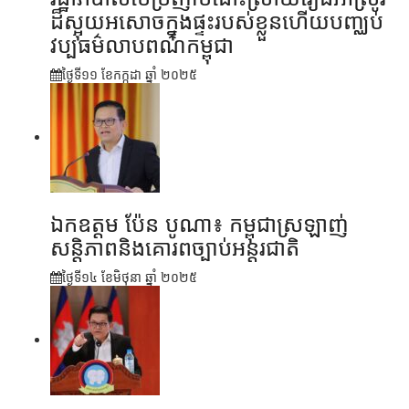
ដ៏ស្អុយអសោចក្នុងផ្ទះរបស់ខ្លួនហើយបញ្ឈប់
វប្បធម៌លាបពណ៌កម្ពុជា
ថ្ងៃទី១១ ខែ​កក្កដា ឆ្នាំ ២០២៥
ឯកឧត្តម ប៉ែន បូណា៖ កម្ពុជាស្រឡាញ់
សន្តិភាពនិងគោរពច្បាប់អន្តរជាតិ
ថ្ងៃទី១៤ ខែ​មិថុនា ឆ្នាំ ២០២៥