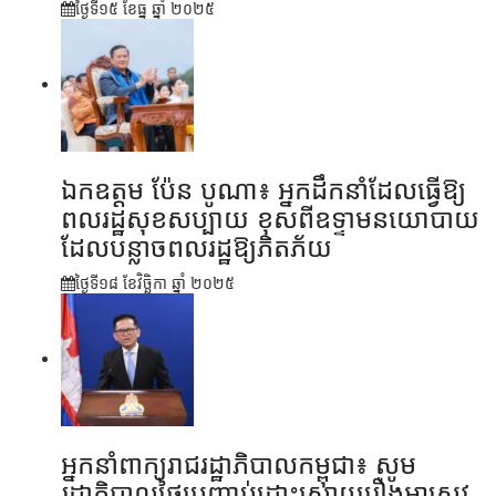
ថ្ងៃទី១៥ ខែ​ធ្នូ ឆ្នាំ ២០២៥
ឯកឧត្តម ប៉ែន បូណា៖ អ្នកដឹកនាំដែលធ្វើឱ្យ
ពលរដ្ឋសុខសប្បាយ ខុសពីឧទ្ទាមនយោបាយ
ដែលបន្លាចពលរដ្ឋឱ្យភិតភ័យ
ថ្ងៃទី១៨ ខែ​វិច្ឆិកា ឆ្នាំ ២០២៥
អ្នកនាំពាក្យរាជរដ្ឋាភិបាលកម្ពុជា៖ សូម
រដ្ឋាភិបាលថៃប្រញាប់ដោះស្រាយរឿងអាស្រូវ