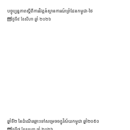
បច្ចុប្បន្នភាពស្ដីពីការវិវត្តន៍ស្ថានការណ៍ព្រំដែនកម្ពុជា-ថៃ
ថ្ងៃទី៩ ខែ​សីហា ឆ្នាំ ២០២៦
ឆ្នាំទី២ នៃដំណើរឆ្ពោះទៅសម្រេច​ចក្ខុវិស័យ​កម្ពុជា ឆ្នាំ២០៥០
ថ្ងៃទី៧ ខែ​ឧសភា ឆ្នាំ ២០២៦