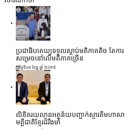
ប្រជាធិបតេយ្យទទួលស្តាប់មតិភាគតិច តែការ
សម្រេចនៅលើមតិភាគច្រើន
ថ្ងៃទី១៨ ខែ​ធ្នូ ឆ្នាំ ២០២៥
លិខិតរយលានអត្ថន័យបញ្ជាក់ស្មារតីមហាសា
មគ្គីជាតិខ្មែរដ៏រឹងមាំ