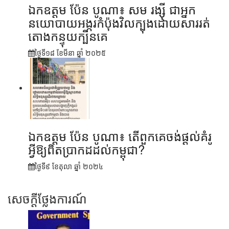
ឯកឧត្តម ប៉ែន បូណា៖ សម រង្ស៊ី ជាអ្នក
នយោបាយអង្ករកំប៉ុងវិលក្បុងដោយសាររត់
តោងកន្ទុយក្បិនគេ
ថ្ងៃទី១៨ ខែ​មីនា ឆ្នាំ ២០២៥
ឯកឧត្តម ប៉ែន បូណា៖ តើពួកគេចង់ផ្តល់គំរូ
អ្វីឱ្យពិតប្រាកដដល់កម្ពុជា?
ថ្ងៃទី៩ ខែ​តុលា ឆ្នាំ ២០២៤
សេចក្តីថ្លែងការណ៍