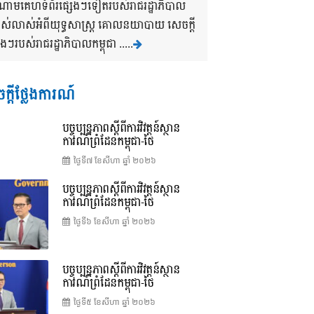
ងចំណោមគេហទំព័រផ្សេងៗទៀតរបស់រាជរដ្ឋាភិបាល
បាស់លាស់អំពីយុទ្ធសាស្រ្ត គោលនយាបាយ សេចក្តី
របស់រាជរដ្ឋាភិបាលកម្ពុជា .....
ក្តីថ្លែងការណ៍
បច្ចុប្បន្នភាពស្ដីពីការវិវត្តន៍ស្ថាន
ការណ៍ព្រំដែនកម្ពុជា-ថៃ
ថ្ងៃទី៧ ខែ​សីហា ឆ្នាំ ២០២៦
បច្ចុប្បន្នភាពស្ដីពីការវិវត្តន៍ស្ថាន
ការណ៍ព្រំដែនកម្ពុជា-ថៃ
ថ្ងៃទី៦ ខែ​សីហា ឆ្នាំ ២០២៦
បច្ចុប្បន្នភាពស្ដីពីការវិវត្តន៍ស្ថាន
ការណ៍ព្រំដែនកម្ពុជា-ថៃ
ថ្ងៃទី៥ ខែ​សីហា ឆ្នាំ ២០២៦