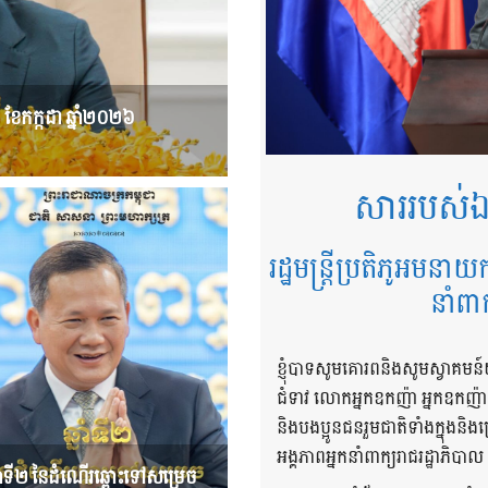
៤ ខែកក្កដា ឆ្នាំ២០២៦
សាររបស់ឯ
រដ្ឋមន្ត្រីប្រតិភូអមនាយ
នាំពា
ខ្ញុំបាទសូមគោរពនិងសូមស្វាគមន៍
ជំទាវ លោកអ្នកឧកញ៉ា អ្នកឧកញ៉
និងបងប្អូនជនរួមជាតិទាំងក្នុង
អង្គភាពអ្នកនាំពាក្យរាជរដ្ឋាភិបាល
នាំទី២ នៃដំណើរឆ្ពោះទៅសម្រេច​