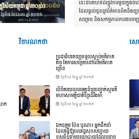
នេះជាគេហទំព័រផ្លូវការមួយក្នុ
្ខុវិស័យ​កម្ពុជា ឆ្នាំ២០៥០
ដែលផ្តល់ជូននូវព័ត៌មានពិតនិងច្
ថ្ងៃទី៧ ខែ​ឧសភា ឆ្នាំ ២០២៦
សម្រេច និងសកម្មភាពការងារចម្បងៗ
វិចារណកថា
សេច
ប្រជាធិបតេយ្យទទួលស្តាប់មតិភាគ
តិច តែការសម្រេចនៅលើមតិភាគ
ច្រើន
ថ្ងៃទី១៨ ខែ​ធ្នូ ឆ្នាំ ២០២៥
លិខិតរយលានអត្ថន័យបញ្ជាក់ស្មារតី
មហាសាមគ្គីជាតិខ្មែរដ៏រឹងមាំ
ពលោក
ថ្ងៃទី១៥ ខែ​ធ្នូ ឆ្នាំ ២០២៥
ឯកឧត្តម ប៉ែន បូណា៖ អ្នកដឹកនាំ
ដែលធ្វើឱ្យពលរដ្ឋសុខសប្បាយ
ខុសពីឧទ្ទាមនយោបាយដែលបន្លាច