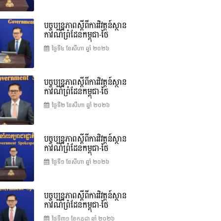
បច្ចុប្បន្នភាពស្ដីពីការវិវត្តន៍ស្ថាន
ការណ៍ព្រំដែនកម្ពុជា-ថៃ
ថ្ងៃទី៤ ខែ​សីហា ឆ្នាំ ២០២៦
បច្ចុប្បន្នភាពស្ដីពីការវិវត្តន៍ស្ថាន
ការណ៍ព្រំដែនកម្ពុជា-ថៃ
ថ្ងៃទី២ ខែ​សីហា ឆ្នាំ ២០២៦
បច្ចុប្បន្នភាពស្ដីពីការវិវត្តន៍ស្ថាន
ការណ៍ព្រំដែនកម្ពុជា-ថៃ
ថ្ងៃទី១ ខែ​សីហា ឆ្នាំ ២០២៦
បច្ចុប្បន្នភាពស្ដីពីការវិវត្តន៍ស្ថាន
ការណ៍ព្រំដែនកម្ពុជា-ថៃ
ថ្ងៃទី៣១ ខែ​កក្កដា ឆ្នាំ ២០២៦