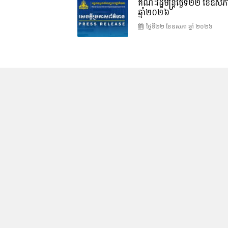
គណៈរដ្ឋមន្រ្តីថ្ងៃទី២២ ខែឧសភ
ឆ្នាំ២០២៦
ថ្ងៃទី២២ ខែ​ឧសភា ឆ្នាំ ២០២៦