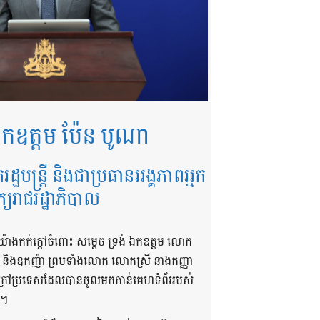
កឧត្តម ប៉ែន បូណា
ករដ្ឋមន្ត្រី និងជាប្រធានអង្គភាពអ្នក
ក្យរាជរដ្ឋាភិបាល
យ៉ាងកក់ក្តៅចំពោះ សម្តេច ទ្រង់ ឯកឧត្តម លោក
ា និងឧកញ៉ា ព្រមទាំងលោក លោកស្រី នាងកញ្ញា
និងក្រៅប្រទេសដែលបានចូលមកកាន់គេហទំព័ររបស់
 ។