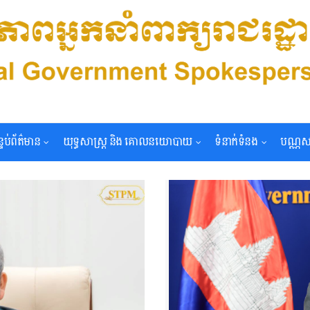
្ទប់ព័ត៌មាន
យុទ្ធសាស្រ្ត និង គោលនយោបាយ
ទំនាក់ទំនង
បណ្ណស