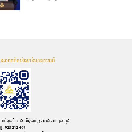
មានឆាប់រហ័សនិងទាន់ហេតុការណ៍
ន្ធរុស្ស៊ី , រាជធានីភ្នំពេញ, ព្រះរាជាណាចក្រកម្ពុជា
ព្ទ : 023 212 409