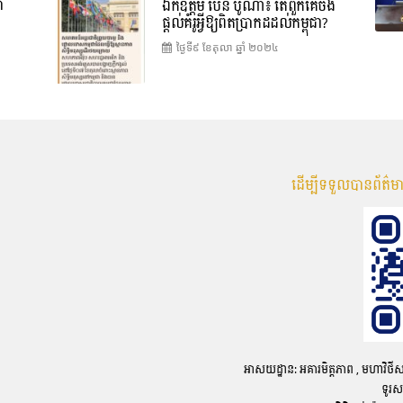
ា
ឯកឧត្តម ប៉ែន បូណា៖ តើពួកគេចង់
ផ្តល់គំរូអ្វីឱ្យពិតប្រាកដដល់កម្ពុជា?
ថ្ងៃទី៩ ខែ​តុលា ឆ្នាំ ២០២៤
ដើម្បីទទួលបានព័ត៌
អាសយដ្ឋាន: អគារមិត្តភាព , មហាវិថីសហព័
ទូរស