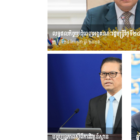
លទ្ធផលកិច្ចប្រជុំពេញអង្គគណៈរដ្ឋមន្រ្តីថ្ងៃទី២
ថ្ងៃទី២៤ ខែ​កក្កដា ឆ្នាំ ២០២៦
បច្ចុប្បន្នភាពស្ដីពីការវិវត្តន៍ស្ថាន
ឆ្