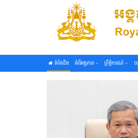
ទំព័រដើម
អំពីអង្គភាព
ព្រឹត្តិការណ៍
បន