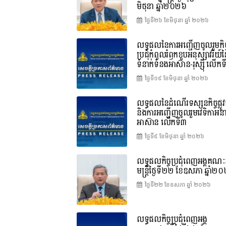
មិថុនា ឆ្នាំ២០២៦
ថ្ងៃទី២៦ ខែ​មិថុនា ឆ្នាំ ២០២៦
លទ្ធផលនៃការអញ្ជើញចូលរួមកិច្
ប្រជុំកំពូលរំឭកខួបអនុស្សាវរីយ៍
ទំនាក់ទំនងអាស៊ាន-រុស្ស៊ី លើក
ថ្ងៃទី១៩ ខែ​មិថុនា ឆ្នាំ ២០២៦
លទ្ធផលនៃដំណើរទស្សនកិច្ចផ្លូវ
និងការអញ្ជើញចូលរួមវេទិកាអន
អាស៊ាន លើកទី៣
ថ្ងៃទី៩ ខែ​មិថុនា ឆ្នាំ ២០២៦
លទ្ធផលកិច្ចប្រជុំពេញអង្គគណៈរ
មន្ត្រីថ្ងៃទី២២ ខែឧសភា ឆ្នាំ២
ថ្ងៃទី២២ ខែ​ឧសភា ឆ្នាំ ២០២៦
លទ្ធផលកិច្ចប្រជុំពេញអង្គ