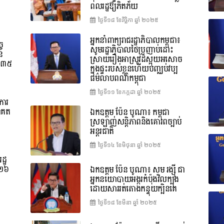
ពលរដ្ឋឱ្យភិតភ័យ
ថ្ងៃទី១៨ ខែ​វិច្ឆិកា ឆ្នាំ ២០២៥
អ្នកនាំពាក្យរាជរដ្ឋាភិបាលកម្ពុជា៖
ច
សូមរដ្ឋាភិបាលថៃប្រញាប់ដោះ
នៃ
ស្រាយរឿងអាស្រូវដ៏ស្អុយអសោច
ទី៣៥
ក្នុងផ្ទះរបស់ខ្លួនហើយបញ្ឈប់វប្ប
ធម៌លាបពណ៌កម្ពុជា
ថ្ងៃទី១១ ខែ​កក្កដា ឆ្នាំ ២០២៥
ការ
ាគត
ឯកឧត្តម ប៉ែន បូណា៖ កម្ពុជា
ស្រឡាញ់សន្តិភាពនិងគោរពច្បាប់
អន្តរជាតិ
ថ្ងៃទី១៤ ខែ​មិថុនា ឆ្នាំ ២០២៥
ដ្ឋ
០២៦
ឯកឧត្តម ប៉ែន បូណា៖ សម រង្ស៊ី ជា
អ្នកនយោបាយអង្ករកំប៉ុងវិលក្បុង
ដោយសាររត់តោងកន្ទុយក្បិនគេ
ថ្ងៃទី១៨ ខែ​មីនា ឆ្នាំ ២០២៥