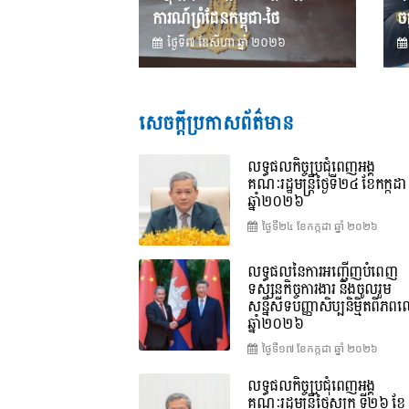
ការណ៍ព្រំដែនកម្ពុជា-ថៃ
ចក
ថ្ងៃទី៧ ខែ​សីហា ឆ្នាំ ២០២៦
សេចក្តីប្រកាសព័ត៌មាន
លទ្ធផលកិច្ចប្រជុំពេញអង្គ
គណៈរដ្ឋមន្រ្តីថ្ងៃទី២៤ ខែកក្កដា
ឆ្នាំ២០២៦
ថ្ងៃទី២៤ ខែ​កក្កដា ឆ្នាំ ២០២៦
លទ្ធផលនៃការអញ្ជើញបំពេញ
ទស្សនកិច្ចការងារ និងចូលរួម
សន្និសីទបញ្ញាសិប្បនិម្មិតពិភ
ឆ្នាំ២០២៦
ថ្ងៃទី១៧ ខែ​កក្កដា ឆ្នាំ ២០២៦
លទ្ធផលកិច្ចប្រជុំពេញអង្គ
គណៈរដ្ឋមន្រ្តីថ្ងៃសុក្រ ទី២៦ ខែ