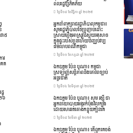
ពលរដ្ឋឱ្យភិតភ័យ
ថ្ងៃទី១៨ ខែ​វិច្ឆិកា ឆ្នាំ ២០២៥
ច
អ្នកនាំពាក្យរាជរដ្ឋាភិបាលកម្ពុជា៖
នៃ
សូមរដ្ឋាភិបាលថៃប្រញាប់ដោះ
ទី៣៥
ស្រាយរឿងអាស្រូវដ៏ស្អុយអសោច
ក្នុងផ្ទះរបស់ខ្លួនហើយបញ្ឈប់វប្ប
ធម៌លាបពណ៌កម្ពុជា
ថ្ងៃទី១១ ខែ​កក្កដា ឆ្នាំ ២០២៥
ការ
ាគត
ឯកឧត្តម ប៉ែន បូណា៖ កម្ពុជា
ស្រឡាញ់សន្តិភាពនិងគោរពច្បាប់
អន្តរជាតិ
ថ្ងៃទី១៤ ខែ​មិថុនា ឆ្នាំ ២០២៥
ដ្ឋ
០២៦
ឯកឧត្តម ប៉ែន បូណា៖ សម រង្ស៊ី ជា
អ្នកនយោបាយអង្ករកំប៉ុងវិលក្បុង
ដោយសាររត់តោងកន្ទុយក្បិនគេ
ថ្ងៃទី១៨ ខែ​មីនា ឆ្នាំ ២០២៥
ា
ឯកឧត្តម ប៉ែន បូណា៖ តើពួកគេចង់