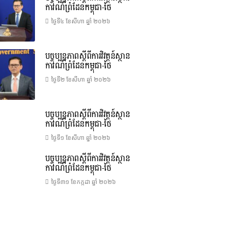
ការណ៍ព្រំដែនកម្ពុជា-ថៃ
ថ្ងៃទី៤ ខែ​សីហា ឆ្នាំ ២០២៦
បច្ចុប្បន្នភាពស្ដីពីការវិវត្តន៍ស្ថាន
ការណ៍ព្រំដែនកម្ពុជា-ថៃ
ថ្ងៃទី២ ខែ​សីហា ឆ្នាំ ២០២៦
បច្ចុប្បន្នភាពស្ដីពីការវិវត្តន៍ស្ថាន
ការណ៍ព្រំដែនកម្ពុជា-ថៃ
ថ្ងៃទី១ ខែ​សីហា ឆ្នាំ ២០២៦
បច្ចុប្បន្នភាពស្ដីពីការវិវត្តន៍ស្ថាន
ការណ៍ព្រំដែនកម្ពុជា-ថៃ
ថ្ងៃទី៣១ ខែ​កក្កដា ឆ្នាំ ២០២៦