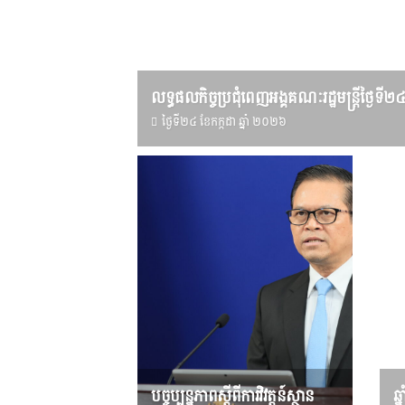
លទ្ធផលកិច្ចប្រជុំពេញអង្គគណៈរដ្ឋមន្រ្តីថ្ងៃទី២
ថ្ងៃទី២៤ ខែ​កក្កដា ឆ្នាំ ២០២៦
បច្ចុប្បន្នភាពស្ដីពីការវិវត្តន៍ស្ថាន
ឆ្