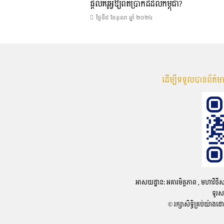
ផ្តល់គំរូអ្វីឱ្យពិតប្រាកដដល់កម្ពុជា?
ថ្ងៃទី៩ ខែ​តុលា ឆ្នាំ ២០២៤
ដើម្បីទទួលបានព័ត៌
អាសយដ្ឋាន: អគារមិត្តភាព , មហាវិថីសហព័
ទូរស
© រក្សាសិទ្ធិគ្រប់យ៉ាងដ