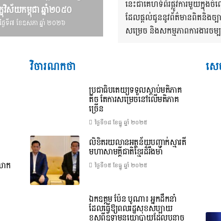
នេះជាគេហទំព័រផ្លូវការមួយក្នុ
្ខុវិស័យ​កម្ពុជា ឆ្នាំ២០៥០
ដែលផ្តល់ជូននូវព័ត៌មានពិតនិងច្
ថ្ងៃទី៧ ខែ​ឧសភា ឆ្នាំ ២០២៦
សម្រេច និងសកម្មភាពការងារចម្បងៗ
វិចារណកថា
សេច
ប្រជាធិបតេយ្យទទួលស្តាប់មតិភាគ
តិច តែការសម្រេចនៅលើមតិភាគ
ច្រើន
ថ្ងៃទី១៨ ខែ​ធ្នូ ឆ្នាំ ២០២៥
លិខិតរយលានអត្ថន័យបញ្ជាក់ស្មារតី
មហាសាមគ្គីជាតិខ្មែរដ៏រឹងមាំ
ពលោក
ថ្ងៃទី១៥ ខែ​ធ្នូ ឆ្នាំ ២០២៥
ឯកឧត្តម ប៉ែន បូណា៖ អ្នកដឹកនាំ
ដែលធ្វើឱ្យពលរដ្ឋសុខសប្បាយ
ខុសពីឧទ្ទាមនយោបាយដែលបន្លាច