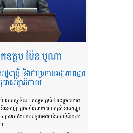
កឧត្តម ប៉ែន បូណា
ករដ្ឋមន្ត្រី និងជាប្រធានអង្គភាពអ្នក
ក្យរាជរដ្ឋាភិបាល
យ៉ាងកក់ក្តៅចំពោះ សម្តេច ទ្រង់ ឯកឧត្តម លោក
ា និងឧកញ៉ា ព្រមទាំងលោក លោកស្រី នាងកញ្ញា
និងក្រៅប្រទេសដែលបានចូលមកកាន់គេហទំព័ររបស់
 ។