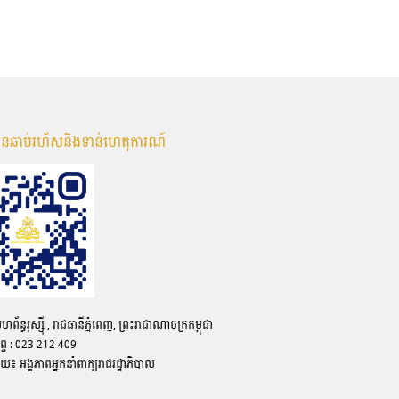
មានឆាប់រហ័សនិងទាន់ហេតុការណ៍
ន្ធរុស្ស៊ី , រាជធានីភ្នំពេញ, ព្រះរាជាណាចក្រកម្ពុជា
ព្ទ : 023 212 409
ោយ៖ អង្គភាពអ្នកនាំពាក្យរាជរដ្ឋាភិបាល