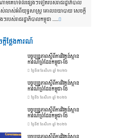
ងចំណោមគេហទំព័រផ្សេងៗទៀតរបស់រាជរដ្ឋាភិបាល
បាស់លាស់អំពីយុទ្ធសាស្រ្ត គោលនយាបាយ សេចក្តី
របស់រាជរដ្ឋាភិបាលកម្ពុជា .....
ក្តីថ្លែងការណ៍
បច្ចុប្បន្នភាពស្ដីពីការវិវត្តន៍ស្ថាន
ការណ៍ព្រំដែនកម្ពុជា-ថៃ
ថ្ងៃទី៧ ខែ​សីហា ឆ្នាំ ២០២៦
បច្ចុប្បន្នភាពស្ដីពីការវិវត្តន៍ស្ថាន
ការណ៍ព្រំដែនកម្ពុជា-ថៃ
ថ្ងៃទី៦ ខែ​សីហា ឆ្នាំ ២០២៦
បច្ចុប្បន្នភាពស្ដីពីការវិវត្តន៍ស្ថាន
ការណ៍ព្រំដែនកម្ពុជា-ថៃ
ថ្ងៃទី៥ ខែ​សីហា ឆ្នាំ ២០២៦
បច្ចុប្បន្នភាពស្ដីពីការវិវត្តន៍ស្ថាន