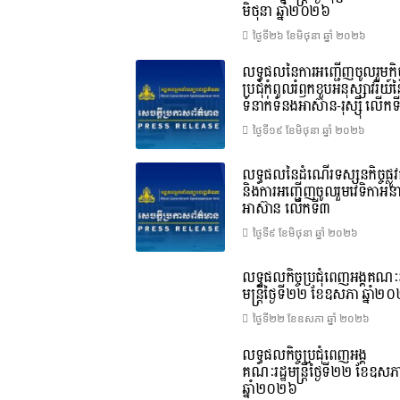
មិថុនា ឆ្នាំ២០២៦
ថ្ងៃទី២៦ ខែ​មិថុនា ឆ្នាំ ២០២៦
លទ្ធផលនៃការអញ្ជើញចូលរួមកិច្
ប្រជុំកំពូលរំឭកខួបអនុស្សាវរីយ៍
ទំនាក់ទំនងអាស៊ាន-រុស្ស៊ី លើក
ថ្ងៃទី១៩ ខែ​មិថុនា ឆ្នាំ ២០២៦
លទ្ធផលនៃដំណើរទស្សនកិច្ចផ្លូវ
និងការអញ្ជើញចូលរួមវេទិកាអន
អាស៊ាន លើកទី៣
ថ្ងៃទី៩ ខែ​មិថុនា ឆ្នាំ ២០២៦
លទ្ធផលកិច្ចប្រជុំពេញអង្គគណៈរ
មន្ត្រីថ្ងៃទី២២ ខែឧសភា ឆ្នាំ២
ថ្ងៃទី២២ ខែ​ឧសភា ឆ្នាំ ២០២៦
លទ្ធផលកិច្ចប្រជុំពេញអង្គ
គណៈរដ្ឋមន្រ្តីថ្ងៃទី២២ ខែឧសភ
ឆ្នាំ២០២៦