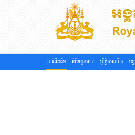
ទំព័រដើម
អំពីអង្គភាព
ព្រឹត្តិការណ៍
បន្