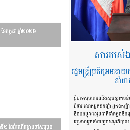
៤ ខែកក្កដា ឆ្នាំ២០២៦
សាររបស់ឯ
រដ្ឋមន្ត្រីប្រតិភូអមនាយ
នាំពា
ខ្ញុំបាទសូមគោរពនិងសូមស្វាគមន៍
ជំទាវ លោកអ្នកឧកញ៉ា អ្នកឧកញ៉
និងបងប្អូនជនរួមជាតិទាំងក្នុង
អង្គភាពអ្នកនាំពាក្យរាជរដ្ឋាភិបាល
នាំទី២ នៃដំណើរឆ្ពោះទៅសម្រេច​