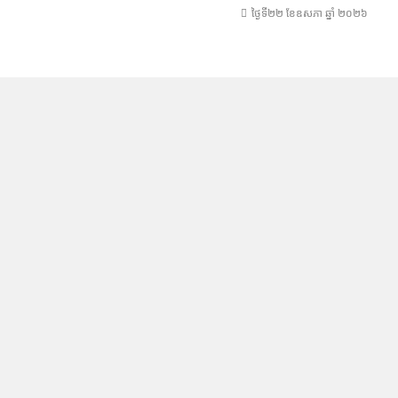
ថ្ងៃទី២២ ខែ​ឧសភា ឆ្នាំ ២០២៦