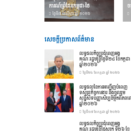
ការណ៍ព្រំដែនកម្ពុជា-ថៃ
ចក
ថ្ងៃទី៧ ខែ​សីហា ឆ្នាំ ២០២៦
សេចក្តីប្រកាសព័ត៌មាន
លទ្ធផលកិច្ចប្រជុំពេញអង្គ
គណៈរដ្ឋមន្រ្តីថ្ងៃទី២៤ ខែកក្កដា
ឆ្នាំ២០២៦
ថ្ងៃទី២៤ ខែ​កក្កដា ឆ្នាំ ២០២៦
លទ្ធផលនៃការអញ្ជើញបំពេញ
ទស្សនកិច្ចការងារ និងចូលរួម
សន្និសីទបញ្ញាសិប្បនិម្មិតពិភ
ឆ្នាំ២០២៦
ថ្ងៃទី១៧ ខែ​កក្កដា ឆ្នាំ ២០២៦
លទ្ធផលកិច្ចប្រជុំពេញអង្គ
គណៈរដ្ឋមន្រ្តីថ្ងៃសុក្រ ទី២៦ ខែ