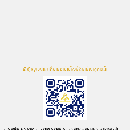
ដើម្បីទទួលបានព័ត៌មានឆាប់រហ័សនិងទាន់ហេតុការណ៍
អាសយដ្ឋាន: អគារមិត្តភាព , មហាវិថីសហព័ន្ធរុស្ស៊ី , រាជធានីភ្នំពេញ, ព្រះរាជាណាចក្រកម្ពុជា