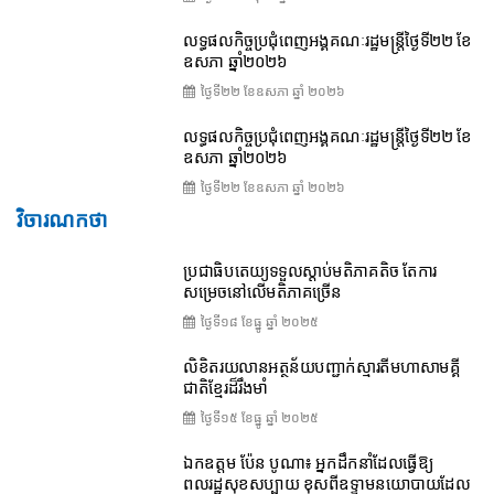
លទ្ធផលកិច្ចប្រជុំពេញអង្គគណៈរដ្ឋមន្ត្រីថ្ងៃទី២២ ខែ
ឧសភា ឆ្នាំ២០២៦
ថ្ងៃទី២២ ខែ​ឧសភា ឆ្នាំ ២០២៦
លទ្ធផលកិច្ចប្រជុំពេញអង្គគណៈរដ្ឋមន្រ្តីថ្ងៃទី២២ ខែ
ឧសភា ឆ្នាំ២០២៦
ថ្ងៃទី២២ ខែ​ឧសភា ឆ្នាំ ២០២៦
វិចារណកថា
ប្រជាធិបតេយ្យទទួលស្តាប់មតិភាគតិច តែការ
សម្រេចនៅលើមតិភាគច្រើន
ថ្ងៃទី១៨ ខែ​ធ្នូ ឆ្នាំ ២០២៥
លិខិតរយលានអត្ថន័យបញ្ជាក់ស្មារតីមហាសាមគ្គី
ជាតិខ្មែរដ៏រឹងមាំ
ថ្ងៃទី១៥ ខែ​ធ្នូ ឆ្នាំ ២០២៥
ឯកឧត្តម ប៉ែន បូណា៖ អ្នកដឹកនាំដែលធ្វើឱ្យ
ពលរដ្ឋសុខសប្បាយ ខុសពីឧទ្ទាមនយោបាយដែល