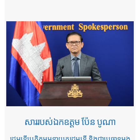
ឆ្នាំទី២ នៃដំណើរឆ្ពោះទៅសម្រេច​ចក្ខុវិស័យ​កម្ពុជា ឆ្នាំ២០៥០
ថ្ងៃទី៧ ខែ​ឧសភា ឆ្នាំ ២០២៦
សាររបស់ឯកឧត្តម ប៉ែន បូណា
រដ្ឋមន្ត្រីប្រតិភូអមនាយករដ្ឋមន្ត្រី និងជាប្រធានអង្គ