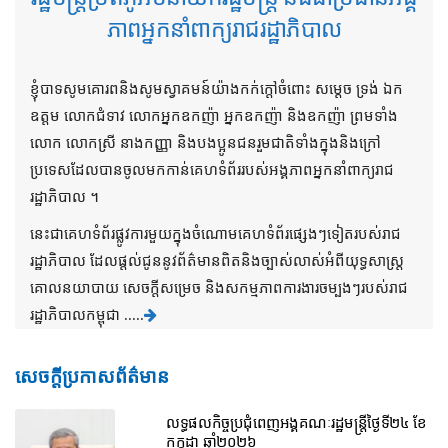
ភាពអ្នកនាំពាក្យរាជរដ្ឋាភិបាល
ខ្ញុំបាទសូមគោរពនិងសូមស្វាគមន៍យ៉ាងកក់ក្តៅចំពោះ សម្តេច ទ្រង់ ឯក
ឧត្តម លោកជំទាវ លោកអ្នកឧកញ៉ា អ្នកឧកញ៉ា និងឧកញ៉ា ព្រមទាំង
លោក លោកស្រី នាងកញ្ញា និងបងប្អូនជនរួមជាតិទាំងក្នុងនិងក្រៅ
ប្រទេសដែលបានចូលមកកាន់គេហទំព័ររបស់អង្គភាពអ្នកនាំពាក្យរាជ
រដ្ឋាភិបាល ។
នេះជាគេហទំព័រផ្លូវការមួយក្នុងចំណោមគេហទំព័រផ្សេងៗទៀតរបស់រាជ
រដ្ឋាភិបាល ដែលផ្តល់ជូននូវព័ត៌មានពិតនិងច្បាស់លាស់អំពីយុទ្ធសាស្រ្ត
គោលនយាបាយ សេចក្តីសម្រេច និងសកម្មភាពការងារចម្បងៗរបស់រាជ
រដ្ឋាភិបាលកម្ពុជា .....
សេចក្តីប្រកាសព័ត៌មាន
លទ្ធផលកិច្ចប្រជុំពេញអង្គគណៈរដ្ឋមន្រ្តីថ្ងៃទី២៤ ខែ
កក្កដា ឆ្នាំ២០២៦