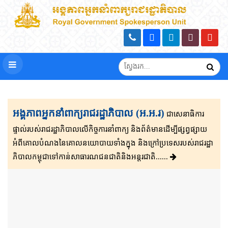
អង្គភាពអ្នកនាំពាក្យរាជរដ្ឋាភិបាល (អ.អ.រ)
ជាសេនា​ធិ​កា​រ​​
ផ្ទាល់​របស់រាជរដ្ឋាភិ​បា​ល​លើ​កិច្ចការ​នាំពាក្យ និងព័ត៌មាន​ដើម្បីផ្សព្វ​ផ្សាយ​​
អំពីគោលបំណងនៃគោល​នយោបាយទាំងក្នុង និងក្រៅ​ប្រទេ​​ស​របស់រាជរដ្ឋា​
ភិ​បា​ល​កម្ពុជាទៅកាន់សាធារណជនជាតិនិងអន្តរជាតិ......