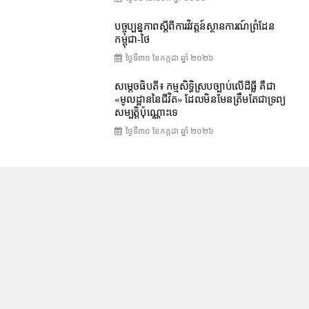
បច្ចុប្បន្នភាពស្ដីពីការវិវត្តន៍ស្ថានការណ៍ព្រំដែន
កម្ពុជា-ថៃ
ថ្ងៃទី៣១ ខែ​កក្កដា ឆ្នាំ ២០២៦
សម្តេចធិបតី៖ កម្មសិទ្ធិស្របច្បាប់លើដីធ្លី គឺជា
«មូលដ្ឋាននៃជីវិត» ដែលមិនមែនត្រឹមតែជាទ្រព្យ
សម្បត្តិប៉ុណ្ណោះទេ
ថ្ងៃទី៣០ ខែ​កក្កដា ឆ្នាំ ២០២៦