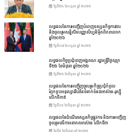
ថ្ងៃទី២៤ ខែ​កក្កដា ឆ្នាំ ២០២៦
លទ្ធផលនៃការអញ្ជើញបំពេញទស្សនកិច្ចការងារ
និងចូលរួមសន្និសីទបញ្ញាសិប្បនិម្មិតពិភពលោក
ឆ្នាំ២០២៦
ថ្ងៃទី១៧ ខែ​កក្កដា ឆ្នាំ ២០២៦
លទ្ធផលកិច្ចប្រជុំពេញអង្គគណៈរដ្ឋមន្រ្តីថ្ងៃសុក្រ
ទី២៦ ខែមិថុនា ឆ្នាំ២០២៦
ថ្ងៃទី២៦ ខែ​មិថុនា ឆ្នាំ ២០២៦
លទ្ធផលនៃការអញ្ជើញចូលរួមកិច្ចប្រជុំកំពូល
រំឭកខួបអនុស្សាវរីយ៍នៃទំនាក់ទំនងអាស៊ាន-រុស្ស៊ី
លើកទី៣៥
ថ្ងៃទី១៩ ខែ​មិថុនា ឆ្នាំ ២០២៦
លទ្ធផលនៃដំណើរទស្សនកិច្ចផ្លូវការ និងការអញ្ជើញ
ចូលរួមវេទិកាអនាគតអាស៊ាន លើកទី៣
ថ្ងៃទី៩ ខែ​មិថុនា ឆ្នាំ ២០២៦