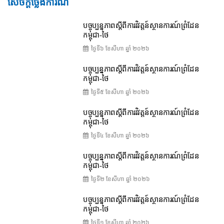
សេចក្តីថ្លែងការណ៍
បច្ចុប្បន្នភាពស្ដីពីការវិវត្តន៍ស្ថានការណ៍ព្រំដែន
កម្ពុជា-ថៃ
ថ្ងៃទី៦ ខែ​សីហា ឆ្នាំ ២០២៦
បច្ចុប្បន្នភាពស្ដីពីការវិវត្តន៍ស្ថានការណ៍ព្រំដែន
កម្ពុជា-ថៃ
ថ្ងៃទី៥ ខែ​សីហា ឆ្នាំ ២០២៦
បច្ចុប្បន្នភាពស្ដីពីការវិវត្តន៍ស្ថានការណ៍ព្រំដែន
កម្ពុជា-ថៃ
ថ្ងៃទី៤ ខែ​សីហា ឆ្នាំ ២០២៦
បច្ចុប្បន្នភាពស្ដីពីការវិវត្តន៍ស្ថានការណ៍ព្រំដែន
កម្ពុជា-ថៃ
ថ្ងៃទី២ ខែ​សីហា ឆ្នាំ ២០២៦
បច្ចុប្បន្នភាពស្ដីពីការវិវត្តន៍ស្ថានការណ៍ព្រំដែន
កម្ពុជា-ថៃ
ថ្ងៃទី១ ខែ​សីហា ឆ្នាំ ២០២៦