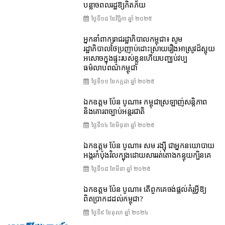
បន្លាចពលរដ្ឋឱ្យភិតភ័យ
ថ្ងៃទី១៨ ខែ​វិច្ឆិកា ឆ្នាំ ២០២៥
អ្នកនាំពាក្យរាជរដ្ឋាភិបាលកម្ពុជា៖ សូម
រដ្ឋាភិបាលថៃប្រញាប់ដោះស្រាយរឿងអាស្រូវដ៏ស្អុយ
អសោចក្នុងផ្ទះរបស់ខ្លួនហើយបញ្ឈប់វប្ប
ធម៌លាបពណ៌កម្ពុជា
ថ្ងៃទី១១ ខែ​កក្កដា ឆ្នាំ ២០២៥
ឯកឧត្តម ប៉ែន បូណា៖ កម្ពុជាស្រឡាញ់សន្តិភាព
និងគោរពច្បាប់អន្តរជាតិ
ថ្ងៃទី១៤ ខែ​មិថុនា ឆ្នាំ ២០២៥
ឯកឧត្តម ប៉ែន បូណា៖ សម រង្ស៊ី ជាអ្នកនយោបាយ
អង្ករកំប៉ុងវិលក្បុងដោយសាររត់តោងកន្ទុយក្បិនគេ
ថ្ងៃទី១៨ ខែ​មីនា ឆ្នាំ ២០២៥
ឯកឧត្តម ប៉ែន បូណា៖ តើពួកគេចង់ផ្តល់គំរូអ្វីឱ្យ
ពិតប្រាកដដល់កម្ពុជា?
ថ្ងៃទី៩ ខែ​តុលា ឆ្នាំ ២០២៤