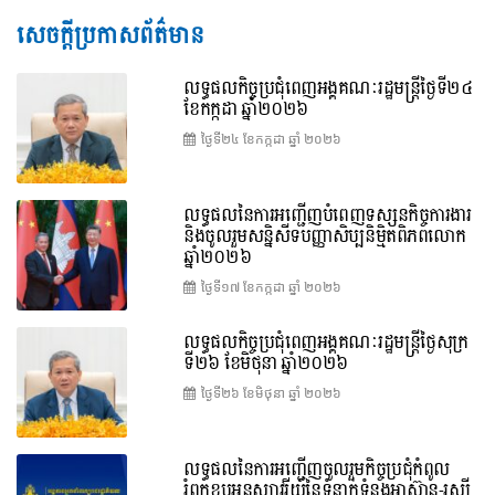
សេចក្តីប្រកាសព័ត៌មាន
លទ្ធផលកិច្ចប្រជុំពេញអង្គគណៈរដ្ឋមន្រ្តីថ្ងៃទី២៤
ខែកក្កដា ឆ្នាំ២០២៦
ថ្ងៃទី២៤ ខែ​កក្កដា ឆ្នាំ ២០២៦
លទ្ធផលនៃការអញ្ជើញបំពេញទស្សនកិច្ចការងារ
និងចូលរួមសន្និសីទបញ្ញាសិប្បនិម្មិតពិភពលោក
ឆ្នាំ២០២៦
ថ្ងៃទី១៧ ខែ​កក្កដា ឆ្នាំ ២០២៦
លទ្ធផលកិច្ចប្រជុំពេញអង្គគណៈរដ្ឋមន្រ្តីថ្ងៃសុក្រ
ទី២៦ ខែមិថុនា ឆ្នាំ២០២៦
ថ្ងៃទី២៦ ខែ​មិថុនា ឆ្នាំ ២០២៦
លទ្ធផលនៃការអញ្ជើញចូលរួមកិច្ចប្រជុំកំពូល
រំឭកខួបអនុស្សាវរីយ៍នៃទំនាក់ទំនងអាស៊ាន-រុស្ស៊ី