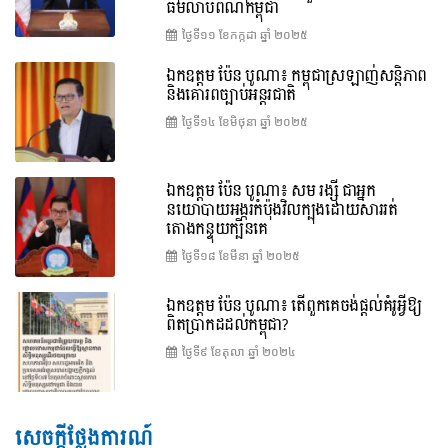
ធម៌លាបពណ៌កម្ពុជា
ថ្ងៃទី១១ ខែ​កក្កដា ឆ្នាំ ២០២៥
ឯកឧត្តម ប៉ែន បូណា៖ កម្ពុជាស្រឡាញ់សន្តិភាព
និងគោរពច្បាប់អន្តរជាតិ
ថ្ងៃទី១៤ ខែ​មិថុនា ឆ្នាំ ២០២៥
ឯកឧត្តម ប៉ែន បូណា៖ សម រង្ស៊ី ជាអ្នក
នយោបាយអង្ករកំប៉ុងវិលក្បុងដោយសាររត់
តោងកន្ទុយក្បិនគេ
ថ្ងៃទី១៨ ខែ​មីនា ឆ្នាំ ២០២៥
ឯកឧត្តម ប៉ែន បូណា៖ តើពួកគេចង់ផ្តល់គំរូអ្វីឱ្យ
ពិតប្រាកដដល់កម្ពុជា?
ថ្ងៃទី៩ ខែ​តុលា ឆ្នាំ ២០២៤
សេចក្តីថ្លែងការណ៍