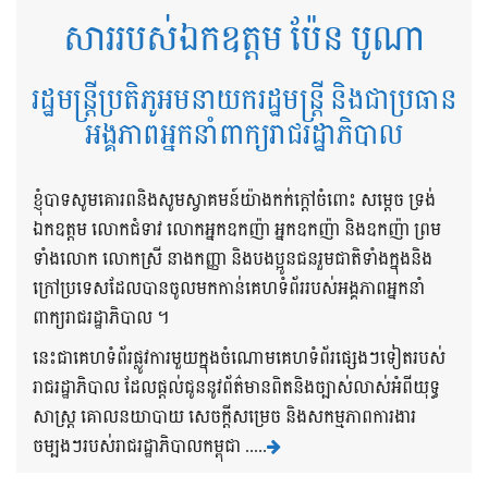
សាររបស់ឯកឧត្តម ប៉ែន បូណា
រដ្ឋមន្ត្រីប្រតិភូអមនាយករដ្ឋមន្ត្រី និងជាប្រធាន
អង្គភាពអ្នកនាំពាក្យរាជរដ្ឋាភិបាល
ខ្ញុំបាទសូមគោរពនិងសូមស្វាគមន៍យ៉ាងកក់ក្តៅចំពោះ សម្តេច ទ្រង់
ឯកឧត្តម លោកជំទាវ លោកអ្នកឧកញ៉ា អ្នកឧកញ៉ា និងឧកញ៉ា ព្រម
ទាំងលោក លោកស្រី នាងកញ្ញា និងបងប្អូនជនរួមជាតិទាំងក្នុងនិង
ក្រៅប្រទេសដែលបានចូលមកកាន់គេហទំព័ររបស់អង្គភាពអ្នកនាំ
ពាក្យរាជរដ្ឋាភិបាល ។
នេះជាគេហទំព័រផ្លូវការមួយក្នុងចំណោមគេហទំព័រផ្សេងៗទៀតរបស់
រាជរដ្ឋាភិបាល ដែលផ្តល់ជូននូវព័ត៌មានពិតនិងច្បាស់លាស់អំពីយុទ្ធ
សាស្រ្ត គោលនយាបាយ សេចក្តីសម្រេច និងសកម្មភាពការងារ
ចម្បងៗរបស់រាជរដ្ឋាភិបាលកម្ពុជា .....