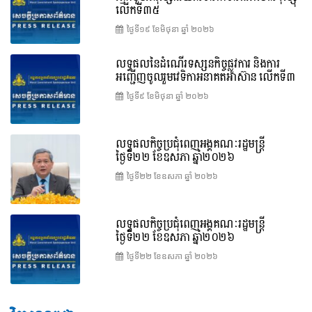
លើកទី៣៥
ថ្ងៃទី១៩ ខែ​មិថុនា ឆ្នាំ ២០២៦
លទ្ធផលនៃដំណើរទស្សនកិច្ចផ្លូវការ និងការ
អញ្ជើញចូលរួមវេទិកាអនាគតអាស៊ាន លើកទី៣
ថ្ងៃទី៩ ខែ​មិថុនា ឆ្នាំ ២០២៦
លទ្ធផលកិច្ចប្រជុំពេញអង្គគណៈរដ្ឋមន្ត្រី
ថ្ងៃទី២២ ខែឧសភា ឆ្នាំ២០២៦
ថ្ងៃទី២២ ខែ​ឧសភា ឆ្នាំ ២០២៦
លទ្ធផលកិច្ចប្រជុំពេញអង្គគណៈរដ្ឋមន្រ្តី
ថ្ងៃទី២២ ខែឧសភា ឆ្នាំ២០២៦
ថ្ងៃទី២២ ខែ​ឧសភា ឆ្នាំ ២០២៦