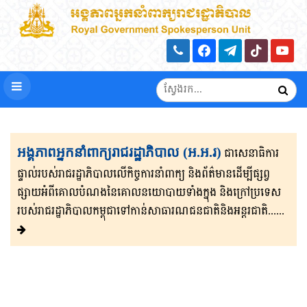
អង្គភាពអ្នកនាំពាក្យរាជរដ្ឋាភិបាល (អ.អ.រ)
ជាសេនា​ធិ​កា​រ​​
ផ្ទាល់​របស់រាជរដ្ឋាភិ​បា​ល​លើ​កិច្ចការ​នាំពាក្យ និងព័ត៌មាន​ដើម្បីផ្សព្វ​
ផ្សាយ​​អំពីគោលបំណងនៃគោល​នយោបាយទាំងក្នុង និងក្រៅ​ប្រទេ​​ស​
របស់រាជរដ្ឋា​ភិ​បា​ល​កម្ពុជាទៅកាន់សាធារណជនជាតិនិងអន្តរជាតិ......