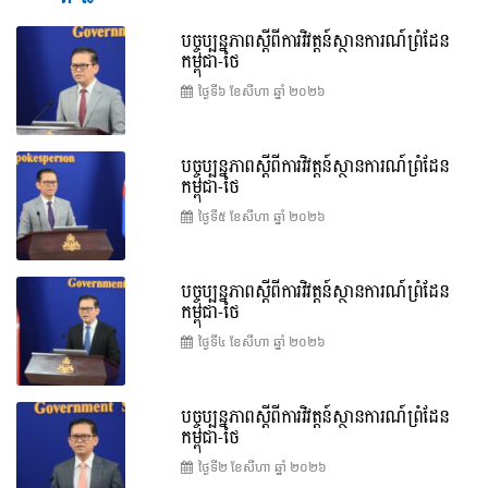
បច្ចុប្បន្នភាពស្ដីពីការវិវត្តន៍ស្ថានការណ៍ព្រំដែន
កម្ពុជា-ថៃ
ថ្ងៃទី៦ ខែ​សីហា ឆ្នាំ ២០២៦
បច្ចុប្បន្នភាពស្ដីពីការវិវត្តន៍ស្ថានការណ៍ព្រំដែន
កម្ពុជា-ថៃ
ថ្ងៃទី៥ ខែ​សីហា ឆ្នាំ ២០២៦
បច្ចុប្បន្នភាពស្ដីពីការវិវត្តន៍ស្ថានការណ៍ព្រំដែន
កម្ពុជា-ថៃ
ថ្ងៃទី៤ ខែ​សីហា ឆ្នាំ ២០២៦
បច្ចុប្បន្នភាពស្ដីពីការវិវត្តន៍ស្ថានការណ៍ព្រំដែន
កម្ពុជា-ថៃ
ថ្ងៃទី២ ខែ​សីហា ឆ្នាំ ២០២៦