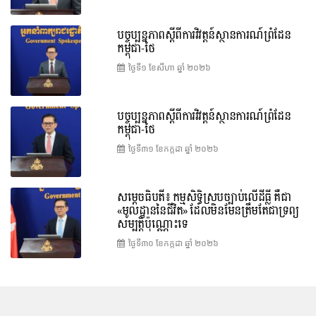
បច្ចុប្បន្នភាពស្ដីពីការវិវត្តន៍ស្ថានការណ៍ព្រំដែន
កម្ពុជា-ថៃ
ថ្ងៃទី១ ខែ​សីហា ឆ្នាំ ២០២៦
បច្ចុប្បន្នភាពស្ដីពីការវិវត្តន៍ស្ថានការណ៍ព្រំដែន
កម្ពុជា-ថៃ
ថ្ងៃទី៣១ ខែ​កក្កដា ឆ្នាំ ២០២៦
សម្តេចធិបតី៖ កម្មសិទ្ធិស្របច្បាប់លើដីធ្លី គឺជា
«មូលដ្ឋាននៃជីវិត» ដែលមិនមែនត្រឹមតែជាទ្រព្យ
សម្បត្តិប៉ុណ្ណោះទេ
ថ្ងៃទី៣០ ខែ​កក្កដា ឆ្នាំ ២០២៦