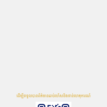
ដើម្បីទទួលបានព័ត៌មានឆាប់រហ័សនិងទាន់ហេតុការណ៍