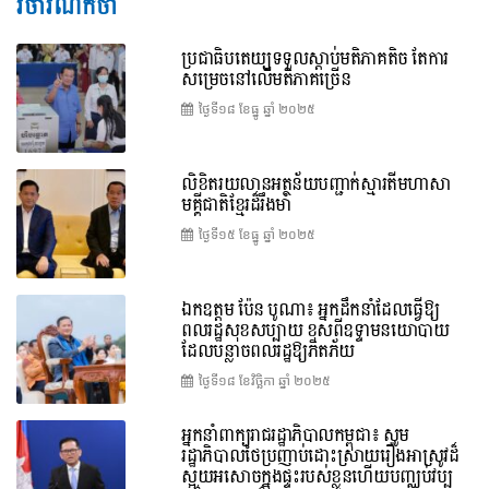
វិចារណកថា
ប្រជាធិបតេយ្យទទួលស្តាប់មតិភាគតិច តែការ
សម្រេចនៅលើមតិភាគច្រើន
ថ្ងៃទី១៨ ខែ​ធ្នូ ឆ្នាំ ២០២៥
លិខិតរយលានអត្ថន័យបញ្ជាក់ស្មារតីមហាសា
មគ្គីជាតិខ្មែរដ៏រឹងមាំ
ថ្ងៃទី១៥ ខែ​ធ្នូ ឆ្នាំ ២០២៥
ឯកឧត្តម ប៉ែន បូណា៖ អ្នកដឹកនាំដែលធ្វើឱ្យ
ពលរដ្ឋសុខសប្បាយ ខុសពីឧទ្ទាមនយោបាយ
ដែលបន្លាចពលរដ្ឋឱ្យភិតភ័យ
ថ្ងៃទី១៨ ខែ​វិច្ឆិកា ឆ្នាំ ២០២៥
អ្នកនាំពាក្យរាជរដ្ឋាភិបាលកម្ពុជា៖ សូម
រដ្ឋាភិបាលថៃប្រញាប់ដោះស្រាយរឿងអាស្រូវដ៏
ស្អុយអសោចក្នុងផ្ទះរបស់ខ្លួនហើយបញ្ឈប់វប្ប