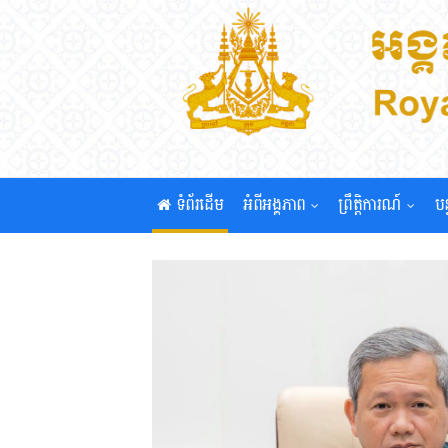
ទំព័រដើម
អំពីអង្គភាព
ព្រឹត្តិការណ៍
បន