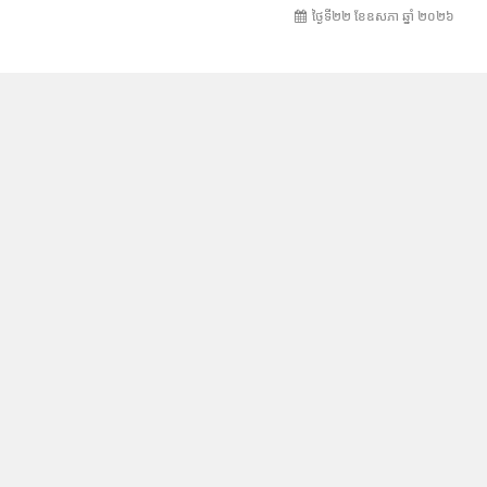
ថ្ងៃទី២២ ខែ​ឧសភា ឆ្នាំ ២០២៦