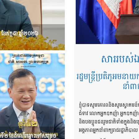
៤ ខែកក្កដា ឆ្នាំ២០២៦
សាររបស់ឯ
រដ្ឋមន្ត្រីប្រតិភូអមនាយ
នាំពា
ខ្ញុំបាទសូមគោរពនិងសូមស្វាគមន៍
ជំទាវ លោកអ្នកឧកញ៉ា អ្នកឧកញ៉
និងបងប្អូនជនរួមជាតិទាំងក្នុង
អង្គភាពអ្នកនាំពាក្យរាជរដ្ឋាភិបាល
នាំទី២ នៃដំណើរឆ្ពោះទៅសម្រេច​