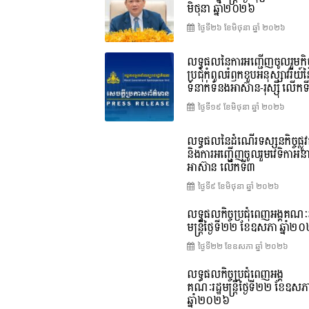
មិថុនា ឆ្នាំ២០២៦
ថ្ងៃទី២៦ ខែ​មិថុនា ឆ្នាំ ២០២៦
លទ្ធផលនៃការអញ្ជើញចូលរួមកិច្
ប្រជុំកំពូលរំឭកខួបអនុស្សាវរីយ៍
ទំនាក់ទំនងអាស៊ាន-រុស្ស៊ី លើក
ថ្ងៃទី១៩ ខែ​មិថុនា ឆ្នាំ ២០២៦
លទ្ធផលនៃដំណើរទស្សនកិច្ចផ្លូវ
និងការអញ្ជើញចូលរួមវេទិកាអន
អាស៊ាន លើកទី៣
ថ្ងៃទី៩ ខែ​មិថុនា ឆ្នាំ ២០២៦
លទ្ធផលកិច្ចប្រជុំពេញអង្គគណៈរ
មន្ត្រីថ្ងៃទី២២ ខែឧសភា ឆ្នាំ២
ថ្ងៃទី២២ ខែ​ឧសភា ឆ្នាំ ២០២៦
លទ្ធផលកិច្ចប្រជុំពេញអង្គ
គណៈរដ្ឋមន្រ្តីថ្ងៃទី២២ ខែឧសភ
ឆ្នាំ២០២៦