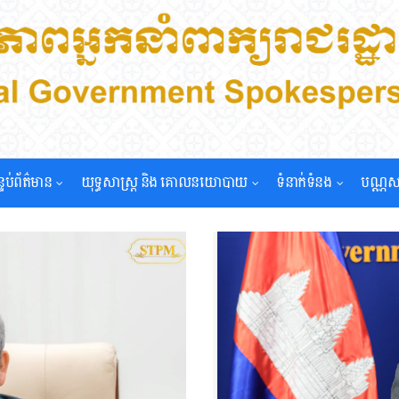
្ទប់ព័ត៌មាន
យុទ្ធសាស្រ្ត និង គោលនយោបាយ
ទំនាក់ទំនង
បណ្ណស