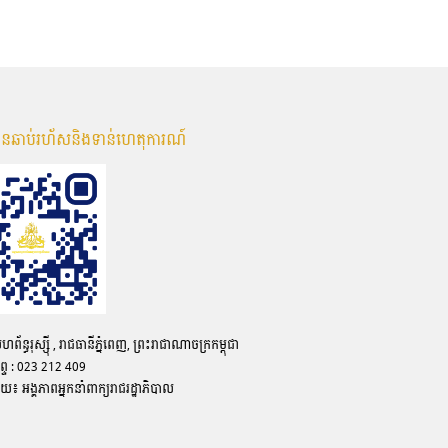
មានឆាប់រហ័សនិងទាន់ហេតុការណ៍
ន្ធរុស្ស៊ី , រាជធានីភ្នំពេញ, ព្រះរាជាណាចក្រកម្ពុជា
ព្ទ : 023 212 409
ោយ៖ អង្គភាពអ្នកនាំពាក្យរាជរដ្ឋាភិបាល