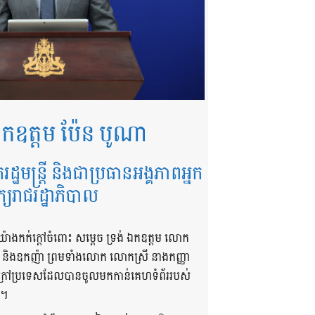
កឧត្តម ប៉ែន បូណា
ករដ្ឋមន្ត្រី និងជាប្រធានអង្គភាពអ្នក
ក្យរាជរដ្ឋាភិបាល
យ៉ាងកក់ក្តៅចំពោះ សម្តេច ទ្រង់ ឯកឧត្តម លោក
ា និងឧកញ៉ា ព្រមទាំងលោក លោកស្រី នាងកញ្ញា
និងក្រៅប្រទេសដែលបានចូលមកកាន់គេហទំព័ររបស់
 ។