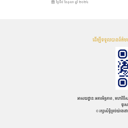
ថ្ងៃទី៩ ខែ​តុលា ឆ្នាំ ២០២៤
ដើម្បីទទួលបានព័ត៌
អាសយដ្ឋាន: អគារមិត្តភាព , មហាវិថីសហព័
ទូរស
© រក្សាសិទ្ធិគ្រប់យ៉ាងដ