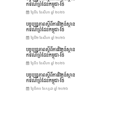
ការណ៍ព្រំដែនកម្ពុជា-ថៃ
ថ្ងៃទី៤ ខែ​សីហា ឆ្នាំ ២០២៦
បច្ចុប្បន្នភាពស្ដីពីការវិវត្តន៍ស្ថាន
ការណ៍ព្រំដែនកម្ពុជា-ថៃ
ថ្ងៃទី២ ខែ​សីហា ឆ្នាំ ២០២៦
បច្ចុប្បន្នភាពស្ដីពីការវិវត្តន៍ស្ថាន
ការណ៍ព្រំដែនកម្ពុជា-ថៃ
ថ្ងៃទី១ ខែ​សីហា ឆ្នាំ ២០២៦
បច្ចុប្បន្នភាពស្ដីពីការវិវត្តន៍ស្ថាន
ការណ៍ព្រំដែនកម្ពុជា-ថៃ
ថ្ងៃទី៣១ ខែ​កក្កដា ឆ្នាំ ២០២៦