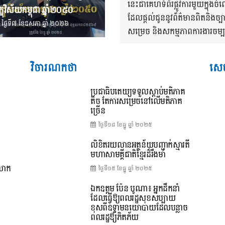
នេះជាគេហទំព័រផ្លូវការមួយក្នុ
្ខុវិស័យ​កម្ពុជា ឆ្នាំ២០៥០
ដែលផ្តល់ជូននូវព័ត៌មានពិតនិងច្
ថ្ងៃទី៧ ខែ​ឧសភា ឆ្នាំ ២០២៦
សម្រេច និងសកម្មភាពការងារចម្បងៗ
វិចារណកថា
សេច
ប្រជាធិបតេយ្យទទួលស្តាប់មតិភាគ
តិច តែការសម្រេចនៅលើមតិភាគ
ច្រើន
ថ្ងៃទី១៨ ខែ​ធ្នូ ឆ្នាំ ២០២៥
លិខិតរយលានអត្ថន័យបញ្ជាក់ស្មារតី
មហាសាមគ្គីជាតិខ្មែរដ៏រឹងមាំ
ពលោក
ថ្ងៃទី១៥ ខែ​ធ្នូ ឆ្នាំ ២០២៥
ឯកឧត្តម ប៉ែន បូណា៖ អ្នកដឹកនាំ
ដែលធ្វើឱ្យពលរដ្ឋសុខសប្បាយ
ខុសពីឧទ្ទាមនយោបាយដែលបន្លាច
ពលរដ្ឋឱ្យភិតភ័យ