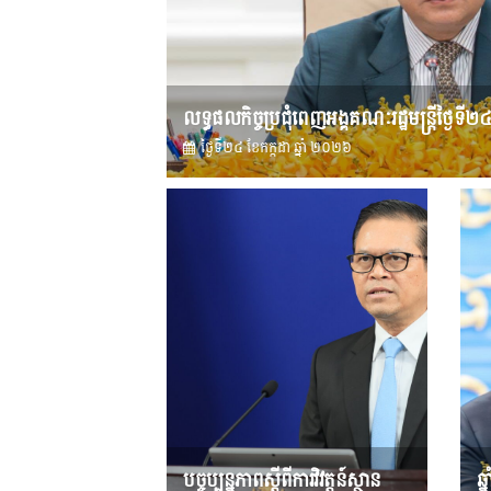
លទ្ធផលកិច្ចប្រជុំពេញអង្គគណៈរដ្ឋមន្រ្តីថ្ងៃទី២
ថ្ងៃទី២៤ ខែ​កក្កដា ឆ្នាំ ២០២៦
បច្ចុប្បន្នភាពស្ដីពីការវិវត្តន៍ស្ថាន
ឆ្