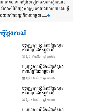
ងចំណោមគេហទំព័រផ្សេងៗទៀតរបស់រាជរដ្ឋាភិបាល
បាស់លាស់អំពីយុទ្ធសាស្រ្ត គោលនយាបាយ សេចក្តី
របស់រាជរដ្ឋាភិបាលកម្ពុជា .....
ក្តីថ្លែងការណ៍
បច្ចុប្បន្នភាពស្ដីពីការវិវត្តន៍ស្ថាន
ការណ៍ព្រំដែនកម្ពុជា-ថៃ
ថ្ងៃទី៧ ខែ​សីហា ឆ្នាំ ២០២៦
បច្ចុប្បន្នភាពស្ដីពីការវិវត្តន៍ស្ថាន
ការណ៍ព្រំដែនកម្ពុជា-ថៃ
ថ្ងៃទី៦ ខែ​សីហា ឆ្នាំ ២០២៦
បច្ចុប្បន្នភាពស្ដីពីការវិវត្តន៍ស្ថាន
ការណ៍ព្រំដែនកម្ពុជា-ថៃ
ថ្ងៃទី៥ ខែ​សីហា ឆ្នាំ ២០២៦
បច្ចុប្បន្នភាពស្ដីពីការវិវត្តន៍ស្ថាន