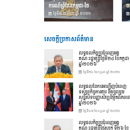
ការណ៍ព្រំដែនកម្ពុជា-ថៃ
ចក
ថ្ងៃទី៧ ខែ​សីហា ឆ្នាំ ២០២៦
សេចក្តីប្រកាសព័ត៌មាន
លទ្ធផលកិច្ចប្រជុំពេញអង្គ
គណៈរដ្ឋមន្រ្តីថ្ងៃទី២៤ ខែកក្កដា
ឆ្នាំ២០២៦
ថ្ងៃទី២៤ ខែ​កក្កដា ឆ្នាំ ២០២៦
លទ្ធផលនៃការអញ្ជើញបំពេញ
ទស្សនកិច្ចការងារ និងចូលរួម
សន្និសីទបញ្ញាសិប្បនិម្មិតពិភ
ឆ្នាំ២០២៦
ថ្ងៃទី១៧ ខែ​កក្កដា ឆ្នាំ ២០២៦
លទ្ធផលកិច្ចប្រជុំពេញអង្គ
គណៈរដ្ឋមន្រ្តីថ្ងៃសុក្រ ទី២៦ ខែ