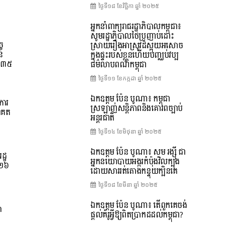
ថ្ងៃទី១៨ ខែ​វិច្ឆិកា ឆ្នាំ ២០២៥
អ្នកនាំពាក្យរាជរដ្ឋាភិបាលកម្ពុជា៖
សូមរដ្ឋាភិបាលថៃប្រញាប់ដោះ
ច
ស្រាយរឿងអាស្រូវដ៏ស្អុយអសោច
នៃ
ក្នុងផ្ទះរបស់ខ្លួនហើយបញ្ឈប់វប្ប
ទី៣៥
ធម៌លាបពណ៌កម្ពុជា
ថ្ងៃទី១១ ខែ​កក្កដា ឆ្នាំ ២០២៥
ឯកឧត្តម ប៉ែន បូណា៖ កម្ពុជា
ការ
ស្រឡាញ់សន្តិភាពនិងគោរពច្បាប់
ាគត
អន្តរជាតិ
ថ្ងៃទី១៤ ខែ​មិថុនា ឆ្នាំ ២០២៥
ឯកឧត្តម ប៉ែន បូណា៖ សម រង្ស៊ី ជា
ដ្ឋ
អ្នកនយោបាយអង្ករកំប៉ុងវិលក្បុង
០២៦
ដោយសាររត់តោងកន្ទុយក្បិនគេ
ថ្ងៃទី១៨ ខែ​មីនា ឆ្នាំ ២០២៥
ឯកឧត្តម ប៉ែន បូណា៖ តើពួកគេចង់
ា
ផ្តល់គំរូអ្វីឱ្យពិតប្រាកដដល់កម្ពុជា?