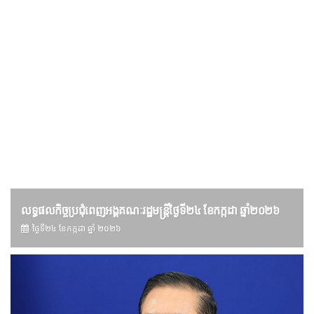
លទ្ធផលកិច្ចប្រជុំពេញអង្គគណៈរដ្ឋមន្រ្តីថ្ងៃទី២៤ ខែកក្កដា ឆ្នាំ២០២៦
ថ្ងៃទី២៤ ខែ​កក្កដា ឆ្នាំ ២០២៦