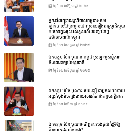
ថ្ងៃទី១៨ ខែ​វិច្ឆិកា ឆ្នាំ ២០២៥
អ្នកនាំពាក្យរាជរដ្ឋាភិបាលកម្ពុជា៖ សូម
រដ្ឋាភិបាលថៃប្រញាប់ដោះស្រាយរឿងអាស្រូវដ៏ស្អុយ
អសោចក្នុងផ្ទះរបស់ខ្លួនហើយបញ្ឈប់វប្ប
ធម៌លាបពណ៌កម្ពុជា
ថ្ងៃទី១១ ខែ​កក្កដា ឆ្នាំ ២០២៥
ឯកឧត្តម ប៉ែន បូណា៖ កម្ពុជាស្រឡាញ់សន្តិភាព
និងគោរពច្បាប់អន្តរជាតិ
ថ្ងៃទី១៤ ខែ​មិថុនា ឆ្នាំ ២០២៥
ឯកឧត្តម ប៉ែន បូណា៖ សម រង្ស៊ី ជាអ្នកនយោបាយ
អង្ករកំប៉ុងវិលក្បុងដោយសាររត់តោងកន្ទុយក្បិនគេ
ថ្ងៃទី១៨ ខែ​មីនា ឆ្នាំ ២០២៥
ឯកឧត្តម ប៉ែន បូណា៖ តើពួកគេចង់ផ្តល់គំរូអ្វីឱ្យ
ពិតប្រាកដដល់កម្ពុជា?