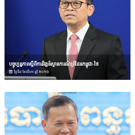
បច្ចុប្បន្នភាពស្ដីពីការវិវត្តន៍ស្ថានការណ៍ព្រំដែនកម្ពុជា-ថៃ
ថ្ងៃទី៨ ខែ​សីហា ឆ្នាំ ២០២៦