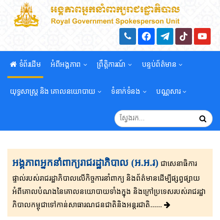
ទំព័រដើម
អំពីអង្គភាព
ព្រឹត្តិការណ៍
បន្ទប់ព័ត៌មាន
យុទ្ធសាស្រ្ត និង គោលនយោបាយ
ទំនាក់ទំនង
បណ្ណសារ
អង្គភាពអ្នកនាំពាក្យរាជរដ្ឋាភិបាល (អ.អ.រ)
ជាសេនា​ធិ​កា​រ​​
ផ្ទាល់​របស់រាជរដ្ឋាភិ​បា​ល​លើ​កិច្ចការ​នាំពាក្យ និងព័ត៌មាន​ដើម្បីផ្សព្វ​ផ្សាយ​​
អំពីគោលបំណងនៃគោល​នយោបាយទាំងក្នុង និងក្រៅ​ប្រទេ​​ស​របស់រាជរដ្ឋា​
ភិ​បា​ល​កម្ពុជាទៅកាន់សាធារណជនជាតិនិងអន្តរជាតិ......