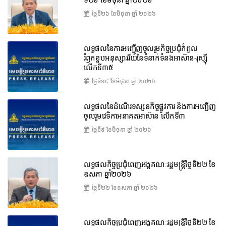
ថ្ងៃទី២៦ ខែ​មិថុនា ឆ្នាំ ២០២៦
លទ្ធផលនៃការអញ្ជើញចូលរួមកិច្ចប្រជុំកំពូល
រំឭកខួបអនុស្សាវរីយ៍នៃទំនាក់ទំនងអាស៊ាន-រុស្ស៊ី
លើកទី៣៥
ថ្ងៃទី១៩ ខែ​មិថុនា ឆ្នាំ ២០២៦
លទ្ធផលនៃដំណើរទស្សនកិច្ចផ្លូវការ និងការអញ្ជើញ
ចូលរួមវេទិកាអនាគតអាស៊ាន លើកទី៣
ថ្ងៃទី៩ ខែ​មិថុនា ឆ្នាំ ២០២៦
លទ្ធផលកិច្ចប្រជុំពេញអង្គគណៈរដ្ឋមន្ត្រីថ្ងៃទី២២ ខែ
ឧសភា ឆ្នាំ២០២៦
ថ្ងៃទី២២ ខែ​ឧសភា ឆ្នាំ ២០២៦
លទ្ធផលកិច្ចប្រជុំពេញអង្គគណៈរដ្ឋមន្រ្តីថ្ងៃទី២២ ខែ