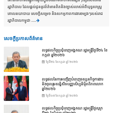
រដ្ឋាភិបាល ដែលផ្តល់ជូននូវព័ត៌មានពិតនិងច្បាស់លាស់អំពីយុទ្ធសាស្រ្ត
គោលនយាបាយ សេចក្តីសម្រេច និងសកម្មភាពការងារចម្បងៗរបស់រាជ
រដ្ឋាភិបាលកម្ពុជា .....
សេចក្តីប្រកាសព័ត៌មាន
លទ្ធផលកិច្ចប្រជុំពេញអង្គគណៈរដ្ឋមន្រ្តីថ្ងៃទី២៤ ខែ
កក្កដា ឆ្នាំ២០២៦
ថ្ងៃទី២៤ ខែ​កក្កដា ឆ្នាំ ២០២៦
លទ្ធផលនៃការអញ្ជើញបំពេញទស្សនកិច្ចការងារ
និងចូលរួមសន្និសីទបញ្ញាសិប្បនិម្មិតពិភពលោក
ឆ្នាំ២០២៦
ថ្ងៃទី១៧ ខែ​កក្កដា ឆ្នាំ ២០២៦
លទ្ធផលកិច្ចប្រជុំពេញអង្គគណៈរដ្ឋមន្រ្តីថ្ងៃសុក្រ
ទី២៦ ខែមិថុនា ឆ្នាំ២០២៦