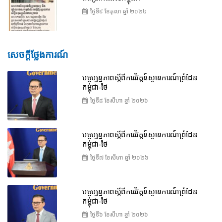
ថ្ងៃទី៩ ខែ​តុលា ឆ្នាំ ២០២៤
សេចក្តីថ្លែងការណ៍
បច្ចុប្បន្នភាពស្ដីពីការវិវត្តន៍ស្ថានការណ៍ព្រំដែន
កម្ពុជា-ថៃ
ថ្ងៃទី៨ ខែ​សីហា ឆ្នាំ ២០២៦
បច្ចុប្បន្នភាពស្ដីពីការវិវត្តន៍ស្ថានការណ៍ព្រំដែន
កម្ពុជា-ថៃ
ថ្ងៃទី៧ ខែ​សីហា ឆ្នាំ ២០២៦
បច្ចុប្បន្នភាពស្ដីពីការវិវត្តន៍ស្ថានការណ៍ព្រំដែន
កម្ពុជា-ថៃ
ថ្ងៃទី៦ ខែ​សីហា ឆ្នាំ ២០២៦