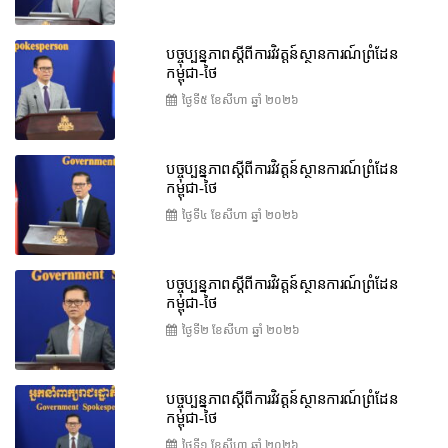
បច្ចុប្បន្នភាពស្ដីពីការវិវត្តន៍ស្ថានការណ៍ព្រំដែន
កម្ពុជា-ថៃ
ថ្ងៃទី៥ ខែ​សីហា ឆ្នាំ ២០២៦
បច្ចុប្បន្នភាពស្ដីពីការវិវត្តន៍ស្ថានការណ៍ព្រំដែន
កម្ពុជា-ថៃ
ថ្ងៃទី៤ ខែ​សីហា ឆ្នាំ ២០២៦
បច្ចុប្បន្នភាពស្ដីពីការវិវត្តន៍ស្ថានការណ៍ព្រំដែន
កម្ពុជា-ថៃ
ថ្ងៃទី២ ខែ​សីហា ឆ្នាំ ២០២៦
បច្ចុប្បន្នភាពស្ដីពីការវិវត្តន៍ស្ថានការណ៍ព្រំដែន
កម្ពុជា-ថៃ
ថ្ងៃទី១ ខែ​សីហា ឆ្នាំ ២០២៦