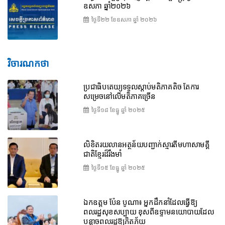
ឧសភា ឆ្នាំ២០២៦
ថ្ងៃទី២២ ខែ​ឧសភា ឆ្នាំ ២០២៦
វិចារណកថា
ប្រជាធិបតេយ្យទទួលស្តាប់មតិភាគតិច តែការ
សម្រេចនៅលើមតិភាគច្រើន
ថ្ងៃទី១៨ ខែ​ធ្នូ ឆ្នាំ ២០២៥
លិខិតរយលានអត្ថន័យបញ្ជាក់ស្មារតីមហាសាមគ្គី
ជាតិខ្មែរដ៏រឹងមាំ
ថ្ងៃទី១៥ ខែ​ធ្នូ ឆ្នាំ ២០២៥
ឯកឧត្តម ប៉ែន បូណា៖ អ្នកដឹកនាំដែលធ្វើឱ្យ
ពលរដ្ឋសុខសប្បាយ ខុសពីឧទ្ទាមនយោបាយដែល
បន្លាចពលរដ្ឋឱ្យភិតភ័យ