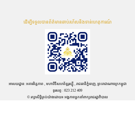
ដើម្បីទទួលបានព័ត៌មានឆាប់រហ័សនិងទាន់ហេតុការណ៍
អាសយដ្ឋាន: អគារមិត្តភាព , មហាវិថីសហព័ន្ធរុស្ស៊ី , រាជធានីភ្នំពេញ, ព្រះរាជាណាចក្រកម្ពុជា
ទូរសព្ទ : 023 212 409
© រក្សាសិទ្ធិគ្រប់យ៉ាងដោយ៖ អង្គភាពអ្នកនាំពាក្យរាជរដ្ឋាភិបាល