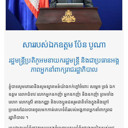
សាររបស់ឯកឧត្តម ប៉ែន បូណា
រដ្ឋមន្ត្រីប្រតិភូអមនាយករដ្ឋមន្ត្រី និងជាប្រធានអង្គ
ភាពអ្នកនាំពាក្យរាជរដ្ឋាភិបាល
ខ្ញុំបាទសូមគោរពនិងសូមស្វាគមន៍យ៉ាងកក់ក្តៅចំពោះ សម្តេច ទ្រង់ ឯក
ឧត្តម លោកជំទាវ លោកអ្នកឧកញ៉ា អ្នកឧកញ៉ា និងឧកញ៉ា ព្រមទាំង
លោក លោកស្រី នាងកញ្ញា និងបងប្អូនជនរួមជាតិទាំងក្នុងនិងក្រៅ
ប្រទេសដែលបានចូលមកកាន់គេហទំព័ររបស់អង្គភាពអ្នកនាំពាក្យរាជ
រដ្ឋាភិបាល ។
នេះជាគេហទំព័រផ្លូវការមួយក្នុងចំណោមគេហទំព័រផ្សេងៗទៀតរបស់រាជ