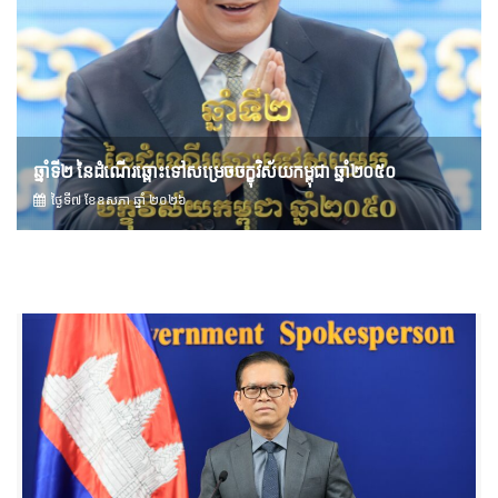
ឆ្នាំទី២ នៃដំណើរឆ្ពោះទៅសម្រេច​ចក្ខុវិស័យ​កម្ពុជា ឆ្នាំ២០៥០
ថ្ងៃទី៧ ខែ​ឧសភា ឆ្នាំ ២០២៦