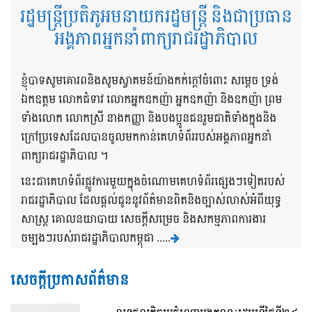
រដ្ឋមន្ត្រីប្រតិភូអមនាយករដ្ឋមន្ត្រី និងជាប្រធាន
អង្គភាពអ្នកនាំពាក្យរាជរដ្ឋាភិបាល
ខ្ញុំបាទសូមគោរពនិងសូមស្វាគមន៍យ៉ាងកក់ក្តៅចំពោះ សម្តេច ទ្រង់
ឯកឧត្តម លោកជំទាវ លោកអ្នកឧកញ៉ា អ្នកឧកញ៉ា និងឧកញ៉ា ព្រម
ទាំងលោក លោកស្រី នាងកញ្ញា និងបងប្អូនជនរួមជាតិទាំងក្នុងនិង
ក្រៅប្រទេសដែលបានចូលមកកាន់គេហទំព័ររបស់អង្គភាពអ្នកនាំ
ពាក្យរាជរដ្ឋាភិបាល ។
នេះជាគេហទំព័រផ្លូវការមួយក្នុងចំណោមគេហទំព័រផ្សេងៗទៀតរបស់
រាជរដ្ឋាភិបាល ដែលផ្តល់ជូននូវព័ត៌មានពិតនិងច្បាស់លាស់អំពីយុទ្ធ
សាស្រ្ត គោលនយាបាយ សេចក្តីសម្រេច និងសកម្មភាពការងារ
ចម្បងៗរបស់រាជរដ្ឋាភិបាលកម្ពុជា .....
សេចក្តីប្រកាសព័ត៌មាន