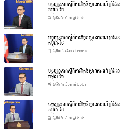
បច្ចុប្បន្នភាពស្ដីពីការវិវត្តន៍ស្ថានការណ៍ព្រំដែន
កម្ពុជា-ថៃ
ថ្ងៃទី៨ ខែ​សីហា ឆ្នាំ ២០២៦
បច្ចុប្បន្នភាពស្ដីពីការវិវត្តន៍ស្ថានការណ៍ព្រំដែន
កម្ពុជា-ថៃ
ថ្ងៃទី៧ ខែ​សីហា ឆ្នាំ ២០២៦
បច្ចុប្បន្នភាពស្ដីពីការវិវត្តន៍ស្ថានការណ៍ព្រំដែន
កម្ពុជា-ថៃ
ថ្ងៃទី៦ ខែ​សីហា ឆ្នាំ ២០២៦
បច្ចុប្បន្នភាពស្ដីពីការវិវត្តន៍ស្ថានការណ៍ព្រំដែន
កម្ពុជា-ថៃ
ថ្ងៃទី៥ ខែ​សីហា ឆ្នាំ ២០២៦