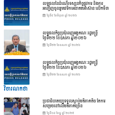
លទ្ធផលនៃដំណើរទស្សនកិច្ចផ្លូវការ និងការ
អញ្ជើញចូលរួមវេទិកាអនាគតអាស៊ាន លើកទី៣
ថ្ងៃទី៩ ខែ​មិថុនា ឆ្នាំ ២០២៦
លទ្ធផលកិច្ចប្រជុំពេញអង្គគណៈរដ្ឋមន្ត្រី
ថ្ងៃទី២២ ខែឧសភា ឆ្នាំ២០២៦
ថ្ងៃទី២២ ខែ​ឧសភា ឆ្នាំ ២០២៦
លទ្ធផលកិច្ចប្រជុំពេញអង្គគណៈរដ្ឋមន្រ្តី
ថ្ងៃទី២២ ខែឧសភា ឆ្នាំ២០២៦
ថ្ងៃទី២២ ខែ​ឧសភា ឆ្នាំ ២០២៦
វិចារណកថា
ប្រជាធិបតេយ្យទទួលស្តាប់មតិភាគតិច តែការ
សម្រេចនៅលើមតិភាគច្រើន
ថ្ងៃទី១៨ ខែ​ធ្នូ ឆ្នាំ ២០២៥