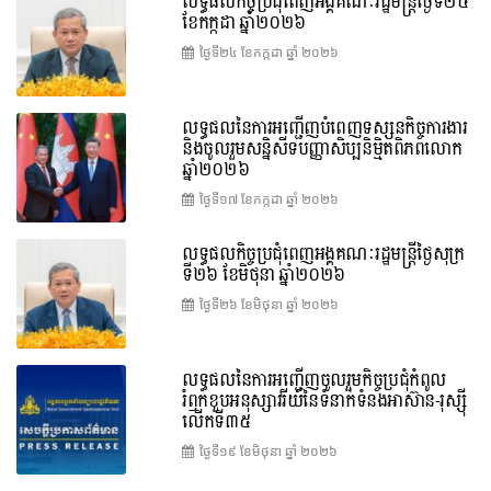
លទ្ធផលកិច្ចប្រជុំពេញអង្គគណៈរដ្ឋមន្រ្តីថ្ងៃទី២៤
ខែកក្កដា ឆ្នាំ២០២៦
ថ្ងៃទី២៤ ខែ​កក្កដា ឆ្នាំ ២០២៦
លទ្ធផលនៃការអញ្ជើញបំពេញទស្សនកិច្ចការងារ
និងចូលរួមសន្និសីទបញ្ញាសិប្បនិម្មិតពិភពលោក
ឆ្នាំ២០២៦
ថ្ងៃទី១៧ ខែ​កក្កដា ឆ្នាំ ២០២៦
លទ្ធផលកិច្ចប្រជុំពេញអង្គគណៈរដ្ឋមន្រ្តីថ្ងៃសុក្រ
ទី២៦ ខែមិថុនា ឆ្នាំ២០២៦
ថ្ងៃទី២៦ ខែ​មិថុនា ឆ្នាំ ២០២៦
លទ្ធផលនៃការអញ្ជើញចូលរួមកិច្ចប្រជុំកំពូល
រំឭកខួបអនុស្សាវរីយ៍នៃទំនាក់ទំនងអាស៊ាន-រុស្ស៊ី
លើកទី៣៥
ថ្ងៃទី១៩ ខែ​មិថុនា ឆ្នាំ ២០២៦