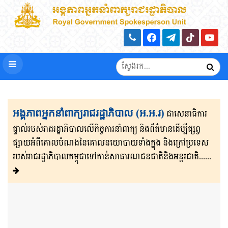
អង្គភាពអ្នកនាំពាក្យរាជរដ្ឋាភិបាល (អ.អ.រ)
ជាសេនា​ធិ​កា​រ​​
ផ្ទាល់​របស់រាជរដ្ឋាភិ​បា​ល​លើ​កិច្ចការ​នាំពាក្យ និងព័ត៌មាន​ដើម្បីផ្សព្វ​
ផ្សាយ​​អំពីគោលបំណងនៃគោល​នយោបាយទាំងក្នុង និងក្រៅ​ប្រទេ​​ស​
របស់រាជរដ្ឋា​ភិ​បា​ល​កម្ពុជាទៅកាន់សាធារណជនជាតិនិងអន្តរជាតិ......