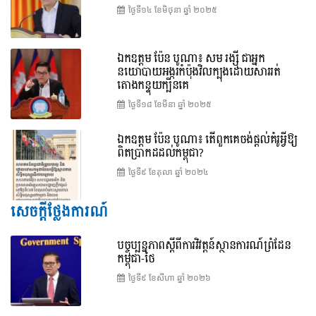
ថ្ងៃទី១៤ ខែ​មិថុនា ឆ្នាំ ២០២៥
ឯកឧត្តម ប៉ែន បូណា៖ សម រង្ស៊ី ជាអ្នក
នយោបាយអង្ករកំប៉ុងវិលក្បុងដោយសាររត់
តោងកន្ទុយក្បិនគេ
ថ្ងៃទី១៨ ខែ​មីនា ឆ្នាំ ២០២៥
ឯកឧត្តម ប៉ែន បូណា៖ តើពួកគេចង់ផ្តល់គំរូអ្វីឱ្យ
ពិតប្រាកដដល់កម្ពុជា?
ថ្ងៃទី៩ ខែ​តុលា ឆ្នាំ ២០២៤
សេចក្តីថ្លែងការណ៍
បច្ចុប្បន្នភាពស្ដីពីការវិវត្តន៍ស្ថានការណ៍ព្រំដែន
កម្ពុជា-ថៃ
ថ្ងៃទី៩ ខែ​សីហា ឆ្នាំ ២០២៦