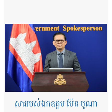
ឆ្នាំទី២ នៃដំណើរឆ្ពោះទៅសម្រេច​ចក្ខុវិស័យ​កម្ពុជា ឆ្នាំ២០៥០
ថ្ងៃទី៧ ខែ​ឧសភា ឆ្នាំ ២០២៦
សាររបស់ឯកឧត្តម ប៉ែន បូណា