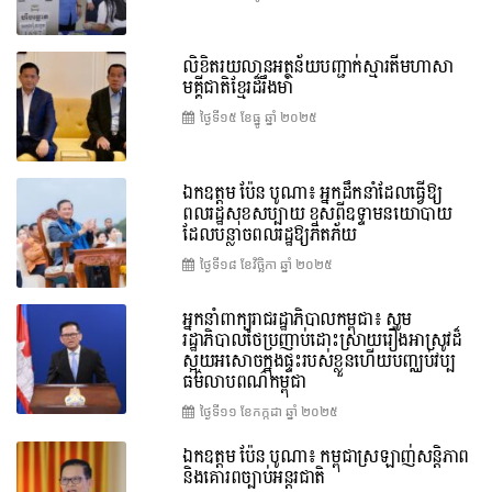
លិខិតរយលានអត្ថន័យបញ្ជាក់ស្មារតីមហាសា
មគ្គីជាតិខ្មែរដ៏រឹងមាំ
ថ្ងៃទី១៥ ខែ​ធ្នូ ឆ្នាំ ២០២៥
ឯកឧត្តម ប៉ែន បូណា៖ អ្នកដឹកនាំដែលធ្វើឱ្យ
ពលរដ្ឋសុខសប្បាយ ខុសពីឧទ្ទាមនយោបាយ
ដែលបន្លាចពលរដ្ឋឱ្យភិតភ័យ
ថ្ងៃទី១៨ ខែ​វិច្ឆិកា ឆ្នាំ ២០២៥
អ្នកនាំពាក្យរាជរដ្ឋាភិបាលកម្ពុជា៖ សូម
រដ្ឋាភិបាលថៃប្រញាប់ដោះស្រាយរឿងអាស្រូវដ៏
ស្អុយអសោចក្នុងផ្ទះរបស់ខ្លួនហើយបញ្ឈប់វប្ប
ធម៌លាបពណ៌កម្ពុជា
ថ្ងៃទី១១ ខែ​កក្កដា ឆ្នាំ ២០២៥
ឯកឧត្តម ប៉ែន បូណា៖ កម្ពុជាស្រឡាញ់សន្តិភាព
និងគោរពច្បាប់អន្តរជាតិ