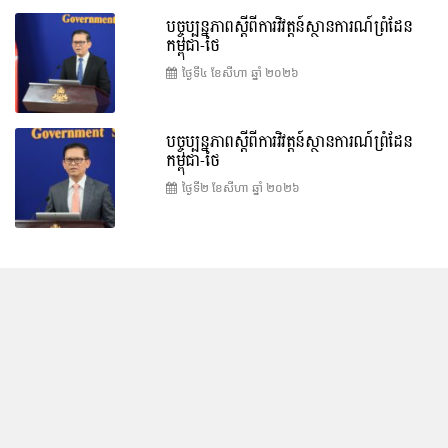
បច្ចុប្បន្នភាពស្ដីពីការវិវត្តន៍ស្ថានការណ៍ព្រំដែន
កម្ពុជា-ថៃ
ថ្ងៃទី៤ ខែ​សីហា ឆ្នាំ ២០២៦
បច្ចុប្បន្នភាពស្ដីពីការវិវត្តន៍ស្ថានការណ៍ព្រំដែន
កម្ពុជា-ថៃ
ថ្ងៃទី២ ខែ​សីហា ឆ្នាំ ២០២៦