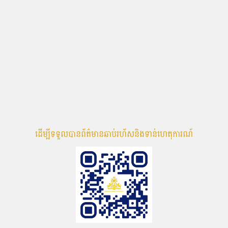
ដើម្បីទទួលបានព័ត៌មានឆាប់រហ័សនិងទាន់ហេតុការណ៍