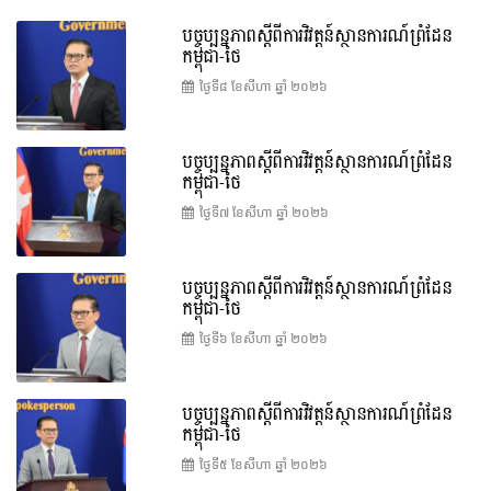
បច្ចុប្បន្នភាពស្ដីពីការវិវត្តន៍ស្ថានការណ៍ព្រំដែន
កម្ពុជា-ថៃ
ថ្ងៃទី៨ ខែ​សីហា ឆ្នាំ ២០២៦
បច្ចុប្បន្នភាពស្ដីពីការវិវត្តន៍ស្ថានការណ៍ព្រំដែន
កម្ពុជា-ថៃ
ថ្ងៃទី៧ ខែ​សីហា ឆ្នាំ ២០២៦
បច្ចុប្បន្នភាពស្ដីពីការវិវត្តន៍ស្ថានការណ៍ព្រំដែន
កម្ពុជា-ថៃ
ថ្ងៃទី៦ ខែ​សីហា ឆ្នាំ ២០២៦
បច្ចុប្បន្នភាពស្ដីពីការវិវត្តន៍ស្ថានការណ៍ព្រំដែន
កម្ពុជា-ថៃ
ថ្ងៃទី៥ ខែ​សីហា ឆ្នាំ ២០២៦