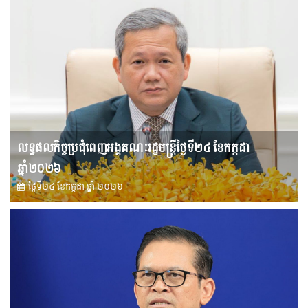
លទ្ធផលកិច្ចប្រជុំពេញអង្គគណៈរដ្ឋមន្រ្តីថ្ងៃទី២៤ ខែកក្កដា
ឆ្នាំ២០២៦
ថ្ងៃទី២៤ ខែ​កក្កដា ឆ្នាំ ២០២៦