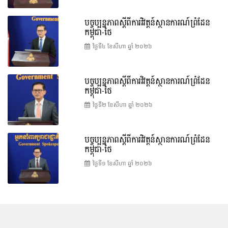
បច្ចុប្បន្នភាពស្ដីពីការវិវត្តន៍ស្ថានការណ៍ព្រំដែន
កម្ពុជា-ថៃ
ថ្ងៃទី៤ ខែ​សីហា ឆ្នាំ ២០២៦
បច្ចុប្បន្នភាពស្ដីពីការវិវត្តន៍ស្ថានការណ៍ព្រំដែន
កម្ពុជា-ថៃ
ថ្ងៃទី២ ខែ​សីហា ឆ្នាំ ២០២៦
បច្ចុប្បន្នភាពស្ដីពីការវិវត្តន៍ស្ថានការណ៍ព្រំដែន
កម្ពុជា-ថៃ
ថ្ងៃទី១ ខែ​សីហា ឆ្នាំ ២០២៦