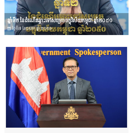
ឆ្នាំទី២ នៃដំណើរឆ្ពោះទៅសម្រេច​ចក្ខុវិស័យ​កម្ពុជា ឆ្នាំ២០៥០
ថ្ងៃទី៧ ខែ​ឧសភា ឆ្នាំ ២០២៦