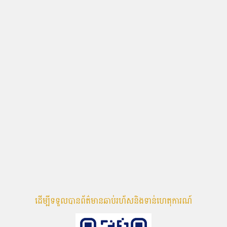
ដើម្បីទទួលបានព័ត៌មានឆាប់រហ័សនិងទាន់ហេតុការណ៍