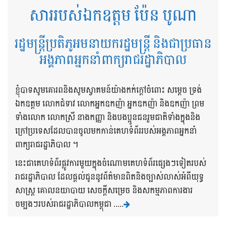
សាររបស់ឯកឧត្តម ប៉ែន បូណា
រដ្ឋមន្ត្រីប្រតិភូអមនាយករដ្ឋមន្ត្រី និងជាប្រធាន
អង្គភាពអ្នកនាំពាក្យរាជរដ្ឋាភិបាល
ខ្ញុំបាទសូមគោរពនិងសូមស្វាគមន៍យ៉ាងកក់ក្តៅចំពោះ សម្តេច ទ្រង់
ឯកឧត្តម លោកជំទាវ លោកអ្នកឧកញ៉ា អ្នកឧកញ៉ា និងឧកញ៉ា ព្រម
ទាំងលោក លោកស្រី នាងកញ្ញា និងបងប្អូនជនរួមជាតិទាំងក្នុងនិង
ក្រៅប្រទេសដែលបានចូលមកកាន់គេហទំព័ររបស់អង្គភាពអ្នកនាំ
ពាក្យរាជរដ្ឋាភិបាល ។
នេះជាគេហទំព័រផ្លូវការមួយក្នុងចំណោមគេហទំព័រផ្សេងៗទៀតរបស់
រាជរដ្ឋាភិបាល ដែលផ្តល់ជូននូវព័ត៌មានពិតនិងច្បាស់លាស់អំពីយុទ្ធ
សាស្រ្ត គោលនយាបាយ សេចក្តីសម្រេច និងសកម្មភាពការងារ
ចម្បងៗរបស់រាជរដ្ឋាភិបាលកម្ពុជា .....