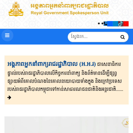
អង្គភាពអ្នកនាំពាក្យរាជរដ្ឋាភិបាល (អ.អ.រ)
ជាសេនា​ធិ​កា​រ​​
ផ្ទាល់​របស់រាជរដ្ឋាភិ​បា​ល​លើ​កិច្ចការ​នាំពាក្យ និងព័ត៌មាន​ដើម្បីផ្សព្វ​
ផ្សាយ​​អំពីគោលបំណងនៃគោល​នយោបាយទាំងក្នុង និងក្រៅ​ប្រទេ​​ស​
របស់រាជរដ្ឋា​ភិ​បា​ល​កម្ពុជាទៅកាន់សាធារណជនជាតិនិងអន្តរជាតិ......