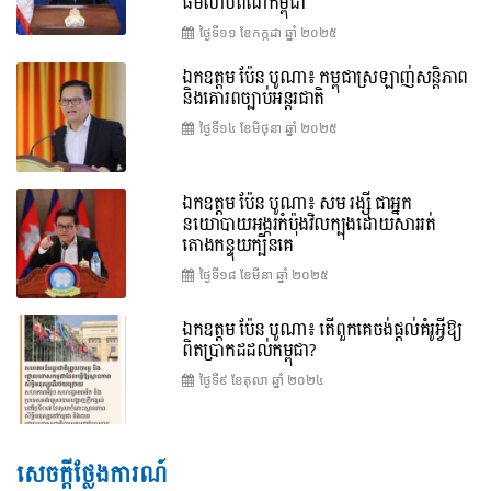
ធម៌លាបពណ៌កម្ពុជា
ថ្ងៃទី១១ ខែ​កក្កដា ឆ្នាំ ២០២៥
ឯកឧត្តម ប៉ែន បូណា៖ កម្ពុជាស្រឡាញ់សន្តិភាព
និងគោរពច្បាប់អន្តរជាតិ
ថ្ងៃទី១៤ ខែ​មិថុនា ឆ្នាំ ២០២៥
ឯកឧត្តម ប៉ែន បូណា៖ សម រង្ស៊ី ជាអ្នក
នយោបាយអង្ករកំប៉ុងវិលក្បុងដោយសាររត់
តោងកន្ទុយក្បិនគេ
ថ្ងៃទី១៨ ខែ​មីនា ឆ្នាំ ២០២៥
ឯកឧត្តម ប៉ែន បូណា៖ តើពួកគេចង់ផ្តល់គំរូអ្វីឱ្យ
ពិតប្រាកដដល់កម្ពុជា?
ថ្ងៃទី៩ ខែ​តុលា ឆ្នាំ ២០២៤
សេចក្តីថ្លែងការណ៍