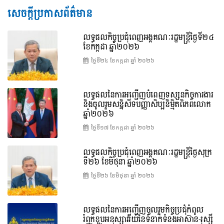
សេចក្តីប្រកាសព័ត៌មាន
លទ្ធផលកិច្ចប្រជុំពេញអង្គគណៈរដ្ឋមន្រ្តីថ្ងៃទី២៤
ខែកក្កដា ឆ្នាំ២០២៦
ថ្ងៃទី២៤ ខែ​កក្កដា ឆ្នាំ ២០២៦
លទ្ធផលនៃការអញ្ជើញបំពេញទស្សនកិច្ចការងារ
និងចូលរួមសន្និសីទបញ្ញាសិប្បនិម្មិតពិភពលោក
ឆ្នាំ២០២៦
ថ្ងៃទី១៧ ខែ​កក្កដា ឆ្នាំ ២០២៦
លទ្ធផលកិច្ចប្រជុំពេញអង្គគណៈរដ្ឋមន្រ្តីថ្ងៃសុក្រ
ទី២៦ ខែមិថុនា ឆ្នាំ២០២៦
ថ្ងៃទី២៦ ខែ​មិថុនា ឆ្នាំ ២០២៦
លទ្ធផលនៃការអញ្ជើញចូលរួមកិច្ចប្រជុំកំពូល
រំឭកខួបអនុស្សាវរីយ៍នៃទំនាក់ទំនងអាស៊ាន-រុស្ស៊ី