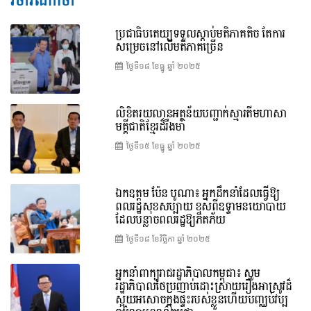
វិចារណកថា
ប្រជាធិបតេយ្យទទួលស្តាប់មតិភាគតិច តែការ
សម្រេចនៅលើមតិភាគច្រើន
ថ្ងៃទី១៨ ខែ​ធ្នូ ឆ្នាំ ២០២៥
លិខិតរយលានអត្ថន័យបញ្ជាក់ស្មារតីមហាសា
មគ្គីជាតិខ្មែរដ៏រឹងមាំ
ថ្ងៃទី១៥ ខែ​ធ្នូ ឆ្នាំ ២០២៥
ឯកឧត្តម ប៉ែន បូណា៖ អ្នកដឹកនាំដែលធ្វើឱ្យ
ពលរដ្ឋសុខសប្បាយ ខុសពីឧទ្ទាមនយោបាយ
ដែលបន្លាចពលរដ្ឋឱ្យភិតភ័យ
ថ្ងៃទី១៨ ខែ​វិច្ឆិកា ឆ្នាំ ២០២៥
អ្នកនាំពាក្យរាជរដ្ឋាភិបាលកម្ពុជា៖ សូម
រដ្ឋាភិបាលថៃប្រញាប់ដោះស្រាយរឿងអាស្រូវដ៏
ស្អុយអសោចក្នុងផ្ទះរបស់ខ្លួនហើយបញ្ឈប់វប្ប