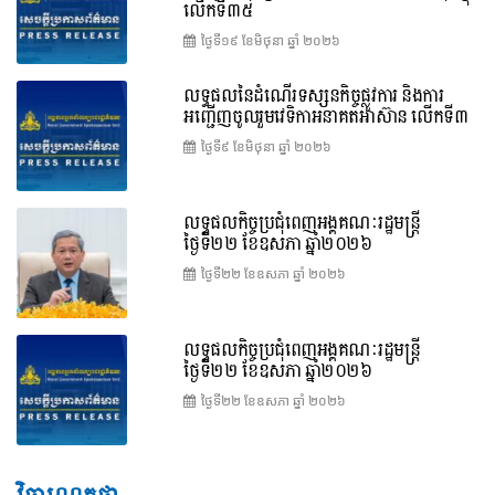
លើកទី៣៥
ថ្ងៃទី១៩ ខែ​មិថុនា ឆ្នាំ ២០២៦
លទ្ធផលនៃដំណើរទស្សនកិច្ចផ្លូវការ និងការ
អញ្ជើញចូលរួមវេទិកាអនាគតអាស៊ាន លើកទី៣
ថ្ងៃទី៩ ខែ​មិថុនា ឆ្នាំ ២០២៦
លទ្ធផលកិច្ចប្រជុំពេញអង្គគណៈរដ្ឋមន្ត្រី
ថ្ងៃទី២២ ខែឧសភា ឆ្នាំ២០២៦
ថ្ងៃទី២២ ខែ​ឧសភា ឆ្នាំ ២០២៦
លទ្ធផលកិច្ចប្រជុំពេញអង្គគណៈរដ្ឋមន្រ្តី
ថ្ងៃទី២២ ខែឧសភា ឆ្នាំ២០២៦
ថ្ងៃទី២២ ខែ​ឧសភា ឆ្នាំ ២០២៦