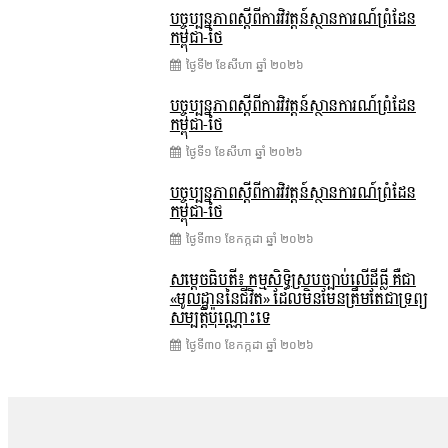
បច្ចុប្បន្នភាពស្ដីពីការវិវត្តន៍ស្ថានការណ៍ព្រំដែន
កម្ពុជា-ថៃ
ថ្ងៃទី២ ខែ​សីហា ឆ្នាំ ២០២៦
បច្ចុប្បន្នភាពស្ដីពីការវិវត្តន៍ស្ថានការណ៍ព្រំដែន
កម្ពុជា-ថៃ
ថ្ងៃទី១ ខែ​សីហា ឆ្នាំ ២០២៦
បច្ចុប្បន្នភាពស្ដីពីការវិវត្តន៍ស្ថានការណ៍ព្រំដែន
កម្ពុជា-ថៃ
ថ្ងៃទី៣១ ខែ​កក្កដា ឆ្នាំ ២០២៦
សម្តេចធិបតី៖ កម្មសិទ្ធិស្របច្បាប់លើដីធ្លី គឺជា
«មូលដ្ឋាននៃជីវិត» ដែលមិនមែនត្រឹមតែជាទ្រព្យ
សម្បត្តិប៉ុណ្ណោះទេ
ថ្ងៃទី៣០ ខែ​កក្កដា ឆ្នាំ ២០២៦