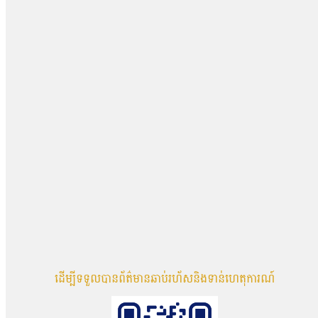
ដើម្បីទទួលបានព័ត៌មានឆាប់រហ័សនិងទាន់ហេតុការណ៍