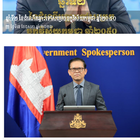
ឆ្នាំទី២ នៃដំណើរឆ្ពោះទៅសម្រេច​ចក្ខុវិស័យ​កម្ពុជា ឆ្នាំ២០៥០
ថ្ងៃទី៧ ខែ​ឧសភា ឆ្នាំ ២០២៦