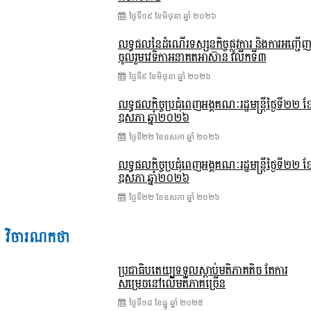
ថ្ងៃទី១៩ ខែ​មិថុនា ឆ្នាំ ២០២៦
លទ្ធផលនៃដំណើរទស្សនកិច្ចផ្លូវការ និងការអញ្ជើ
ចូលរួមវេទិកាអនាគតអាស៊ាន លើកទី៣
ថ្ងៃទី៩ ខែ​មិថុនា ឆ្នាំ ២០២៦
លទ្ធផលកិច្ចប្រជុំពេញអង្គគណៈរដ្ឋមន្ត្រីថ្ងៃទី២២ ខ
ឧសភា ឆ្នាំ២០២៦
ថ្ងៃទី២២ ខែ​ឧសភា ឆ្នាំ ២០២៦
លទ្ធផលកិច្ចប្រជុំពេញអង្គគណៈរដ្ឋមន្រ្តីថ្ងៃទី២២ ខ
ឧសភា ឆ្នាំ២០២៦
ថ្ងៃទី២២ ខែ​ឧសភា ឆ្នាំ ២០២៦
វិចារណកថា
ប្រជាធិបតេយ្យទទួលស្តាប់មតិភាគតិច តែការ
សម្រេចនៅលើមតិភាគច្រើន
ថ្ងៃទី១៨ ខែ​ធ្នូ ឆ្នាំ ២០២៥