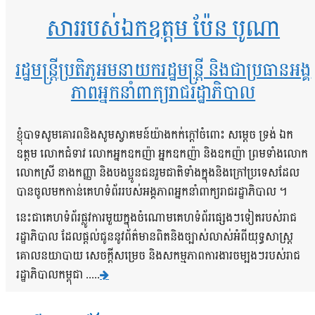
សាររបស់ឯកឧត្តម ប៉ែន បូណា
រដ្ឋមន្ត្រីប្រតិភូអមនាយករដ្ឋមន្ត្រី និងជាប្រធានអង្គ
ភាពអ្នកនាំពាក្យរាជរដ្ឋាភិបាល
ខ្ញុំបាទសូមគោរពនិងសូមស្វាគមន៍យ៉ាងកក់ក្តៅចំពោះ សម្តេច ទ្រង់ ឯក
ឧត្តម លោកជំទាវ លោកអ្នកឧកញ៉ា អ្នកឧកញ៉ា និងឧកញ៉ា ព្រមទាំងលោក
លោកស្រី នាងកញ្ញា និងបងប្អូនជនរួមជាតិទាំងក្នុងនិងក្រៅប្រទេសដែល
បានចូលមកកាន់គេហទំព័ររបស់អង្គភាពអ្នកនាំពាក្យរាជរដ្ឋាភិបាល ។
នេះជាគេហទំព័រផ្លូវការមួយក្នុងចំណោមគេហទំព័រផ្សេងៗទៀតរបស់រាជ
រដ្ឋាភិបាល ដែលផ្តល់ជូននូវព័ត៌មានពិតនិងច្បាស់លាស់អំពីយុទ្ធសាស្រ្ត
គោលនយាបាយ សេចក្តីសម្រេច និងសកម្មភាពការងារចម្បងៗរបស់រាជ
រដ្ឋាភិបាលកម្ពុជា .....