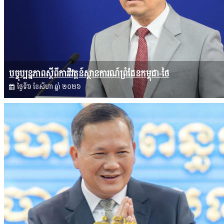
បច្ចុប្បន្នភាពស្ដីពីការវិវត្តន៍ស្ថានការណ៍ព្រំដែនកម្ពុជា-ថៃ
ថ្ងៃទី៦ ខែ​សីហា ឆ្នាំ ២០២៦