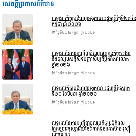
សេចក្តីប្រកាសព័ត៌មាន
លទ្ធផលកិច្ចប្រជុំពេញអង្គគណៈរដ្ឋមន្រ្តីថ្ងៃទី២៤ ខ
កក្កដា ឆ្នាំ២០២៦
ថ្ងៃទី២៤ ខែ​កក្កដា ឆ្នាំ ២០២៦
លទ្ធផលនៃការអញ្ជើញបំពេញទស្សនកិច្ចការងារ
និងចូលរួមសន្និសីទបញ្ញាសិប្បនិម្មិតពិភពលោក
ឆ្នាំ២០២៦
ថ្ងៃទី១៧ ខែ​កក្កដា ឆ្នាំ ២០២៦
លទ្ធផលកិច្ចប្រជុំពេញអង្គគណៈរដ្ឋមន្រ្តីថ្ងៃសុក្រ
ទី២៦ ខែមិថុនា ឆ្នាំ២០២៦
ថ្ងៃទី២៦ ខែ​មិថុនា ឆ្នាំ ២០២៦
លទ្ធផលនៃការអញ្ជើញចូលរួមកិច្ចប្រជុំកំពូល
រំឭកខួបអនុស្សាវរីយ៍នៃទំនាក់ទំនងអាស៊ាន-រុស្ស៊ី
លើកទី៣៥