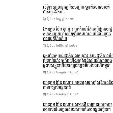
លិខិតរយលានអត្ថន័យបញ្ជាក់ស្មារតីមហាសាមគ្គី
ជាតិខ្មែរដ៏រឹងមាំ
ថ្ងៃទី១៥ ខែ​ធ្នូ ឆ្នាំ ២០២៥
ឯកឧត្តម ប៉ែន បូណា៖ អ្នកដឹកនាំដែលធ្វើឱ្យពលរដ្ឋ
សុខសប្បាយ ខុសពីឧទ្ទាមនយោបាយដែលបន្លាច
ពលរដ្ឋឱ្យភិតភ័យ
ថ្ងៃទី១៨ ខែ​វិច្ឆិកា ឆ្នាំ ២០២៥
អ្នកនាំពាក្យរាជរដ្ឋាភិបាលកម្ពុជា៖ សូមរដ្ឋាភិបាលថ
ប្រញាប់ដោះស្រាយរឿងអាស្រូវដ៏ស្អុយអសោចក្នុង
ផ្ទះរបស់ខ្លួនហើយបញ្ឈប់វប្បធម៌លាបពណ៌កម្ពុជា
ថ្ងៃទី១១ ខែ​កក្កដា ឆ្នាំ ២០២៥
ឯកឧត្តម ប៉ែន បូណា៖ កម្ពុជាស្រឡាញ់សន្តិភាពនិ
គោរពច្បាប់អន្តរជាតិ
ថ្ងៃទី១៤ ខែ​មិថុនា ឆ្នាំ ២០២៥
ឯកឧត្តម ប៉ែន បូណា៖ សម រង្ស៊ី ជាអ្នកនយោបាយ
អង្ករកំប៉ុងវិលក្បុងដោយសាររត់តោងកន្ទុយក្បិនគេ