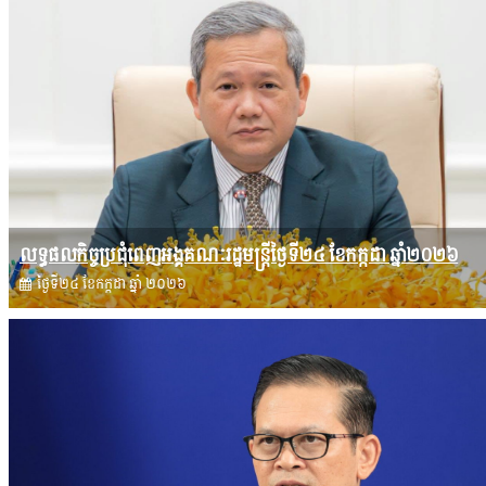
លទ្ធផលកិច្ចប្រជុំពេញអង្គគណៈរដ្ឋមន្រ្តីថ្ងៃទី២៤ ខែកក្កដា ឆ្នាំ២០២៦
ថ្ងៃទី២៤ ខែ​កក្កដា ឆ្នាំ ២០២៦