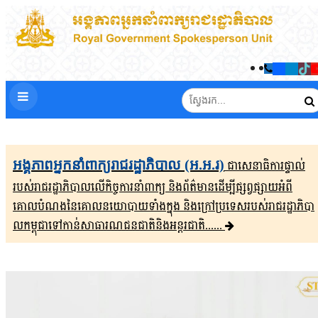
អង្គភាពអ្នកនាំពាក្យរាជរដ្ឋាភិបាល (អ.អ.រ)
ជាសេនា​ធិ​កា​រ​​ផ្ទាល់​
របស់រាជរដ្ឋាភិ​បា​ល​លើ​កិច្ចការ​នាំពាក្យ និងព័ត៌មាន​ដើម្បីផ្សព្វ​ផ្សាយ​​អំពី
គោលបំណងនៃគោល​នយោបាយទាំងក្នុង និងក្រៅ​ប្រទេ​​ស​របស់រាជរដ្ឋា​ភិ​បា​
ល​កម្ពុជាទៅកាន់សាធារណជនជាតិនិងអន្តរជាតិ......