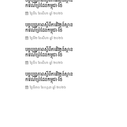
បច្ចុប្បន្នភាពស្ដីពីការវិវត្តន៍ស្ថាន
ការណ៍ព្រំដែនកម្ពុជា-ថៃ
ថ្ងៃទី៤ ខែ​សីហា ឆ្នាំ ២០២៦
បច្ចុប្បន្នភាពស្ដីពីការវិវត្តន៍ស្ថាន
ការណ៍ព្រំដែនកម្ពុជា-ថៃ
ថ្ងៃទី២ ខែ​សីហា ឆ្នាំ ២០២៦
បច្ចុប្បន្នភាពស្ដីពីការវិវត្តន៍ស្ថាន
ការណ៍ព្រំដែនកម្ពុជា-ថៃ
ថ្ងៃទី១ ខែ​សីហា ឆ្នាំ ២០២៦
បច្ចុប្បន្នភាពស្ដីពីការវិវត្តន៍ស្ថាន
ការណ៍ព្រំដែនកម្ពុជា-ថៃ
ថ្ងៃទី៣១ ខែ​កក្កដា ឆ្នាំ ២០២៦