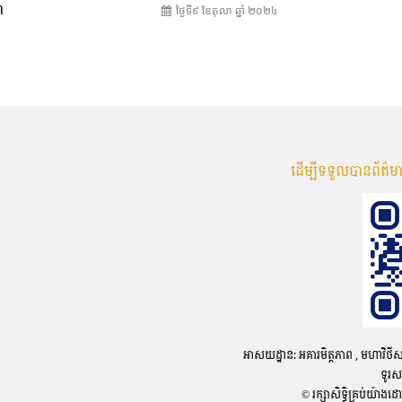
ា
ថ្ងៃទី៩ ខែ​តុលា ឆ្នាំ ២០២៤
ដើម្បីទទួលបានព័ត៌
អាសយដ្ឋាន: អគារមិត្តភាព , មហាវិថីសហព័
ទូរស
© រក្សាសិទ្ធិគ្រប់យ៉ាងដ