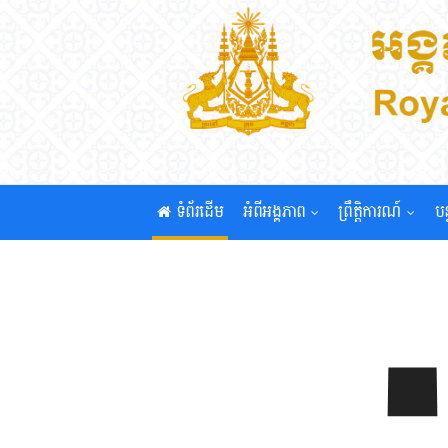
ទំព័រដើម
អំពីអង្គភាព
ព្រឹត្តិការណ៍
បន