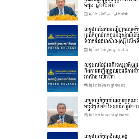
មិថុនា ឆ្នាំ២០២៦
ថ្ងៃទី២៦ ខែ​មិថុនា ឆ្នាំ ២០២៦
លទ្ធផលនៃការអញ្ជើញចូលរួមកិច្
ប្រជុំកំពូលរំឭកខួបអនុស្សាវរីយ៍
ទំនាក់ទំនងអាស៊ាន-រុស្ស៊ី លើក
ថ្ងៃទី១៩ ខែ​មិថុនា ឆ្នាំ ២០២៦
លទ្ធផលនៃដំណើរទស្សនកិច្ចផ្លូវ
និងការអញ្ជើញចូលរួមវេទិកាអន
អាស៊ាន លើកទី៣
ថ្ងៃទី៩ ខែ​មិថុនា ឆ្នាំ ២០២៦
លទ្ធផលកិច្ចប្រជុំពេញអង្គគណៈរ
មន្ត្រីថ្ងៃទី២២ ខែឧសភា ឆ្នាំ២
ថ្ងៃទី២២ ខែ​ឧសភា ឆ្នាំ ២០២៦
លទ្ធផលកិច្ចប្រជុំពេញអង្គ