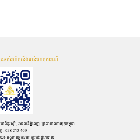
មានឆាប់រហ័សនិងទាន់ហេតុការណ៍
ន្ធរុស្ស៊ី , រាជធានីភ្នំពេញ, ព្រះរាជាណាចក្រកម្ពុជា
ព្ទ : 023 212 409
ោយ៖ អង្គភាពអ្នកនាំពាក្យរាជរដ្ឋាភិបាល