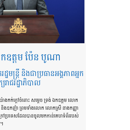
កឧត្តម ប៉ែន បូណា
ករដ្ឋមន្ត្រី និងជាប្រធានអង្គភាពអ្នក
ក្យរាជរដ្ឋាភិបាល
យ៉ាងកក់ក្តៅចំពោះ សម្តេច ទ្រង់ ឯកឧត្តម លោក
ា និងឧកញ៉ា ព្រមទាំងលោក លោកស្រី នាងកញ្ញា
និងក្រៅប្រទេសដែលបានចូលមកកាន់គេហទំព័ររបស់
 ។