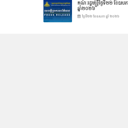
គណៈរដ្ឋមន្រ្តីថ្ងៃទី២២ ខែឧសភ
ឆ្នាំ២០២៦
ថ្ងៃទី២២ ខែ​ឧសភា ឆ្នាំ ២០២៦