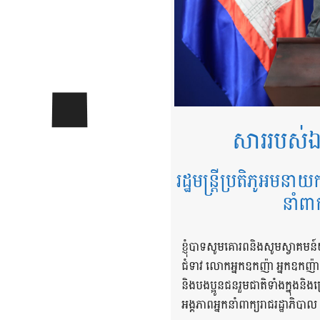
សាររបស់ឯ
រដ្ឋមន្ត្រីប្រតិភូអមនាយ
នាំពា
ខ្ញុំបាទសូមគោរពនិងសូមស្វាគមន៍
ជំទាវ លោកអ្នកឧកញ៉ា អ្នកឧកញ៉
និងបងប្អូនជនរួមជាតិទាំងក្នុង
អង្គភាពអ្នកនាំពាក្យរាជរដ្ឋាភិបាល