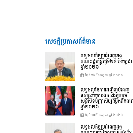
សេចក្តីប្រកាសព័ត៌មាន
លទ្ធផលកិច្ចប្រជុំពេញអង្គ
គណៈរដ្ឋមន្រ្តីថ្ងៃទី២៤ ខែកក្កដា
ឆ្នាំ២០២៦
ថ្ងៃទី២៤ ខែ​កក្កដា ឆ្នាំ ២០២៦
លទ្ធផលនៃការអញ្ជើញបំពេញ
ទស្សនកិច្ចការងារ និងចូលរួម
សន្និសីទបញ្ញាសិប្បនិម្មិតពិភ
ឆ្នាំ២០២៦
ថ្ងៃទី១៧ ខែ​កក្កដា ឆ្នាំ ២០២៦
លទ្ធផលកិច្ចប្រជុំពេញអង្គ
គណៈរដ្ឋមន្រ្តីថ្ងៃសុក្រ ទី២៦ ខែ