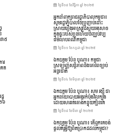
ថ្ងៃទី១៨ ខែ​វិច្ឆិកា ឆ្នាំ ២០២៥
អ្នកនាំពាក្យរាជរដ្ឋាភិបាលកម្ពុជា៖
សូមរដ្ឋាភិបាលថៃប្រញាប់ដោះ
ច
ស្រាយរឿងអាស្រូវដ៏ស្អុយអសោច
នៃ
ក្នុងផ្ទះរបស់ខ្លួនហើយបញ្ឈប់វប្ប
ទី៣៥
ធម៌លាបពណ៌កម្ពុជា
ថ្ងៃទី១១ ខែ​កក្កដា ឆ្នាំ ២០២៥
ឯកឧត្តម ប៉ែន បូណា៖ កម្ពុជា
ការ
ស្រឡាញ់សន្តិភាពនិងគោរពច្បាប់
ាគត
អន្តរជាតិ
ថ្ងៃទី១៤ ខែ​មិថុនា ឆ្នាំ ២០២៥
ឯកឧត្តម ប៉ែន បូណា៖ សម រង្ស៊ី ជា
ដ្ឋ
អ្នកនយោបាយអង្ករកំប៉ុងវិលក្បុង
០២៦
ដោយសាររត់តោងកន្ទុយក្បិនគេ
ថ្ងៃទី១៨ ខែ​មីនា ឆ្នាំ ២០២៥
ឯកឧត្តម ប៉ែន បូណា៖ តើពួកគេចង់
ផ្តល់គំរូអ្វីឱ្យពិតប្រាកដដល់កម្ពុជា?