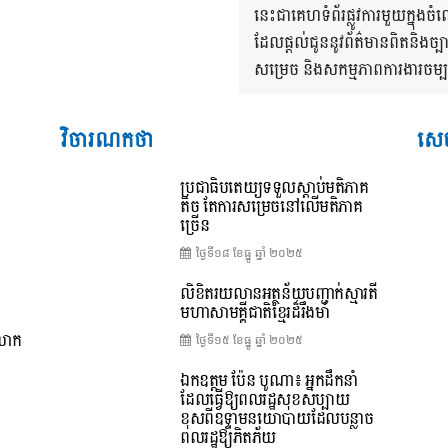
នេះជាគេហទំព័រផ្លូវការមួយក្នុ
ដែលផ្តល់ជូននូវព័ត៌មានពិតនិងច្
សម្រេច និងសកម្មភាពការងារចម្បងៗ
វិចារណកថា
សេច
ប្រជាធិបតេយ្យទទួលស្តាប់មតិភាគ
តិច តែការសម្រេចនៅលើមតិភាគ
ច្រើន
ថ្ងៃទី១៨ ខែ​ធ្នូ ឆ្នាំ ២០២៥
លិខិតរយលានអត្ថន័យបញ្ជាក់ស្មារតី
មហាសាមគ្គីជាតិខ្មែរដ៏រឹងមាំ
ពលោក
ថ្ងៃទី១៥ ខែ​ធ្នូ ឆ្នាំ ២០២៥
ឯកឧត្តម ប៉ែន បូណា៖ អ្នកដឹកនាំ
ដែលធ្វើឱ្យពលរដ្ឋសុខសប្បាយ
ខុសពីឧទ្ទាមនយោបាយដែលបន្លាច
ពលរដ្ឋឱ្យភិតភ័យ