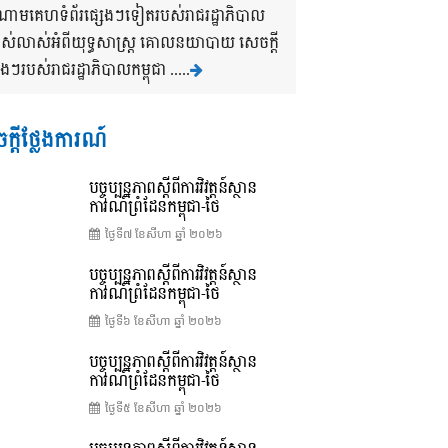
ងចំណោមគេហទំព័រផ្សេងៗទៀតរបស់រាជរដ្ឋាភិបាល
បាស់លាស់អំពីយុទ្ធសាស្រ្ត គោលនយាបាយ សេចក្តី
របស់រាជរដ្ឋាភិបាលកម្ពុជា .....
ក្តីថ្លែងការណ៍
បច្ចុប្បន្នភាពស្ដីពីការវិវត្តន៍ស្ថាន
ការណ៍ព្រំដែនកម្ពុជា-ថៃ
ថ្ងៃទី៧ ខែ​សីហា ឆ្នាំ ២០២៦
បច្ចុប្បន្នភាពស្ដីពីការវិវត្តន៍ស្ថាន
ការណ៍ព្រំដែនកម្ពុជា-ថៃ
ថ្ងៃទី៦ ខែ​សីហា ឆ្នាំ ២០២៦
បច្ចុប្បន្នភាពស្ដីពីការវិវត្តន៍ស្ថាន
ការណ៍ព្រំដែនកម្ពុជា-ថៃ
ថ្ងៃទី៥ ខែ​សីហា ឆ្នាំ ២០២៦