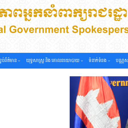
្ទប់ព័ត៌មាន
យុទ្ធសាស្រ្ត និង គោលនយោបាយ
ទំនាក់ទំនង
បណ្ណស