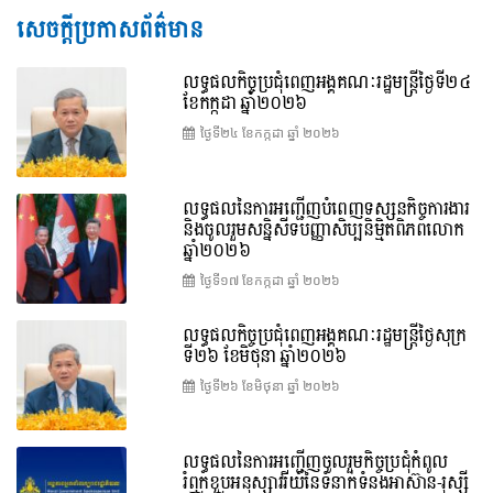
សេចក្តីប្រកាសព័ត៌មាន
លទ្ធផលកិច្ចប្រជុំពេញអង្គគណៈរដ្ឋមន្រ្តីថ្ងៃទី២៤
ខែកក្កដា ឆ្នាំ២០២៦
ថ្ងៃទី២៤ ខែ​កក្កដា ឆ្នាំ ២០២៦
លទ្ធផលនៃការអញ្ជើញបំពេញទស្សនកិច្ចការងារ
និងចូលរួមសន្និសីទបញ្ញាសិប្បនិម្មិតពិភពលោក
ឆ្នាំ២០២៦
ថ្ងៃទី១៧ ខែ​កក្កដា ឆ្នាំ ២០២៦
លទ្ធផលកិច្ចប្រជុំពេញអង្គគណៈរដ្ឋមន្រ្តីថ្ងៃសុក្រ
ទី២៦ ខែមិថុនា ឆ្នាំ២០២៦
ថ្ងៃទី២៦ ខែ​មិថុនា ឆ្នាំ ២០២៦
លទ្ធផលនៃការអញ្ជើញចូលរួមកិច្ចប្រជុំកំពូល
រំឭកខួបអនុស្សាវរីយ៍នៃទំនាក់ទំនងអាស៊ាន-រុស្ស៊ី