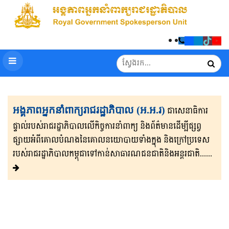
អង្គភាពអ្នកនាំពាក្យរាជរដ្ឋាភិបាល (អ.អ.រ)
ជាសេនា​ធិ​កា​រ​​
ផ្ទាល់​របស់រាជរដ្ឋាភិ​បា​ល​លើ​កិច្ចការ​នាំពាក្យ និងព័ត៌មាន​ដើម្បីផ្សព្វ​
ផ្សាយ​​អំពីគោលបំណងនៃគោល​នយោបាយទាំងក្នុង និងក្រៅ​ប្រទេ​​ស​
របស់រាជរដ្ឋា​ភិ​បា​ល​កម្ពុជាទៅកាន់សាធារណជនជាតិនិងអន្តរជាតិ......