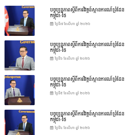
បច្ចុប្បន្នភាពស្ដីពីការវិវត្តន៍ស្ថានការណ៍ព្រំដែន
កម្ពុជា-ថៃ
ថ្ងៃទី៧ ខែ​សីហា ឆ្នាំ ២០២៦
បច្ចុប្បន្នភាពស្ដីពីការវិវត្តន៍ស្ថានការណ៍ព្រំដែន
កម្ពុជា-ថៃ
ថ្ងៃទី៦ ខែ​សីហា ឆ្នាំ ២០២៦
បច្ចុប្បន្នភាពស្ដីពីការវិវត្តន៍ស្ថានការណ៍ព្រំដែន
កម្ពុជា-ថៃ
ថ្ងៃទី៥ ខែ​សីហា ឆ្នាំ ២០២៦
បច្ចុប្បន្នភាពស្ដីពីការវិវត្តន៍ស្ថានការណ៍ព្រំដែន
កម្ពុជា-ថៃ
ថ្ងៃទី៤ ខែ​សីហា ឆ្នាំ ២០២៦