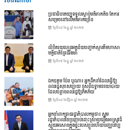
វិចារណកថា
ប្រជាធិបតេយ្យទទួលស្តាប់មតិភាគតិច តែការ
សម្រេចនៅលើមតិភាគច្រើន
ថ្ងៃទី១៨ ខែ​ធ្នូ ឆ្នាំ ២០២៥
លិខិតរយលានអត្ថន័យបញ្ជាក់ស្មារតីមហាសា
មគ្គីជាតិខ្មែរដ៏រឹងមាំ
ថ្ងៃទី១៥ ខែ​ធ្នូ ឆ្នាំ ២០២៥
ឯកឧត្តម ប៉ែន បូណា៖ អ្នកដឹកនាំដែលធ្វើឱ្យ
ពលរដ្ឋសុខសប្បាយ ខុសពីឧទ្ទាមនយោបាយ
ដែលបន្លាចពលរដ្ឋឱ្យភិតភ័យ
ថ្ងៃទី១៨ ខែ​វិច្ឆិកា ឆ្នាំ ២០២៥
អ្នកនាំពាក្យរាជរដ្ឋាភិបាលកម្ពុជា៖ សូម
រដ្ឋាភិបាលថៃប្រញាប់ដោះស្រាយរឿងអាស្រូវដ៏
ស្អុយអសោចក្នុងផ្ទះរបស់ខ្លួនហើយបញ្ឈប់វប្ប