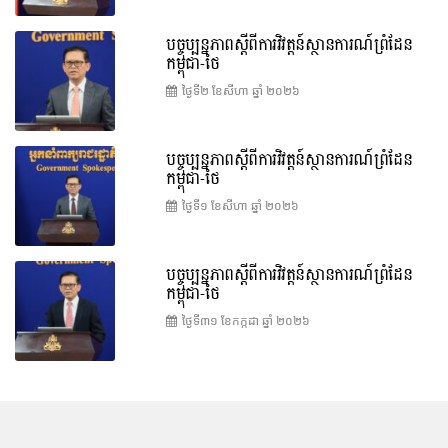
បច្ចុប្បន្នភាពស្ដីពីការវិវត្តន៍ស្ថានការណ៍ព្រំដែន
កម្ពុជា-ថៃ
ថ្ងៃទី២ ខែ​សីហា ឆ្នាំ ២០២៦
បច្ចុប្បន្នភាពស្ដីពីការវិវត្តន៍ស្ថានការណ៍ព្រំដែន
កម្ពុជា-ថៃ
ថ្ងៃទី១ ខែ​សីហា ឆ្នាំ ២០២៦
បច្ចុប្បន្នភាពស្ដីពីការវិវត្តន៍ស្ថានការណ៍ព្រំដែន
កម្ពុជា-ថៃ
ថ្ងៃទី៣១ ខែ​កក្កដា ឆ្នាំ ២០២៦