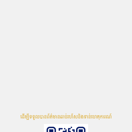
ដើម្បីទទួលបានព័ត៌មានឆាប់រហ័សនិងទាន់ហេតុការណ៍