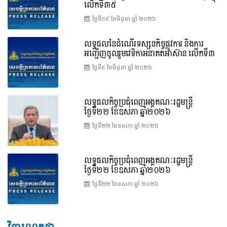
លើកទី៣៥
ថ្ងៃទី១៩ ខែ​មិថុនា ឆ្នាំ ២០២៦
លទ្ធផលនៃដំណើរទស្សនកិច្ចផ្លូវការ និងការ
អញ្ជើញចូលរួមវេទិកាអនាគតអាស៊ាន លើកទី៣
ថ្ងៃទី៩ ខែ​មិថុនា ឆ្នាំ ២០២៦
លទ្ធផលកិច្ចប្រជុំពេញអង្គគណៈរដ្ឋមន្ត្រី
ថ្ងៃទី២២ ខែឧសភា ឆ្នាំ២០២៦
ថ្ងៃទី២២ ខែ​ឧសភា ឆ្នាំ ២០២៦
លទ្ធផលកិច្ចប្រជុំពេញអង្គគណៈរដ្ឋមន្រ្តី
ថ្ងៃទី២២ ខែឧសភា ឆ្នាំ២០២៦
ថ្ងៃទី២២ ខែ​ឧសភា ឆ្នាំ ២០២៦