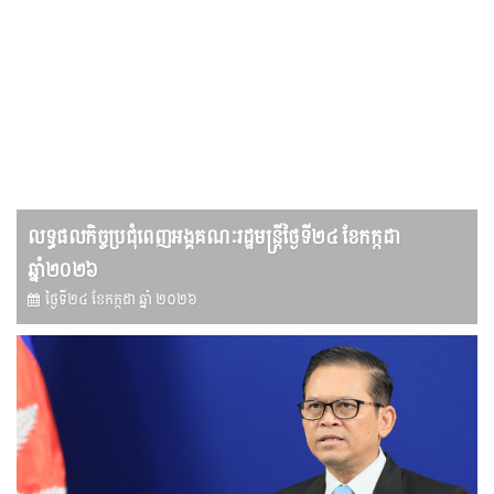
លទ្ធផលកិច្ចប្រជុំពេញអង្គគណៈរដ្ឋមន្រ្តីថ្ងៃទី២៤ ខែកក្កដា
ឆ្នាំ២០២៦
ថ្ងៃទី២៤ ខែ​កក្កដា ឆ្នាំ ២០២៦