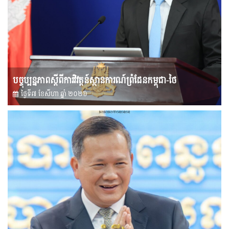
បច្ចុប្បន្នភាពស្ដីពីការវិវត្តន៍ស្ថានការណ៍ព្រំដែនកម្ពុជា-ថៃ
ថ្ងៃទី៧ ខែ​សីហា ឆ្នាំ ២០២៦