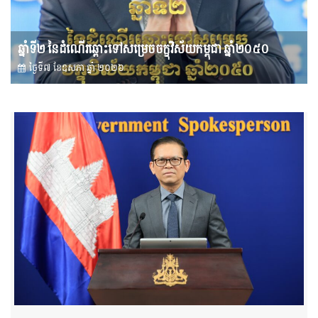
ឆ្នាំទី២ នៃដំណើរឆ្ពោះទៅសម្រេច​ចក្ខុវិស័យ​កម្ពុជា ឆ្នាំ២០៥០
ថ្ងៃទី៧ ខែ​ឧសភា ឆ្នាំ ២០២៦