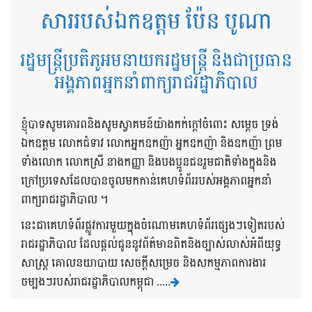
សាររបស់ឯកឧត្តម ប៉ែន បូណា
រដ្ឋមន្ត្រីប្រតិភូអមនាយករដ្ឋមន្ត្រី និងជាប្រធាន
អង្គភាពអ្នកនាំពាក្យរាជរដ្ឋាភិបាល
ខ្ញុំបាទសូមគោរពនិងសូមស្វាគមន៍យ៉ាងកក់ក្តៅចំពោះ សម្តេច ទ្រង់
ឯកឧត្តម លោកជំទាវ លោកអ្នកឧកញ៉ា អ្នកឧកញ៉ា និងឧកញ៉ា ព្រម
ទាំងលោក លោកស្រី នាងកញ្ញា និងបងប្អូនជនរួមជាតិទាំងក្នុងនិង
ក្រៅប្រទេសដែលបានចូលមកកាន់គេហទំព័ររបស់អង្គភាពអ្នកនាំ
ពាក្យរាជរដ្ឋាភិបាល ។
នេះជាគេហទំព័រផ្លូវការមួយក្នុងចំណោមគេហទំព័រផ្សេងៗទៀតរបស់
រាជរដ្ឋាភិបាល ដែលផ្តល់ជូននូវព័ត៌មានពិតនិងច្បាស់លាស់អំពីយុទ្ធ
សាស្រ្ត គោលនយាបាយ សេចក្តីសម្រេច និងសកម្មភាពការងារ
ចម្បងៗរបស់រាជរដ្ឋាភិបាលកម្ពុជា .....