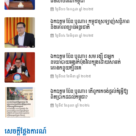
ធម៌លាបពណ៌កម្ពុជា
ថ្ងៃទី១១ ខែ​កក្កដា ឆ្នាំ ២០២៥
ឯកឧត្តម ប៉ែន បូណា៖ កម្ពុជាស្រឡាញ់សន្តិភាព
និងគោរពច្បាប់អន្តរជាតិ
ថ្ងៃទី១៤ ខែ​មិថុនា ឆ្នាំ ២០២៥
ឯកឧត្តម ប៉ែន បូណា៖ សម រង្ស៊ី ជាអ្នក
នយោបាយអង្ករកំប៉ុងវិលក្បុងដោយសាររត់
តោងកន្ទុយក្បិនគេ
ថ្ងៃទី១៨ ខែ​មីនា ឆ្នាំ ២០២៥
ឯកឧត្តម ប៉ែន បូណា៖ តើពួកគេចង់ផ្តល់គំរូអ្វីឱ្យ
ពិតប្រាកដដល់កម្ពុជា?
ថ្ងៃទី៩ ខែ​តុលា ឆ្នាំ ២០២៤
សេចក្តីថ្លែងការណ៍