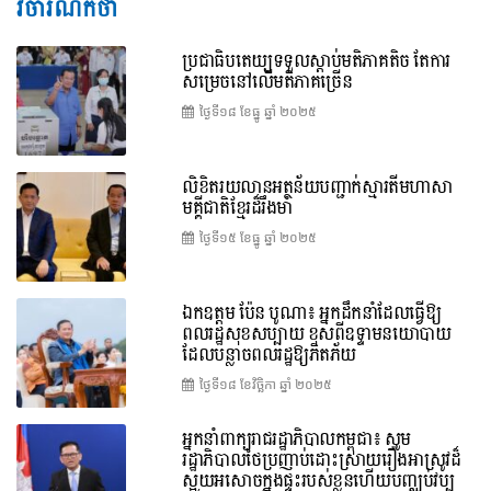
វិចារណកថា
ប្រជាធិបតេយ្យទទួលស្តាប់មតិភាគតិច តែការ
សម្រេចនៅលើមតិភាគច្រើន
ថ្ងៃទី១៨ ខែ​ធ្នូ ឆ្នាំ ២០២៥
លិខិតរយលានអត្ថន័យបញ្ជាក់ស្មារតីមហាសា
មគ្គីជាតិខ្មែរដ៏រឹងមាំ
ថ្ងៃទី១៥ ខែ​ធ្នូ ឆ្នាំ ២០២៥
ឯកឧត្តម ប៉ែន បូណា៖ អ្នកដឹកនាំដែលធ្វើឱ្យ
ពលរដ្ឋសុខសប្បាយ ខុសពីឧទ្ទាមនយោបាយ
ដែលបន្លាចពលរដ្ឋឱ្យភិតភ័យ
ថ្ងៃទី១៨ ខែ​វិច្ឆិកា ឆ្នាំ ២០២៥
អ្នកនាំពាក្យរាជរដ្ឋាភិបាលកម្ពុជា៖ សូម
រដ្ឋាភិបាលថៃប្រញាប់ដោះស្រាយរឿងអាស្រូវដ៏
ស្អុយអសោចក្នុងផ្ទះរបស់ខ្លួនហើយបញ្ឈប់វប្ប