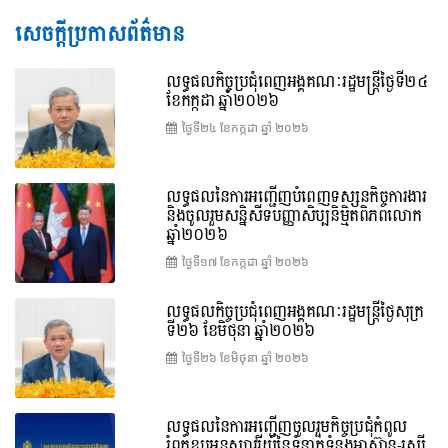
សេចក្តីប្រកាសព័ត៌មាន
លទ្ធផលកិច្ចប្រជុំពេញអង្គគណៈរដ្ឋមន្រ្តីថ្ងៃទី២៤
ខែកក្កដា ឆ្នាំ២០២៦
ថ្ងៃទី២៤ ខែ​កក្កដា ឆ្នាំ ២០២៦
លទ្ធផលនៃការអញ្ជើញបំពេញទស្សនកិច្ចការងារ
និងចូលរួមសន្និសីទបញ្ញាសិប្បនិម្មិតពិភពលោក
ឆ្នាំ២០២៦
ថ្ងៃទី១៧ ខែ​កក្កដា ឆ្នាំ ២០២៦
លទ្ធផលកិច្ចប្រជុំពេញអង្គគណៈរដ្ឋមន្រ្តីថ្ងៃសុក្រ
ទី២៦ ខែមិថុនា ឆ្នាំ២០២៦
ថ្ងៃទី២៦ ខែ​មិថុនា ឆ្នាំ ២០២៦
លទ្ធផលនៃការអញ្ជើញចូលរួមកិច្ចប្រជុំកំពូល
រំឭកខួបអនុស្សាវរីយ៍នៃទំនាក់ទំនងអាស៊ាន-រុស្ស៊ី