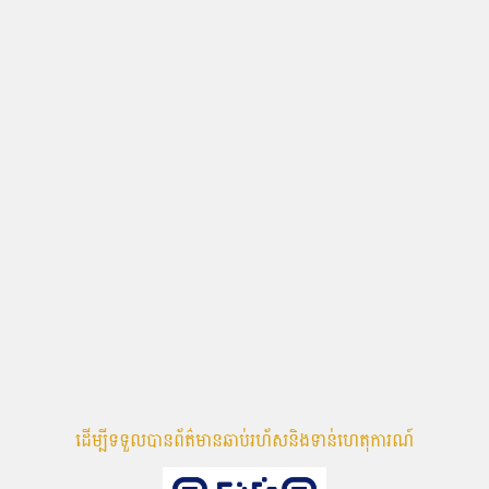
ដើម្បីទទួលបានព័ត៌មានឆាប់រហ័សនិងទាន់ហេតុការណ៍