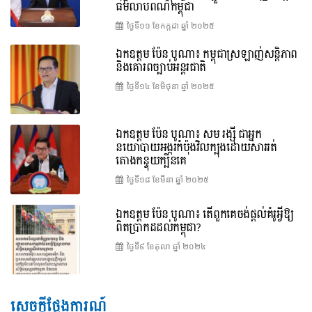
ធម៌លាបពណ៌កម្ពុជា
ថ្ងៃទី១១ ខែ​កក្កដា ឆ្នាំ ២០២៥
ឯកឧត្តម ប៉ែន បូណា៖ កម្ពុជាស្រឡាញ់សន្តិភាព
និងគោរពច្បាប់អន្តរជាតិ
ថ្ងៃទី១៤ ខែ​មិថុនា ឆ្នាំ ២០២៥
ឯកឧត្តម ប៉ែន បូណា៖ សម រង្ស៊ី ជាអ្នក
នយោបាយអង្ករកំប៉ុងវិលក្បុងដោយសាររត់
តោងកន្ទុយក្បិនគេ
ថ្ងៃទី១៨ ខែ​មីនា ឆ្នាំ ២០២៥
ឯកឧត្តម ប៉ែន បូណា៖ តើពួកគេចង់ផ្តល់គំរូអ្វីឱ្យ
ពិតប្រាកដដល់កម្ពុជា?
ថ្ងៃទី៩ ខែ​តុលា ឆ្នាំ ២០២៤
សេចក្តីថ្លែងការណ៍