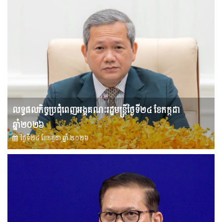
លទ្ធផលកិច្ចប្រជុំពេញអង្គគណៈរដ្ឋមន្រ្តីថ្ងៃទី២៤ ខែកក្កដា
ឆ្នាំ២០២៦
ថ្ងៃទី២៤ ខែ​កក្កដា ឆ្នាំ ២០២៦