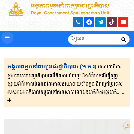
អង្គភាពអ្នកនាំពាក្យរាជរដ្ឋាភិបាល (អ.អ.រ)
ជាសេនា​ធិ​កា​រ​​
ផ្ទាល់​របស់រាជរដ្ឋាភិ​បា​ល​លើ​កិច្ចការ​នាំពាក្យ និងព័ត៌មាន​ដើម្បីផ្សព្វ​
ផ្សាយ​​អំពីគោលបំណងនៃគោល​នយោបាយទាំងក្នុង និងក្រៅ​ប្រទេ​​ស​
របស់រាជរដ្ឋា​ភិ​បា​ល​កម្ពុជាទៅកាន់សាធារណជនជាតិនិងអន្តរជាតិ......