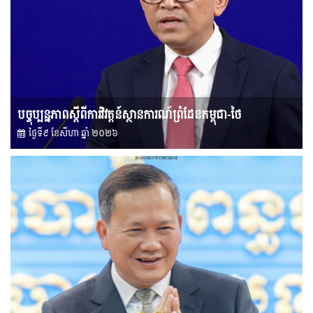
បច្ចុប្បន្នភាពស្ដីពីការវិវត្តន៍ស្ថានការណ៍ព្រំដែនកម្ពុជា-ថៃ
ថ្ងៃទី៩ ខែ​សីហា ឆ្នាំ ២០២៦