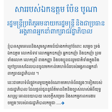
សាររបស់ឯកឧត្តម ប៉ែន បូណា
រដ្ឋមន្ត្រីប្រតិភូអមនាយករដ្ឋមន្ត្រី និងជាប្រធាន
អង្គភាពអ្នកនាំពាក្យរាជរដ្ឋាភិបាល
ខ្ញុំបាទសូមគោរពនិងសូមស្វាគមន៍យ៉ាងកក់ក្តៅចំពោះ សម្តេច ទ្រង់
ឯកឧត្តម លោកជំទាវ លោកអ្នកឧកញ៉ា អ្នកឧកញ៉ា និងឧកញ៉ា ព្រម
ទាំងលោក លោកស្រី នាងកញ្ញា និងបងប្អូនជនរួមជាតិទាំងក្នុងនិង
ក្រៅប្រទេសដែលបានចូលមកកាន់គេហទំព័ររបស់អង្គភាពអ្នកនាំ
ពាក្យរាជរដ្ឋាភិបាល ។
នេះជាគេហទំព័រផ្លូវការមួយក្នុងចំណោមគេហទំព័រផ្សេងៗទៀតរបស់
រាជរដ្ឋាភិបាល ដែលផ្តល់ជូននូវព័ត៌មានពិតនិងច្បាស់លាស់អំពីយុទ្ធ
សាស្រ្ត គោលនយាបាយ សេចក្តីសម្រេច និងសកម្មភាពការងារ
ចម្បងៗរបស់រាជរដ្ឋាភិបាលកម្ពុជា .....