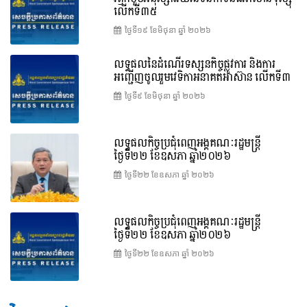
លើកទី៣៥
ថ្ងៃទី១៩ ខែ​មិថុនា ឆ្នាំ ២០២៦
លទ្ធផលនៃដំណើរទស្សនកិច្ចផ្លូវការ និងការ
អញ្ជើញចូលរួមវេទិកាអនាគតអាស៊ាន លើកទី៣
ថ្ងៃទី៩ ខែ​មិថុនា ឆ្នាំ ២០២៦
លទ្ធផលកិច្ចប្រជុំពេញអង្គគណៈរដ្ឋមន្ត្រី
ថ្ងៃទី២២ ខែឧសភា ឆ្នាំ២០២៦
ថ្ងៃទី២២ ខែ​ឧសភា ឆ្នាំ ២០២៦
លទ្ធផលកិច្ចប្រជុំពេញអង្គគណៈរដ្ឋមន្រ្តី
ថ្ងៃទី២២ ខែឧសភា ឆ្នាំ២០២៦
ថ្ងៃទី២២ ខែ​ឧសភា ឆ្នាំ ២០២៦