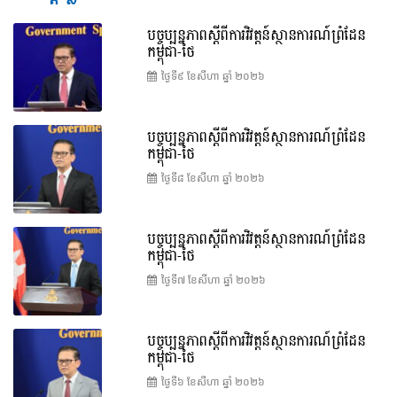
បច្ចុប្បន្នភាពស្ដីពីការវិវត្តន៍ស្ថានការណ៍ព្រំដែន
កម្ពុជា-ថៃ
ថ្ងៃទី៩ ខែ​សីហា ឆ្នាំ ២០២៦
បច្ចុប្បន្នភាពស្ដីពីការវិវត្តន៍ស្ថានការណ៍ព្រំដែន
កម្ពុជា-ថៃ
ថ្ងៃទី៨ ខែ​សីហា ឆ្នាំ ២០២៦
បច្ចុប្បន្នភាពស្ដីពីការវិវត្តន៍ស្ថានការណ៍ព្រំដែន
កម្ពុជា-ថៃ
ថ្ងៃទី៧ ខែ​សីហា ឆ្នាំ ២០២៦
បច្ចុប្បន្នភាពស្ដីពីការវិវត្តន៍ស្ថានការណ៍ព្រំដែន
កម្ពុជា-ថៃ
ថ្ងៃទី៦ ខែ​សីហា ឆ្នាំ ២០២៦