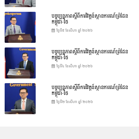
បច្ចុប្បន្នភាពស្ដីពីការវិវត្តន៍ស្ថានការណ៍ព្រំដែន
កម្ពុជា-ថៃ
ថ្ងៃទី៥ ខែ​សីហា ឆ្នាំ ២០២៦
បច្ចុប្បន្នភាពស្ដីពីការវិវត្តន៍ស្ថានការណ៍ព្រំដែន
កម្ពុជា-ថៃ
ថ្ងៃទី៤ ខែ​សីហា ឆ្នាំ ២០២៦
បច្ចុប្បន្នភាពស្ដីពីការវិវត្តន៍ស្ថានការណ៍ព្រំដែន
កម្ពុជា-ថៃ
ថ្ងៃទី២ ខែ​សីហា ឆ្នាំ ២០២៦