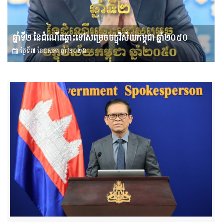
ឆ្នាំទី២ នៃដំណើរឆ្ពោះទៅសម្រេច​ចក្ខុវិស័យ​កម្ពុជា ឆ្នាំ២០៥០
ថ្ងៃទី៧ ខែ​ឧសភា ឆ្នាំ ២០២៦