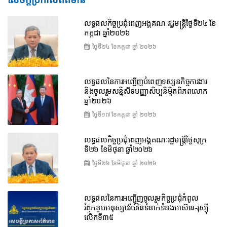
លទ្ធផលកិច្ចប្រជុំពេញអង្គគណៈរដ្ឋមន្រ្តីថ្ងៃទី២៤ ខែ
កក្កដា ឆ្នាំ២០២៦
ថ្ងៃទី២៤ ខែ​កក្កដា ឆ្នាំ ២០២៦
លទ្ធផលនៃការអញ្ជើញបំពេញទស្សនកិច្ចការងារ
និងចូលរួមសន្និសីទបញ្ញាសិប្បនិម្មិតពិភពលោក
ឆ្នាំ២០២៦
ថ្ងៃទី១៧ ខែ​កក្កដា ឆ្នាំ ២០២៦
លទ្ធផលកិច្ចប្រជុំពេញអង្គគណៈរដ្ឋមន្រ្តីថ្ងៃសុក្រ
ទី២៦ ខែមិថុនា ឆ្នាំ២០២៦
ថ្ងៃទី២៦ ខែ​មិថុនា ឆ្នាំ ២០២៦
លទ្ធផលនៃការអញ្ជើញចូលរួមកិច្ចប្រជុំកំពូល
រំឭកខួបអនុស្សាវរីយ៍នៃទំនាក់ទំនងអាស៊ាន-រុស្ស៊ី
លើកទី៣៥