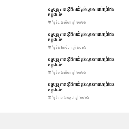
បច្ចុប្បន្នភាពស្ដីពីការវិវត្តន៍ស្ថានការណ៍ព្រំដែន
កម្ពុជា-ថៃ
ថ្ងៃទី៤ ខែ​សីហា ឆ្នាំ ២០២៦
បច្ចុប្បន្នភាពស្ដីពីការវិវត្តន៍ស្ថានការណ៍ព្រំដែន
កម្ពុជា-ថៃ
ថ្ងៃទី២ ខែ​សីហា ឆ្នាំ ២០២៦
បច្ចុប្បន្នភាពស្ដីពីការវិវត្តន៍ស្ថានការណ៍ព្រំដែន
កម្ពុជា-ថៃ
ថ្ងៃទី១ ខែ​សីហា ឆ្នាំ ២០២៦
បច្ចុប្បន្នភាពស្ដីពីការវិវត្តន៍ស្ថានការណ៍ព្រំដែន
កម្ពុជា-ថៃ
ថ្ងៃទី៣១ ខែ​កក្កដា ឆ្នាំ ២០២៦