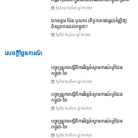
ថ្ងៃទី១៨ ខែ​មីនា ឆ្នាំ ២០២៥
ឯកឧត្តម ប៉ែន បូណា៖ តើពួកគេចង់ផ្តល់គំរូអ្វីឱ្យ
ពិតប្រាកដដល់កម្ពុជា?
ថ្ងៃទី៩ ខែ​តុលា ឆ្នាំ ២០២៤
សេចក្តីថ្លែងការណ៍
បច្ចុប្បន្នភាពស្ដីពីការវិវត្តន៍ស្ថានការណ៍ព្រំដែន
កម្ពុជា-ថៃ
ថ្ងៃទី៧ ខែ​សីហា ឆ្នាំ ២០២៦
បច្ចុប្បន្នភាពស្ដីពីការវិវត្តន៍ស្ថានការណ៍ព្រំដែន
កម្ពុជា-ថៃ
ថ្ងៃទី៦ ខែ​សីហា ឆ្នាំ ២០២៦
បច្ចុប្បន្នភាពស្ដីពីការវិវត្តន៍ស្ថានការណ៍ព្រំដែន
កម្ពុជា-ថៃ
ថ្ងៃទី៥ ខែ​សីហា ឆ្នាំ ២០២៦