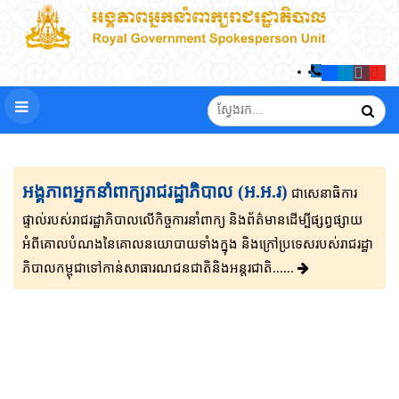
អង្គភាពអ្នកនាំពាក្យរាជរដ្ឋាភិបាល (អ.អ.រ)
ជាសេនា​ធិ​កា​រ​​
ផ្ទាល់​របស់រាជរដ្ឋាភិ​បា​ល​លើ​កិច្ចការ​នាំពាក្យ និងព័ត៌មាន​ដើម្បីផ្សព្វ​ផ្សាយ​​
អំពីគោលបំណងនៃគោល​នយោបាយទាំងក្នុង និងក្រៅ​ប្រទេ​​ស​របស់រាជរដ្ឋា​
ភិ​បា​ល​កម្ពុជាទៅកាន់សាធារណជនជាតិនិងអន្តរជាតិ......