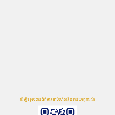
ដើម្បីទទួលបានព័ត៌មានឆាប់រហ័សនិងទាន់ហេតុការណ៍