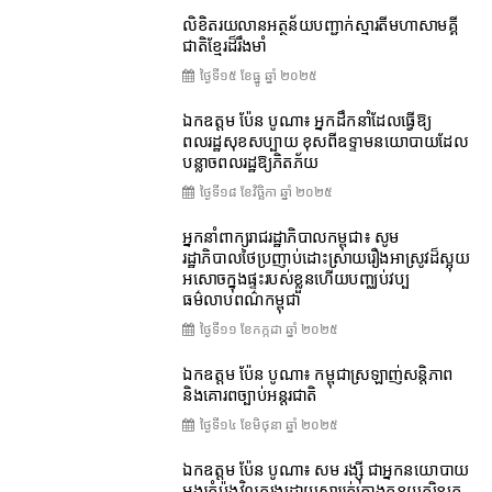
លិខិតរយលានអត្ថន័យបញ្ជាក់ស្មារតីមហាសាមគ្គី
ជាតិខ្មែរដ៏រឹងមាំ
ថ្ងៃទី១៥ ខែ​ធ្នូ ឆ្នាំ ២០២៥
ឯកឧត្តម ប៉ែន បូណា៖ អ្នកដឹកនាំដែលធ្វើឱ្យ
ពលរដ្ឋសុខសប្បាយ ខុសពីឧទ្ទាមនយោបាយដែល
បន្លាចពលរដ្ឋឱ្យភិតភ័យ
ថ្ងៃទី១៨ ខែ​វិច្ឆិកា ឆ្នាំ ២០២៥
អ្នកនាំពាក្យរាជរដ្ឋាភិបាលកម្ពុជា៖ សូម
រដ្ឋាភិបាលថៃប្រញាប់ដោះស្រាយរឿងអាស្រូវដ៏ស្អុយ
អសោចក្នុងផ្ទះរបស់ខ្លួនហើយបញ្ឈប់វប្ប
ធម៌លាបពណ៌កម្ពុជា
ថ្ងៃទី១១ ខែ​កក្កដា ឆ្នាំ ២០២៥
ឯកឧត្តម ប៉ែន បូណា៖ កម្ពុជាស្រឡាញ់សន្តិភាព
និងគោរពច្បាប់អន្តរជាតិ
ថ្ងៃទី១៤ ខែ​មិថុនា ឆ្នាំ ២០២៥
ឯកឧត្តម ប៉ែន បូណា៖ សម រង្ស៊ី ជាអ្នកនយោបាយ
អង្ករកំប៉ុងវិលក្បុងដោយសាររត់តោងកន្ទុយក្បិនគេ