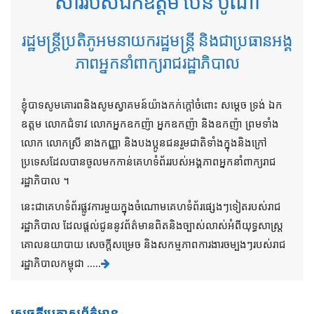
សាររបស់ឯកឧត្តម ប៉ែន បូណា
រដ្ឋមន្ត្រីប្រតិភូអមនាយករដ្ឋមន្ត្រី និងជាប្រធានអង្គ
ភាពអ្នកនាំពាក្យរាជរដ្ឋាភិបាល
ខ្ញុំបាទសូមគោរពនិងសូមស្វាគមន៍យ៉ាងកក់ក្តៅចំពោះ សម្តេច ទ្រង់ ឯក
ឧត្តម លោកជំទាវ លោកអ្នកឧកញ៉ា អ្នកឧកញ៉ា និងឧកញ៉ា ព្រមទាំង
លោក លោកស្រី នាងកញ្ញា និងបងប្អូនជនរួមជាតិទាំងក្នុងនិងក្រៅ
ប្រទេសដែលបានចូលមកកាន់គេហទំព័ររបស់អង្គភាពអ្នកនាំពាក្យរាជ
រដ្ឋាភិបាល ។
នេះជាគេហទំព័រផ្លូវការមួយក្នុងចំណោមគេហទំព័រផ្សេងៗទៀតរបស់រាជ
រដ្ឋាភិបាល ដែលផ្តល់ជូននូវព័ត៌មានពិតនិងច្បាស់លាស់អំពីយុទ្ធសាស្រ្ត
គោលនយាបាយ សេចក្តីសម្រេច និងសកម្មភាពការងារចម្បងៗរបស់រាជ
រដ្ឋាភិបាលកម្ពុជា .....
សេចក្តីប្រកាសព័ត៌មាន