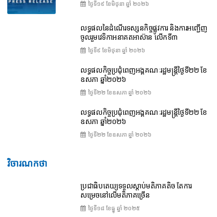
ថ្ងៃទី១៩ ខែ​មិថុនា ឆ្នាំ ២០២៦
លទ្ធផលនៃដំណើរទស្សនកិច្ចផ្លូវការ និងការអញ្ជើញ
ចូលរួមវេទិកាអនាគតអាស៊ាន លើកទី៣
ថ្ងៃទី៩ ខែ​មិថុនា ឆ្នាំ ២០២៦
លទ្ធផលកិច្ចប្រជុំពេញអង្គគណៈរដ្ឋមន្ត្រីថ្ងៃទី២២ ខែ
ឧសភា ឆ្នាំ២០២៦
ថ្ងៃទី២២ ខែ​ឧសភា ឆ្នាំ ២០២៦
លទ្ធផលកិច្ចប្រជុំពេញអង្គគណៈរដ្ឋមន្រ្តីថ្ងៃទី២២ ខែ
ឧសភា ឆ្នាំ២០២៦
ថ្ងៃទី២២ ខែ​ឧសភា ឆ្នាំ ២០២៦
វិចារណកថា
ប្រជាធិបតេយ្យទទួលស្តាប់មតិភាគតិច តែការ
សម្រេចនៅលើមតិភាគច្រើន
ថ្ងៃទី១៨ ខែ​ធ្នូ ឆ្នាំ ២០២៥