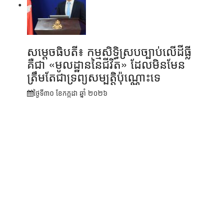
សម្តេចធិបតី៖ កម្មសិទ្ធិស្របច្បាប់លើដីធ្លី
គឺជា «មូលដ្ឋាននៃជីវិត» ដែលមិនមែន
ត្រឹមតែជាទ្រព្យសម្បត្តិប៉ុណ្ណោះទេ
ថ្ងៃទី៣០ ខែ​កក្កដា ឆ្នាំ ២០២៦