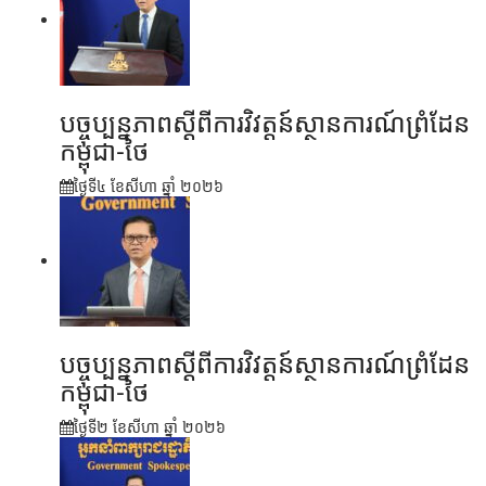
បច្ចុប្បន្នភាពស្ដីពីការវិវត្តន៍ស្ថានការណ៍ព្រំដែន
កម្ពុជា-ថៃ
ថ្ងៃទី៤ ខែ​សីហា ឆ្នាំ ២០២៦
បច្ចុប្បន្នភាពស្ដីពីការវិវត្តន៍ស្ថានការណ៍ព្រំដែន
កម្ពុជា-ថៃ
ថ្ងៃទី២ ខែ​សីហា ឆ្នាំ ២០២៦