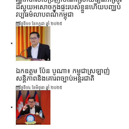
ដ៏ស្អុយអសោចក្នុងផ្ទះរបស់ខ្លួនហើយបញ្ឈប់
វប្បធម៌លាបពណ៌កម្ពុជា
ថ្ងៃទី១១ ខែ​កក្កដា ឆ្នាំ ២០២៥
ឯកឧត្តម ប៉ែន បូណា៖ កម្ពុជាស្រឡាញ់
សន្តិភាពនិងគោរពច្បាប់អន្តរជាតិ
ថ្ងៃទី១៤ ខែ​មិថុនា ឆ្នាំ ២០២៥