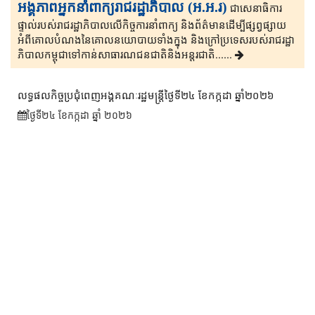
អង្គភាពអ្នកនាំពាក្យរាជរដ្ឋាភិបាល (អ.អ.រ)
ជាសេនា​ធិ​កា​រ​​
ផ្ទាល់​របស់រាជរដ្ឋាភិ​បា​ល​លើ​កិច្ចការ​នាំពាក្យ និងព័ត៌មាន​ដើម្បីផ្សព្វ​ផ្សាយ​​
អំពីគោលបំណងនៃគោល​នយោបាយទាំងក្នុង និងក្រៅ​ប្រទេ​​ស​របស់រាជរដ្ឋា​
ភិ​បា​ល​កម្ពុជាទៅកាន់សាធារណជនជាតិនិងអន្តរជាតិ......
លទ្ធផលកិច្ចប្រជុំពេញអង្គគណៈរដ្ឋមន្រ្តីថ្ងៃទី២៤ ខែកក្កដា ឆ្នាំ២០២៦
ថ្ងៃទី២៤ ខែ​កក្កដា ឆ្នាំ ២០២៦