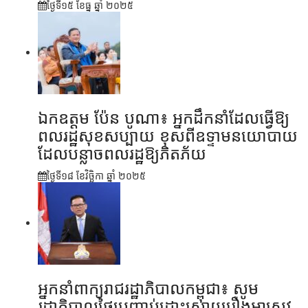
ថ្ងៃទី១៥ ខែ​ធ្នូ ឆ្នាំ ២០២៥
ឯកឧត្តម ប៉ែន បូណា៖ អ្នកដឹកនាំដែលធ្វើឱ្យ
ពលរដ្ឋសុខសប្បាយ ខុសពីឧទ្ទាមនយោបាយ
ដែលបន្លាចពលរដ្ឋឱ្យភិតភ័យ
ថ្ងៃទី១៨ ខែ​វិច្ឆិកា ឆ្នាំ ២០២៥
អ្នកនាំពាក្យរាជរដ្ឋាភិបាលកម្ពុជា៖ សូម
រដ្ឋាភិបាលថៃប្រញាប់ដោះស្រាយរឿងអាស្រូវ