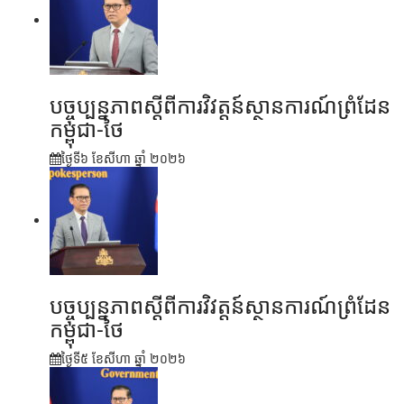
បច្ចុប្បន្នភាពស្ដីពីការវិវត្តន៍ស្ថានការណ៍ព្រំដែន
កម្ពុជា-ថៃ
ថ្ងៃទី៦ ខែ​សីហា ឆ្នាំ ២០២៦
បច្ចុប្បន្នភាពស្ដីពីការវិវត្តន៍ស្ថានការណ៍ព្រំដែន
កម្ពុជា-ថៃ
ថ្ងៃទី៥ ខែ​សីហា ឆ្នាំ ២០២៦