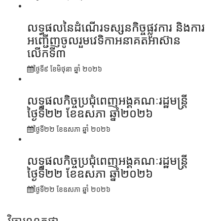
លទ្ធផលនៃដំណើរទស្សនកិច្ចផ្លូវការ និងការ
អញ្ជើញចូលរួមវេទិកាអនាគតអាស៊ាន
លើកទី៣
ថ្ងៃទី៩ ខែ​មិថុនា ឆ្នាំ ២០២៦
លទ្ធផលកិច្ចប្រជុំពេញអង្គគណៈរដ្ឋមន្ត្រី
ថ្ងៃទី២២ ខែឧសភា ឆ្នាំ២០២៦
ថ្ងៃទី២២ ខែ​ឧសភា ឆ្នាំ ២០២៦
លទ្ធផលកិច្ចប្រជុំពេញអង្គគណៈរដ្ឋមន្រ្តី
ថ្ងៃទី២២ ខែឧសភា ឆ្នាំ២០២៦
ថ្ងៃទី២២ ខែ​ឧសភា ឆ្នាំ ២០២៦
វិចារណកថា