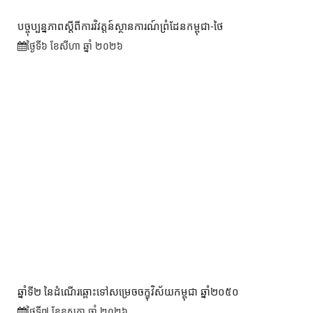
បច្ចុប្បន្នភាពស្ដីពីការវិវត្តន៍ស្ថានការណ៍ព្រំដែនកម្ពុជា-ថៃ
ថ្ងៃទី៦ ខែ​សីហា ឆ្នាំ ២០២៦
ឆ្នាំទី២ នៃដំណើរឆ្ពោះទៅសម្រេច​ចក្ខុវិស័យ​កម្ពុជា ឆ្នាំ២០៥០
ថ្ងៃទី៧ ខែ​ឧសភា ឆ្នាំ ២០២៦