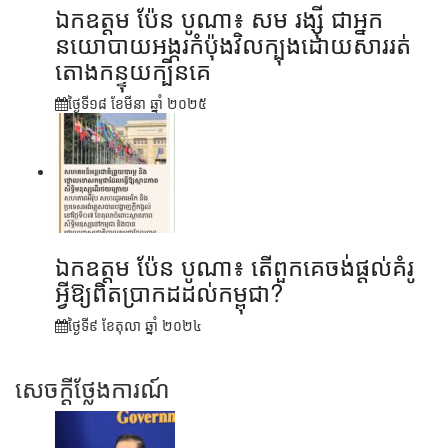
ឯកឧត្តម ប៉ែន បូណា៖ សម រង្ស៊ី ជាអ្នក
នយោបាយអង្ករកំប៉ុងវិលក្បុងដោយសាររត់
តោងកន្ទុយក្បិនគេ
ថ្ងៃទី១៨ ខែ​មីនា ឆ្នាំ ២០២៥
ឯកឧត្តម ប៉ែន បូណា៖ តើពួកគេចង់ផ្តល់គំរូ
អ្វីឱ្យពិតប្រាកដដល់កម្ពុជា?
ថ្ងៃទី៩ ខែ​តុលា ឆ្នាំ ២០២៤
សេចក្តីថ្លែងការណ៍