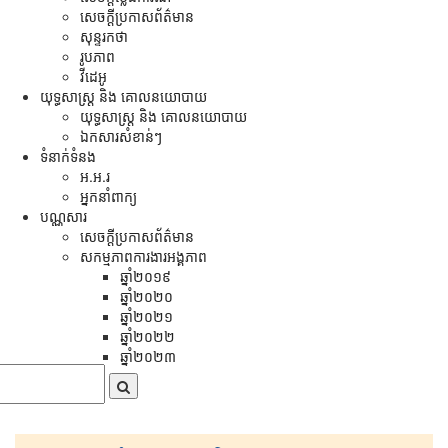
សេចក្ដីប្រកាសព័ត៌មាន
សុន្ទរកថា
រូបភាព
វីដេអូ
យុទ្ធសាស្រ្ត និង គោលនយោបាយ
យុទ្ធសាស្រ្ត និង គោលនយោបាយ
ឯកសារសំខាន់ៗ
ទំនាក់ទំនង
អ.អ.រ
អ្នកនាំពាក្យ
បណ្ណសារ
សេចក្តីប្រកាសព័ត៌មាន
សកម្មភាពការងារអង្គភាព
ឆ្នាំ២០១៩
ឆ្នាំ២០២០
ឆ្នាំ២០២១
ឆ្នាំ២០២២
ឆ្នាំ២០២៣