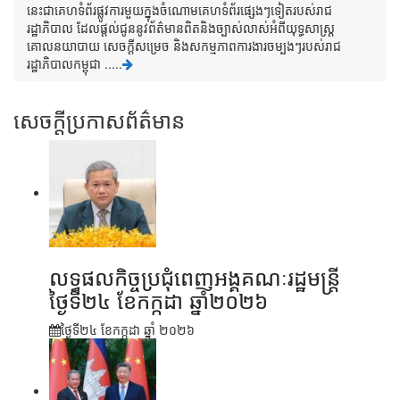
នេះជាគេហទំព័រផ្លូវការមួយក្នុងចំណោមគេហទំព័រផ្សេងៗទៀតរបស់រាជ
រដ្ឋាភិបាល ដែលផ្តល់ជូននូវព័ត៌មានពិតនិងច្បាស់លាស់អំពីយុទ្ធសាស្រ្ត
គោលនយាបាយ សេចក្តីសម្រេច និងសកម្មភាពការងារចម្បងៗរបស់រាជ
រដ្ឋាភិបាលកម្ពុជា .....
សេចក្តីប្រកាសព័ត៌មាន
លទ្ធផលកិច្ចប្រជុំពេញអង្គគណៈរដ្ឋមន្រ្តី
ថ្ងៃទី២៤ ខែកក្កដា ឆ្នាំ២០២៦
ថ្ងៃទី២៤ ខែ​កក្កដា ឆ្នាំ ២០២៦