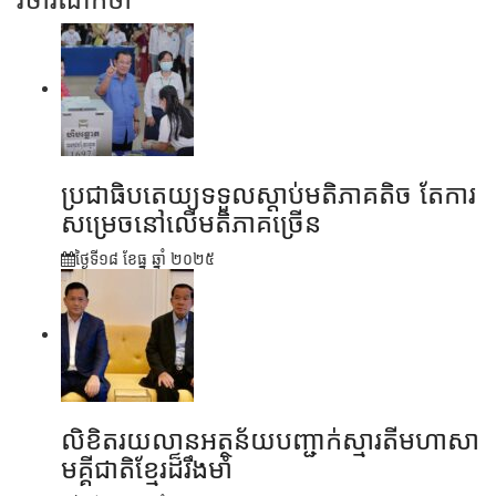
ប្រជាធិបតេយ្យទទួលស្តាប់មតិភាគតិច តែការ
សម្រេចនៅលើមតិភាគច្រើន
ថ្ងៃទី១៨ ខែ​ធ្នូ ឆ្នាំ ២០២៥
លិខិតរយលានអត្ថន័យបញ្ជាក់ស្មារតីមហាសា
មគ្គីជាតិខ្មែរដ៏រឹងមាំ