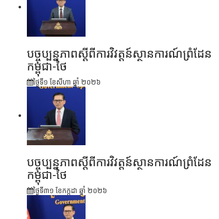
បច្ចុប្បន្នភាពស្ដីពីការវិវត្តន៍ស្ថានការណ៍ព្រំដែន
កម្ពុជា-ថៃ
ថ្ងៃទី១ ខែ​សីហា ឆ្នាំ ២០២៦
បច្ចុប្បន្នភាពស្ដីពីការវិវត្តន៍ស្ថានការណ៍ព្រំដែន
កម្ពុជា-ថៃ
ថ្ងៃទី៣១ ខែ​កក្កដា ឆ្នាំ ២០២៦