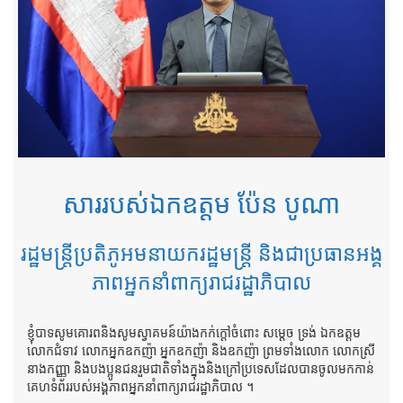
សាររបស់ឯកឧត្តម ប៉ែន បូណា
រដ្ឋមន្ត្រីប្រតិភូអមនាយករដ្ឋមន្ត្រី និងជាប្រធានអង្គ
ភាពអ្នកនាំពាក្យរាជរដ្ឋាភិបាល
ខ្ញុំបាទសូមគោរពនិងសូមស្វាគមន៍យ៉ាងកក់ក្តៅចំពោះ សម្តេច ទ្រង់ ឯកឧត្តម
លោកជំទាវ លោកអ្នកឧកញ៉ា អ្នកឧកញ៉ា និងឧកញ៉ា ព្រមទាំងលោក លោកស្រី
នាងកញ្ញា និងបងប្អូនជនរួមជាតិទាំងក្នុងនិងក្រៅប្រទេសដែលបានចូលមកកាន់
គេហទំព័ររបស់អង្គភាពអ្នកនាំពាក្យរាជរដ្ឋាភិបាល ។