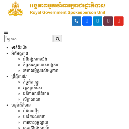
ទំព័រដើម
អំពីអង្គភាព
អំពីអង្គភាពយើង
កិច្ចការស្នូលរបស់អង្គភាព
រចនាសម្ព័ន្ធរបស់អង្គភាព
ព្រឹត្តិការណ៍
កិច្ចពិភាក្សា
វគ្គតម្រង់ទិស
វេទិកាសារព័ត៌មាន
សិក្ខាសាលា
បន្ទប់ព័ត៌មាន
ព័ត៌មានថ្មីៗ
បទវិចារណកថា
ការបោះពុម្ពផ្សាយ
សេចក្តីថ្លែងការណ៍