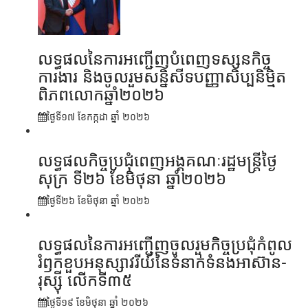
លទ្ធផលនៃការអញ្ជើញបំពេញទស្សនកិច្ច
ការងារ និងចូលរួមសន្និសីទបញ្ញាសិប្បនិម្មិត
ពិភពលោកឆ្នាំ២០២៦
ថ្ងៃទី១៧ ខែ​កក្កដា ឆ្នាំ ២០២៦
លទ្ធផលកិច្ចប្រជុំពេញអង្គគណៈរដ្ឋមន្រ្តីថ្ងៃ
សុក្រ ទី២៦ ខែមិថុនា ឆ្នាំ២០២៦
ថ្ងៃទី២៦ ខែ​មិថុនា ឆ្នាំ ២០២៦
លទ្ធផលនៃការអញ្ជើញចូលរួមកិច្ចប្រជុំកំពូល
រំឭកខួបអនុស្សាវរីយ៍នៃទំនាក់ទំនងអាស៊ាន-
រុស្ស៊ី លើកទី៣៥
ថ្ងៃទី១៩ ខែ​មិថុនា ឆ្នាំ ២០២៦