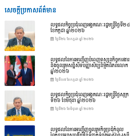
សេចក្តីប្រកាសព័ត៌មាន
លទ្ធផលកិច្ចប្រជុំពេញអង្គគណៈរដ្ឋមន្រ្តីថ្ងៃទី២៤
ខែកក្កដា ឆ្នាំ២០២៦
ថ្ងៃទី២៤ ខែ​កក្កដា ឆ្នាំ ២០២៦
លទ្ធផលនៃការអញ្ជើញបំពេញទស្សនកិច្ចការងារ
និងចូលរួមសន្និសីទបញ្ញាសិប្បនិម្មិតពិភពលោក
ឆ្នាំ២០២៦
ថ្ងៃទី១៧ ខែ​កក្កដា ឆ្នាំ ២០២៦
លទ្ធផលកិច្ចប្រជុំពេញអង្គគណៈរដ្ឋមន្រ្តីថ្ងៃសុក្រ
ទី២៦ ខែមិថុនា ឆ្នាំ២០២៦
ថ្ងៃទី២៦ ខែ​មិថុនា ឆ្នាំ ២០២៦
លទ្ធផលនៃការអញ្ជើញចូលរួមកិច្ចប្រជុំកំពូល
រំឭកខួបអនុស្សាវរីយ៍នៃទំនាក់ទំនងអាស៊ាន-រុស្ស៊ី