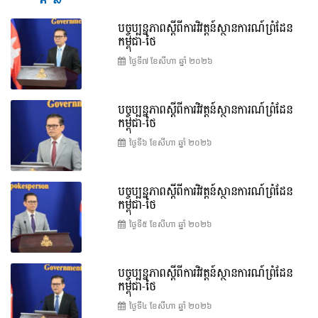
បច្ចុប្បន្នភាពស្ដីពីការវិវត្តន៍ស្ថានការណ៍ព្រំដែន
កម្ពុជា-ថៃ
ថ្ងៃទី៧ ខែ​សីហា ឆ្នាំ ២០២៦
បច្ចុប្បន្នភាពស្ដីពីការវិវត្តន៍ស្ថានការណ៍ព្រំដែន
កម្ពុជា-ថៃ
ថ្ងៃទី៦ ខែ​សីហា ឆ្នាំ ២០២៦
បច្ចុប្បន្នភាពស្ដីពីការវិវត្តន៍ស្ថានការណ៍ព្រំដែន
កម្ពុជា-ថៃ
ថ្ងៃទី៥ ខែ​សីហា ឆ្នាំ ២០២៦
បច្ចុប្បន្នភាពស្ដីពីការវិវត្តន៍ស្ថានការណ៍ព្រំដែន
កម្ពុជា-ថៃ
ថ្ងៃទី៤ ខែ​សីហា ឆ្នាំ ២០២៦