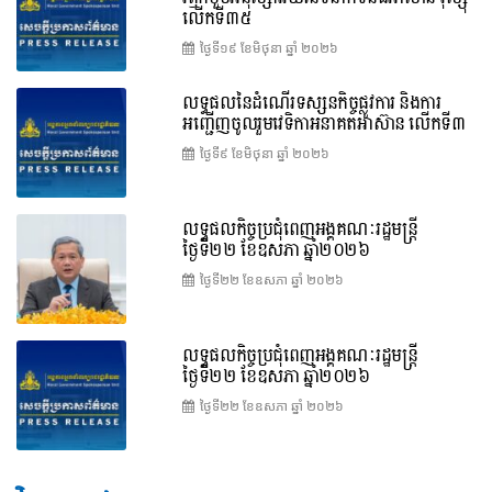
លើកទី៣៥
ថ្ងៃទី១៩ ខែ​មិថុនា ឆ្នាំ ២០២៦
លទ្ធផលនៃដំណើរទស្សនកិច្ចផ្លូវការ និងការ
អញ្ជើញចូលរួមវេទិកាអនាគតអាស៊ាន លើកទី៣
ថ្ងៃទី៩ ខែ​មិថុនា ឆ្នាំ ២០២៦
លទ្ធផលកិច្ចប្រជុំពេញអង្គគណៈរដ្ឋមន្ត្រី
ថ្ងៃទី២២ ខែឧសភា ឆ្នាំ២០២៦
ថ្ងៃទី២២ ខែ​ឧសភា ឆ្នាំ ២០២៦
លទ្ធផលកិច្ចប្រជុំពេញអង្គគណៈរដ្ឋមន្រ្តី
ថ្ងៃទី២២ ខែឧសភា ឆ្នាំ២០២៦
ថ្ងៃទី២២ ខែ​ឧសភា ឆ្នាំ ២០២៦