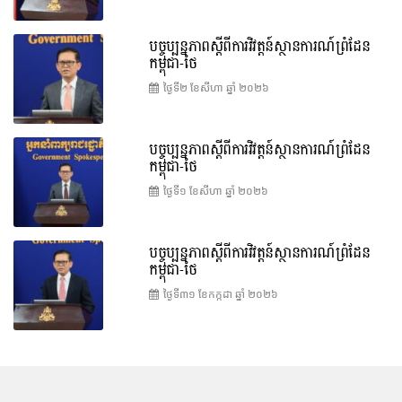
បច្ចុប្បន្នភាពស្ដីពីការវិវត្តន៍ស្ថានការណ៍ព្រំដែន
កម្ពុជា-ថៃ
ថ្ងៃទី២ ខែ​សីហា ឆ្នាំ ២០២៦
បច្ចុប្បន្នភាពស្ដីពីការវិវត្តន៍ស្ថានការណ៍ព្រំដែន
កម្ពុជា-ថៃ
ថ្ងៃទី១ ខែ​សីហា ឆ្នាំ ២០២៦
បច្ចុប្បន្នភាពស្ដីពីការវិវត្តន៍ស្ថានការណ៍ព្រំដែន
កម្ពុជា-ថៃ
ថ្ងៃទី៣១ ខែ​កក្កដា ឆ្នាំ ២០២៦