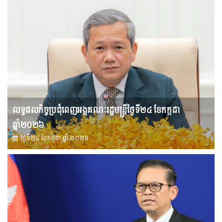
លទ្ធផលកិច្ចប្រជុំពេញអង្គគណៈរដ្ឋមន្រ្តីថ្ងៃទី២៤ ខែកក្កដា
ឆ្នាំ២០២៦
ថ្ងៃទី២៤ ខែ​កក្កដា ឆ្នាំ ២០២៦