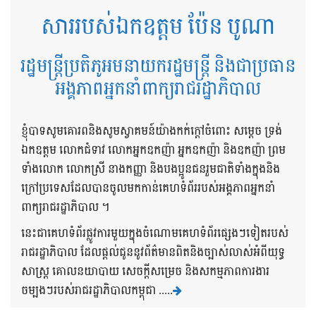
សាររបស់ឯកឧត្តម ប៉ែន បូណា
រដ្ឋមន្ត្រីប្រតិភូអមនាយករដ្ឋមន្ត្រី និងជាប្រធាន
អង្គភាពអ្នកនាំពាក្យរាជរដ្ឋាភិបាល
ខ្ញុំបាទសូមគោរពនិងសូមស្វាគមន៍យ៉ាងកក់ក្តៅចំពោះ សម្តេច ទ្រង់
ឯកឧត្តម លោកជំទាវ លោកអ្នកឧកញ៉ា អ្នកឧកញ៉ា និងឧកញ៉ា ព្រម
ទាំងលោក លោកស្រី នាងកញ្ញា និងបងប្អូនជនរួមជាតិទាំងក្នុងនិង
ក្រៅប្រទេសដែលបានចូលមកកាន់គេហទំព័ររបស់អង្គភាពអ្នកនាំ
ពាក្យរាជរដ្ឋាភិបាល ។
នេះជាគេហទំព័រផ្លូវការមួយក្នុងចំណោមគេហទំព័រផ្សេងៗទៀតរបស់
រាជរដ្ឋាភិបាល ដែលផ្តល់ជូននូវព័ត៌មានពិតនិងច្បាស់លាស់អំពីយុទ្ធ
សាស្រ្ត គោលនយាបាយ សេចក្តីសម្រេច និងសកម្មភាពការងារ
ចម្បងៗរបស់រាជរដ្ឋាភិបាលកម្ពុជា .....