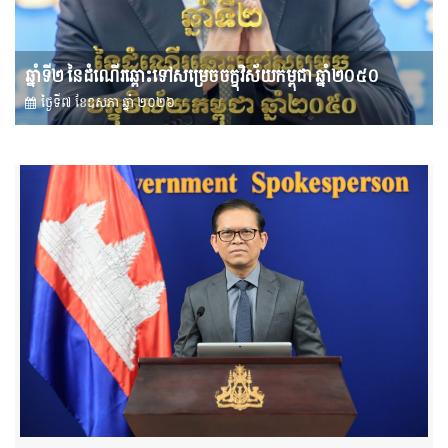
ឆ្នាំទី២ នៃដំណើរឆ្ពោះទៅសម្រេច​ចក្ខុវិស័យ​កម្ពុជា ឆ្នាំ២០៥០
ថ្ងៃទី៧ ខែ​ឧសភា ឆ្នាំ ២០២៦