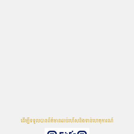
ដើម្បីទទួលបានព័ត៌មានឆាប់រហ័សនិងទាន់ហេតុការណ៍