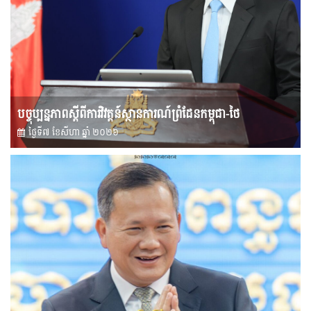
បច្ចុប្បន្នភាពស្ដីពីការវិវត្តន៍ស្ថានការណ៍ព្រំដែនកម្ពុជា-ថៃ
ថ្ងៃទី៧ ខែ​សីហា ឆ្នាំ ២០២៦