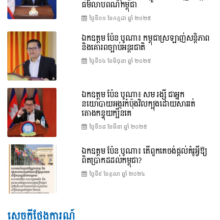
ធម៌លាបពណ៌កម្ពុជា
ថ្ងៃទី១១ ខែ​កក្កដា ឆ្នាំ ២០២៥
ឯកឧត្តម ប៉ែន បូណា៖ កម្ពុជាស្រឡាញ់សន្តិភាព
និងគោរពច្បាប់អន្តរជាតិ
ថ្ងៃទី១៤ ខែ​មិថុនា ឆ្នាំ ២០២៥
ឯកឧត្តម ប៉ែន បូណា៖ សម រង្ស៊ី ជាអ្នក
នយោបាយអង្ករកំប៉ុងវិលក្បុងដោយសាររត់
តោងកន្ទុយក្បិនគេ
ថ្ងៃទី១៨ ខែ​មីនា ឆ្នាំ ២០២៥
ឯកឧត្តម ប៉ែន បូណា៖ តើពួកគេចង់ផ្តល់គំរូអ្វីឱ្យ
ពិតប្រាកដដល់កម្ពុជា?
ថ្ងៃទី៩ ខែ​តុលា ឆ្នាំ ២០២៤
សេចក្តីថ្លែងការណ៍