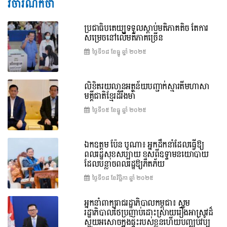
វិចារណកថា
ប្រជាធិបតេយ្យទទួលស្តាប់មតិភាគតិច តែការ
សម្រេចនៅលើមតិភាគច្រើន
ថ្ងៃទី១៨ ខែ​ធ្នូ ឆ្នាំ ២០២៥
លិខិតរយលានអត្ថន័យបញ្ជាក់ស្មារតីមហាសា
មគ្គីជាតិខ្មែរដ៏រឹងមាំ
ថ្ងៃទី១៥ ខែ​ធ្នូ ឆ្នាំ ២០២៥
ឯកឧត្តម ប៉ែន បូណា៖ អ្នកដឹកនាំដែលធ្វើឱ្យ
ពលរដ្ឋសុខសប្បាយ ខុសពីឧទ្ទាមនយោបាយ
ដែលបន្លាចពលរដ្ឋឱ្យភិតភ័យ
ថ្ងៃទី១៨ ខែ​វិច្ឆិកា ឆ្នាំ ២០២៥
អ្នកនាំពាក្យរាជរដ្ឋាភិបាលកម្ពុជា៖ សូម
រដ្ឋាភិបាលថៃប្រញាប់ដោះស្រាយរឿងអាស្រូវដ៏
ស្អុយអសោចក្នុងផ្ទះរបស់ខ្លួនហើយបញ្ឈប់វប្ប