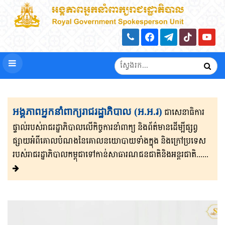
អង្គភាពអ្នកនាំពាក្យរាជរដ្ឋាភិបាល (អ.អ.រ)
ជាសេនា​ធិ​កា​រ​​
ផ្ទាល់​របស់រាជរដ្ឋាភិ​បា​ល​លើ​កិច្ចការ​នាំពាក្យ និងព័ត៌មាន​ដើម្បីផ្សព្វ​
ផ្សាយ​​អំពីគោលបំណងនៃគោល​នយោបាយទាំងក្នុង និងក្រៅ​ប្រទេ​​ស​
របស់រាជរដ្ឋា​ភិ​បា​ល​កម្ពុជាទៅកាន់សាធារណជនជាតិនិងអន្តរជាតិ......