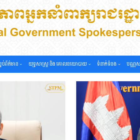
្ទប់ព័ត៌មាន
យុទ្ធសាស្រ្ត និង គោលនយោបាយ
ទំនាក់ទំនង
បណ្ណស