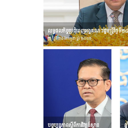
លទ្ធផលកិច្ចប្រជុំពេញអង្គគណៈរដ្ឋមន្រ្តីថ្ងៃទី២
ថ្ងៃទី២៤ ខែ​កក្កដា ឆ្នាំ ២០២៦
បច្ចុប្បន្នភាពស្ដីពីការវិវត្តន៍ស្ថាន
ឆ្