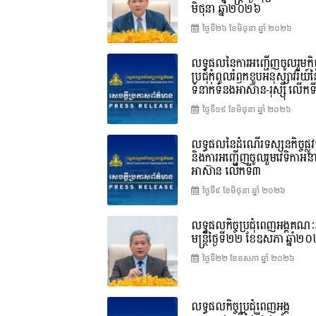
មិថុនា ឆ្នាំ២០២៦
ថ្ងៃទី២៦ ខែ​មិថុនា ឆ្នាំ ២០២៦
លទ្ធផលនៃការអញ្ជើញចូលរួមកិច្
ប្រជុំកំពូលរំឭកខួបអនុស្សាវរីយ៍
ទំនាក់ទំនងអាស៊ាន-រុស្ស៊ី លើក
ថ្ងៃទី១៩ ខែ​មិថុនា ឆ្នាំ ២០២៦
លទ្ធផលនៃដំណើរទស្សនកិច្ចផ្លូវ
និងការអញ្ជើញចូលរួមវេទិកាអន
អាស៊ាន លើកទី៣
ថ្ងៃទី៩ ខែ​មិថុនា ឆ្នាំ ២០២៦
លទ្ធផលកិច្ចប្រជុំពេញអង្គគណៈរ
មន្ត្រីថ្ងៃទី២២ ខែឧសភា ឆ្នាំ២
ថ្ងៃទី២២ ខែ​ឧសភា ឆ្នាំ ២០២៦
លទ្ធផលកិច្ចប្រជុំពេញអង្គ