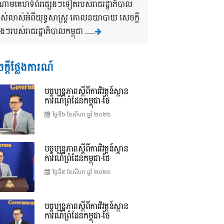
ងចំណោមគេហទំព័រផ្សេងៗទៀតរបស់រាជរដ្ឋាភិបាល
បាស់លាស់អំពីយុទ្ធសាស្រ្ត គោលនយាបាយ សេចក្តី
របស់រាជរដ្ឋាភិបាលកម្ពុជា .....
ក្តីថ្លែងការណ៍
បច្ចុប្បន្នភាពស្ដីពីការវិវត្តន៍ស្ថាន
ការណ៍ព្រំដែនកម្ពុជា-ថៃ
ថ្ងៃទី៦ ខែ​សីហា ឆ្នាំ ២០២៦
បច្ចុប្បន្នភាពស្ដីពីការវិវត្តន៍ស្ថាន
ការណ៍ព្រំដែនកម្ពុជា-ថៃ
ថ្ងៃទី៥ ខែ​សីហា ឆ្នាំ ២០២៦
បច្ចុប្បន្នភាពស្ដីពីការវិវត្តន៍ស្ថាន
ការណ៍ព្រំដែនកម្ពុជា-ថៃ