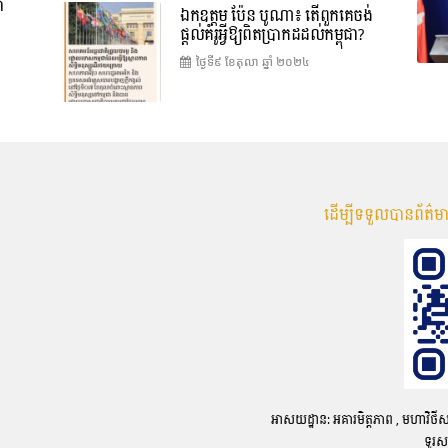
ា
ឯកឧត្តម ប៉ែន បូណា៖ តើពួកគេចង់
ផ្តល់គំរូអ្វីឱ្យពិតប្រាកដដល់កម្ពុជា?
ថ្ងៃទី៩ ខែ​តុលា ឆ្នាំ ២០២៤
ដើម្បីទទួលបានព័ត៌
អាសយដ្ឋាន: អគារមិត្តភាព , មហាវិថីសហព័
ទូរស