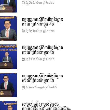
ថ្ងៃទី៤ ខែ​សីហា ឆ្នាំ ២០២៦
បច្ចុប្បន្នភាពស្ដីពីការវិវត្តន៍ស្ថាន
ការណ៍ព្រំដែនកម្ពុជា-ថៃ
ថ្ងៃទី២ ខែ​សីហា ឆ្នាំ ២០២៦
បច្ចុប្បន្នភាពស្ដីពីការវិវត្តន៍ស្ថាន
ការណ៍ព្រំដែនកម្ពុជា-ថៃ
ថ្ងៃទី១ ខែ​សីហា ឆ្នាំ ២០២៦
បច្ចុប្បន្នភាពស្ដីពីការវិវត្តន៍ស្ថាន
ការណ៍ព្រំដែនកម្ពុជា-ថៃ
ថ្ងៃទី៣១ ខែ​កក្កដា ឆ្នាំ ២០២៦
សម្តេចធិបតី៖ កម្មសិទ្ធិស្រប
ច្បាប់លើដីធ្លី គឺជា «មូលដ្ឋាននៃជីវិត»