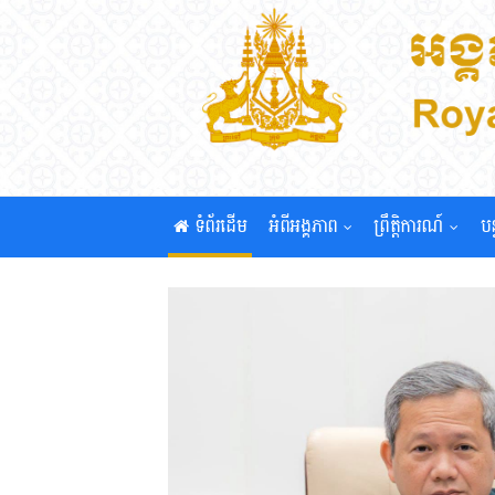
ទំព័រដើម
អំពីអង្គភាព
ព្រឹត្តិការណ៍
បន