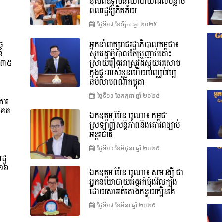
ខុសពីឧទ្ទាមនយោបាយដែលបន្លាច
ពលរដ្ឋឱ្យភិតភ័យ
ថ្ងៃទី១៨ ខែ​វិច្ឆិកា ឆ្នាំ ២០២៥
ច
អ្នកនាំពាក្យរាជរដ្ឋាភិបាលកម្ពុជា៖
នៃ
សូមរដ្ឋាភិបាលថៃប្រញាប់ដោះ
ទី៣៥
ស្រាយរឿងអាស្រូវដ៏ស្អុយអសោច
ក្នុងផ្ទះរបស់ខ្លួនហើយបញ្ឈប់វប្ប
ធម៌លាបពណ៌កម្ពុជា
ថ្ងៃទី១១ ខែ​កក្កដា ឆ្នាំ ២០២៥
ការ
ាគត
ឯកឧត្តម ប៉ែន បូណា៖ កម្ពុជា
ស្រឡាញ់សន្តិភាពនិងគោរពច្បាប់
អន្តរជាតិ
ថ្ងៃទី១៤ ខែ​មិថុនា ឆ្នាំ ២០២៥
ដ្ឋ
០២៦
ឯកឧត្តម ប៉ែន បូណា៖ សម រង្ស៊ី ជា
អ្នកនយោបាយអង្ករកំប៉ុងវិលក្បុង
ដោយសាររត់តោងកន្ទុយក្បិនគេ
ថ្ងៃទី១៨ ខែ​មីនា ឆ្នាំ ២០២៥