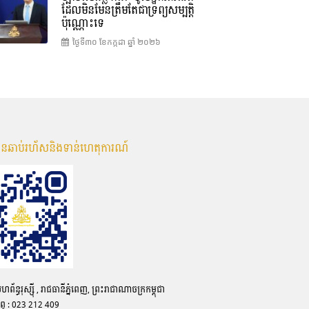
ដែលមិនមែនត្រឹមតែជាទ្រព្យសម្បត្តិ
ប៉ុណ្ណោះទេ
ថ្ងៃទី៣០ ខែ​កក្កដា ឆ្នាំ ២០២៦
មានឆាប់រហ័សនិងទាន់ហេតុការណ៍
ន្ធរុស្ស៊ី , រាជធានីភ្នំពេញ, ព្រះរាជាណាចក្រកម្ពុជា
ព្ទ : 023 212 409