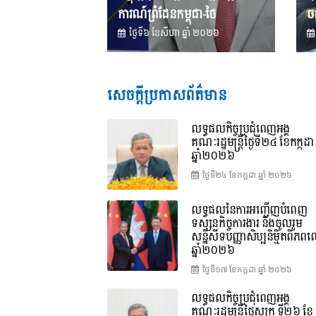
ការណ៍ព្រំដែនកម្ពុជា-ថៃ
ចក
ថ្ងៃទី៦ ខែ​សីហា ឆ្នាំ ២០២៦
សេចក្តីប្រកាសព័ត៌មាន
លទ្ធផលកិច្ចប្រជុំពេញអង្គ
គណៈរដ្ឋមន្រ្តីថ្ងៃទី២៤ ខែកក្កដា
ឆ្នាំ២០២៦
ថ្ងៃទី២៤ ខែ​កក្កដា ឆ្នាំ ២០២៦
លទ្ធផលនៃការអញ្ជើញបំពេញ
ទស្សនកិច្ចការងារ និងចូលរួម
សន្និសីទបញ្ញាសិប្បនិម្មិតពិភ
ឆ្នាំ២០២៦
ថ្ងៃទី១៧ ខែ​កក្កដា ឆ្នាំ ២០២៦
លទ្ធផលកិច្ចប្រជុំពេញអង្គ
គណៈរដ្ឋមន្រ្តីថ្ងៃសុក្រ ទី២៦ ខែ