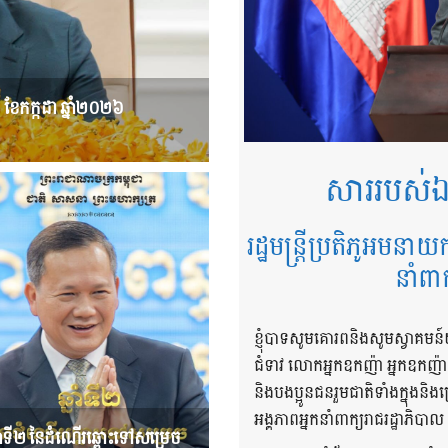
៤ ខែកក្កដា ឆ្នាំ២០២៦
សាររបស់ឯ
រដ្ឋមន្ត្រីប្រតិភូអមនាយ
នាំពា
ខ្ញុំបាទសូមគោរពនិងសូមស្វាគមន៍
ជំទាវ លោកអ្នកឧកញ៉ា អ្នកឧកញ៉
និងបងប្អូនជនរួមជាតិទាំងក្នុង
អង្គភាពអ្នកនាំពាក្យរាជរដ្ឋាភិបាល
នាំទី២ នៃដំណើរឆ្ពោះទៅសម្រេច​