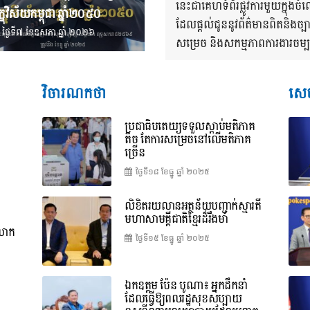
នេះជាគេហទំព័រផ្លូវការមួយក្នុ
្ខុវិស័យ​កម្ពុជា ឆ្នាំ២០៥០
ដែលផ្តល់ជូននូវព័ត៌មានពិតនិងច្
ថ្ងៃទី៧ ខែ​ឧសភា ឆ្នាំ ២០២៦
សម្រេច និងសកម្មភាពការងារចម្បងៗ
វិចារណកថា
សេច
ប្រជាធិបតេយ្យទទួលស្តាប់មតិភាគ
តិច តែការសម្រេចនៅលើមតិភាគ
ច្រើន
ថ្ងៃទី១៨ ខែ​ធ្នូ ឆ្នាំ ២០២៥
លិខិតរយលានអត្ថន័យបញ្ជាក់ស្មារតី
មហាសាមគ្គីជាតិខ្មែរដ៏រឹងមាំ
ពលោក
ថ្ងៃទី១៥ ខែ​ធ្នូ ឆ្នាំ ២០២៥
ឯកឧត្តម ប៉ែន បូណា៖ អ្នកដឹកនាំ
ដែលធ្វើឱ្យពលរដ្ឋសុខសប្បាយ