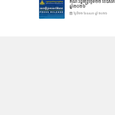
គណៈរដ្ឋមន្រ្តីថ្ងៃទី២២ ខែឧសភ
ឆ្នាំ២០២៦
ថ្ងៃទី២២ ខែ​ឧសភា ឆ្នាំ ២០២៦