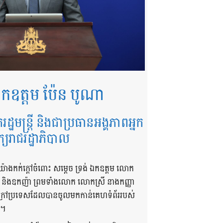
កឧត្តម ប៉ែន បូណា
ករដ្ឋមន្ត្រី និងជាប្រធានអង្គភាពអ្នក
ក្យរាជរដ្ឋាភិបាល
យ៉ាងកក់ក្តៅចំពោះ សម្តេច ទ្រង់ ឯកឧត្តម លោក
ា និងឧកញ៉ា ព្រមទាំងលោក លោកស្រី នាងកញ្ញា
និងក្រៅប្រទេសដែលបានចូលមកកាន់គេហទំព័ររបស់
 ។