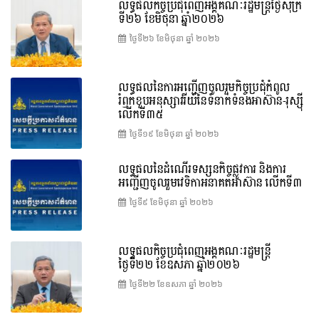
លទ្ធផលកិច្ចប្រជុំពេញអង្គគណៈរដ្ឋមន្រ្តីថ្ងៃសុក្រ
ទី២៦ ខែមិថុនា ឆ្នាំ២០២៦
ថ្ងៃទី២៦ ខែ​មិថុនា ឆ្នាំ ២០២៦
លទ្ធផលនៃការអញ្ជើញចូលរួមកិច្ចប្រជុំកំពូល
រំឭកខួបអនុស្សាវរីយ៍នៃទំនាក់ទំនងអាស៊ាន-រុស្ស៊ី
លើកទី៣៥
ថ្ងៃទី១៩ ខែ​មិថុនា ឆ្នាំ ២០២៦
លទ្ធផលនៃដំណើរទស្សនកិច្ចផ្លូវការ និងការ
អញ្ជើញចូលរួមវេទិកាអនាគតអាស៊ាន លើកទី៣
ថ្ងៃទី៩ ខែ​មិថុនា ឆ្នាំ ២០២៦
លទ្ធផលកិច្ចប្រជុំពេញអង្គគណៈរដ្ឋមន្ត្រី
ថ្ងៃទី២២ ខែឧសភា ឆ្នាំ២០២៦
ថ្ងៃទី២២ ខែ​ឧសភា ឆ្នាំ ២០២៦