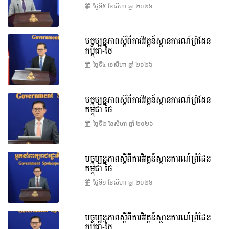
ថ្ងៃទី៥ ខែ​សីហា ឆ្នាំ ២០២៦
បច្ចុប្បន្នភាពស្ដីពីការវិវត្តន៍ស្ថានការណ៍ព្រំដែន
កម្ពុជា-ថៃ
ថ្ងៃទី៤ ខែ​សីហា ឆ្នាំ ២០២៦
បច្ចុប្បន្នភាពស្ដីពីការវិវត្តន៍ស្ថានការណ៍ព្រំដែន
កម្ពុជា-ថៃ
ថ្ងៃទី២ ខែ​សីហា ឆ្នាំ ២០២៦
បច្ចុប្បន្នភាពស្ដីពីការវិវត្តន៍ស្ថានការណ៍ព្រំដែន
កម្ពុជា-ថៃ
ថ្ងៃទី១ ខែ​សីហា ឆ្នាំ ២០២៦
បច្ចុប្បន្នភាពស្ដីពីការវិវត្តន៍ស្ថានការណ៍ព្រំដែន
កម្ពុជា-ថៃ