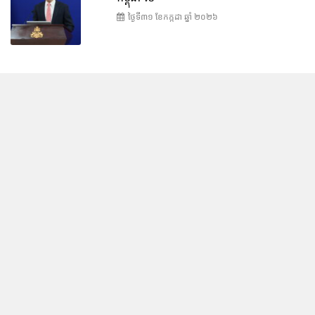
ថ្ងៃទី៣១ ខែ​កក្កដា ឆ្នាំ ២០២៦