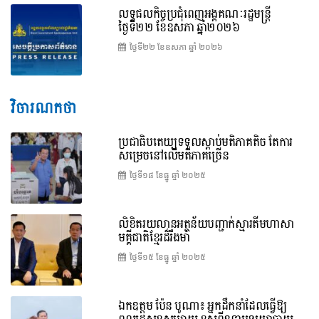
លទ្ធផលកិច្ចប្រជុំពេញអង្គគណៈរដ្ឋមន្រ្តី
ថ្ងៃទី២២ ខែឧសភា ឆ្នាំ២០២៦
ថ្ងៃទី២២ ខែ​ឧសភា ឆ្នាំ ២០២៦
វិចារណកថា
ប្រជាធិបតេយ្យទទួលស្តាប់មតិភាគតិច តែការ
សម្រេចនៅលើមតិភាគច្រើន
ថ្ងៃទី១៨ ខែ​ធ្នូ ឆ្នាំ ២០២៥
លិខិតរយលានអត្ថន័យបញ្ជាក់ស្មារតីមហាសា
មគ្គីជាតិខ្មែរដ៏រឹងមាំ
ថ្ងៃទី១៥ ខែ​ធ្នូ ឆ្នាំ ២០២៥
ឯកឧត្តម ប៉ែន បូណា៖ អ្នកដឹកនាំដែលធ្វើឱ្យ