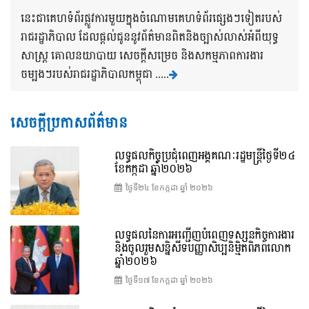
នេះជាគេហទំព័រផ្លូវការមួយក្នុងចំណោមគេហទំព័រផ្សេងៗទៀតរបស់
រាជរដ្ឋាភិបាល ដែលផ្តល់ជូននូវព័ត៌មានពិតនិងច្បាស់លាស់អំពីយុទ្ធ
សាស្រ្ត គោលនយាបាយ សេចក្តីសម្រេច និងសកម្មភាពការងារ
ចម្បងៗរបស់រាជរដ្ឋាភិបាលកម្ពុជា .....
សេចក្តីប្រកាសព័ត៌មាន
លទ្ធផលកិច្ចប្រជុំពេញអង្គគណៈរដ្ឋមន្រ្តីថ្ងៃទី២៤
ខែកក្កដា ឆ្នាំ២០២៦
ថ្ងៃទី២៤ ខែ​កក្កដា ឆ្នាំ ២០២៦
លទ្ធផលនៃការអញ្ជើញបំពេញទស្សនកិច្ចការងារ
និងចូលរួមសន្និសីទបញ្ញាសិប្បនិម្មិតពិភពលោក
ឆ្នាំ២០២៦
ថ្ងៃទី១៧ ខែ​កក្កដា ឆ្នាំ ២០២៦