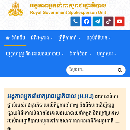
ទំព័រដើម
អំពីអង្គភាព
ព្រឹត្តិការណ៍
បន្ទប់ព័ត៌មាន
យុទ្ធសាស្រ្ត និង គោលនយោបាយ
ទំនាក់ទំនង
បណ្ណសារ
អង្គភាពអ្នកនាំពាក្យរាជរដ្ឋាភិបាល (អ.អ.រ)
ជាសេនា​ធិ​កា​រ​​
ផ្ទាល់​របស់រាជរដ្ឋាភិ​បា​ល​លើ​កិច្ចការ​នាំពាក្យ និងព័ត៌មាន​ដើម្បីផ្សព្វ​
ផ្សាយ​​អំពីគោលបំណងនៃគោល​នយោបាយទាំងក្នុង និងក្រៅ​ប្រទេ​​ស​
របស់រាជរដ្ឋា​ភិ​បា​ល​កម្ពុជាទៅកាន់សាធារណជនជាតិនិងអន្តរជាតិ......