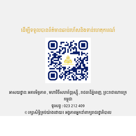
ដើម្បីទទួលបានព័ត៌មានឆាប់រហ័សនិងទាន់ហេតុការណ៍
អាសយដ្ឋាន: អគារមិត្តភាព , មហាវិថីសហព័ន្ធរុស្ស៊ី , រាជធានីភ្នំពេញ, ព្រះរាជាណាចក្រ
កម្ពុជា
ទូរសព្ទ : 023 212 409
© រក្សាសិទ្ធិគ្រប់យ៉ាងដោយ៖ អង្គភាពអ្នកនាំពាក្យរាជរដ្ឋាភិបាល