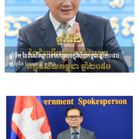
ឆ្នាំទី២ នៃដំណើរឆ្ពោះទៅសម្រេច​ចក្ខុវិស័យ​កម្ពុជា ឆ្នាំ២០៥០
ថ្ងៃទី៧ ខែ​ឧសភា ឆ្នាំ ២០២៦