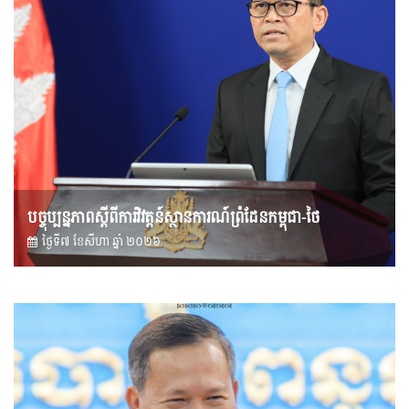
បច្ចុប្បន្នភាពស្ដីពីការវិវត្តន៍ស្ថានការណ៍ព្រំដែនកម្ពុជា-ថៃ
ថ្ងៃទី៧ ខែ​សីហា ឆ្នាំ ២០២៦