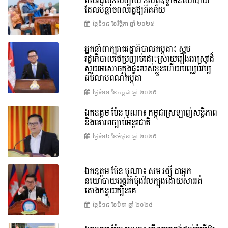
ពលរដ្ឋសុខសប្បាយ ខុសពីឧទ្ទាមនយោបាយ
ដែលបន្លាចពលរដ្ឋឱ្យភិតភ័យ
ថ្ងៃទី១៨ ខែ​វិច្ឆិកា ឆ្នាំ ២០២៥
អ្នកនាំពាក្យរាជរដ្ឋាភិបាលកម្ពុជា៖ សូម
រដ្ឋាភិបាលថៃប្រញាប់ដោះស្រាយរឿងអាស្រូវដ៏
ស្អុយអសោចក្នុងផ្ទះរបស់ខ្លួនហើយបញ្ឈប់វប្ប
ធម៌លាបពណ៌កម្ពុជា
ថ្ងៃទី១១ ខែ​កក្កដា ឆ្នាំ ២០២៥
ឯកឧត្តម ប៉ែន បូណា៖ កម្ពុជាស្រឡាញ់សន្តិភាព
និងគោរពច្បាប់អន្តរជាតិ
ថ្ងៃទី១៤ ខែ​មិថុនា ឆ្នាំ ២០២៥
ឯកឧត្តម ប៉ែន បូណា៖ សម រង្ស៊ី ជាអ្នក
នយោបាយអង្ករកំប៉ុងវិលក្បុងដោយសាររត់
តោងកន្ទុយក្បិនគេ
ថ្ងៃទី១៨ ខែ​មីនា ឆ្នាំ ២០២៥