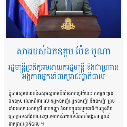
សាររបស់ឯកឧត្តម ប៉ែន បូណា
រដ្ឋមន្ត្រីប្រតិភូអមនាយករដ្ឋមន្ត្រី និងជាប្រធាន
អង្គភាពអ្នកនាំពាក្យរាជរដ្ឋាភិបាល
ខ្ញុំបាទសូមគោរពនិងសូមស្វាគមន៍យ៉ាងកក់ក្តៅចំពោះ សម្តេច ទ្រង់
ឯកឧត្តម លោកជំទាវ លោកអ្នកឧកញ៉ា អ្នកឧកញ៉ា និងឧកញ៉ា ព្រម
ទាំងលោក លោកស្រី នាងកញ្ញា និងបងប្អូនជនរួមជាតិទាំងក្នុងនិង
ក្រៅប្រទេសដែលបានចូលមកកាន់គេហទំព័ររបស់អង្គភាពអ្នកនាំ
ពាក្យរាជរដ្ឋាភិបាល ។