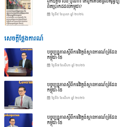
ឯកឧត្តម ប៉ែន បូណា៖ តើពួកគេចង់ផ្តល់គំរូអ្វីឱ្យ
ពិតប្រាកដដល់កម្ពុជា?
ថ្ងៃទី៩ ខែ​តុលា ឆ្នាំ ២០២៤
សេចក្តីថ្លែងការណ៍
បច្ចុប្បន្នភាពស្ដីពីការវិវត្តន៍ស្ថានការណ៍ព្រំដែន
កម្ពុជា-ថៃ
ថ្ងៃទី៧ ខែ​សីហា ឆ្នាំ ២០២៦
បច្ចុប្បន្នភាពស្ដីពីការវិវត្តន៍ស្ថានការណ៍ព្រំដែន
កម្ពុជា-ថៃ
ថ្ងៃទី៦ ខែ​សីហា ឆ្នាំ ២០២៦
បច្ចុប្បន្នភាពស្ដីពីការវិវត្តន៍ស្ថានការណ៍ព្រំដែន
កម្ពុជា-ថៃ