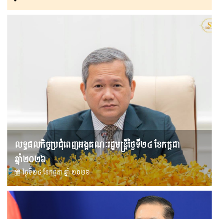
លទ្ធផលកិច្ចប្រជុំពេញអង្គគណៈរដ្ឋមន្រ្តីថ្ងៃទី២៤ ខែកក្កដា
ឆ្នាំ២០២៦
ថ្ងៃទី២៤ ខែ​កក្កដា ឆ្នាំ ២០២៦