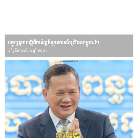
បច្ចុប្បន្នភាពស្ដីពីការវិវត្តន៍ស្ថានការណ៍ព្រំដែនកម្ពុជា-ថៃ
ថ្ងៃទី៧ ខែ​សីហា ឆ្នាំ ២០២៦