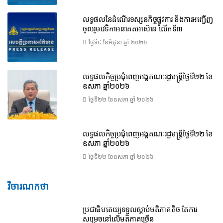
លទ្ធផលនៃដំណើរទស្សនកិច្ចផ្លូវការ និងការអញ្ជើញ
ចូលរួមវេទិកាអនាគតអាស៊ាន លើកទី៣
ថ្ងៃទី៩ ខែ​មិថុនា ឆ្នាំ ២០២៦
លទ្ធផលកិច្ចប្រជុំពេញអង្គគណៈរដ្ឋមន្ត្រីថ្ងៃទី២២ ខែ
ឧសភា ឆ្នាំ២០២៦
ថ្ងៃទី២២ ខែ​ឧសភា ឆ្នាំ ២០២៦
លទ្ធផលកិច្ចប្រជុំពេញអង្គគណៈរដ្ឋមន្រ្តីថ្ងៃទី២២ ខែ
ឧសភា ឆ្នាំ២០២៦
ថ្ងៃទី២២ ខែ​ឧសភា ឆ្នាំ ២០២៦
វិចារណកថា
ប្រជាធិបតេយ្យទទួលស្តាប់មតិភាគតិច តែការ
សម្រេចនៅលើមតិភាគច្រើន