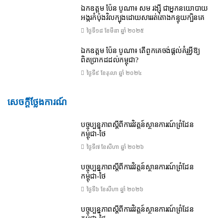
ឯកឧត្តម ប៉ែន បូណា៖ សម រង្ស៊ី ជាអ្នកនយោបាយ
អង្ករកំប៉ុងវិលក្បុងដោយសាររត់តោងកន្ទុយក្បិនគេ
ថ្ងៃទី១៨ ខែ​មីនា ឆ្នាំ ២០២៥
ឯកឧត្តម ប៉ែន បូណា៖ តើពួកគេចង់ផ្តល់គំរូអ្វីឱ្យ
ពិតប្រាកដដល់កម្ពុជា?
ថ្ងៃទី៩ ខែ​តុលា ឆ្នាំ ២០២៤
សេចក្តីថ្លែងការណ៍
បច្ចុប្បន្នភាពស្ដីពីការវិវត្តន៍ស្ថានការណ៍ព្រំដែន
កម្ពុជា-ថៃ
ថ្ងៃទី៧ ខែ​សីហា ឆ្នាំ ២០២៦
បច្ចុប្បន្នភាពស្ដីពីការវិវត្តន៍ស្ថានការណ៍ព្រំដែន
កម្ពុជា-ថៃ
ថ្ងៃទី៦ ខែ​សីហា ឆ្នាំ ២០២៦
បច្ចុប្បន្នភាពស្ដីពីការវិវត្តន៍ស្ថានការណ៍ព្រំដែន