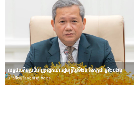
លទ្ធផលកិច្ចប្រជុំពេញអង្គគណៈរដ្ឋមន្រ្តីថ្ងៃទី២៤ ខែកក្កដា ឆ្នាំ២០២៦
ថ្ងៃទី២៤ ខែ​កក្កដា ឆ្នាំ ២០២៦