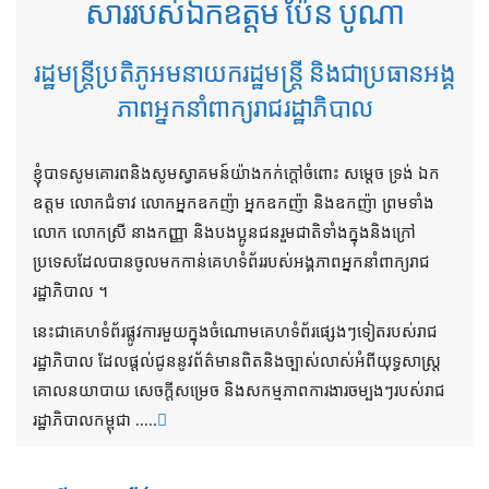
សាររបស់ឯកឧត្តម ប៉ែន បូណា
រដ្ឋមន្ត្រីប្រតិភូអមនាយករដ្ឋមន្ត្រី និងជាប្រធានអង្គ
ភាពអ្នកនាំពាក្យរាជរដ្ឋាភិបាល
ខ្ញុំបាទសូមគោរពនិងសូមស្វាគមន៍យ៉ាងកក់ក្តៅចំពោះ សម្តេច ទ្រង់ ឯក
ឧត្តម លោកជំទាវ លោកអ្នកឧកញ៉ា អ្នកឧកញ៉ា និងឧកញ៉ា ព្រមទាំង
លោក លោកស្រី នាងកញ្ញា និងបងប្អូនជនរួមជាតិទាំងក្នុងនិងក្រៅ
ប្រទេសដែលបានចូលមកកាន់គេហទំព័ររបស់អង្គភាពអ្នកនាំពាក្យរាជ
រដ្ឋាភិបាល ។
នេះជាគេហទំព័រផ្លូវការមួយក្នុងចំណោមគេហទំព័រផ្សេងៗទៀតរបស់រាជ
រដ្ឋាភិបាល ដែលផ្តល់ជូននូវព័ត៌មានពិតនិងច្បាស់លាស់អំពីយុទ្ធសាស្រ្ត
គោលនយាបាយ សេចក្តីសម្រេច និងសកម្មភាពការងារចម្បងៗរបស់រាជ
រដ្ឋាភិបាលកម្ពុជា .....