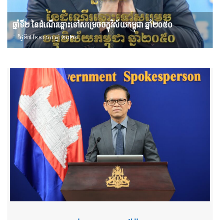
ឆ្នាំទី២ នៃដំណើរឆ្ពោះទៅសម្រេច​ចក្ខុវិស័យ​កម្ពុជា ឆ្នាំ២០៥០
ថ្ងៃទី៧ ខែ​ឧសភា ឆ្នាំ ២០២៦