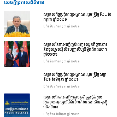
សេចក្តីប្រកាសព័ត៌មាន
លទ្ធផលកិច្ចប្រជុំពេញអង្គគណៈរដ្ឋមន្រ្តីថ្ងៃទី២៤ ខែ
កក្កដា ឆ្នាំ២០២៦
ថ្ងៃទី២៤ ខែ​កក្កដា ឆ្នាំ ២០២៦
លទ្ធផលនៃការអញ្ជើញបំពេញទស្សនកិច្ចការងារ
និងចូលរួមសន្និសីទបញ្ញាសិប្បនិម្មិតពិភពលោក
ឆ្នាំ២០២៦
ថ្ងៃទី១៧ ខែ​កក្កដា ឆ្នាំ ២០២៦
លទ្ធផលកិច្ចប្រជុំពេញអង្គគណៈរដ្ឋមន្រ្តីថ្ងៃសុក្រ
ទី២៦ ខែមិថុនា ឆ្នាំ២០២៦
ថ្ងៃទី២៦ ខែ​មិថុនា ឆ្នាំ ២០២៦
លទ្ធផលនៃការអញ្ជើញចូលរួមកិច្ចប្រជុំកំពូល
រំឭកខួបអនុស្សាវរីយ៍នៃទំនាក់ទំនងអាស៊ាន-រុស្ស៊ី
លើកទី៣៥
ថ្ងៃទី១៩ ខែ​មិថុនា ឆ្នាំ ២០២៦