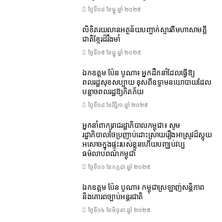
ថ្ងៃទី១៨ ខែ​ធ្នូ ឆ្នាំ ២០២៥
លិខិតរយលានអត្ថន័យបញ្ជាក់ស្មារតីមហាសាមគ្គី
ជាតិខ្មែរដ៏រឹងមាំ
ថ្ងៃទី១៥ ខែ​ធ្នូ ឆ្នាំ ២០២៥
ឯកឧត្តម ប៉ែន បូណា៖ អ្នកដឹកនាំដែលធ្វើឱ្យ
ពលរដ្ឋសុខសប្បាយ ខុសពីឧទ្ទាមនយោបាយដែល
បន្លាចពលរដ្ឋឱ្យភិតភ័យ
ថ្ងៃទី១៨ ខែ​វិច្ឆិកា ឆ្នាំ ២០២៥
អ្នកនាំពាក្យរាជរដ្ឋាភិបាលកម្ពុជា៖ សូម
រដ្ឋាភិបាលថៃប្រញាប់ដោះស្រាយរឿងអាស្រូវដ៏ស្អុយ
អសោចក្នុងផ្ទះរបស់ខ្លួនហើយបញ្ឈប់វប្ប
ធម៌លាបពណ៌កម្ពុជា
ថ្ងៃទី១១ ខែ​កក្កដា ឆ្នាំ ២០២៥
ឯកឧត្តម ប៉ែន បូណា៖ កម្ពុជាស្រឡាញ់សន្តិភាព
និងគោរពច្បាប់អន្តរជាតិ
ថ្ងៃទី១៤ ខែ​មិថុនា ឆ្នាំ ២០២៥