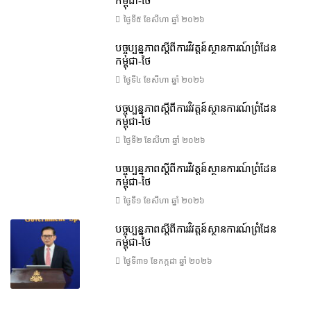
កម្ពុជា-ថៃ
ថ្ងៃទី៥ ខែ​សីហា ឆ្នាំ ២០២៦
បច្ចុប្បន្នភាពស្ដីពីការវិវត្តន៍ស្ថានការណ៍ព្រំដែន
កម្ពុជា-ថៃ
ថ្ងៃទី៤ ខែ​សីហា ឆ្នាំ ២០២៦
បច្ចុប្បន្នភាពស្ដីពីការវិវត្តន៍ស្ថានការណ៍ព្រំដែន
កម្ពុជា-ថៃ
ថ្ងៃទី២ ខែ​សីហា ឆ្នាំ ២០២៦
បច្ចុប្បន្នភាពស្ដីពីការវិវត្តន៍ស្ថានការណ៍ព្រំដែន
កម្ពុជា-ថៃ
ថ្ងៃទី១ ខែ​សីហា ឆ្នាំ ២០២៦
បច្ចុប្បន្នភាពស្ដីពីការវិវត្តន៍ស្ថានការណ៍ព្រំដែន
កម្ពុជា-ថៃ
ថ្ងៃទី៣១ ខែ​កក្កដា ឆ្នាំ ២០២៦