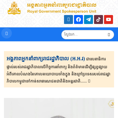
អង្គភាពអ្នកនាំពាក្យរាជរដ្ឋាភិបាល (អ.អ.រ)
ជាសេនា​ធិ​កា​រ​​
ផ្ទាល់​របស់រាជរដ្ឋាភិ​បា​ល​លើ​កិច្ចការ​នាំពាក្យ និងព័ត៌មាន​ដើម្បីផ្សព្វ​ផ្សាយ​​
អំពីគោលបំណងនៃគោល​នយោបាយទាំងក្នុង និងក្រៅ​ប្រទេ​​ស​របស់រាជរដ្ឋា​
ភិ​បា​ល​កម្ពុជាទៅកាន់សាធារណជនជាតិនិងអន្តរជាតិ......