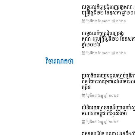
លទ្ធផលកិច្ចប្រជុំពេញអង្គគណៈរ
មន្ត្រីថ្ងៃទី២២ ខែឧសភា ឆ្នាំ២
ថ្ងៃទី២២ ខែ​ឧសភា ឆ្នាំ ២០២៦
លទ្ធផលកិច្ចប្រជុំពេញអង្គ
គណៈរដ្ឋមន្រ្តីថ្ងៃទី២២ ខែឧសភ
ឆ្នាំ២០២៦
ថ្ងៃទី២២ ខែ​ឧសភា ឆ្នាំ ២០២៦
វិចារណកថា
ប្រជាធិបតេយ្យទទួលស្តាប់មតិភ
តិច តែការសម្រេចនៅលើមតិភា
ច្រើន
ថ្ងៃទី១៨ ខែ​ធ្នូ ឆ្នាំ ២០២៥
លិខិតរយលានអត្ថន័យបញ្ជាក់ស្ម
មហាសាមគ្គីជាតិខ្មែរដ៏រឹងមាំ
ថ្ងៃទី១៥ ខែ​ធ្នូ ឆ្នាំ ២០២៥
ឯកឧត្តម ប៉ែន បូណា៖ អ្នកដឹកនា