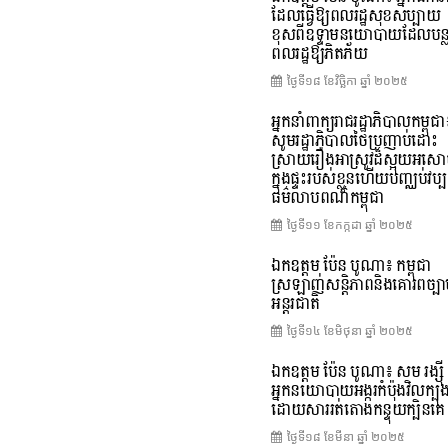
ដែលធ្វើឱ្យពលរដ្ឋសុខសប្បាយ
ខុសពីឧទ្ទាមនយោបាយដែលបន្
ពលរដ្ឋឱ្យភិតភ័យ
ថ្ងៃទី១៨ ខែ​វិច្ឆិកា ឆ្នាំ ២០២៥
អ្នកនាំពាក្យរាជរដ្ឋាភិបាលកម្ពុជា
សូមរដ្ឋាភិបាលថៃប្រញាប់ដោះ
ស្រាយរឿងអាស្រូវដ៏ស្អុយអស
ក្នុងផ្ទះរបស់ខ្លួនហើយបញ្ឈប់វប្ប
ធម៌លាបពណ៌កម្ពុជា
ថ្ងៃទី១១ ខែ​កក្កដា ឆ្នាំ ២០២៥
ឯកឧត្តម ប៉ែន បូណា៖ កម្ពុជា
ស្រឡាញ់សន្តិភាពនិងគោរពច្បា
អន្តរជាតិ
ថ្ងៃទី១៤ ខែ​មិថុនា ឆ្នាំ ២០២៥
ឯកឧត្តម ប៉ែន បូណា៖ សម រង្ស៊ី
អ្នកនយោបាយអង្ករកំប៉ុងវិលក្បុ
ដោយសាររត់តោងកន្ទុយក្បិនគេ
ថ្ងៃទី១៨ ខែ​មីនា ឆ្នាំ ២០២៥