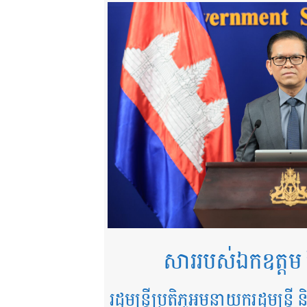
សាររបស់ឯកឧត្តម 
រដ្ឋមន្ត្រីប្រតិភូអមនាយករដ្ឋមន្ត្រ