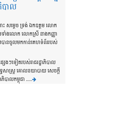
ាភិបាល
ពោះ សម្តេច ទ្រង់ ឯកឧត្តម លោក
្រមទាំងលោក លោកស្រី នាងកញ្ញា
ដែលបានចូលមកកាន់គេហទំព័ររបស់
រផ្សេងៗទៀតរបស់រាជរដ្ឋាភិបាល
ុទ្ធសាស្រ្ត គោលនយាបាយ សេចក្តី
ិបាលកម្ពុជា .....