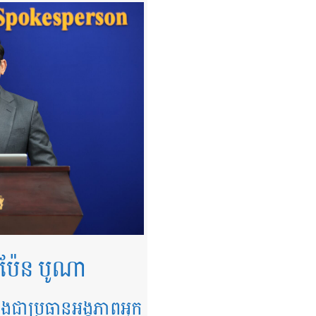
ប៉ែន បូណា
ី និងជាប្រធានអង្គភាពអ្នក