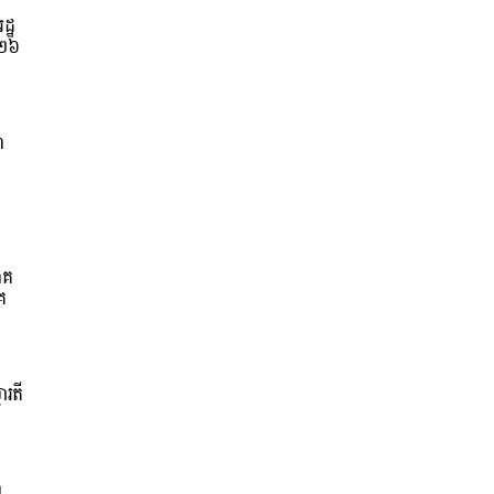
ដ្ឋ
០២៦
ា
ាគ
គ
ារតី
ំ