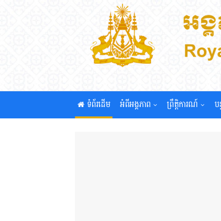
ទំព័រដើម
អំពីអង្គភាព
ព្រឹត្តិការណ៍
បន