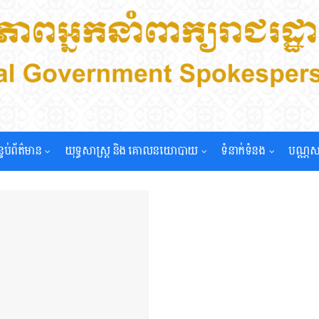
្ទប់ព័ត៌មាន
យុទ្ធសាស្រ្ត និង គោលនយោបាយ
ទំនាក់ទំនង
បណ្ណស