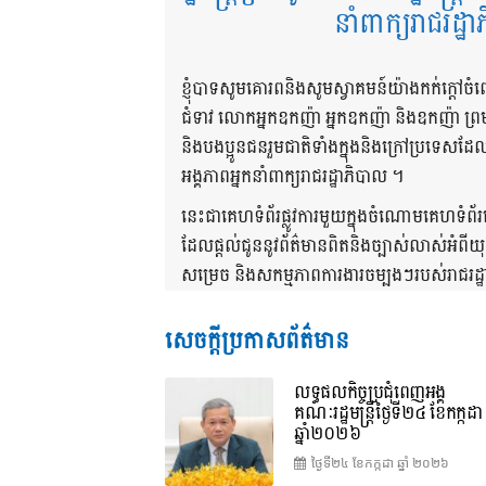
នាំពាក្យរាជរដ្ឋ
ខ្ញុំបាទសូមគោរពនិងសូមស្វាគមន៍យ៉ាងកក់ក្តៅចំ
ជំទាវ លោកអ្នកឧកញ៉ា អ្នកឧកញ៉ា និងឧកញ៉ា ព
និងបងប្អូនជនរួមជាតិទាំងក្នុងនិងក្រៅប្រទេស
អង្គភាពអ្នកនាំពាក្យរាជរដ្ឋាភិបាល ។
នេះជាគេហទំព័រផ្លូវការមួយក្នុងចំណោមគេហទំព័
ដែលផ្តល់ជូននូវព័ត៌មានពិតនិងច្បាស់លាស់អំពីយ
សម្រេច និងសកម្មភាពការងារចម្បងៗរបស់រាជរដ្ឋាភ
សេចក្តីប្រកាសព័ត៌មាន
លទ្ធផលកិច្ចប្រជុំពេញអង្គ
គណៈរដ្ឋមន្រ្តីថ្ងៃទី២៤ ខែកក្កដា
ឆ្នាំ២០២៦
ថ្ងៃទី២៤ ខែ​កក្កដា ឆ្នាំ ២០២៦