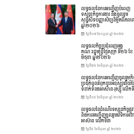
លទ្ធផលនៃការអញ្ជើញបំពេញ
ទស្សនកិច្ចការងារ និងចូលរួម
សន្និសីទបញ្ញាសិប្បនិម្មិតពិភ
ឆ្នាំ២០២៦
ថ្ងៃទី១៧ ខែ​កក្កដា ឆ្នាំ ២០២៦
លទ្ធផលកិច្ចប្រជុំពេញអង្គ
គណៈរដ្ឋមន្រ្តីថ្ងៃសុក្រ ទី២៦ ខែ
មិថុនា ឆ្នាំ២០២៦
ថ្ងៃទី២៦ ខែ​មិថុនា ឆ្នាំ ២០២៦
លទ្ធផលនៃការអញ្ជើញចូលរួមកិច្
ប្រជុំកំពូលរំឭកខួបអនុស្សាវរីយ៍
ទំនាក់ទំនងអាស៊ាន-រុស្ស៊ី លើក
ថ្ងៃទី១៩ ខែ​មិថុនា ឆ្នាំ ២០២៦
លទ្ធផលនៃដំណើរទស្សនកិច្ចផ្លូវ
និងការអញ្ជើញចូលរួមវេទិកាអន
អាស៊ាន លើកទី៣
ថ្ងៃទី៩ ខែ​មិថុនា ឆ្នាំ ២០២៦