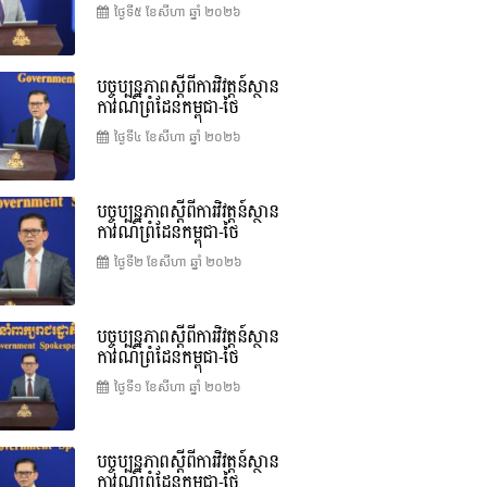
ថ្ងៃទី៥ ខែ​សីហា ឆ្នាំ ២០២៦
បច្ចុប្បន្នភាពស្ដីពីការវិវត្តន៍ស្ថាន
ការណ៍ព្រំដែនកម្ពុជា-ថៃ
ថ្ងៃទី៤ ខែ​សីហា ឆ្នាំ ២០២៦
បច្ចុប្បន្នភាពស្ដីពីការវិវត្តន៍ស្ថាន
ការណ៍ព្រំដែនកម្ពុជា-ថៃ
ថ្ងៃទី២ ខែ​សីហា ឆ្នាំ ២០២៦
បច្ចុប្បន្នភាពស្ដីពីការវិវត្តន៍ស្ថាន
ការណ៍ព្រំដែនកម្ពុជា-ថៃ
ថ្ងៃទី១ ខែ​សីហា ឆ្នាំ ២០២៦
បច្ចុប្បន្នភាពស្ដីពីការវិវត្តន៍ស្ថាន
ការណ៍ព្រំដែនកម្ពុជា-ថៃ