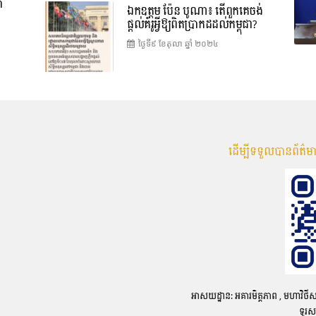
ា
ឯកឧត្តម ប៉ែន បូណា៖ តើពួកគេចង់
ផ្តល់គំរូអ្វីឱ្យពិតប្រាកដដល់កម្ពុជា?
ថ្ងៃទី៩ ខែ​តុលា ឆ្នាំ ២០២៤
ដើម្បីទទួលបានព័ត៌
អាសយដ្ឋាន: អគារមិត្តភាព , មហាវិថីសហព័
ទូរស