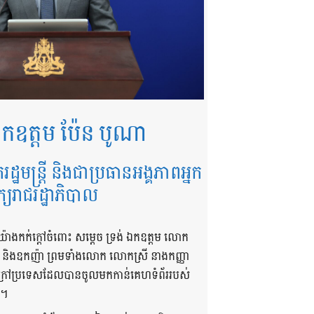
កឧត្តម ប៉ែន បូណា
ករដ្ឋមន្ត្រី និងជាប្រធានអង្គភាពអ្នក
ក្យរាជរដ្ឋាភិបាល
យ៉ាងកក់ក្តៅចំពោះ សម្តេច ទ្រង់ ឯកឧត្តម លោក
ា និងឧកញ៉ា ព្រមទាំងលោក លោកស្រី នាងកញ្ញា
និងក្រៅប្រទេសដែលបានចូលមកកាន់គេហទំព័ររបស់
 ។