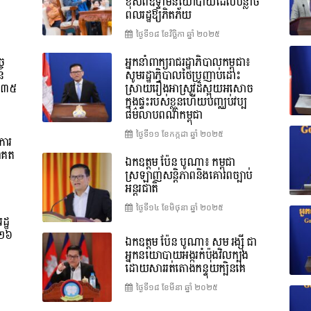
ខុសពីឧទ្ទាមនយោបាយដែលបន្លាច
ពលរដ្ឋឱ្យភិតភ័យ
ថ្ងៃទី១៨ ខែ​វិច្ឆិកា ឆ្នាំ ២០២៥
ច
អ្នកនាំពាក្យរាជរដ្ឋាភិបាលកម្ពុជា៖
នៃ
សូមរដ្ឋាភិបាលថៃប្រញាប់ដោះ
ទី៣៥
ស្រាយរឿងអាស្រូវដ៏ស្អុយអសោច
ក្នុងផ្ទះរបស់ខ្លួនហើយបញ្ឈប់វប្ប
ធម៌លាបពណ៌កម្ពុជា
ថ្ងៃទី១១ ខែ​កក្កដា ឆ្នាំ ២០២៥
ការ
ាគត
ឯកឧត្តម ប៉ែន បូណា៖ កម្ពុជា
ស្រឡាញ់សន្តិភាពនិងគោរពច្បាប់
អន្តរជាតិ
ថ្ងៃទី១៤ ខែ​មិថុនា ឆ្នាំ ២០២៥
ដ្ឋ
០២៦
ឯកឧត្តម ប៉ែន បូណា៖ សម រង្ស៊ី ជា
អ្នកនយោបាយអង្ករកំប៉ុងវិលក្បុង
ដោយសាររត់តោងកន្ទុយក្បិនគេ
ថ្ងៃទី១៨ ខែ​មីនា ឆ្នាំ ២០២៥