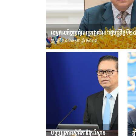
លទ្ធផលកិច្ចប្រជុំពេញអង្គគណៈរដ្ឋមន្រ្តីថ្ងៃទី២
ថ្ងៃទី២៤ ខែ​កក្កដា ឆ្នាំ ២០២៦
បច្ចុប្បន្នភាពស្ដីពីការវិវត្តន៍ស្ថាន
ឆ្