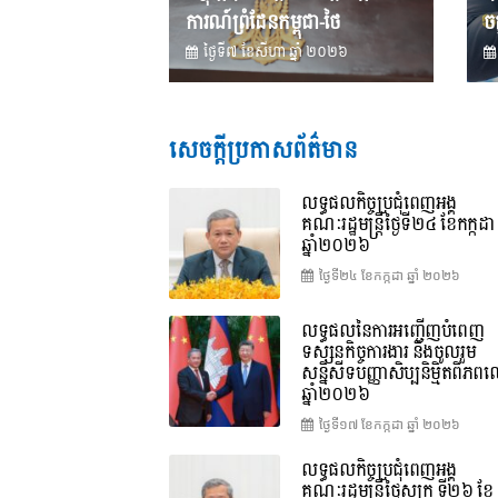
ការណ៍ព្រំដែនកម្ពុជា-ថៃ
ចក
ថ្ងៃទី៧ ខែ​សីហា ឆ្នាំ ២០២៦
សេចក្តីប្រកាសព័ត៌មាន
លទ្ធផលកិច្ចប្រជុំពេញអង្គ
គណៈរដ្ឋមន្រ្តីថ្ងៃទី២៤ ខែកក្កដា
ឆ្នាំ២០២៦
ថ្ងៃទី២៤ ខែ​កក្កដា ឆ្នាំ ២០២៦
លទ្ធផលនៃការអញ្ជើញបំពេញ
ទស្សនកិច្ចការងារ និងចូលរួម
សន្និសីទបញ្ញាសិប្បនិម្មិតពិភ
ឆ្នាំ២០២៦
ថ្ងៃទី១៧ ខែ​កក្កដា ឆ្នាំ ២០២៦
លទ្ធផលកិច្ចប្រជុំពេញអង្គ
គណៈរដ្ឋមន្រ្តីថ្ងៃសុក្រ ទី២៦ ខែ