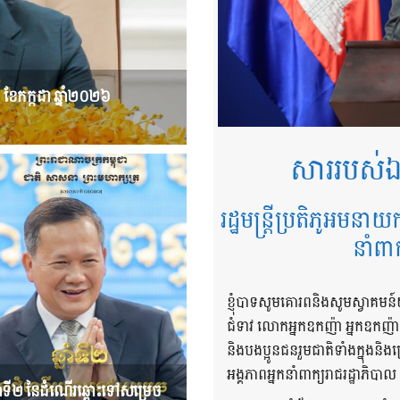
៤ ខែកក្កដា ឆ្នាំ២០២៦
សាររបស់ឯ
រដ្ឋមន្ត្រីប្រតិភូអមនាយ
នាំពា
ខ្ញុំបាទសូមគោរពនិងសូមស្វាគមន៍
ជំទាវ លោកអ្នកឧកញ៉ា អ្នកឧកញ៉
និងបងប្អូនជនរួមជាតិទាំងក្នុង
អង្គភាពអ្នកនាំពាក្យរាជរដ្ឋាភិបាល
នាំទី២ នៃដំណើរឆ្ពោះទៅសម្រេច​