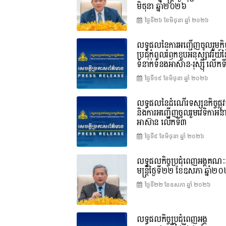
មិថុនា ឆ្នាំ២០២៦
ថ្ងៃទី២៦ ខែ​មិថុនា ឆ្នាំ ២០២៦
លទ្ធផលនៃការអញ្ជើញចូលរួមកិច្
ប្រជុំកំពូលរំឭកខួបអនុស្សាវរីយ៍
ទំនាក់ទំនងអាស៊ាន-រុស្ស៊ី លើក
ថ្ងៃទី១៩ ខែ​មិថុនា ឆ្នាំ ២០២៦
លទ្ធផលនៃដំណើរទស្សនកិច្ចផ្លូវ
និងការអញ្ជើញចូលរួមវេទិកាអន
អាស៊ាន លើកទី៣
ថ្ងៃទី៩ ខែ​មិថុនា ឆ្នាំ ២០២៦
លទ្ធផលកិច្ចប្រជុំពេញអង្គគណៈរ
មន្ត្រីថ្ងៃទី២២ ខែឧសភា ឆ្នាំ២
ថ្ងៃទី២២ ខែ​ឧសភា ឆ្នាំ ២០២៦
លទ្ធផលកិច្ចប្រជុំពេញអង្គ