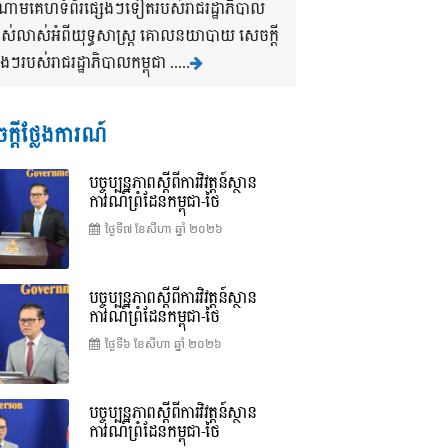
ងចំណោមគេហទំព័រផ្សេងៗទៀតរបស់រាជរដ្ឋាភិបាល
បាស់លាស់អំពីយុទ្ធសាស្រ្ត គោលនយាបាយ សេចក្តី
របស់រាជរដ្ឋាភិបាលកម្ពុជា .....
ក្តីថ្លែងការណ៍
បច្ចុប្បន្នភាពស្ដីពីការវិវត្តន៍ស្ថាន
ការណ៍ព្រំដែនកម្ពុជា-ថៃ
ថ្ងៃទី៧ ខែ​សីហា ឆ្នាំ ២០២៦
បច្ចុប្បន្នភាពស្ដីពីការវិវត្តន៍ស្ថាន
ការណ៍ព្រំដែនកម្ពុជា-ថៃ
ថ្ងៃទី៦ ខែ​សីហា ឆ្នាំ ២០២៦
បច្ចុប្បន្នភាពស្ដីពីការវិវត្តន៍ស្ថាន
ការណ៍ព្រំដែនកម្ពុជា-ថៃ