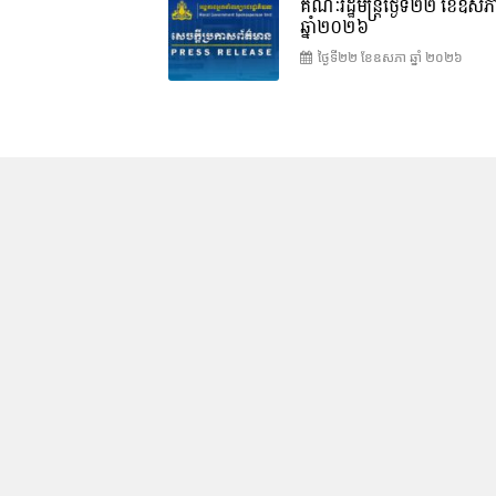
គណៈរដ្ឋមន្រ្តីថ្ងៃទី២២ ខែឧសភ
ឆ្នាំ២០២៦
ថ្ងៃទី២២ ខែ​ឧសភា ឆ្នាំ ២០២៦