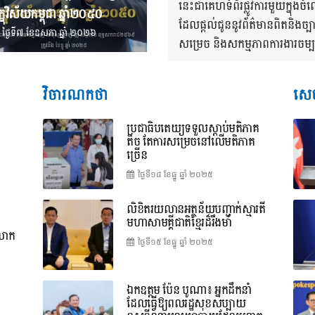
នេះជាគេហទំព័រផ្លូវការមួយក្នុ
្ខុវិស័យ​កម្ពុជា ឆ្នាំ២០៥០
ដែលផ្តល់ជូននូវព័ត៌មានពិតនិងច្
ថ្ងៃទី៧ ខែ​ឧសភា ឆ្នាំ ២០២៦
សម្រេច និងសកម្មភាពការងារចម្បងៗ
វិចារណកថា
សេច
ប្រជាធិបតេយ្យទទួលស្តាប់មតិភាគ
តិច តែការសម្រេចនៅលើមតិភាគ
ច្រើន
ថ្ងៃទី១៨ ខែ​ធ្នូ ឆ្នាំ ២០២៥
លិខិតរយលានអត្ថន័យបញ្ជាក់ស្មារតី
មហាសាមគ្គីជាតិខ្មែរដ៏រឹងមាំ
ពលោក
ថ្ងៃទី១៥ ខែ​ធ្នូ ឆ្នាំ ២០២៥
ឯកឧត្តម ប៉ែន បូណា៖ អ្នកដឹកនាំ
ដែលធ្វើឱ្យពលរដ្ឋសុខសប្បាយ