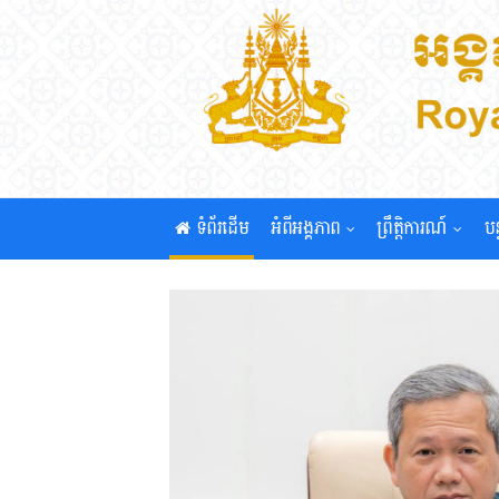
ទំព័រដើម
អំពីអង្គភាព
ព្រឹត្តិការណ៍
បន