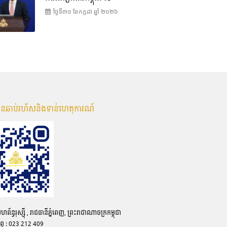
ថ្ងៃទី៣១ ខែ​កក្កដា ឆ្នាំ ២០២៦
មានឆាប់រហ័សនិងទាន់ហេតុការណ៍
ន្ធរុស្ស៊ី , រាជធានីភ្នំពេញ, ព្រះរាជាណាចក្រកម្ពុជា
ព្ទ : 023 212 409