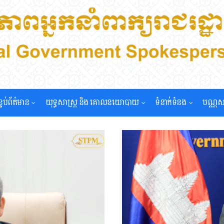
្ទប់ព័ត៌មាន
យុទ្ធសាស្រ្ត និង គោលនយោបាយ
ទំនាក់ទំនង
បណ្ណស