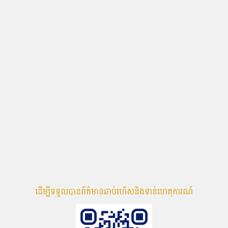
ដើម្បីទទួលបានព័ត៌មានឆាប់រហ័សនិងទាន់ហេតុការណ៍