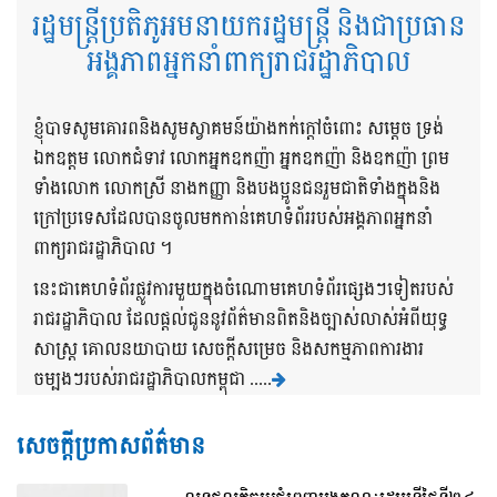
រដ្ឋមន្ត្រីប្រតិភូអមនាយករដ្ឋមន្ត្រី និងជាប្រធាន
អង្គភាពអ្នកនាំពាក្យរាជរដ្ឋាភិបាល
ខ្ញុំបាទសូមគោរពនិងសូមស្វាគមន៍យ៉ាងកក់ក្តៅចំពោះ សម្តេច ទ្រង់
ឯកឧត្តម លោកជំទាវ លោកអ្នកឧកញ៉ា អ្នកឧកញ៉ា និងឧកញ៉ា ព្រម
ទាំងលោក លោកស្រី នាងកញ្ញា និងបងប្អូនជនរួមជាតិទាំងក្នុងនិង
ក្រៅប្រទេសដែលបានចូលមកកាន់គេហទំព័ររបស់អង្គភាពអ្នកនាំ
ពាក្យរាជរដ្ឋាភិបាល ។
នេះជាគេហទំព័រផ្លូវការមួយក្នុងចំណោមគេហទំព័រផ្សេងៗទៀតរបស់
រាជរដ្ឋាភិបាល ដែលផ្តល់ជូននូវព័ត៌មានពិតនិងច្បាស់លាស់អំពីយុទ្ធ
សាស្រ្ត គោលនយាបាយ សេចក្តីសម្រេច និងសកម្មភាពការងារ
ចម្បងៗរបស់រាជរដ្ឋាភិបាលកម្ពុជា .....
សេចក្តីប្រកាសព័ត៌មាន