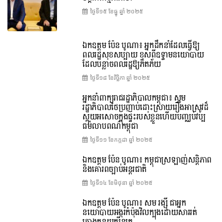
ថ្ងៃទី១៥ ខែ​ធ្នូ ឆ្នាំ ២០២៥
ឯកឧត្តម ប៉ែន បូណា៖ អ្នកដឹកនាំដែលធ្វើឱ្យ
ពលរដ្ឋសុខសប្បាយ ខុសពីឧទ្ទាមនយោបាយ
ដែលបន្លាចពលរដ្ឋឱ្យភិតភ័យ
ថ្ងៃទី១៨ ខែ​វិច្ឆិកា ឆ្នាំ ២០២៥
អ្នកនាំពាក្យរាជរដ្ឋាភិបាលកម្ពុជា៖ សូម
រដ្ឋាភិបាលថៃប្រញាប់ដោះស្រាយរឿងអាស្រូវដ៏
ស្អុយអសោចក្នុងផ្ទះរបស់ខ្លួនហើយបញ្ឈប់វប្ប
ធម៌លាបពណ៌កម្ពុជា
ថ្ងៃទី១១ ខែ​កក្កដា ឆ្នាំ ២០២៥
ឯកឧត្តម ប៉ែន បូណា៖ កម្ពុជាស្រឡាញ់សន្តិភាព
និងគោរពច្បាប់អន្តរជាតិ
ថ្ងៃទី១៤ ខែ​មិថុនា ឆ្នាំ ២០២៥
ឯកឧត្តម ប៉ែន បូណា៖ សម រង្ស៊ី ជាអ្នក
នយោបាយអង្ករកំប៉ុងវិលក្បុងដោយសាររត់