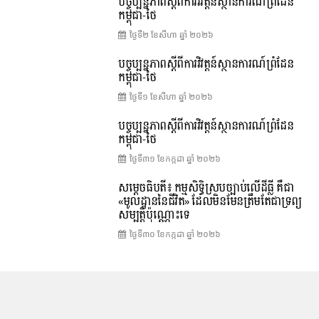
បច្ចុប្បន្នភាពស្ដីពីការវិវត្តន៍ស្ថានការណ៍ព្រំដែន
កម្ពុជា-ថៃ
ថ្ងៃទី២ ខែ​សីហា ឆ្នាំ ២០២៦
បច្ចុប្បន្នភាពស្ដីពីការវិវត្តន៍ស្ថានការណ៍ព្រំដែន
កម្ពុជា-ថៃ
ថ្ងៃទី១ ខែ​សីហា ឆ្នាំ ២០២៦
បច្ចុប្បន្នភាពស្ដីពីការវិវត្តន៍ស្ថានការណ៍ព្រំដែន
កម្ពុជា-ថៃ
ថ្ងៃទី៣១ ខែ​កក្កដា ឆ្នាំ ២០២៦
សម្តេចធិបតី៖ កម្មសិទ្ធិស្របច្បាប់លើដីធ្លី គឺជា
«មូលដ្ឋាននៃជីវិត» ដែលមិនមែនត្រឹមតែជាទ្រព្យ
សម្បត្តិប៉ុណ្ណោះទេ
ថ្ងៃទី៣០ ខែ​កក្កដា ឆ្នាំ ២០២៦