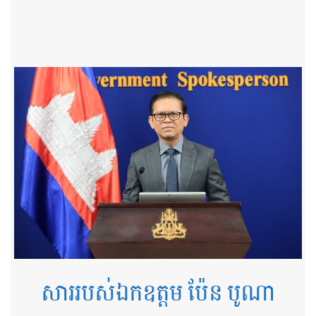
ឆ្នាំទី២ នៃដំណើរឆ្ពោះទៅសម្រេច​ចក្ខុវិស័យ​កម្ពុជា ឆ្នាំ២០៥០
ថ្ងៃទី៧ ខែ​ឧសភា ឆ្នាំ ២០២៦
សាររបស់ឯកឧត្តម ប៉ែន បូណា