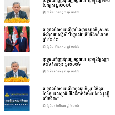
លទ្ធផលកិច្ចប្រជុំពេញអង្គគណៈរដ្ឋមន្រ្តីថ្ងៃទី២៤
ខែកក្កដា ឆ្នាំ២០២៦
ថ្ងៃទី២៤ ខែ​កក្កដា ឆ្នាំ ២០២៦
លទ្ធផលនៃការអញ្ជើញបំពេញទស្សនកិច្ចការងារ
និងចូលរួមសន្និសីទបញ្ញាសិប្បនិម្មិតពិភពលោក
ឆ្នាំ២០២៦
ថ្ងៃទី១៧ ខែ​កក្កដា ឆ្នាំ ២០២៦
លទ្ធផលកិច្ចប្រជុំពេញអង្គគណៈរដ្ឋមន្រ្តីថ្ងៃសុក្រ
ទី២៦ ខែមិថុនា ឆ្នាំ២០២៦
ថ្ងៃទី២៦ ខែ​មិថុនា ឆ្នាំ ២០២៦
លទ្ធផលនៃការអញ្ជើញចូលរួមកិច្ចប្រជុំកំពូល
រំឭកខួបអនុស្សាវរីយ៍នៃទំនាក់ទំនងអាស៊ាន-រុស្ស៊ី
លើកទី៣៥
ថ្ងៃទី១៩ ខែ​មិថុនា ឆ្នាំ ២០២៦