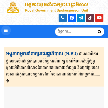
អង្គភាពអ្នកនាំពាក្យរាជរដ្ឋាភិបាល (អ.អ.រ)
ជាសេនា​ធិ​កា​រ​​
ផ្ទាល់​របស់រាជរដ្ឋាភិ​បា​ល​លើ​កិច្ចការ​នាំពាក្យ និងព័ត៌មាន​ដើម្បីផ្សព្វ​
ផ្សាយ​​អំពីគោលបំណងនៃគោល​នយោបាយទាំងក្នុង និងក្រៅ​ប្រទេ​​ស​
របស់រាជរដ្ឋា​ភិ​បា​ល​កម្ពុជាទៅកាន់សាធារណជនជាតិនិងអន្តរជាតិ......