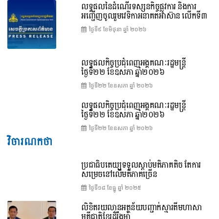
លទ្ធផលនៃដំណើរទស្សនកិច្ចផ្លូវការ និងការ
អញ្ជើញចូលរួមវេទិកាអនាគតអាស៊ាន លើកទី៣
ថ្ងៃទី៩ ខែ​មិថុនា ឆ្នាំ ២០២៦
លទ្ធផលកិច្ចប្រជុំពេញអង្គគណៈរដ្ឋមន្ត្រី
ថ្ងៃទី២២ ខែឧសភា ឆ្នាំ២០២៦
ថ្ងៃទី២២ ខែ​ឧសភា ឆ្នាំ ២០២៦
លទ្ធផលកិច្ចប្រជុំពេញអង្គគណៈរដ្ឋមន្រ្តី
ថ្ងៃទី២២ ខែឧសភា ឆ្នាំ២០២៦
ថ្ងៃទី២២ ខែ​ឧសភា ឆ្នាំ ២០២៦
វិចារណកថា
ប្រជាធិបតេយ្យទទួលស្តាប់មតិភាគតិច តែការ
សម្រេចនៅលើមតិភាគច្រើន
ថ្ងៃទី១៨ ខែ​ធ្នូ ឆ្នាំ ២០២៥
លិខិតរយលានអត្ថន័យបញ្ជាក់ស្មារតីមហាសា
មគ្គីជាតិខ្មែរដ៏រឹងមាំ