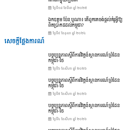
តោងកន្ទុយក្បិនគេ
ថ្ងៃទី១៨ ខែ​មីនា ឆ្នាំ ២០២៥
ឯកឧត្តម ប៉ែន បូណា៖ តើពួកគេចង់ផ្តល់គំរូអ្វីឱ្យ
ពិតប្រាកដដល់កម្ពុជា?
ថ្ងៃទី៩ ខែ​តុលា ឆ្នាំ ២០២៤
សេចក្តីថ្លែងការណ៍
បច្ចុប្បន្នភាពស្ដីពីការវិវត្តន៍ស្ថានការណ៍ព្រំដែន
កម្ពុជា-ថៃ
ថ្ងៃទី៦ ខែ​សីហា ឆ្នាំ ២០២៦
បច្ចុប្បន្នភាពស្ដីពីការវិវត្តន៍ស្ថានការណ៍ព្រំដែន
កម្ពុជា-ថៃ
ថ្ងៃទី៥ ខែ​សីហា ឆ្នាំ ២០២៦
បច្ចុប្បន្នភាពស្ដីពីការវិវត្តន៍ស្ថានការណ៍ព្រំដែន
កម្ពុជា-ថៃ
ថ្ងៃទី៤ ខែ​សីហា ឆ្នាំ ២០២៦