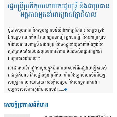
រដ្ឋមន្ត្រីប្រតិភូអមនាយករដ្ឋមន្ត្រី និងជាប្រធាន
អង្គភាពអ្នកនាំពាក្យរាជរដ្ឋាភិបាល
ខ្ញុំបាទសូមគោរពនិងសូមស្វាគមន៍យ៉ាងកក់ក្តៅចំពោះ សម្តេច ទ្រង់
ឯកឧត្តម លោកជំទាវ លោកអ្នកឧកញ៉ា អ្នកឧកញ៉ា និងឧកញ៉ា ព្រម
ទាំងលោក លោកស្រី នាងកញ្ញា និងបងប្អូនជនរួមជាតិទាំងក្នុងនិង
ក្រៅប្រទេសដែលបានចូលមកកាន់គេហទំព័ររបស់អង្គភាពអ្នកនាំ
ពាក្យរាជរដ្ឋាភិបាល ។
នេះជាគេហទំព័រផ្លូវការមួយក្នុងចំណោមគេហទំព័រផ្សេងៗទៀតរបស់
រាជរដ្ឋាភិបាល ដែលផ្តល់ជូននូវព័ត៌មានពិតនិងច្បាស់លាស់អំពីយុទ្ធ
សាស្រ្ត គោលនយាបាយ សេចក្តីសម្រេច និងសកម្មភាពការងារ
ចម្បងៗរបស់រាជរដ្ឋាភិបាលកម្ពុជា .....
សេចក្តីប្រកាសព័ត៌មាន