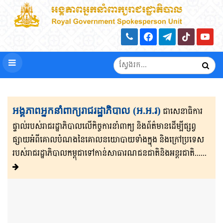
អង្គភាពអ្នកនាំពាក្យរាជរដ្ឋាភិបាល (អ.អ.រ)
ជាសេនា​ធិ​កា​រ​​
ផ្ទាល់​របស់រាជរដ្ឋាភិ​បា​ល​លើ​កិច្ចការ​នាំពាក្យ និងព័ត៌មាន​ដើម្បីផ្សព្វ​
ផ្សាយ​​អំពីគោលបំណងនៃគោល​នយោបាយទាំងក្នុង និងក្រៅ​ប្រទេ​​ស​
របស់រាជរដ្ឋា​ភិ​បា​ល​កម្ពុជាទៅកាន់សាធារណជនជាតិនិងអន្តរជាតិ......