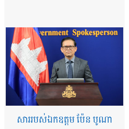
ឆ្នាំទី២ នៃដំណើរឆ្ពោះទៅសម្រេច​ចក្ខុវិស័យ​កម្ពុជា ឆ្នាំ២០៥០
ថ្ងៃទី៧ ខែ​ឧសភា ឆ្នាំ ២០២៦
សាររបស់ឯកឧត្តម ប៉ែន បូណា