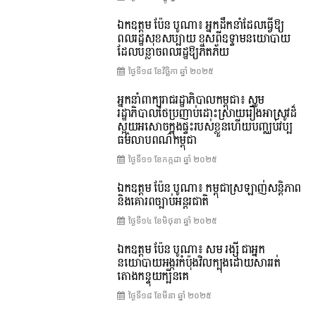
ឯកឧត្តម ប៉ែន បូណា៖ អ្នកដឹកនាំដែលធ្វើឱ្យ
ពលរដ្ឋសុខសប្បាយ ខុសពីឧទ្ទាមនយោបាយ
ដែលបន្លាចពលរដ្ឋឱ្យភិតភ័យ
ថ្ងៃទី១៨ ខែ​វិច្ឆិកា ឆ្នាំ ២០២៥
អ្នកនាំពាក្យរាជរដ្ឋាភិបាលកម្ពុជា៖ សូម
រដ្ឋាភិបាលថៃប្រញាប់ដោះស្រាយរឿងអាស្រូវដ៏
ស្អុយអសោចក្នុងផ្ទះរបស់ខ្លួនហើយបញ្ឈប់វប្ប
ធម៌លាបពណ៌កម្ពុជា
ថ្ងៃទី១១ ខែ​កក្កដា ឆ្នាំ ២០២៥
ឯកឧត្តម ប៉ែន បូណា៖ កម្ពុជាស្រឡាញ់សន្តិភាព
និងគោរពច្បាប់អន្តរជាតិ
ថ្ងៃទី១៤ ខែ​មិថុនា ឆ្នាំ ២០២៥
ឯកឧត្តម ប៉ែន បូណា៖ សម រង្ស៊ី ជាអ្នក
នយោបាយអង្ករកំប៉ុងវិលក្បុងដោយសាររត់
តោងកន្ទុយក្បិនគេ
ថ្ងៃទី១៨ ខែ​មីនា ឆ្នាំ ២០២៥