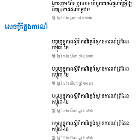
ឯកឧត្តម ប៉ែន បូណា៖ តើពួកគេចង់ផ្តល់គំរូអ្វីឱ្យ
ពិតប្រាកដដល់កម្ពុជា?
ថ្ងៃទី៩ ខែ​តុលា ឆ្នាំ ២០២៤
សេចក្តីថ្លែងការណ៍
បច្ចុប្បន្នភាពស្ដីពីការវិវត្តន៍ស្ថានការណ៍ព្រំដែន
កម្ពុជា-ថៃ
ថ្ងៃទី៨ ខែ​សីហា ឆ្នាំ ២០២៦
បច្ចុប្បន្នភាពស្ដីពីការវិវត្តន៍ស្ថានការណ៍ព្រំដែន
កម្ពុជា-ថៃ
ថ្ងៃទី៧ ខែ​សីហា ឆ្នាំ ២០២៦
បច្ចុប្បន្នភាពស្ដីពីការវិវត្តន៍ស្ថានការណ៍ព្រំដែន
កម្ពុជា-ថៃ
ថ្ងៃទី៦ ខែ​សីហា ឆ្នាំ ២០២៦
បច្ចុប្បន្នភាពស្ដីពីការវិវត្តន៍ស្ថានការណ៍ព្រំដែន
កម្ពុជា-ថៃ
ថ្ងៃទី៥ ខែ​សីហា ឆ្នាំ ២០២៦