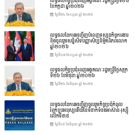
លទ្ធផលកិច្ចប្រជុំពេញអង្គគណៈរដ្ឋមន្រ្តីថ្ងៃទី២៤
ខែកក្កដា ឆ្នាំ២០២៦
ថ្ងៃទី២៤ ខែ​កក្កដា ឆ្នាំ ២០២៦
លទ្ធផលនៃការអញ្ជើញបំពេញទស្សនកិច្ចការងារ
និងចូលរួមសន្និសីទបញ្ញាសិប្បនិម្មិតពិភពលោក
ឆ្នាំ២០២៦
ថ្ងៃទី១៧ ខែ​កក្កដា ឆ្នាំ ២០២៦
លទ្ធផលកិច្ចប្រជុំពេញអង្គគណៈរដ្ឋមន្រ្តីថ្ងៃសុក្រ
ទី២៦ ខែមិថុនា ឆ្នាំ២០២៦
ថ្ងៃទី២៦ ខែ​មិថុនា ឆ្នាំ ២០២៦
លទ្ធផលនៃការអញ្ជើញចូលរួមកិច្ចប្រជុំកំពូល
រំឭកខួបអនុស្សាវរីយ៍នៃទំនាក់ទំនងអាស៊ាន-រុស្ស៊ី
លើកទី៣៥
ថ្ងៃទី១៩ ខែ​មិថុនា ឆ្នាំ ២០២៦