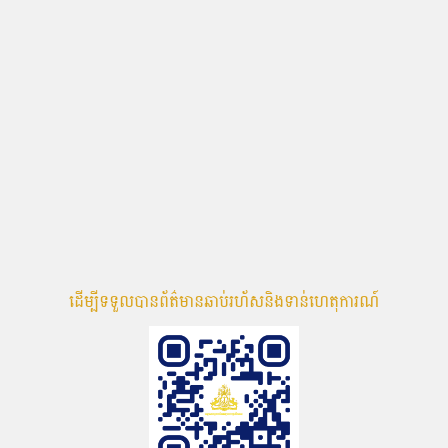
ដើម្បីទទួលបានព័ត៌មានឆាប់រហ័សនិងទាន់ហេតុការណ៍