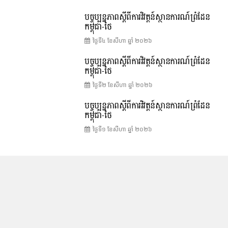
បច្ចុប្បន្នភាពស្ដីពីការវិវត្តន៍ស្ថានការណ៍ព្រំដែន
កម្ពុជា-ថៃ
ថ្ងៃទី៤ ខែ​សីហា ឆ្នាំ ២០២៦
បច្ចុប្បន្នភាពស្ដីពីការវិវត្តន៍ស្ថានការណ៍ព្រំដែន
កម្ពុជា-ថៃ
ថ្ងៃទី២ ខែ​សីហា ឆ្នាំ ២០២៦
បច្ចុប្បន្នភាពស្ដីពីការវិវត្តន៍ស្ថានការណ៍ព្រំដែន
កម្ពុជា-ថៃ
ថ្ងៃទី១ ខែ​សីហា ឆ្នាំ ២០២៦