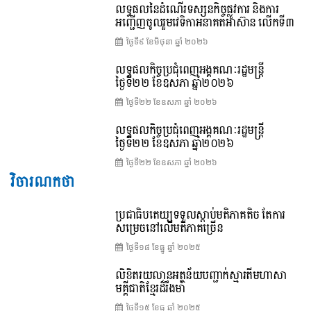
លទ្ធផលនៃដំណើរទស្សនកិច្ចផ្លូវការ និងការ
អញ្ជើញចូលរួមវេទិកាអនាគតអាស៊ាន លើកទី៣
ថ្ងៃទី៩ ខែ​មិថុនា ឆ្នាំ ២០២៦
លទ្ធផលកិច្ចប្រជុំពេញអង្គគណៈរដ្ឋមន្ត្រី
ថ្ងៃទី២២ ខែឧសភា ឆ្នាំ២០២៦
ថ្ងៃទី២២ ខែ​ឧសភា ឆ្នាំ ២០២៦
លទ្ធផលកិច្ចប្រជុំពេញអង្គគណៈរដ្ឋមន្រ្តី
ថ្ងៃទី២២ ខែឧសភា ឆ្នាំ២០២៦
ថ្ងៃទី២២ ខែ​ឧសភា ឆ្នាំ ២០២៦
វិចារណកថា
ប្រជាធិបតេយ្យទទួលស្តាប់មតិភាគតិច តែការ
សម្រេចនៅលើមតិភាគច្រើន
ថ្ងៃទី១៨ ខែ​ធ្នូ ឆ្នាំ ២០២៥
លិខិតរយលានអត្ថន័យបញ្ជាក់ស្មារតីមហាសា
មគ្គីជាតិខ្មែរដ៏រឹងមាំ
ថ្ងៃទី១៥ ខែ​ធ្នូ ឆ្នាំ ២០២៥