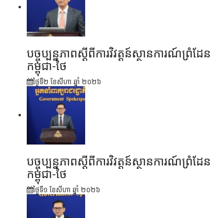
បច្ចុប្បន្នភាពស្ដីពីការវិវត្តន៍ស្ថានការណ៍ព្រំដែន
កម្ពុជា-ថៃ
ថ្ងៃទី២ ខែ​សីហា ឆ្នាំ ២០២៦
បច្ចុប្បន្នភាពស្ដីពីការវិវត្តន៍ស្ថានការណ៍ព្រំដែន
កម្ពុជា-ថៃ
ថ្ងៃទី១ ខែ​សីហា ឆ្នាំ ២០២៦