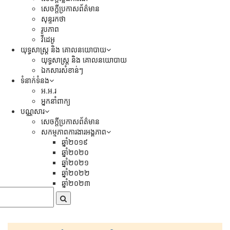
សេចក្ដីប្រកាសព័ត៌មាន
សុន្ទរកថា
រូបភាព
វីដេអូ
យុទ្ធសាស្រ្ត និង គោលនយោបាយ
យុទ្ធសាស្រ្ត និង គោលនយោបាយ
ឯកសារសំខាន់ៗ
ទំនាក់ទំនង
អ.អ.រ
អ្នកនាំពាក្យ
បណ្ណសារ
សេចក្តីប្រកាសព័ត៌មាន
សកម្មភាពការងារអង្គភាព
ឆ្នាំ២០១៩
ឆ្នាំ២០២០
ឆ្នាំ២០២១
ឆ្នាំ២០២២
ឆ្នាំ២០២៣