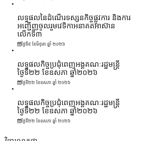
លទ្ធផលនៃដំណើរទស្សនកិច្ចផ្លូវការ និងការ
អញ្ជើញចូលរួមវេទិកាអនាគតអាស៊ាន
លើកទី៣
ថ្ងៃទី៩ ខែ​មិថុនា ឆ្នាំ ២០២៦
លទ្ធផលកិច្ចប្រជុំពេញអង្គគណៈរដ្ឋមន្ត្រី
ថ្ងៃទី២២ ខែឧសភា ឆ្នាំ២០២៦
ថ្ងៃទី២២ ខែ​ឧសភា ឆ្នាំ ២០២៦
លទ្ធផលកិច្ចប្រជុំពេញអង្គគណៈរដ្ឋមន្រ្តី
ថ្ងៃទី២២ ខែឧសភា ឆ្នាំ២០២៦
ថ្ងៃទី២២ ខែ​ឧសភា ឆ្នាំ ២០២៦
វិចារណកថា