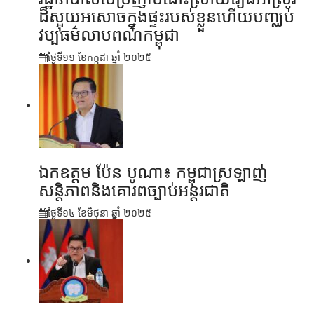
ដ៏ស្អុយអសោចក្នុងផ្ទះរបស់ខ្លួនហើយបញ្ឈប់
វប្បធម៌លាបពណ៌កម្ពុជា
ថ្ងៃទី១១ ខែ​កក្កដា ឆ្នាំ ២០២៥
ឯកឧត្តម ប៉ែន បូណា៖ កម្ពុជាស្រឡាញ់
សន្តិភាពនិងគោរពច្បាប់អន្តរជាតិ
ថ្ងៃទី១៤ ខែ​មិថុនា ឆ្នាំ ២០២៥