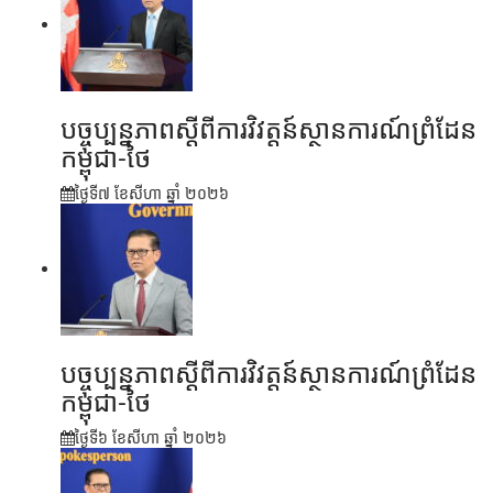
បច្ចុប្បន្នភាពស្ដីពីការវិវត្តន៍ស្ថានការណ៍ព្រំដែន
កម្ពុជា-ថៃ
ថ្ងៃទី៧ ខែ​សីហា ឆ្នាំ ២០២៦
បច្ចុប្បន្នភាពស្ដីពីការវិវត្តន៍ស្ថានការណ៍ព្រំដែន
កម្ពុជា-ថៃ
ថ្ងៃទី៦ ខែ​សីហា ឆ្នាំ ២០២៦