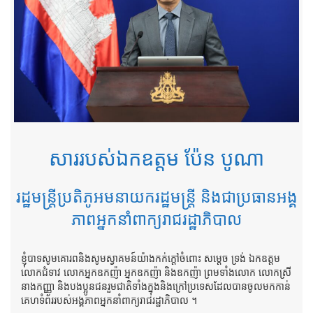
សាររបស់ឯកឧត្តម ប៉ែន បូណា
រដ្ឋមន្ត្រីប្រតិភូអមនាយករដ្ឋមន្ត្រី និងជាប្រធានអង្គ
ភាពអ្នកនាំពាក្យរាជរដ្ឋាភិបាល
ខ្ញុំបាទសូមគោរពនិងសូមស្វាគមន៍យ៉ាងកក់ក្តៅចំពោះ សម្តេច ទ្រង់ ឯកឧត្តម
លោកជំទាវ លោកអ្នកឧកញ៉ា អ្នកឧកញ៉ា និងឧកញ៉ា ព្រមទាំងលោក លោកស្រី
នាងកញ្ញា និងបងប្អូនជនរួមជាតិទាំងក្នុងនិងក្រៅប្រទេសដែលបានចូលមកកាន់
គេហទំព័ររបស់អង្គភាពអ្នកនាំពាក្យរាជរដ្ឋាភិបាល ។