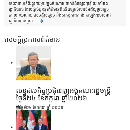
នេះជាគេហទំព័រផ្លូវការមួយក្នុងចំណោមគេហទំព័រផ្សេងៗទៀតរបស់រាជ
រដ្ឋាភិបាល ដែលផ្តល់ជូននូវព័ត៌មានពិតនិងច្បាស់លាស់អំពីយុទ្ធសាស្រ្ត
គោលនយាបាយ សេចក្តីសម្រេច និងសកម្មភាពការងារចម្បងៗរបស់រាជ
រដ្ឋាភិបាលកម្ពុជា .....
សេចក្តីប្រកាសព័ត៌មាន
លទ្ធផលកិច្ចប្រជុំពេញអង្គគណៈរដ្ឋមន្រ្តី
ថ្ងៃទី២៤ ខែកក្កដា ឆ្នាំ២០២៦
ថ្ងៃទី២៤ ខែ​កក្កដា ឆ្នាំ ២០២៦