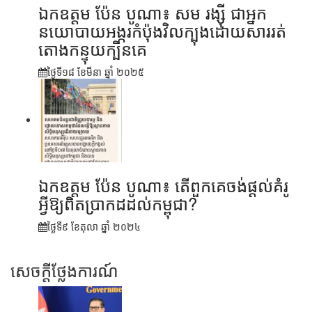
ឯកឧត្តម ប៉ែន បូណា៖ សម រង្ស៊ី ជាអ្នក
នយោបាយអង្ករកំប៉ុងវិលក្បុងដោយសាររត់
តោងកន្ទុយក្បិនគេ
ថ្ងៃទី១៨ ខែ​មីនា ឆ្នាំ ២០២៥
ឯកឧត្តម ប៉ែន បូណា៖ តើពួកគេចង់ផ្តល់គំរូ
អ្វីឱ្យពិតប្រាកដដល់កម្ពុជា?
ថ្ងៃទី៩ ខែ​តុលា ឆ្នាំ ២០២៤
សេចក្តីថ្លែងការណ៍