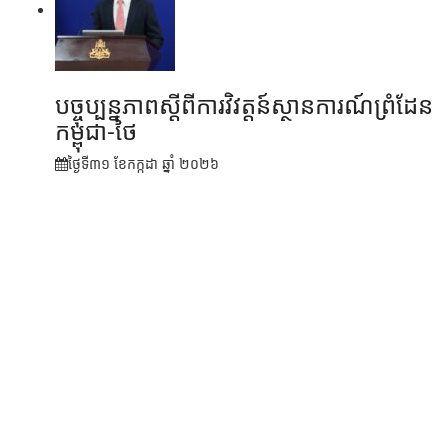
បច្ចុប្បន្នភាពស្ដីពីការវិវត្តន៍ស្ថានការណ៍ព្រំដែន
កម្ពុជា-ថៃ
ថ្ងៃទី៣១ ខែ​កក្កដា ឆ្នាំ ២០២៦