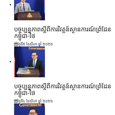
បច្ចុប្បន្នភាពស្ដីពីការវិវត្តន៍ស្ថានការណ៍ព្រំដែន
កម្ពុជា-ថៃ
ថ្ងៃទី៥ ខែ​សីហា ឆ្នាំ ២០២៦
បច្ចុប្បន្នភាពស្ដីពីការវិវត្តន៍ស្ថានការណ៍ព្រំដែន
កម្ពុជា-ថៃ
ថ្ងៃទី៤ ខែ​សីហា ឆ្នាំ ២០២៦