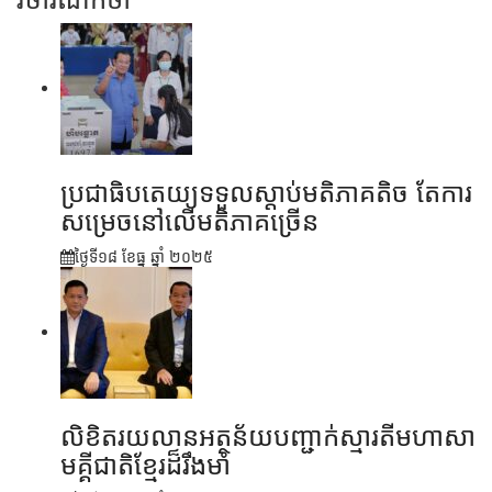
ប្រជាធិបតេយ្យទទួលស្តាប់មតិភាគតិច តែការ
សម្រេចនៅលើមតិភាគច្រើន
ថ្ងៃទី១៨ ខែ​ធ្នូ ឆ្នាំ ២០២៥
លិខិតរយលានអត្ថន័យបញ្ជាក់ស្មារតីមហាសា
មគ្គីជាតិខ្មែរដ៏រឹងមាំ