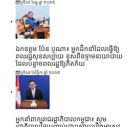
ថ្ងៃទី១៥ ខែ​ធ្នូ ឆ្នាំ ២០២៥
ឯកឧត្តម ប៉ែន បូណា៖ អ្នកដឹកនាំដែលធ្វើឱ្យ
ពលរដ្ឋសុខសប្បាយ ខុសពីឧទ្ទាមនយោបាយ
ដែលបន្លាចពលរដ្ឋឱ្យភិតភ័យ
ថ្ងៃទី១៨ ខែ​វិច្ឆិកា ឆ្នាំ ២០២៥
អ្នកនាំពាក្យរាជរដ្ឋាភិបាលកម្ពុជា៖ សូម
រដ្ឋាភិបាលថៃប្រញាប់ដោះស្រាយរឿងអាស្រូវ