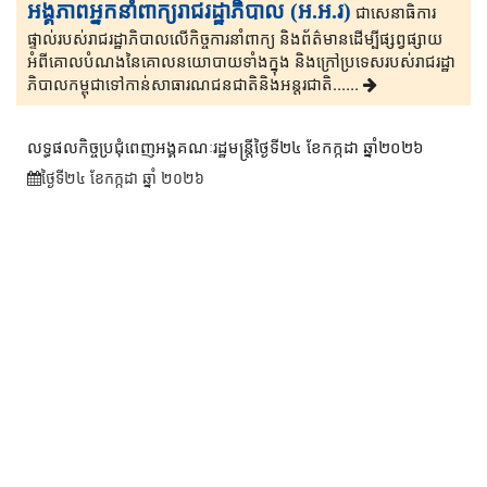
អង្គភាពអ្នកនាំពាក្យរាជរដ្ឋាភិបាល (អ.អ.រ)
ជាសេនា​ធិ​កា​រ​​
ផ្ទាល់​របស់រាជរដ្ឋាភិ​បា​ល​លើ​កិច្ចការ​នាំពាក្យ និងព័ត៌មាន​ដើម្បីផ្សព្វ​ផ្សាយ​​
អំពីគោលបំណងនៃគោល​នយោបាយទាំងក្នុង និងក្រៅ​ប្រទេ​​ស​របស់រាជរដ្ឋា​
ភិ​បា​ល​កម្ពុជាទៅកាន់សាធារណជនជាតិនិងអន្តរជាតិ......
លទ្ធផលកិច្ចប្រជុំពេញអង្គគណៈរដ្ឋមន្រ្តីថ្ងៃទី២៤ ខែកក្កដា ឆ្នាំ២០២៦
ថ្ងៃទី២៤ ខែ​កក្កដា ឆ្នាំ ២០២៦