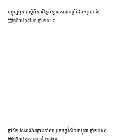
បច្ចុប្បន្នភាពស្ដីពីការវិវត្តន៍ស្ថានការណ៍ព្រំដែនកម្ពុជា-ថៃ
ថ្ងៃទី៧ ខែ​សីហា ឆ្នាំ ២០២៦
ឆ្នាំទី២ នៃដំណើរឆ្ពោះទៅសម្រេច​ចក្ខុវិស័យ​កម្ពុជា ឆ្នាំ២០៥០
ថ្ងៃទី៧ ខែ​ឧសភា ឆ្នាំ ២០២៦