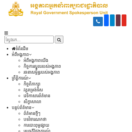
ទំព័រដើម
អំពីអង្គភាព
អំពីអង្គភាពយើង
កិច្ចការស្នូលរបស់អង្គភាព
រចនាសម្ព័ន្ធរបស់អង្គភាព
ព្រឹត្តិការណ៍
កិច្ចពិភាក្សា
វគ្គតម្រង់ទិស
វេទិកាសារព័ត៌មាន
សិក្ខាសាលា
បន្ទប់ព័ត៌មាន
ព័ត៌មានថ្មីៗ
បទវិចារណកថា
ការបោះពុម្ពផ្សាយ
សេចក្តីថ្លែងការណ៍