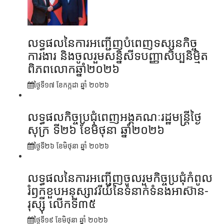
លទ្ធផលនៃការអញ្ជើញបំពេញទស្សនកិច្ច
ការងារ និងចូលរួមសន្និសីទបញ្ញាសិប្បនិម្មិត
ពិភពលោកឆ្នាំ២០២៦
ថ្ងៃទី១៧ ខែ​កក្កដា ឆ្នាំ ២០២៦
លទ្ធផលកិច្ចប្រជុំពេញអង្គគណៈរដ្ឋមន្រ្តីថ្ងៃ
សុក្រ ទី២៦ ខែមិថុនា ឆ្នាំ២០២៦
ថ្ងៃទី២៦ ខែ​មិថុនា ឆ្នាំ ២០២៦
លទ្ធផលនៃការអញ្ជើញចូលរួមកិច្ចប្រជុំកំពូល
រំឭកខួបអនុស្សាវរីយ៍នៃទំនាក់ទំនងអាស៊ាន-
រុស្ស៊ី លើកទី៣៥
ថ្ងៃទី១៩ ខែ​មិថុនា ឆ្នាំ ២០២៦