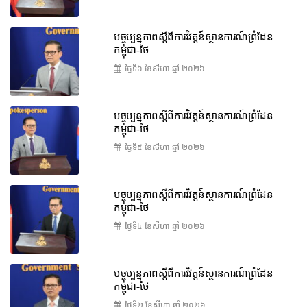
បច្ចុប្បន្នភាពស្ដីពីការវិវត្តន៍ស្ថានការណ៍ព្រំដែន
កម្ពុជា-ថៃ
ថ្ងៃទី៦ ខែ​សីហា ឆ្នាំ ២០២៦
បច្ចុប្បន្នភាពស្ដីពីការវិវត្តន៍ស្ថានការណ៍ព្រំដែន
កម្ពុជា-ថៃ
ថ្ងៃទី៥ ខែ​សីហា ឆ្នាំ ២០២៦
បច្ចុប្បន្នភាពស្ដីពីការវិវត្តន៍ស្ថានការណ៍ព្រំដែន
កម្ពុជា-ថៃ
ថ្ងៃទី៤ ខែ​សីហា ឆ្នាំ ២០២៦
បច្ចុប្បន្នភាពស្ដីពីការវិវត្តន៍ស្ថានការណ៍ព្រំដែន
កម្ពុជា-ថៃ
ថ្ងៃទី២ ខែ​សីហា ឆ្នាំ ២០២៦