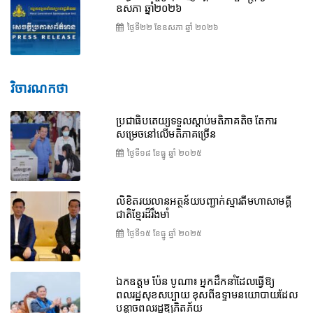
ឧសភា ឆ្នាំ២០២៦
ថ្ងៃទី២២ ខែ​ឧសភា ឆ្នាំ ២០២៦
វិចារណកថា
ប្រជាធិបតេយ្យទទួលស្តាប់មតិភាគតិច តែការ
សម្រេចនៅលើមតិភាគច្រើន
ថ្ងៃទី១៨ ខែ​ធ្នូ ឆ្នាំ ២០២៥
លិខិតរយលានអត្ថន័យបញ្ជាក់ស្មារតីមហាសាមគ្គី
ជាតិខ្មែរដ៏រឹងមាំ
ថ្ងៃទី១៥ ខែ​ធ្នូ ឆ្នាំ ២០២៥
ឯកឧត្តម ប៉ែន បូណា៖ អ្នកដឹកនាំដែលធ្វើឱ្យ
ពលរដ្ឋសុខសប្បាយ ខុសពីឧទ្ទាមនយោបាយដែល
បន្លាចពលរដ្ឋឱ្យភិតភ័យ