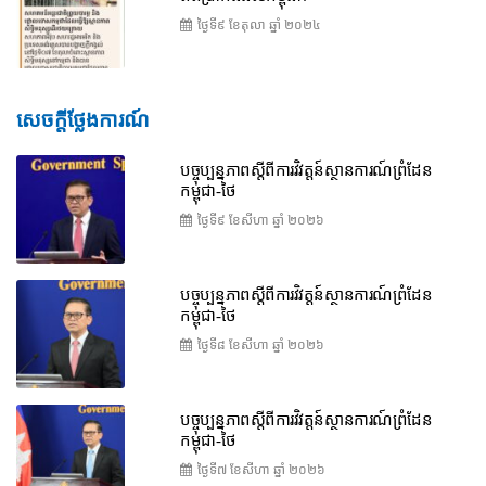
ថ្ងៃទី៩ ខែ​តុលា ឆ្នាំ ២០២៤
សេចក្តីថ្លែងការណ៍
បច្ចុប្បន្នភាពស្ដីពីការវិវត្តន៍ស្ថានការណ៍ព្រំដែន
កម្ពុជា-ថៃ
ថ្ងៃទី៩ ខែ​សីហា ឆ្នាំ ២០២៦
បច្ចុប្បន្នភាពស្ដីពីការវិវត្តន៍ស្ថានការណ៍ព្រំដែន
កម្ពុជា-ថៃ
ថ្ងៃទី៨ ខែ​សីហា ឆ្នាំ ២០២៦
បច្ចុប្បន្នភាពស្ដីពីការវិវត្តន៍ស្ថានការណ៍ព្រំដែន
កម្ពុជា-ថៃ
ថ្ងៃទី៧ ខែ​សីហា ឆ្នាំ ២០២៦