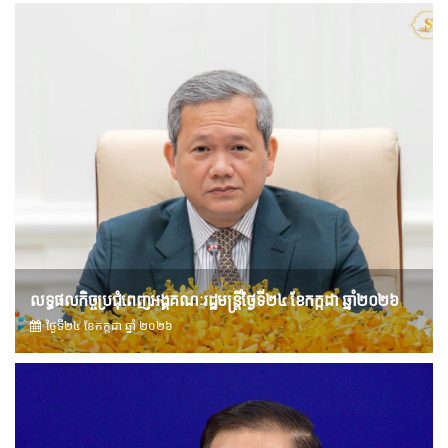
លទ្ធផលកិច្ចប្រជុំពេញអង្គគណៈរដ្ឋមន្រ្តីថ្ងៃទី២៤ ខែកក្កដា ឆ្នាំ២០២៦
ថ្ងៃទី២៤ ខែ​កក្កដា ឆ្នាំ ២០២៦