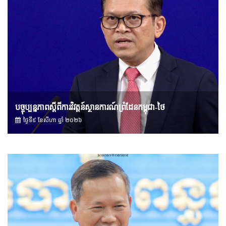
បច្ចុប្បន្នភាពស្ដីពីការវិវត្តន៍ស្ថានការណ៍ព្រំដែនកម្ពុជា-ថៃ
ថ្ងៃទី៩ ខែ​សីហា ឆ្នាំ ២០២៦