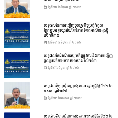
ថ្ងៃទី២៦ ខែ​មិថុនា ឆ្នាំ ២០២៦
លទ្ធផលនៃការអញ្ជើញចូលរួមកិច្ចប្រជុំកំពូល
រំឭកខួបអនុស្សាវរីយ៍នៃទំនាក់ទំនងអាស៊ាន-រុស្ស៊ី
លើកទី៣៥
ថ្ងៃទី១៩ ខែ​មិថុនា ឆ្នាំ ២០២៦
លទ្ធផលនៃដំណើរទស្សនកិច្ចផ្លូវការ និងការអញ្ជើញ
ចូលរួមវេទិកាអនាគតអាស៊ាន លើកទី៣
ថ្ងៃទី៩ ខែ​មិថុនា ឆ្នាំ ២០២៦
លទ្ធផលកិច្ចប្រជុំពេញអង្គគណៈរដ្ឋមន្ត្រីថ្ងៃទី២២ ខែ
ឧសភា ឆ្នាំ២០២៦
ថ្ងៃទី២២ ខែ​ឧសភា ឆ្នាំ ២០២៦
លទ្ធផលកិច្ចប្រជុំពេញអង្គគណៈរដ្ឋមន្រ្តីថ្ងៃទី២២ ខែ