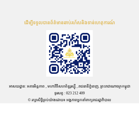
ដើម្បីទទួលបានព័ត៌មានឆាប់រហ័សនិងទាន់ហេតុការណ៍
អាសយដ្ឋាន: អគារមិត្តភាព , មហាវិថីសហព័ន្ធរុស្ស៊ី , រាជធានីភ្នំពេញ, ព្រះរាជាណាចក្រកម្ពុជា
ទូរសព្ទ : 023 212 409
© រក្សាសិទ្ធិគ្រប់យ៉ាងដោយ៖ អង្គភាពអ្នកនាំពាក្យរាជរដ្ឋាភិបាល