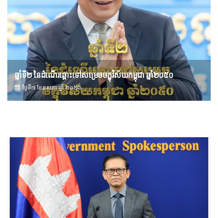
ឆ្នាំទី២ នៃដំណើរឆ្ពោះទៅសម្រេច​ចក្ខុវិស័យ​កម្ពុជា ឆ្នាំ២០៥០
ថ្ងៃទី៧ ខែ​ឧសភា ឆ្នាំ ២០២៦