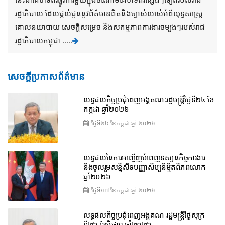
រដ្ឋាភិបាល ដែលផ្តល់ជូននូវព័ត៌មានពិតនិងច្បាស់លាស់អំពីយុទ្ធសាស្រ្ត
គោលនយាបាយ សេចក្តីសម្រេច និងសកម្មភាពការងារចម្បងៗរបស់រាជ
រដ្ឋាភិបាលកម្ពុជា .....
សេចក្តីប្រកាសព័ត៌មាន
លទ្ធផលកិច្ចប្រជុំពេញអង្គគណៈរដ្ឋមន្រ្តីថ្ងៃទី២៤ ខែ
កក្កដា ឆ្នាំ២០២៦
ថ្ងៃទី២៤ ខែ​កក្កដា ឆ្នាំ ២០២៦
លទ្ធផលនៃការអញ្ជើញបំពេញទស្សនកិច្ចការងារ
និងចូលរួមសន្និសីទបញ្ញាសិប្បនិម្មិតពិភពលោក
ឆ្នាំ២០២៦
ថ្ងៃទី១៧ ខែ​កក្កដា ឆ្នាំ ២០២៦
លទ្ធផលកិច្ចប្រជុំពេញអង្គគណៈរដ្ឋមន្រ្តីថ្ងៃសុក្រ
ទី២៦ ខែមិថុនា ឆ្នាំ២០២៦