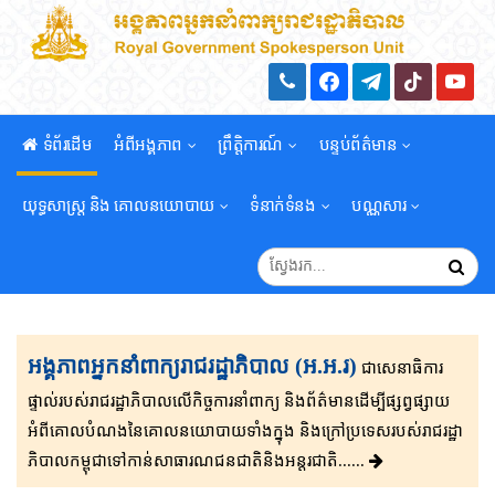
ទំព័រដើម
អំពីអង្គភាព
ព្រឹត្តិការណ៍
បន្ទប់ព័ត៌មាន
យុទ្ធសាស្រ្ត និង គោលនយោបាយ
ទំនាក់ទំនង
បណ្ណសារ
អង្គភាពអ្នកនាំពាក្យរាជរដ្ឋាភិបាល (អ.អ.រ)
ជាសេនា​ធិ​កា​រ​​
ផ្ទាល់​របស់រាជរដ្ឋាភិ​បា​ល​លើ​កិច្ចការ​នាំពាក្យ និងព័ត៌មាន​ដើម្បីផ្សព្វ​ផ្សាយ​​
អំពីគោលបំណងនៃគោល​នយោបាយទាំងក្នុង និងក្រៅ​ប្រទេ​​ស​របស់រាជរដ្ឋា​
ភិ​បា​ល​កម្ពុជាទៅកាន់សាធារណជនជាតិនិងអន្តរជាតិ......