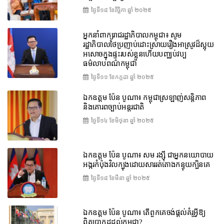
ថ្ងៃទី១៨ ខែ​វិច្ឆិកា ឆ្នាំ ២០២៥
អ្នកនាំពាក្យរាជរដ្ឋាភិបាលកម្ពុជា៖ សូម
រដ្ឋាភិបាលថៃប្រញាប់ដោះស្រាយរឿងអាស្រូវដ៏ស្អុយ
អសោចក្នុងផ្ទះរបស់ខ្លួនហើយបញ្ឈប់វប្ប
ធម៌លាបពណ៌កម្ពុជា
ថ្ងៃទី១១ ខែ​កក្កដា ឆ្នាំ ២០២៥
ឯកឧត្តម ប៉ែន បូណា៖ កម្ពុជាស្រឡាញ់សន្តិភាព
និងគោរពច្បាប់អន្តរជាតិ
ថ្ងៃទី១៤ ខែ​មិថុនា ឆ្នាំ ២០២៥
ឯកឧត្តម ប៉ែន បូណា៖ សម រង្ស៊ី ជាអ្នកនយោបាយ
អង្ករកំប៉ុងវិលក្បុងដោយសាររត់តោងកន្ទុយក្បិនគេ
ថ្ងៃទី១៨ ខែ​មីនា ឆ្នាំ ២០២៥
ឯកឧត្តម ប៉ែន បូណា៖ តើពួកគេចង់ផ្តល់គំរូអ្វីឱ្យ
ពិតប្រាកដដល់កម្ពុជា?