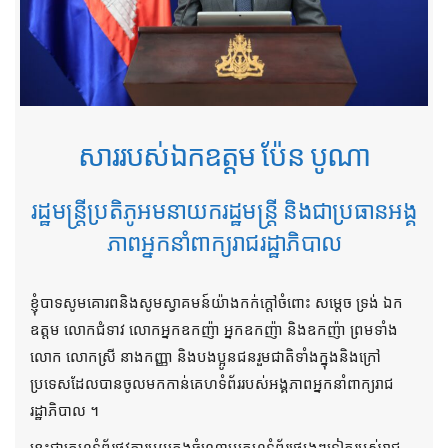
សាររបស់ឯកឧត្តម ប៉ែន បូណា
រដ្ឋមន្ត្រីប្រតិភូអមនាយករដ្ឋមន្ត្រី និងជាប្រធានអង្គ
ភាពអ្នកនាំពាក្យរាជរដ្ឋាភិបាល
ខ្ញុំបាទសូមគោរពនិងសូមស្វាគមន៍យ៉ាងកក់ក្តៅចំពោះ សម្តេច ទ្រង់ ឯក
ឧត្តម លោកជំទាវ លោកអ្នកឧកញ៉ា អ្នកឧកញ៉ា និងឧកញ៉ា ព្រមទាំង
លោក លោកស្រី នាងកញ្ញា និងបងប្អូនជនរួមជាតិទាំងក្នុងនិងក្រៅ
ប្រទេសដែលបានចូលមកកាន់គេហទំព័ររបស់អង្គភាពអ្នកនាំពាក្យរាជ
រដ្ឋាភិបាល ។
នេះជាគេហទំព័រផ្លូវការមួយក្នុងចំណោមគេហទំព័រផ្សេងៗទៀតរបស់រាជ