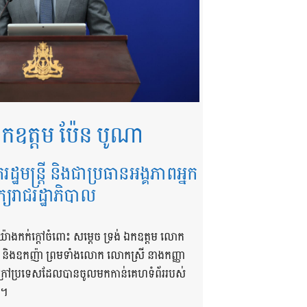
កឧត្តម ប៉ែន បូណា
ករដ្ឋមន្ត្រី និងជាប្រធានអង្គភាពអ្នក
ក្យរាជរដ្ឋាភិបាល
យ៉ាងកក់ក្តៅចំពោះ សម្តេច ទ្រង់ ឯកឧត្តម លោក
ា និងឧកញ៉ា ព្រមទាំងលោក លោកស្រី នាងកញ្ញា
និងក្រៅប្រទេសដែលបានចូលមកកាន់គេហទំព័ររបស់
 ។