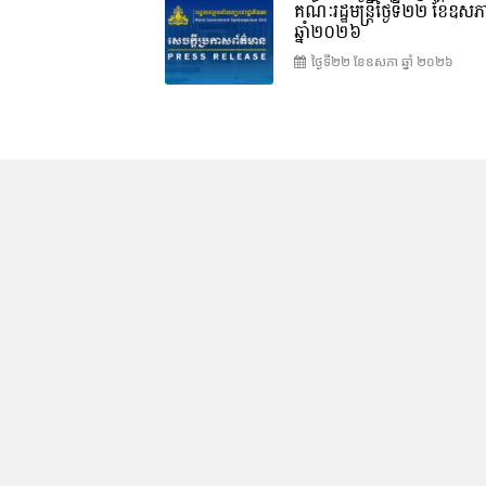
គណៈរដ្ឋមន្រ្តីថ្ងៃទី២២ ខែឧសភ
ឆ្នាំ២០២៦
ថ្ងៃទី២២ ខែ​ឧសភា ឆ្នាំ ២០២៦