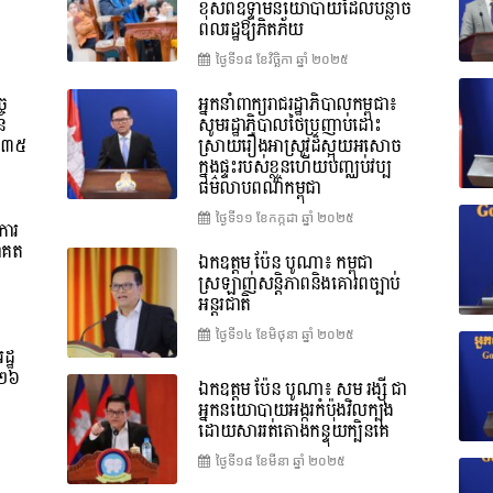
ខុសពីឧទ្ទាមនយោបាយដែលបន្លាច
ពលរដ្ឋឱ្យភិតភ័យ
ថ្ងៃទី១៨ ខែ​វិច្ឆិកា ឆ្នាំ ២០២៥
ច
អ្នកនាំពាក្យរាជរដ្ឋាភិបាលកម្ពុជា៖
នៃ
សូមរដ្ឋាភិបាលថៃប្រញាប់ដោះ
ទី៣៥
ស្រាយរឿងអាស្រូវដ៏ស្អុយអសោច
ក្នុងផ្ទះរបស់ខ្លួនហើយបញ្ឈប់វប្ប
ធម៌លាបពណ៌កម្ពុជា
ថ្ងៃទី១១ ខែ​កក្កដា ឆ្នាំ ២០២៥
ការ
ាគត
ឯកឧត្តម ប៉ែន បូណា៖ កម្ពុជា
ស្រឡាញ់សន្តិភាពនិងគោរពច្បាប់
អន្តរជាតិ
ថ្ងៃទី១៤ ខែ​មិថុនា ឆ្នាំ ២០២៥
ដ្ឋ
០២៦
ឯកឧត្តម ប៉ែន បូណា៖ សម រង្ស៊ី ជា
អ្នកនយោបាយអង្ករកំប៉ុងវិលក្បុង
ដោយសាររត់តោងកន្ទុយក្បិនគេ
ថ្ងៃទី១៨ ខែ​មីនា ឆ្នាំ ២០២៥