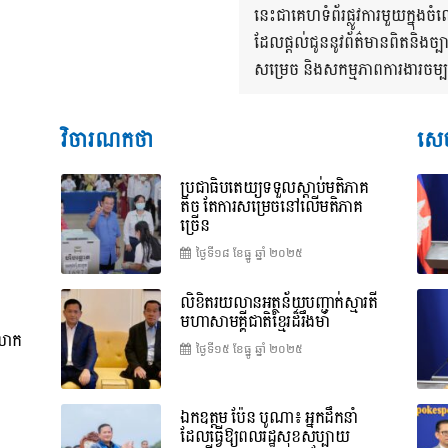
នេះជាគេហទំព័រផ្លូវការមួយក្នុ
ដែលផ្តល់ជូននូវព័ត៌មានពិតនិងច្
សម្រេច និងសកម្មភាពការងារចម្បងៗ
វិចារណកថា
សេច
ប្រជាធិបតេយ្យទទួលស្តាប់មតិភាគ
តិច តែការសម្រេចនៅលើមតិភាគ
ច្រើន
ថ្ងៃទី១៨ ខែ​ធ្នូ ឆ្នាំ ២០២៥
លិខិតរយលានអត្ថន័យបញ្ជាក់ស្មារតី
មហាសាមគ្គីជាតិខ្មែរដ៏រឹងមាំ
ពលោក
ថ្ងៃទី១៥ ខែ​ធ្នូ ឆ្នាំ ២០២៥
ឯកឧត្តម ប៉ែន បូណា៖ អ្នកដឹកនាំ
ដែលធ្វើឱ្យពលរដ្ឋសុខសប្បាយ