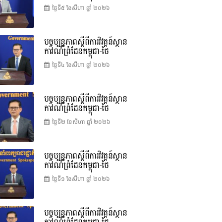
ថ្ងៃទី៥ ខែ​សីហា ឆ្នាំ ២០២៦
បច្ចុប្បន្នភាពស្ដីពីការវិវត្តន៍ស្ថាន
ការណ៍ព្រំដែនកម្ពុជា-ថៃ
ថ្ងៃទី៤ ខែ​សីហា ឆ្នាំ ២០២៦
បច្ចុប្បន្នភាពស្ដីពីការវិវត្តន៍ស្ថាន
ការណ៍ព្រំដែនកម្ពុជា-ថៃ
ថ្ងៃទី២ ខែ​សីហា ឆ្នាំ ២០២៦
បច្ចុប្បន្នភាពស្ដីពីការវិវត្តន៍ស្ថាន
ការណ៍ព្រំដែនកម្ពុជា-ថៃ
ថ្ងៃទី១ ខែ​សីហា ឆ្នាំ ២០២៦
បច្ចុប្បន្នភាពស្ដីពីការវិវត្តន៍ស្ថាន