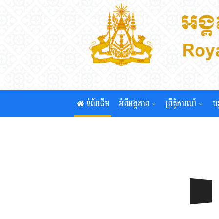
ទំព័រដើម
អំពីអង្គភាព
ព្រឹត្តិការណ៍
បន