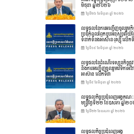
មិថុនា ឆ្នាំ២០២៦
ថ្ងៃទី២៦ ខែ​មិថុនា ឆ្នាំ ២០២៦
លទ្ធផលនៃការអញ្ជើញចូលរួមកិច្
ប្រជុំកំពូលរំឭកខួបអនុស្សាវរីយ៍
ទំនាក់ទំនងអាស៊ាន-រុស្ស៊ី លើក
ថ្ងៃទី១៩ ខែ​មិថុនា ឆ្នាំ ២០២៦
លទ្ធផលនៃដំណើរទស្សនកិច្ចផ្លូវ
និងការអញ្ជើញចូលរួមវេទិកាអន
អាស៊ាន លើកទី៣
ថ្ងៃទី៩ ខែ​មិថុនា ឆ្នាំ ២០២៦
លទ្ធផលកិច្ចប្រជុំពេញអង្គគណៈរ
មន្ត្រីថ្ងៃទី២២ ខែឧសភា ឆ្នាំ២
ថ្ងៃទី២២ ខែ​ឧសភា ឆ្នាំ ២០២៦
លទ្ធផលកិច្ចប្រជុំពេញអង្គ