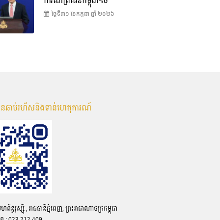
ការណ៍ព្រំដែនកម្ពុជា-ថៃ
ថ្ងៃទី៣១ ខែ​កក្កដា ឆ្នាំ ២០២៦
មានឆាប់រហ័សនិងទាន់ហេតុការណ៍
ន្ធរុស្ស៊ី , រាជធានីភ្នំពេញ, ព្រះរាជាណាចក្រកម្ពុជា
ព្ទ : 023 212 409