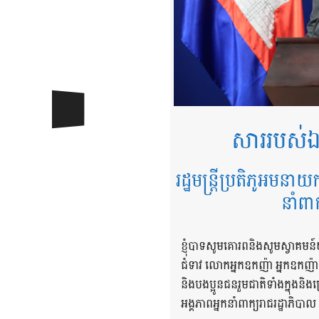
សាររបស់ឯ
រដ្ឋមន្ត្រីប្រតិភូអមនាយ
នាំពា
ខ្ញុំបាទសូមគោរពនិងសូមស្វាគមន៍
ជំទាវ លោកអ្នកឧកញ៉ា អ្នកឧកញ៉
និងបងប្អូនជនរួមជាតិទាំងក្នុង
អង្គភាពអ្នកនាំពាក្យរាជរដ្ឋាភិបាល