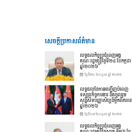
សេចក្តីប្រកាសព័ត៌មាន
លទ្ធផលកិច្ចប្រជុំពេញអង្គ
គណៈរដ្ឋមន្រ្តីថ្ងៃទី២៤ ខែកក្កដា
ឆ្នាំ២០២៦
ថ្ងៃទី២៤ ខែ​កក្កដា ឆ្នាំ ២០២៦
លទ្ធផលនៃការអញ្ជើញបំពេញ
ទស្សនកិច្ចការងារ និងចូលរួម
សន្និសីទបញ្ញាសិប្បនិម្មិតពិភ
ឆ្នាំ២០២៦
ថ្ងៃទី១៧ ខែ​កក្កដា ឆ្នាំ ២០២៦
លទ្ធផលកិច្ចប្រជុំពេញអង្គ
គណៈរដ្ឋមន្រ្តីថ្ងៃសុក្រ ទី២៦ ខែ