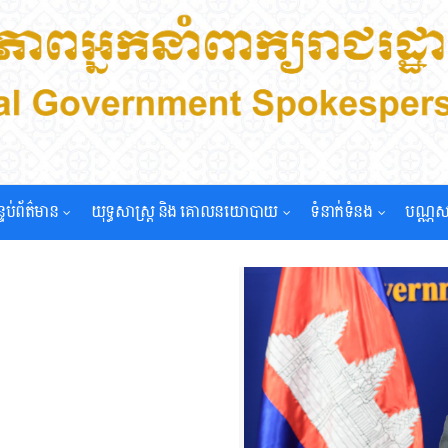
្ទប់ព័ត៌មាន
យុទ្ធសាស្រ្ត និង គោលនយោបាយ
ទំនាក់ទំនង
បណ្ណស