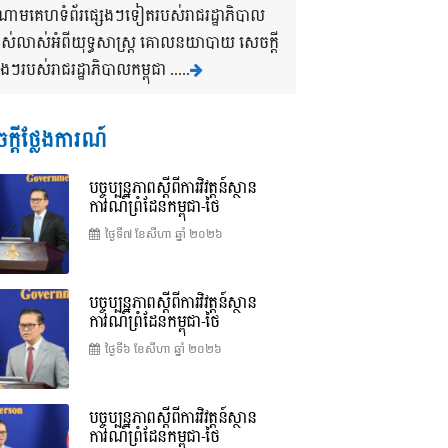
ងចំណោមគេហទំព័រផ្សេងៗទៀតរបស់រាជរដ្ឋាភិបាល
បាស់លាស់អំពីយុទ្ធសាស្រ្ត គោលនយាបាយ សេចក្តី
របស់រាជរដ្ឋាភិបាលកម្ពុជា .....
ក្តីថ្លែងការណ៍
បច្ចុប្បន្នភាពស្ដីពីការវិវត្តន៍ស្ថាន
ការណ៍ព្រំដែនកម្ពុជា-ថៃ
ថ្ងៃទី៧ ខែ​សីហា ឆ្នាំ ២០២៦
បច្ចុប្បន្នភាពស្ដីពីការវិវត្តន៍ស្ថាន
ការណ៍ព្រំដែនកម្ពុជា-ថៃ
ថ្ងៃទី៦ ខែ​សីហា ឆ្នាំ ២០២៦
បច្ចុប្បន្នភាពស្ដីពីការវិវត្តន៍ស្ថាន
ការណ៍ព្រំដែនកម្ពុជា-ថៃ