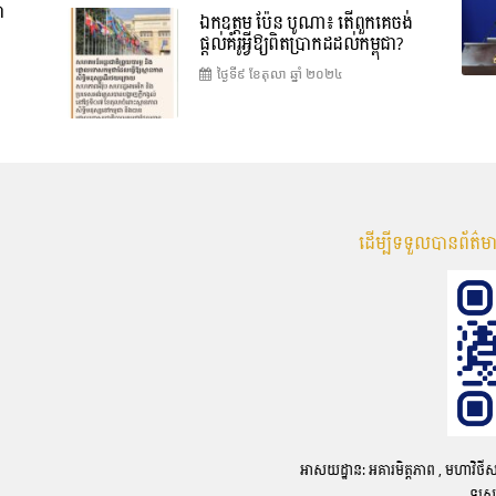
ា
ឯកឧត្តម ប៉ែន បូណា៖ តើពួកគេចង់
ផ្តល់គំរូអ្វីឱ្យពិតប្រាកដដល់កម្ពុជា?
ថ្ងៃទី៩ ខែ​តុលា ឆ្នាំ ២០២៤
ដើម្បីទទួលបានព័ត៌
អាសយដ្ឋាន: អគារមិត្តភាព , មហាវិថីសហព័
ទូរស