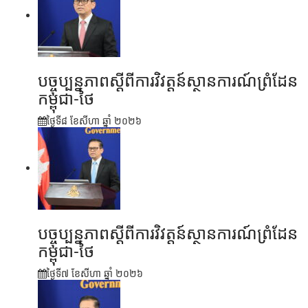
បច្ចុប្បន្នភាពស្ដីពីការវិវត្តន៍ស្ថានការណ៍ព្រំដែន
កម្ពុជា-ថៃ
ថ្ងៃទី៨ ខែ​សីហា ឆ្នាំ ២០២៦
បច្ចុប្បន្នភាពស្ដីពីការវិវត្តន៍ស្ថានការណ៍ព្រំដែន
កម្ពុជា-ថៃ
ថ្ងៃទី៧ ខែ​សីហា ឆ្នាំ ២០២៦