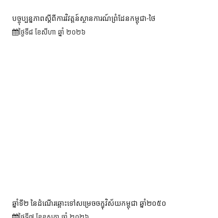
បច្ចុប្បន្នភាពស្ដីពីការវិវត្តន៍ស្ថានការណ៍ព្រំដែនកម្ពុជា-ថៃ
ថ្ងៃទី៨ ខែ​សីហា ឆ្នាំ ២០២៦
ឆ្នាំទី២ នៃដំណើរឆ្ពោះទៅសម្រេច​ចក្ខុវិស័យ​កម្ពុជា ឆ្នាំ២០៥០
ថ្ងៃទី៧ ខែ​ឧសភា ឆ្នាំ ២០២៦