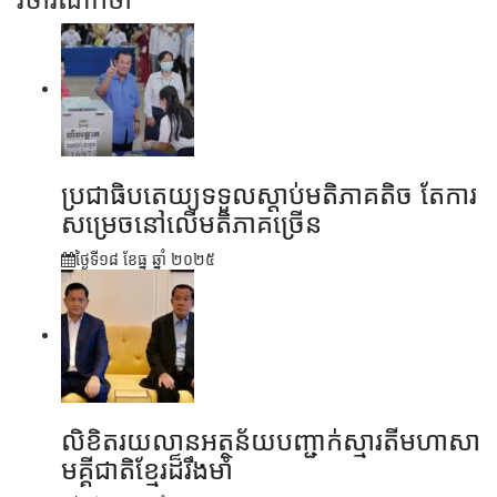
ប្រជាធិបតេយ្យទទួលស្តាប់មតិភាគតិច តែការ
សម្រេចនៅលើមតិភាគច្រើន
ថ្ងៃទី១៨ ខែ​ធ្នូ ឆ្នាំ ២០២៥
លិខិតរយលានអត្ថន័យបញ្ជាក់ស្មារតីមហាសា
មគ្គីជាតិខ្មែរដ៏រឹងមាំ