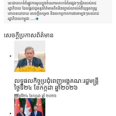
នេះជាគេហទំព័រផ្លូវការមួយក្នុងចំណោមគេហទំព័រផ្សេងៗទៀតរបស់រាជ
រដ្ឋាភិបាល ដែលផ្តល់ជូននូវព័ត៌មានពិតនិងច្បាស់លាស់អំពីយុទ្ធសាស្រ្ត
គោលនយាបាយ សេចក្តីសម្រេច និងសកម្មភាពការងារចម្បងៗរបស់រាជ
រដ្ឋាភិបាលកម្ពុជា .....
សេចក្តីប្រកាសព័ត៌មាន
លទ្ធផលកិច្ចប្រជុំពេញអង្គគណៈរដ្ឋមន្រ្តី
ថ្ងៃទី២៤ ខែកក្កដា ឆ្នាំ២០២៦
ថ្ងៃទី២៤ ខែ​កក្កដា ឆ្នាំ ២០២៦