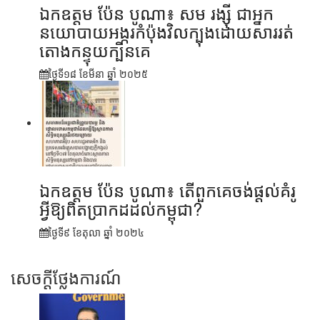
ឯកឧត្តម ប៉ែន បូណា៖ សម រង្ស៊ី ជាអ្នក
នយោបាយអង្ករកំប៉ុងវិលក្បុងដោយសាររត់
តោងកន្ទុយក្បិនគេ
ថ្ងៃទី១៨ ខែ​មីនា ឆ្នាំ ២០២៥
ឯកឧត្តម ប៉ែន បូណា៖ តើពួកគេចង់ផ្តល់គំរូ
អ្វីឱ្យពិតប្រាកដដល់កម្ពុជា?
ថ្ងៃទី៩ ខែ​តុលា ឆ្នាំ ២០២៤
សេចក្តីថ្លែងការណ៍