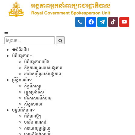
ទំព័រដើម
អំពីអង្គភាព
អំពីអង្គភាពយើង
កិច្ចការស្នូលរបស់អង្គភាព
រចនាសម្ព័ន្ធរបស់អង្គភាព
ព្រឹត្តិការណ៍
កិច្ចពិភាក្សា
វគ្គតម្រង់ទិស
វេទិកាសារព័ត៌មាន
សិក្ខាសាលា
បន្ទប់ព័ត៌មាន
ព័ត៌មានថ្មីៗ
បទវិចារណកថា
ការបោះពុម្ពផ្សាយ
សេចក្តីថ្លែងការណ៍