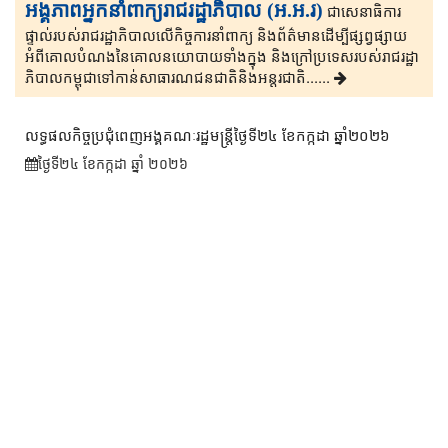
អង្គភាពអ្នកនាំពាក្យរាជរដ្ឋាភិបាល (អ.អ.រ)
ជាសេនា​ធិ​កា​រ​​
ផ្ទាល់​របស់រាជរដ្ឋាភិ​បា​ល​លើ​កិច្ចការ​នាំពាក្យ និងព័ត៌មាន​ដើម្បីផ្សព្វ​ផ្សាយ​​
អំពីគោលបំណងនៃគោល​នយោបាយទាំងក្នុង និងក្រៅ​ប្រទេ​​ស​របស់រាជរដ្ឋា​
ភិ​បា​ល​កម្ពុជាទៅកាន់សាធារណជនជាតិនិងអន្តរជាតិ......
លទ្ធផលកិច្ចប្រជុំពេញអង្គគណៈរដ្ឋមន្រ្តីថ្ងៃទី២៤ ខែកក្កដា ឆ្នាំ២០២៦
ថ្ងៃទី២៤ ខែ​កក្កដា ឆ្នាំ ២០២៦