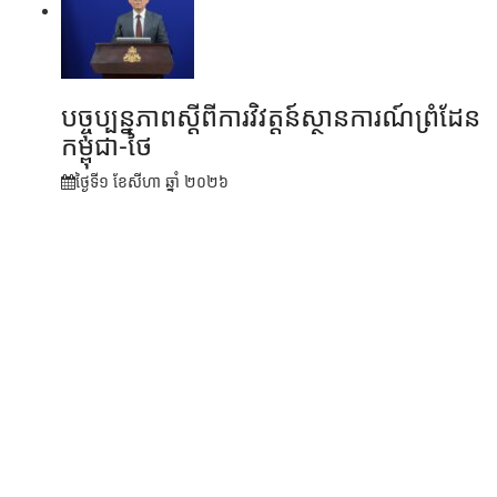
បច្ចុប្បន្នភាពស្ដីពីការវិវត្តន៍ស្ថានការណ៍ព្រំដែន
កម្ពុជា-ថៃ
ថ្ងៃទី១ ខែ​សីហា ឆ្នាំ ២០២៦