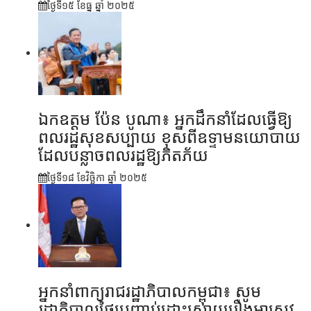
ថ្ងៃទី១៥ ខែ​ធ្នូ ឆ្នាំ ២០២៥
ឯកឧត្តម ប៉ែន បូណា៖ អ្នកដឹកនាំដែលធ្វើឱ្យ
ពលរដ្ឋសុខសប្បាយ ខុសពីឧទ្ទាមនយោបាយ
ដែលបន្លាចពលរដ្ឋឱ្យភិតភ័យ
ថ្ងៃទី១៨ ខែ​វិច្ឆិកា ឆ្នាំ ២០២៥
អ្នកនាំពាក្យរាជរដ្ឋាភិបាលកម្ពុជា៖ សូម
រដ្ឋាភិបាលថៃប្រញាប់ដោះស្រាយរឿងអាស្រូវ