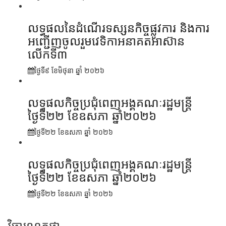
លទ្ធផលនៃដំណើរទស្សនកិច្ចផ្លូវការ និងការ
អញ្ជើញចូលរួមវេទិកាអនាគតអាស៊ាន
លើកទី៣
ថ្ងៃទី៩ ខែ​មិថុនា ឆ្នាំ ២០២៦
លទ្ធផលកិច្ចប្រជុំពេញអង្គគណៈរដ្ឋមន្ត្រី
ថ្ងៃទី២២ ខែឧសភា ឆ្នាំ២០២៦
ថ្ងៃទី២២ ខែ​ឧសភា ឆ្នាំ ២០២៦
លទ្ធផលកិច្ចប្រជុំពេញអង្គគណៈរដ្ឋមន្រ្តី
ថ្ងៃទី២២ ខែឧសភា ឆ្នាំ២០២៦
ថ្ងៃទី២២ ខែ​ឧសភា ឆ្នាំ ២០២៦
វិចារណកថា