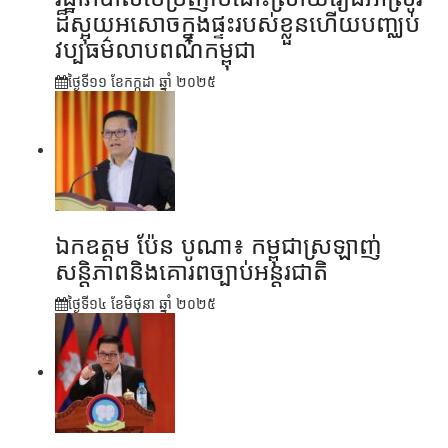
ដ៏ស្អុយអសោចក្នុងផ្ទះរបស់ខ្លួនហើយបញ្ឈប់
វប្បធម៌លាបពណ៌កម្ពុជា
ថ្ងៃទី១១ ខែ​កក្កដា ឆ្នាំ ២០២៥
ឯកឧត្តម ប៉ែន បូណា៖ កម្ពុជាស្រឡាញ់
សន្តិភាពនិងគោរពច្បាប់អន្តរជាតិ
ថ្ងៃទី១៤ ខែ​មិថុនា ឆ្នាំ ២០២៥