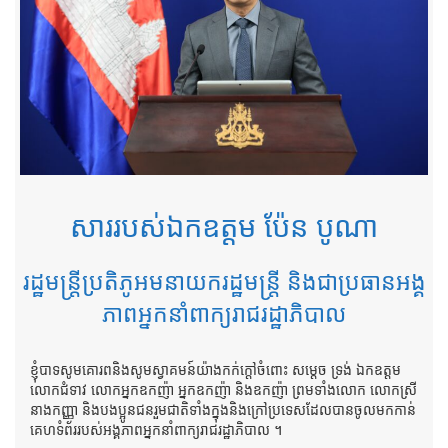
សាររបស់ឯកឧត្តម ប៉ែន បូណា
រដ្ឋមន្ត្រីប្រតិភូអមនាយករដ្ឋមន្ត្រី និងជាប្រធានអង្គ
ភាពអ្នកនាំពាក្យរាជរដ្ឋាភិបាល
ខ្ញុំបាទសូមគោរពនិងសូមស្វាគមន៍យ៉ាងកក់ក្តៅចំពោះ សម្តេច ទ្រង់ ឯកឧត្តម
លោកជំទាវ លោកអ្នកឧកញ៉ា អ្នកឧកញ៉ា និងឧកញ៉ា ព្រមទាំងលោក លោកស្រី
នាងកញ្ញា និងបងប្អូនជនរួមជាតិទាំងក្នុងនិងក្រៅប្រទេសដែលបានចូលមកកាន់
គេហទំព័ររបស់អង្គភាពអ្នកនាំពាក្យរាជរដ្ឋាភិបាល ។