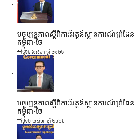
បច្ចុប្បន្នភាពស្ដីពីការវិវត្តន៍ស្ថានការណ៍ព្រំដែន
កម្ពុជា-ថៃ
ថ្ងៃទី៤ ខែ​សីហា ឆ្នាំ ២០២៦
បច្ចុប្បន្នភាពស្ដីពីការវិវត្តន៍ស្ថានការណ៍ព្រំដែន
កម្ពុជា-ថៃ
ថ្ងៃទី២ ខែ​សីហា ឆ្នាំ ២០២៦