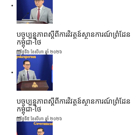
បច្ចុប្បន្នភាពស្ដីពីការវិវត្តន៍ស្ថានការណ៍ព្រំដែន
កម្ពុជា-ថៃ
ថ្ងៃទី៦ ខែ​សីហា ឆ្នាំ ២០២៦
បច្ចុប្បន្នភាពស្ដីពីការវិវត្តន៍ស្ថានការណ៍ព្រំដែន
កម្ពុជា-ថៃ
ថ្ងៃទី៥ ខែ​សីហា ឆ្នាំ ២០២៦