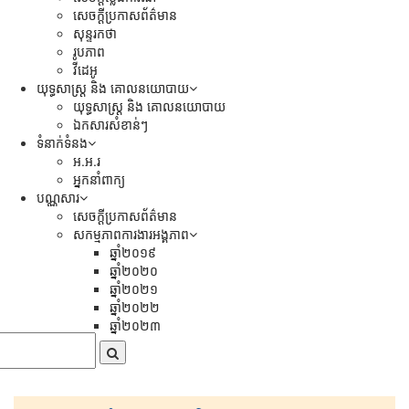
សេចក្ដីប្រកាសព័ត៌មាន
សុន្ទរកថា
រូបភាព
វីដេអូ
យុទ្ធសាស្រ្ត និង គោលនយោបាយ
យុទ្ធសាស្រ្ត និង គោលនយោបាយ
ឯកសារសំខាន់ៗ
ទំនាក់ទំនង
អ.អ.រ
អ្នកនាំពាក្យ
បណ្ណសារ
សេចក្តីប្រកាសព័ត៌មាន
សកម្មភាពការងារអង្គភាព
ឆ្នាំ២០១៩
ឆ្នាំ២០២០
ឆ្នាំ២០២១
ឆ្នាំ២០២២
ឆ្នាំ២០២៣