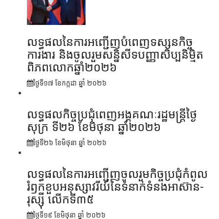
លទ្ធផលនៃការអញ្ជើញបំពេញទស្សនកិច្ច
ការងារ និងចូលរួមសន្និសីទបញ្ញាសិប្បនិម្មិត
ពិភពលោកឆ្នាំ២០២៦
ថ្ងៃទី១៧ ខែ​កក្កដា ឆ្នាំ ២០២៦
លទ្ធផលកិច្ចប្រជុំពេញអង្គគណៈរដ្ឋមន្រ្តីថ្ងៃ
សុក្រ ទី២៦ ខែមិថុនា ឆ្នាំ២០២៦
ថ្ងៃទី២៦ ខែ​មិថុនា ឆ្នាំ ២០២៦
លទ្ធផលនៃការអញ្ជើញចូលរួមកិច្ចប្រជុំកំពូល
រំឭកខួបអនុស្សាវរីយ៍នៃទំនាក់ទំនងអាស៊ាន-
រុស្ស៊ី លើកទី៣៥
ថ្ងៃទី១៩ ខែ​មិថុនា ឆ្នាំ ២០២៦