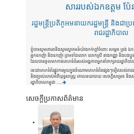
សាររបស់ឯកឧត្តម ប៉
រដ្ឋមន្ត្រីប្រតិភូអមនាយករដ្ឋមន្ត្រី និងជាប
រាជរដ្ឋាភិបាល
ខ្ញុំបាទសូមគោរពនិងសូមស្វាគមន៍យ៉ាងកក់ក្តៅចំពោះ សម្តេច ទ្រង់
អ្នកឧកញ៉ា និងឧកញ៉ា ព្រមទាំងលោក លោកស្រី នាងកញ្ញា និងបងប្អូនជ
ដែលបានចូលមកកាន់គេហទំព័ររបស់អង្គភាពអ្នកនាំពាក្យរាជរដ្ឋាភិបា
នេះជាគេហទំព័រផ្លូវការមួយក្នុងចំណោមគេហទំព័រផ្សេងៗទៀតរបស់រាជរដ
និងច្បាស់លាស់អំពីយុទ្ធសាស្រ្ត គោលនយាបាយ សេចក្តីសម្រេច និង
រដ្ឋាភិបាលកម្ពុជា .....
សេចក្តីប្រកាសព័ត៌មាន