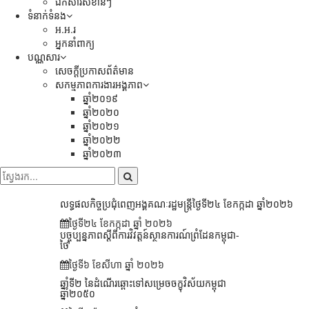
ឯកសារសំខាន់ៗ
ទំនាក់ទំនង
អ.អ.រ
អ្នកនាំពាក្យ
បណ្ណសារ
សេចក្តីប្រកាសព័ត៌មាន
សកម្មភាពការងារអង្គភាព
ឆ្នាំ២០១៩
ឆ្នាំ២០២០
ឆ្នាំ២០២១
ឆ្នាំ២០២២
ឆ្នាំ២០២៣
លទ្ធផលកិច្ចប្រជុំពេញអង្គគណៈរដ្ឋមន្រ្តីថ្ងៃទី២៤ ខែកក្កដា ឆ្នាំ២០២៦
ថ្ងៃទី២៤ ខែ​កក្កដា ឆ្នាំ ២០២៦
បច្ចុប្បន្នភាពស្ដីពីការវិវត្តន៍ស្ថានការណ៍ព្រំដែនកម្ពុជា-
ថៃ
ថ្ងៃទី៦ ខែ​សីហា ឆ្នាំ ២០២៦
ឆ្នាំទី២ នៃដំណើរឆ្ពោះទៅសម្រេច​ចក្ខុវិស័យ​កម្ពុជា
ឆ្នាំ២០៥០