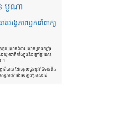
ែន បូណា
្រធានអង្គភាពអ្នកនាំពាក្យ
 ឯកឧត្តម លោកជំទាវ លោកអ្នកឧកញ៉ា
នរួមជាតិទាំងក្នុងនិងក្រៅប្រទេស
ល ។
្ឋាភិបាល ដែលផ្តល់ជូននូវព័ត៌មានពិត
សកម្មភាពការងារចម្បងៗរបស់រាជ