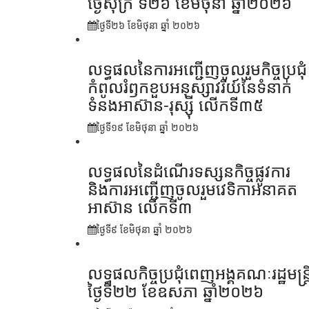
ថ្ងៃសុក្រ ទី២៦ ខែមិថុនា ឆ្នាំ២០២៦
ថ្ងៃទី២៦ ខែ​មិថុនា ឆ្នាំ ២០២៦
លទ្ធផលនៃការអញ្ជើញចូលរួមកិច្ចប្រជុំ
កំពូលរំឭកខួបអនុស្សាវរីយ៍នៃទំនាក់
ទំនងអាស៊ាន-រុស្ស៊ី លើកទី៣៥
ថ្ងៃទី១៩ ខែ​មិថុនា ឆ្នាំ ២០២៦
លទ្ធផលនៃដំណើរទស្សនកិច្ចផ្លូវការ
និងការអញ្ជើញចូលរួមវេទិកាអនាគត
អាស៊ាន លើកទី៣
ថ្ងៃទី៩ ខែ​មិថុនា ឆ្នាំ ២០២៦
លទ្ធផលកិច្ចប្រជុំពេញអង្គគណៈរដ្ឋមន្ត្រ
ថ្ងៃទី២២ ខែឧសភា ឆ្នាំ២០២៦