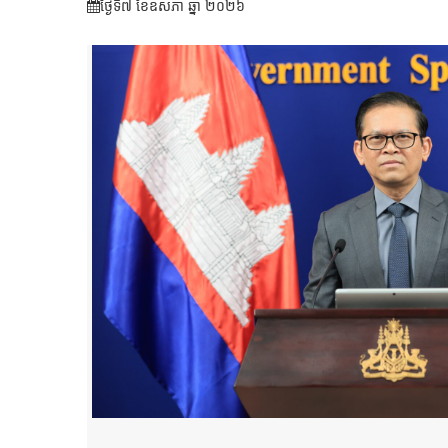
ថ្ងៃទី៧ ខែ​ឧសភា ឆ្នាំ ២០២៦