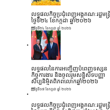
លទ្ធផលកិច្ចប្រជុំពេញអង្គគណៈរដ្ឋមន្រ្ត
ថ្ងៃទី២៤ ខែកក្កដា ឆ្នាំ២០២៦
ថ្ងៃទី២៤ ខែ​កក្កដា ឆ្នាំ ២០២៦
លទ្ធផលនៃការអញ្ជើញបំពេញទស្សន
កិច្ចការងារ និងចូលរួមសន្និសីទបញ្ញា
សិប្បនិម្មិតពិភពលោកឆ្នាំ២០២៦
ថ្ងៃទី១៧ ខែ​កក្កដា ឆ្នាំ ២០២៦
លទ្ធផលកិច្ចប្រជុំពេញអង្គគណៈរដ្ឋមន្រ្ត