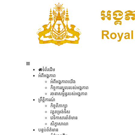
ទំព័រដើម
អំពីអង្គភាព
អំពីអង្គភាពយើង
កិច្ចការស្នូលរបស់អង្គភាព
រចនាសម្ព័ន្ធរបស់អង្គភាព
ព្រឹត្តិការណ៍
កិច្ចពិភាក្សា
វគ្គតម្រង់ទិស
វេទិកាសារព័ត៌មាន
សិក្ខាសាលា
បន្ទប់ព័ត៌មាន