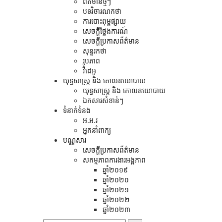
ព័ត៌មានថ្មីៗ
បទវិចារណកថា
ការបោះពុម្ពផ្សាយ
សេចក្តីថ្លែងការណ៍
សេចក្ដីប្រកាសព័ត៌មាន
សុន្ទរកថា
រូបភាព
វីដេអូ
យុទ្ធសាស្រ្ត និង គោលនយោបាយ
យុទ្ធសាស្រ្ត និង គោលនយោបាយ
ឯកសារសំខាន់ៗ
ទំនាក់ទំនង
អ.អ.រ
អ្នកនាំពាក្យ
បណ្ណសារ
សេចក្តីប្រកាសព័ត៌មាន
សកម្មភាពការងារអង្គភាព
ឆ្នាំ២០១៩
ឆ្នាំ២០២០
ឆ្នាំ២០២១
ឆ្នាំ២០២២
ឆ្នាំ២០២៣