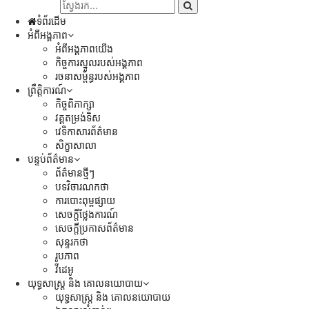
ទំព័រដើម
អំពីអង្គភាព
អំពីអង្គភាពយើង
កិច្ចការស្នូលរបស់អង្គភាព
រចនាសម្ព័ន្ធរបស់អង្គភាព
ព្រឹត្តិការណ៍
កិច្ចពិភាក្សា
វគ្គតម្រង់ទិស
វេទិកាសារព័ត៌មាន
សិក្ខាសាលា
បន្ទប់ព័ត៌មាន
ព័ត៌មានថ្មីៗ
បទវិចារណកថា
ការបោះពុម្ពផ្សាយ
សេចក្តីថ្លែងការណ៍
សេចក្ដីប្រកាសព័ត៌មាន
សុន្ទរកថា
រូបភាព
វីដេអូ
យុទ្ធសាស្រ្ត និង គោលនយោបាយ
យុទ្ធសាស្រ្ត និង គោលនយោបាយ