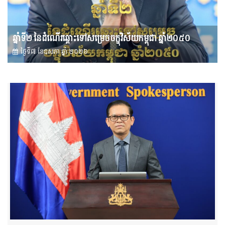
ឆ្នាំទី២ នៃដំណើរឆ្ពោះទៅសម្រេច​ចក្ខុវិស័យ​កម្ពុជា ឆ្នាំ២០៥០
ថ្ងៃទី៧ ខែ​ឧសភា ឆ្នាំ ២០២៦