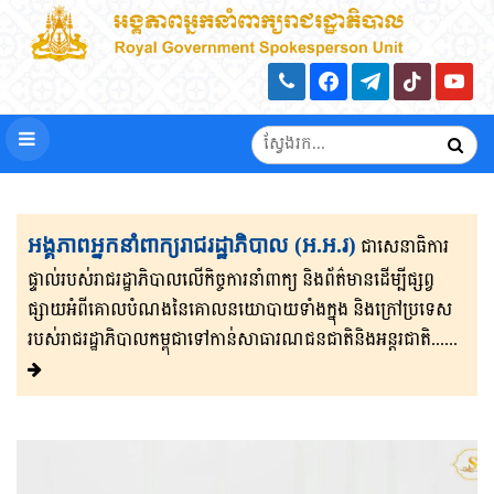
អង្គភាពអ្នកនាំពាក្យរាជរដ្ឋាភិបាល (អ.អ.រ)
ជាសេនា​ធិ​កា​រ​​
ផ្ទាល់​របស់រាជរដ្ឋាភិ​បា​ល​លើ​កិច្ចការ​នាំពាក្យ និងព័ត៌មាន​ដើម្បីផ្សព្វ​
ផ្សាយ​​អំពីគោលបំណងនៃគោល​នយោបាយទាំងក្នុង និងក្រៅ​ប្រទេ​​ស​
របស់រាជរដ្ឋា​ភិ​បា​ល​កម្ពុជាទៅកាន់សាធារណជនជាតិនិងអន្តរជាតិ......