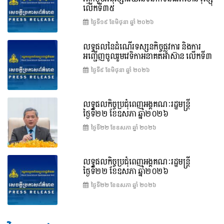
លើកទី៣៥
ថ្ងៃទី១៩ ខែ​មិថុនា ឆ្នាំ ២០២៦
លទ្ធផលនៃដំណើរទស្សនកិច្ចផ្លូវការ និងការ
អញ្ជើញចូលរួមវេទិកាអនាគតអាស៊ាន លើកទី៣
ថ្ងៃទី៩ ខែ​មិថុនា ឆ្នាំ ២០២៦
លទ្ធផលកិច្ចប្រជុំពេញអង្គគណៈរដ្ឋមន្ត្រី
ថ្ងៃទី២២ ខែឧសភា ឆ្នាំ២០២៦
ថ្ងៃទី២២ ខែ​ឧសភា ឆ្នាំ ២០២៦
លទ្ធផលកិច្ចប្រជុំពេញអង្គគណៈរដ្ឋមន្រ្តី
ថ្ងៃទី២២ ខែឧសភា ឆ្នាំ២០២៦
ថ្ងៃទី២២ ខែ​ឧសភា ឆ្នាំ ២០២៦