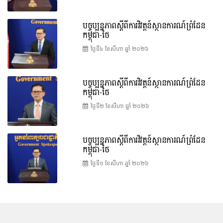
បច្ចុប្បន្នភាពស្ដីពីការវិវត្តន៍ស្ថានការណ៍ព្រំដែន
កម្ពុជា-ថៃ
ថ្ងៃទី៤ ខែ​សីហា ឆ្នាំ ២០២៦
បច្ចុប្បន្នភាពស្ដីពីការវិវត្តន៍ស្ថានការណ៍ព្រំដែន
កម្ពុជា-ថៃ
ថ្ងៃទី២ ខែ​សីហា ឆ្នាំ ២០២៦
បច្ចុប្បន្នភាពស្ដីពីការវិវត្តន៍ស្ថានការណ៍ព្រំដែន
កម្ពុជា-ថៃ
ថ្ងៃទី១ ខែ​សីហា ឆ្នាំ ២០២៦