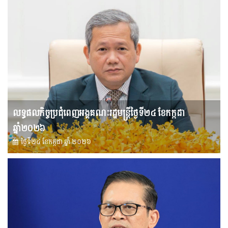
លទ្ធផលកិច្ចប្រជុំពេញអង្គគណៈរដ្ឋមន្រ្តីថ្ងៃទី២៤ ខែកក្កដា
ឆ្នាំ២០២៦
ថ្ងៃទី២៤ ខែ​កក្កដា ឆ្នាំ ២០២៦