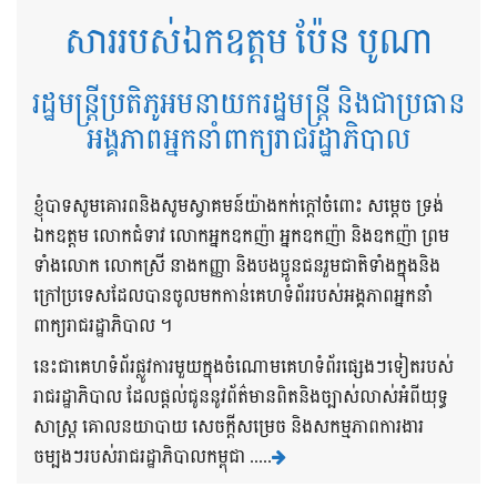
សាររបស់ឯកឧត្តម ប៉ែន បូណា
រដ្ឋមន្ត្រីប្រតិភូអមនាយករដ្ឋមន្ត្រី និងជាប្រធាន
អង្គភាពអ្នកនាំពាក្យរាជរដ្ឋាភិបាល
ខ្ញុំបាទសូមគោរពនិងសូមស្វាគមន៍យ៉ាងកក់ក្តៅចំពោះ សម្តេច ទ្រង់
ឯកឧត្តម លោកជំទាវ លោកអ្នកឧកញ៉ា អ្នកឧកញ៉ា និងឧកញ៉ា ព្រម
ទាំងលោក លោកស្រី នាងកញ្ញា និងបងប្អូនជនរួមជាតិទាំងក្នុងនិង
ក្រៅប្រទេសដែលបានចូលមកកាន់គេហទំព័ររបស់អង្គភាពអ្នកនាំ
ពាក្យរាជរដ្ឋាភិបាល ។
នេះជាគេហទំព័រផ្លូវការមួយក្នុងចំណោមគេហទំព័រផ្សេងៗទៀតរបស់
រាជរដ្ឋាភិបាល ដែលផ្តល់ជូននូវព័ត៌មានពិតនិងច្បាស់លាស់អំពីយុទ្ធ
សាស្រ្ត គោលនយាបាយ សេចក្តីសម្រេច និងសកម្មភាពការងារ
ចម្បងៗរបស់រាជរដ្ឋាភិបាលកម្ពុជា .....