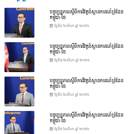
បច្ចុប្បន្នភាពស្ដីពីការវិវត្តន៍ស្ថានការណ៍ព្រំដែន
កម្ពុជា-ថៃ
ថ្ងៃទី៨ ខែ​សីហា ឆ្នាំ ២០២៦
បច្ចុប្បន្នភាពស្ដីពីការវិវត្តន៍ស្ថានការណ៍ព្រំដែន
កម្ពុជា-ថៃ
ថ្ងៃទី៧ ខែ​សីហា ឆ្នាំ ២០២៦
បច្ចុប្បន្នភាពស្ដីពីការវិវត្តន៍ស្ថានការណ៍ព្រំដែន
កម្ពុជា-ថៃ
ថ្ងៃទី៦ ខែ​សីហា ឆ្នាំ ២០២៦
បច្ចុប្បន្នភាពស្ដីពីការវិវត្តន៍ស្ថានការណ៍ព្រំដែន
កម្ពុជា-ថៃ
ថ្ងៃទី៥ ខែ​សីហា ឆ្នាំ ២០២៦