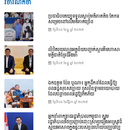
វិចារណកថា
ប្រជាធិបតេយ្យទទួលស្តាប់មតិភាគតិច តែការ
សម្រេចនៅលើមតិភាគច្រើន
ថ្ងៃទី១៨ ខែ​ធ្នូ ឆ្នាំ ២០២៥
លិខិតរយលានអត្ថន័យបញ្ជាក់ស្មារតីមហាសា
មគ្គីជាតិខ្មែរដ៏រឹងមាំ
ថ្ងៃទី១៥ ខែ​ធ្នូ ឆ្នាំ ២០២៥
ឯកឧត្តម ប៉ែន បូណា៖ អ្នកដឹកនាំដែលធ្វើឱ្យ
ពលរដ្ឋសុខសប្បាយ ខុសពីឧទ្ទាមនយោបាយ
ដែលបន្លាចពលរដ្ឋឱ្យភិតភ័យ
ថ្ងៃទី១៨ ខែ​វិច្ឆិកា ឆ្នាំ ២០២៥
អ្នកនាំពាក្យរាជរដ្ឋាភិបាលកម្ពុជា៖ សូម
រដ្ឋាភិបាលថៃប្រញាប់ដោះស្រាយរឿងអាស្រូវដ៏
ស្អុយអសោចក្នុងផ្ទះរបស់ខ្លួនហើយបញ្ឈប់វប្ប