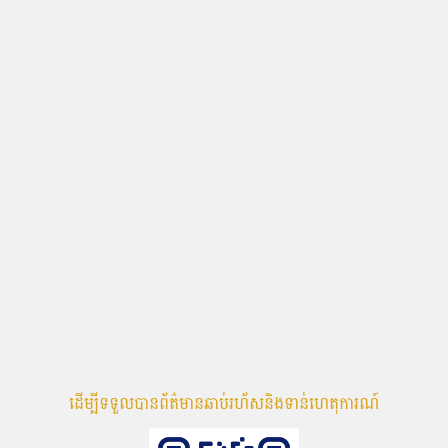
ដើម្បីទទួលបានព័ត៌មានឆាប់រហ័សនិងទាន់ហេតុការណ៍