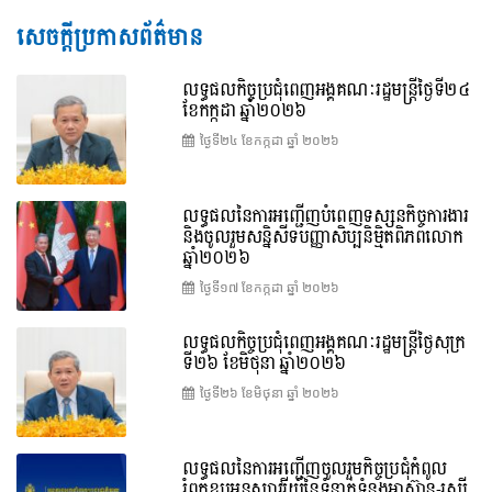
សេចក្តីប្រកាសព័ត៌មាន
លទ្ធផលកិច្ចប្រជុំពេញអង្គគណៈរដ្ឋមន្រ្តីថ្ងៃទី២៤
ខែកក្កដា ឆ្នាំ២០២៦
ថ្ងៃទី២៤ ខែ​កក្កដា ឆ្នាំ ២០២៦
លទ្ធផលនៃការអញ្ជើញបំពេញទស្សនកិច្ចការងារ
និងចូលរួមសន្និសីទបញ្ញាសិប្បនិម្មិតពិភពលោក
ឆ្នាំ២០២៦
ថ្ងៃទី១៧ ខែ​កក្កដា ឆ្នាំ ២០២៦
លទ្ធផលកិច្ចប្រជុំពេញអង្គគណៈរដ្ឋមន្រ្តីថ្ងៃសុក្រ
ទី២៦ ខែមិថុនា ឆ្នាំ២០២៦
ថ្ងៃទី២៦ ខែ​មិថុនា ឆ្នាំ ២០២៦
លទ្ធផលនៃការអញ្ជើញចូលរួមកិច្ចប្រជុំកំពូល
រំឭកខួបអនុស្សាវរីយ៍នៃទំនាក់ទំនងអាស៊ាន-រុស្ស៊ី