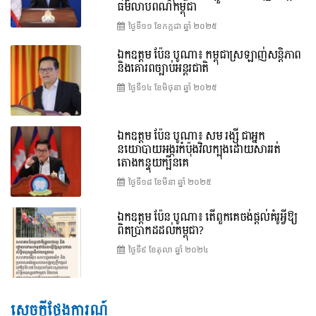
ធម៌លាបពណ៌កម្ពុជា
ថ្ងៃទី១១ ខែ​កក្កដា ឆ្នាំ ២០២៥
ឯកឧត្តម ប៉ែន បូណា៖ កម្ពុជាស្រឡាញ់សន្តិភាព
និងគោរពច្បាប់អន្តរជាតិ
ថ្ងៃទី១៤ ខែ​មិថុនា ឆ្នាំ ២០២៥
ឯកឧត្តម ប៉ែន បូណា៖ សម រង្ស៊ី ជាអ្នក
នយោបាយអង្ករកំប៉ុងវិលក្បុងដោយសាររត់
តោងកន្ទុយក្បិនគេ
ថ្ងៃទី១៨ ខែ​មីនា ឆ្នាំ ២០២៥
ឯកឧត្តម ប៉ែន បូណា៖ តើពួកគេចង់ផ្តល់គំរូអ្វីឱ្យ
ពិតប្រាកដដល់កម្ពុជា?
ថ្ងៃទី៩ ខែ​តុលា ឆ្នាំ ២០២៤
សេចក្តីថ្លែងការណ៍