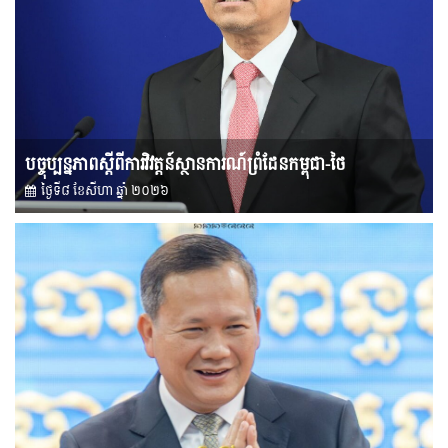
បច្ចុប្បន្នភាពស្ដីពីការវិវត្តន៍ស្ថានការណ៍ព្រំដែនកម្ពុជា-ថៃ
ថ្ងៃទី៨ ខែ​សីហា ឆ្នាំ ២០២៦