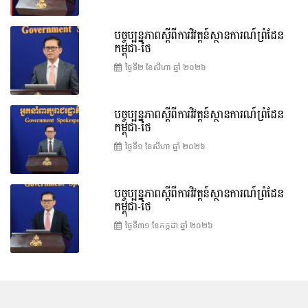
បច្ចុប្បន្នភាពស្ដីពីការវិវត្តន៍ស្ថានការណ៍ព្រំដែន
កម្ពុជា-ថៃ
ថ្ងៃទី២ ខែ​សីហា ឆ្នាំ ២០២៦
បច្ចុប្បន្នភាពស្ដីពីការវិវត្តន៍ស្ថានការណ៍ព្រំដែន
កម្ពុជា-ថៃ
ថ្ងៃទី១ ខែ​សីហា ឆ្នាំ ២០២៦
បច្ចុប្បន្នភាពស្ដីពីការវិវត្តន៍ស្ថានការណ៍ព្រំដែន
កម្ពុជា-ថៃ
ថ្ងៃទី៣១ ខែ​កក្កដា ឆ្នាំ ២០២៦