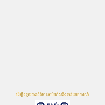
ដើម្បីទទួលបានព័ត៌មានឆាប់រហ័សនិងទាន់ហេតុការណ៍