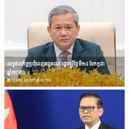
លទ្ធផលកិច្ចប្រជុំពេញអង្គគណៈរដ្ឋមន្រ្តីថ្ងៃទី២៤ ខែកក្កដា
ឆ្នាំ២០២៦
ថ្ងៃទី២៤ ខែ​កក្កដា ឆ្នាំ ២០២៦