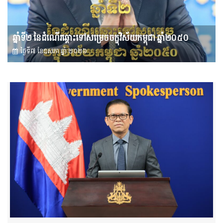
ឆ្នាំទី២ នៃដំណើរឆ្ពោះទៅសម្រេច​ចក្ខុវិស័យ​កម្ពុជា ឆ្នាំ២០៥០
ថ្ងៃទី៧ ខែ​ឧសភា ឆ្នាំ ២០២៦