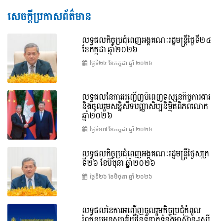
សេចក្តីប្រកាសព័ត៌មាន
លទ្ធផលកិច្ចប្រជុំពេញអង្គគណៈរដ្ឋមន្រ្តីថ្ងៃទី២៤
ខែកក្កដា ឆ្នាំ២០២៦
ថ្ងៃទី២៤ ខែ​កក្កដា ឆ្នាំ ២០២៦
លទ្ធផលនៃការអញ្ជើញបំពេញទស្សនកិច្ចការងារ
និងចូលរួមសន្និសីទបញ្ញាសិប្បនិម្មិតពិភពលោក
ឆ្នាំ២០២៦
ថ្ងៃទី១៧ ខែ​កក្កដា ឆ្នាំ ២០២៦
លទ្ធផលកិច្ចប្រជុំពេញអង្គគណៈរដ្ឋមន្រ្តីថ្ងៃសុក្រ
ទី២៦ ខែមិថុនា ឆ្នាំ២០២៦
ថ្ងៃទី២៦ ខែ​មិថុនា ឆ្នាំ ២០២៦
លទ្ធផលនៃការអញ្ជើញចូលរួមកិច្ចប្រជុំកំពូល
រំឭកខួបអនុស្សាវរីយ៍នៃទំនាក់ទំនងអាស៊ាន-រុស្ស៊ី