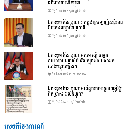
ធម៌លាបពណ៌កម្ពុជា
ថ្ងៃទី១១ ខែ​កក្កដា ឆ្នាំ ២០២៥
ឯកឧត្តម ប៉ែន បូណា៖ កម្ពុជាស្រឡាញ់សន្តិភាព
និងគោរពច្បាប់អន្តរជាតិ
ថ្ងៃទី១៤ ខែ​មិថុនា ឆ្នាំ ២០២៥
ឯកឧត្តម ប៉ែន បូណា៖ សម រង្ស៊ី ជាអ្នក
នយោបាយអង្ករកំប៉ុងវិលក្បុងដោយសាររត់
តោងកន្ទុយក្បិនគេ
ថ្ងៃទី១៨ ខែ​មីនា ឆ្នាំ ២០២៥
ឯកឧត្តម ប៉ែន បូណា៖ តើពួកគេចង់ផ្តល់គំរូអ្វីឱ្យ
ពិតប្រាកដដល់កម្ពុជា?
ថ្ងៃទី៩ ខែ​តុលា ឆ្នាំ ២០២៤
សេចក្តីថ្លែងការណ៍