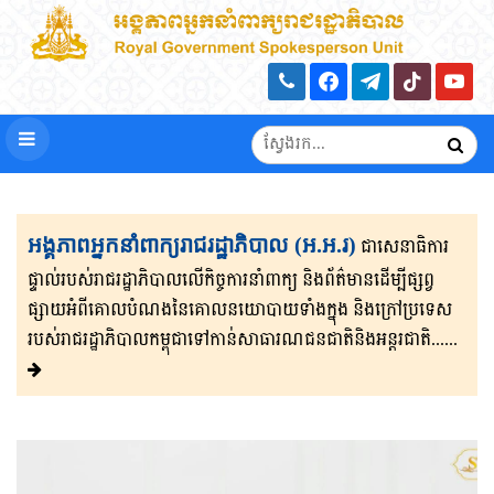
អង្គភាពអ្នកនាំពាក្យរាជរដ្ឋាភិបាល (អ.អ.រ)
ជាសេនា​ធិ​កា​រ​​
ផ្ទាល់​របស់រាជរដ្ឋាភិ​បា​ល​លើ​កិច្ចការ​នាំពាក្យ និងព័ត៌មាន​ដើម្បីផ្សព្វ​
ផ្សាយ​​អំពីគោលបំណងនៃគោល​នយោបាយទាំងក្នុង និងក្រៅ​ប្រទេ​​ស​
របស់រាជរដ្ឋា​ភិ​បា​ល​កម្ពុជាទៅកាន់សាធារណជនជាតិនិងអន្តរជាតិ......