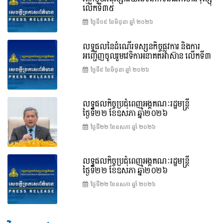
លើកទី៣៥
ថ្ងៃទី១៩ ខែ​មិថុនា ឆ្នាំ ២០២៦
លទ្ធផលនៃដំណើរទស្សនកិច្ចផ្លូវការ និងការ
អញ្ជើញចូលរួមវេទិកាអនាគតអាស៊ាន លើកទី៣
ថ្ងៃទី៩ ខែ​មិថុនា ឆ្នាំ ២០២៦
លទ្ធផលកិច្ចប្រជុំពេញអង្គគណៈរដ្ឋមន្ត្រី
ថ្ងៃទី២២ ខែឧសភា ឆ្នាំ២០២៦
ថ្ងៃទី២២ ខែ​ឧសភា ឆ្នាំ ២០២៦
លទ្ធផលកិច្ចប្រជុំពេញអង្គគណៈរដ្ឋមន្រ្តី
ថ្ងៃទី២២ ខែឧសភា ឆ្នាំ២០២៦
ថ្ងៃទី២២ ខែ​ឧសភា ឆ្នាំ ២០២៦