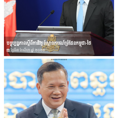
បច្ចុប្បន្នភាពស្ដីពីការវិវត្តន៍ស្ថានការណ៍ព្រំដែនកម្ពុជា-ថៃ
ថ្ងៃទី៧ ខែ​សីហា ឆ្នាំ ២០២៦