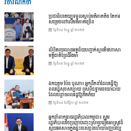
វិចារណកថា
ប្រជាធិបតេយ្យទទួលស្តាប់មតិភាគតិច តែការ
សម្រេចនៅលើមតិភាគច្រើន
ថ្ងៃទី១៨ ខែ​ធ្នូ ឆ្នាំ ២០២៥
លិខិតរយលានអត្ថន័យបញ្ជាក់ស្មារតីមហាសា
មគ្គីជាតិខ្មែរដ៏រឹងមាំ
ថ្ងៃទី១៥ ខែ​ធ្នូ ឆ្នាំ ២០២៥
ឯកឧត្តម ប៉ែន បូណា៖ អ្នកដឹកនាំដែលធ្វើឱ្យ
ពលរដ្ឋសុខសប្បាយ ខុសពីឧទ្ទាមនយោបាយ
ដែលបន្លាចពលរដ្ឋឱ្យភិតភ័យ
ថ្ងៃទី១៨ ខែ​វិច្ឆិកា ឆ្នាំ ២០២៥
អ្នកនាំពាក្យរាជរដ្ឋាភិបាលកម្ពុជា៖ សូម
រដ្ឋាភិបាលថៃប្រញាប់ដោះស្រាយរឿងអាស្រូវដ៏
ស្អុយអសោចក្នុងផ្ទះរបស់ខ្លួនហើយបញ្ឈប់វប្ប