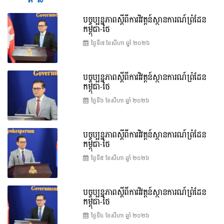
បច្ចុប្បន្នភាពស្ដីពីការវិវត្តន៍ស្ថានការណ៍ព្រំដែន
កម្ពុជា-ថៃ
ថ្ងៃទី៧ ខែ​សីហា ឆ្នាំ ២០២៦
បច្ចុប្បន្នភាពស្ដីពីការវិវត្តន៍ស្ថានការណ៍ព្រំដែន
កម្ពុជា-ថៃ
ថ្ងៃទី៦ ខែ​សីហា ឆ្នាំ ២០២៦
បច្ចុប្បន្នភាពស្ដីពីការវិវត្តន៍ស្ថានការណ៍ព្រំដែន
កម្ពុជា-ថៃ
ថ្ងៃទី៥ ខែ​សីហា ឆ្នាំ ២០២៦
បច្ចុប្បន្នភាពស្ដីពីការវិវត្តន៍ស្ថានការណ៍ព្រំដែន
កម្ពុជា-ថៃ
ថ្ងៃទី៤ ខែ​សីហា ឆ្នាំ ២០២៦