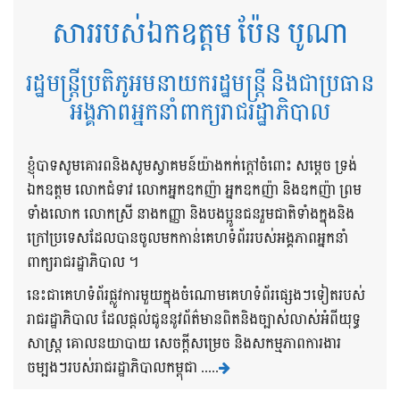
សាររបស់ឯកឧត្តម ប៉ែន បូណា
រដ្ឋមន្ត្រីប្រតិភូអមនាយករដ្ឋមន្ត្រី និងជាប្រធាន
អង្គភាពអ្នកនាំពាក្យរាជរដ្ឋាភិបាល
ខ្ញុំបាទសូមគោរពនិងសូមស្វាគមន៍យ៉ាងកក់ក្តៅចំពោះ សម្តេច ទ្រង់
ឯកឧត្តម លោកជំទាវ លោកអ្នកឧកញ៉ា អ្នកឧកញ៉ា និងឧកញ៉ា ព្រម
ទាំងលោក លោកស្រី នាងកញ្ញា និងបងប្អូនជនរួមជាតិទាំងក្នុងនិង
ក្រៅប្រទេសដែលបានចូលមកកាន់គេហទំព័ររបស់អង្គភាពអ្នកនាំ
ពាក្យរាជរដ្ឋាភិបាល ។
នេះជាគេហទំព័រផ្លូវការមួយក្នុងចំណោមគេហទំព័រផ្សេងៗទៀតរបស់
រាជរដ្ឋាភិបាល ដែលផ្តល់ជូននូវព័ត៌មានពិតនិងច្បាស់លាស់អំពីយុទ្ធ
សាស្រ្ត គោលនយាបាយ សេចក្តីសម្រេច និងសកម្មភាពការងារ
ចម្បងៗរបស់រាជរដ្ឋាភិបាលកម្ពុជា .....