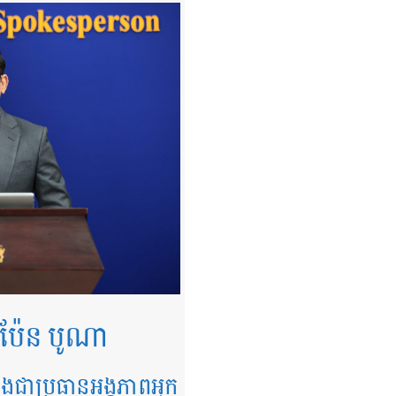
ប៉ែន បូណា
ី និងជាប្រធានអង្គភាពអ្នក