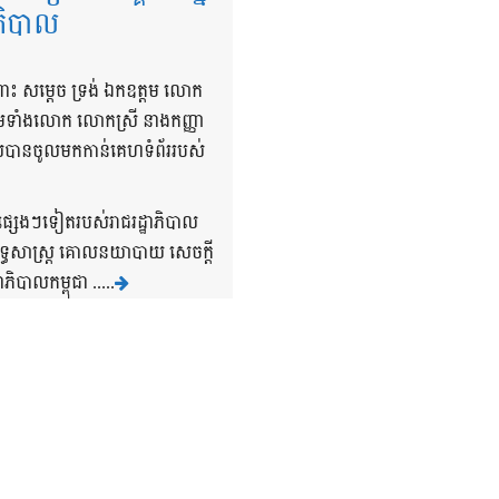
ាភិបាល
ពោះ សម្តេច ទ្រង់ ឯកឧត្តម លោក
្រមទាំងលោក លោកស្រី នាងកញ្ញា
ដែលបានចូលមកកាន់គេហទំព័ររបស់
រផ្សេងៗទៀតរបស់រាជរដ្ឋាភិបាល
ុទ្ធសាស្រ្ត គោលនយាបាយ សេចក្តី
ិបាលកម្ពុជា .....