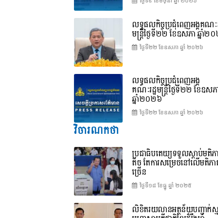
ថ្ងៃទី៩ ខែ​មិថុនា ឆ្នាំ ២០២៦
លទ្ធផលកិច្ចប្រជុំពេញអង្គគណៈរ
មន្ត្រីថ្ងៃទី២២ ខែឧសភា ឆ្នាំ២
ថ្ងៃទី២២ ខែ​ឧសភា ឆ្នាំ ២០២៦
លទ្ធផលកិច្ចប្រជុំពេញអង្គ
គណៈរដ្ឋមន្រ្តីថ្ងៃទី២២ ខែឧសភ
ឆ្នាំ២០២៦
ថ្ងៃទី២២ ខែ​ឧសភា ឆ្នាំ ២០២៦
វិចារណកថា
ប្រជាធិបតេយ្យទទួលស្តាប់មតិភ
តិច តែការសម្រេចនៅលើមតិភា
ច្រើន
ថ្ងៃទី១៨ ខែ​ធ្នូ ឆ្នាំ ២០២៥
លិខិតរយលានអត្ថន័យបញ្ជាក់ស្ម