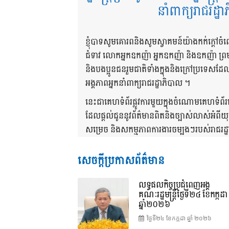
នាំពាក្យរាជរដ្ឋ
ខ្ញុំបាទសូមគោរពនិងសូមស្វាគមន៍យ៉ាងកក់ក្តៅចំ
ជំទាវ លោកអ្នកឧកញ៉ា អ្នកឧកញ៉ា និងឧកញ៉ា ព
និងបងប្អូនជនរួមជាតិទាំងក្នុងនិងក្រៅប្រទេស
អង្គភាពអ្នកនាំពាក្យរាជរដ្ឋាភិបាល ។
នេះជាគេហទំព័រផ្លូវការមួយក្នុងចំណោមគេហទំព័
ដែលផ្តល់ជូននូវព័ត៌មានពិតនិងច្បាស់លាស់អំពីយ
សម្រេច និងសកម្មភាពការងារចម្បងៗរបស់រាជរដ្ឋាភ
សេចក្តីប្រកាសព័ត៌មាន
លទ្ធផលកិច្ចប្រជុំពេញអង្គ
គណៈរដ្ឋមន្រ្តីថ្ងៃទី២៤ ខែកក្កដា
ឆ្នាំ២០២៦
ថ្ងៃទី២៤ ខែ​កក្កដា ឆ្នាំ ២០២៦