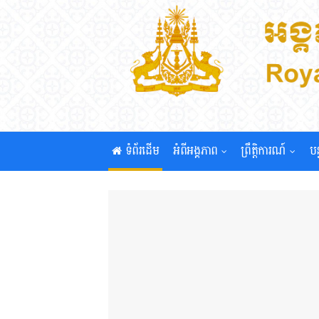
ទំព័រដើម
អំពីអង្គភាព
ព្រឹត្តិការណ៍
បន