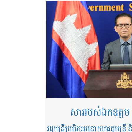
សាររបស់ឯកឧត្តម 
រដ្ឋមន្ត្រីប្រតិភូអមនាយករដ្ឋមន្ត្រ