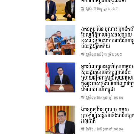
មហាសាមគ្គីជាតិខ្មែរដ៏រឹងមាំ
ថ្ងៃទី១៥ ខែ​ធ្នូ ឆ្នាំ ២០២៥
ឯកឧត្តម ប៉ែន បូណា៖ អ្នកដឹកនា
ដែលធ្វើឱ្យពលរដ្ឋសុខសប្បាយ
ខុសពីឧទ្ទាមនយោបាយដែលបន្
ពលរដ្ឋឱ្យភិតភ័យ
ថ្ងៃទី១៨ ខែ​វិច្ឆិកា ឆ្នាំ ២០២៥
អ្នកនាំពាក្យរាជរដ្ឋាភិបាលកម្ពុជា
សូមរដ្ឋាភិបាលថៃប្រញាប់ដោះ
ស្រាយរឿងអាស្រូវដ៏ស្អុយអស
ក្នុងផ្ទះរបស់ខ្លួនហើយបញ្ឈប់វប្ប
ធម៌លាបពណ៌កម្ពុជា
ថ្ងៃទី១១ ខែ​កក្កដា ឆ្នាំ ២០២៥
ឯកឧត្តម ប៉ែន បូណា៖ កម្ពុជា
ស្រឡាញ់សន្តិភាពនិងគោរពច្បា
អន្តរជាតិ
ថ្ងៃទី១៤ ខែ​មិថុនា ឆ្នាំ ២០២៥