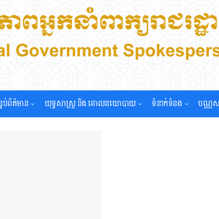
្ទប់ព័ត៌មាន
យុទ្ធសាស្រ្ត និង គោលនយោបាយ
ទំនាក់ទំនង
បណ្ណស