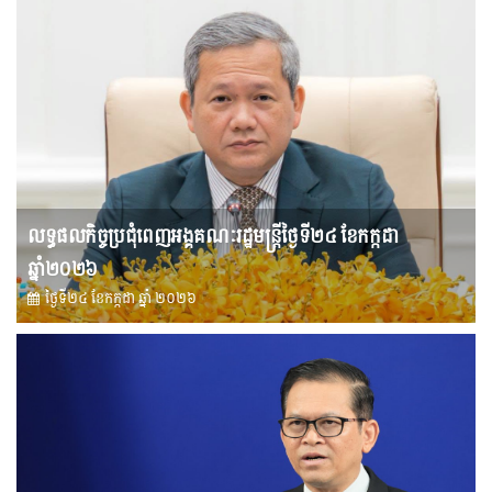
លទ្ធផលកិច្ចប្រជុំពេញអង្គគណៈរដ្ឋមន្រ្តីថ្ងៃទី២៤ ខែកក្កដា
ឆ្នាំ២០២៦
ថ្ងៃទី២៤ ខែ​កក្កដា ឆ្នាំ ២០២៦