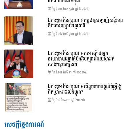
ធម៌លាបពណ៌កម្ពុជា
ថ្ងៃទី១១ ខែ​កក្កដា ឆ្នាំ ២០២៥
ឯកឧត្តម ប៉ែន បូណា៖ កម្ពុជាស្រឡាញ់សន្តិភាព
និងគោរពច្បាប់អន្តរជាតិ
ថ្ងៃទី១៤ ខែ​មិថុនា ឆ្នាំ ២០២៥
ឯកឧត្តម ប៉ែន បូណា៖ សម រង្ស៊ី ជាអ្នក
នយោបាយអង្ករកំប៉ុងវិលក្បុងដោយសាររត់
តោងកន្ទុយក្បិនគេ
ថ្ងៃទី១៨ ខែ​មីនា ឆ្នាំ ២០២៥
ឯកឧត្តម ប៉ែន បូណា៖ តើពួកគេចង់ផ្តល់គំរូអ្វីឱ្យ
ពិតប្រាកដដល់កម្ពុជា?
ថ្ងៃទី៩ ខែ​តុលា ឆ្នាំ ២០២៤
សេចក្តីថ្លែងការណ៍