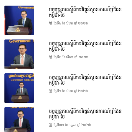
បច្ចុប្បន្នភាពស្ដីពីការវិវត្តន៍ស្ថានការណ៍ព្រំដែន
កម្ពុជា-ថៃ
ថ្ងៃទី៤ ខែ​សីហា ឆ្នាំ ២០២៦
បច្ចុប្បន្នភាពស្ដីពីការវិវត្តន៍ស្ថានការណ៍ព្រំដែន
កម្ពុជា-ថៃ
ថ្ងៃទី២ ខែ​សីហា ឆ្នាំ ២០២៦
បច្ចុប្បន្នភាពស្ដីពីការវិវត្តន៍ស្ថានការណ៍ព្រំដែន
កម្ពុជា-ថៃ
ថ្ងៃទី១ ខែ​សីហា ឆ្នាំ ២០២៦
បច្ចុប្បន្នភាពស្ដីពីការវិវត្តន៍ស្ថានការណ៍ព្រំដែន
កម្ពុជា-ថៃ
ថ្ងៃទី៣១ ខែ​កក្កដា ឆ្នាំ ២០២៦