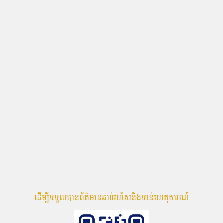
ដើម្បីទទួលបានព័ត៌មានឆាប់រហ័សនិងទាន់ហេតុការណ៍