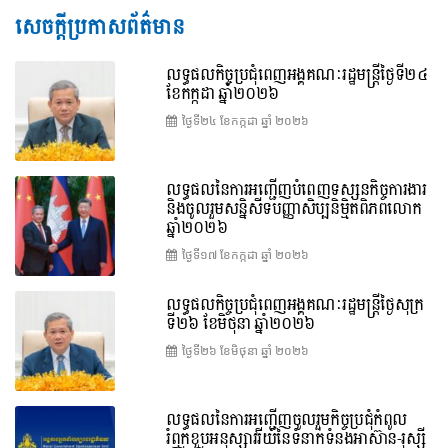
សេចក្តីប្រកាសព័ត៌មាន
លទ្ធផលកិច្ចប្រជុំពេញអង្គគណៈរដ្ឋមន្រ្តីថ្ងៃទី២៤
ខែកក្កដា ឆ្នាំ២០២៦
ថ្ងៃទី២៤ ខែ​កក្កដា ឆ្នាំ ២០២៦
លទ្ធផលនៃការអញ្ជើញបំពេញទស្សនកិច្ចការងារ
និងចូលរួមសន្និសីទបញ្ញាសិប្បនិម្មិតពិភពលោក
ឆ្នាំ២០២៦
ថ្ងៃទី១៧ ខែ​កក្កដា ឆ្នាំ ២០២៦
លទ្ធផលកិច្ចប្រជុំពេញអង្គគណៈរដ្ឋមន្រ្តីថ្ងៃសុក្រ
ទី២៦ ខែមិថុនា ឆ្នាំ២០២៦
ថ្ងៃទី២៦ ខែ​មិថុនា ឆ្នាំ ២០២៦
លទ្ធផលនៃការអញ្ជើញចូលរួមកិច្ចប្រជុំកំពូល
រំឭកខួបអនុស្សាវរីយ៍នៃទំនាក់ទំនងអាស៊ាន-រុស្ស៊ី