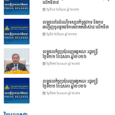
លើកទី៣៥
ថ្ងៃទី១៩ ខែ​មិថុនា ឆ្នាំ ២០២៦
លទ្ធផលនៃដំណើរទស្សនកិច្ចផ្លូវការ និងការ
អញ្ជើញចូលរួមវេទិកាអនាគតអាស៊ាន លើកទី៣
ថ្ងៃទី៩ ខែ​មិថុនា ឆ្នាំ ២០២៦
លទ្ធផលកិច្ចប្រជុំពេញអង្គគណៈរដ្ឋមន្ត្រី
ថ្ងៃទី២២ ខែឧសភា ឆ្នាំ២០២៦
ថ្ងៃទី២២ ខែ​ឧសភា ឆ្នាំ ២០២៦
លទ្ធផលកិច្ចប្រជុំពេញអង្គគណៈរដ្ឋមន្រ្តី
ថ្ងៃទី២២ ខែឧសភា ឆ្នាំ២០២៦
ថ្ងៃទី២២ ខែ​ឧសភា ឆ្នាំ ២០២៦