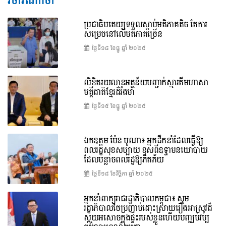
វិចារណកថា
ប្រជាធិបតេយ្យទទួលស្តាប់មតិភាគតិច តែការ
សម្រេចនៅលើមតិភាគច្រើន
ថ្ងៃទី១៨ ខែ​ធ្នូ ឆ្នាំ ២០២៥
លិខិតរយលានអត្ថន័យបញ្ជាក់ស្មារតីមហាសា
មគ្គីជាតិខ្មែរដ៏រឹងមាំ
ថ្ងៃទី១៥ ខែ​ធ្នូ ឆ្នាំ ២០២៥
ឯកឧត្តម ប៉ែន បូណា៖ អ្នកដឹកនាំដែលធ្វើឱ្យ
ពលរដ្ឋសុខសប្បាយ ខុសពីឧទ្ទាមនយោបាយ
ដែលបន្លាចពលរដ្ឋឱ្យភិតភ័យ
ថ្ងៃទី១៨ ខែ​វិច្ឆិកា ឆ្នាំ ២០២៥
អ្នកនាំពាក្យរាជរដ្ឋាភិបាលកម្ពុជា៖ សូម
រដ្ឋាភិបាលថៃប្រញាប់ដោះស្រាយរឿងអាស្រូវដ៏
ស្អុយអសោចក្នុងផ្ទះរបស់ខ្លួនហើយបញ្ឈប់វប្ប