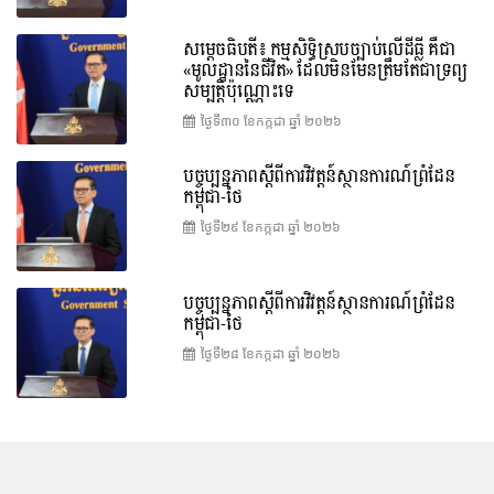
សម្តេចធិបតី៖ កម្មសិទ្ធិស្របច្បាប់លើដីធ្លី គឺជា
«មូលដ្ឋាននៃជីវិត» ដែលមិនមែនត្រឹមតែជាទ្រព្យ
សម្បត្តិប៉ុណ្ណោះទេ
ថ្ងៃទី៣០ ខែ​កក្កដា ឆ្នាំ ២០២៦
បច្ចុប្បន្នភាពស្ដីពីការវិវត្តន៍ស្ថានការណ៍ព្រំដែន
កម្ពុជា-ថៃ
ថ្ងៃទី២៩ ខែ​កក្កដា ឆ្នាំ ២០២៦
បច្ចុប្បន្នភាពស្ដីពីការវិវត្តន៍ស្ថានការណ៍ព្រំដែន
កម្ពុជា-ថៃ
ថ្ងៃទី២៨ ខែ​កក្កដា ឆ្នាំ ២០២៦