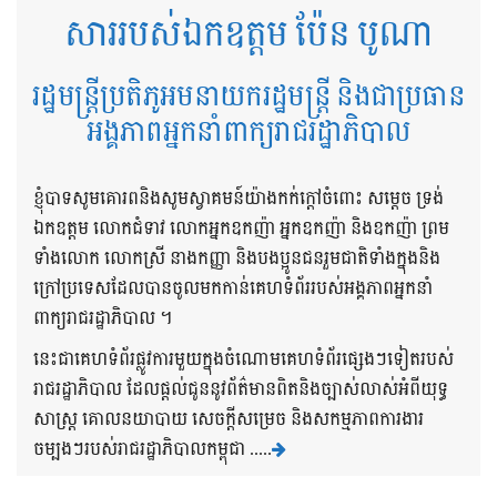
សាររបស់ឯកឧត្តម ប៉ែន បូណា
រដ្ឋមន្ត្រីប្រតិភូអមនាយករដ្ឋមន្ត្រី និងជាប្រធាន
អង្គភាពអ្នកនាំពាក្យរាជរដ្ឋាភិបាល
ខ្ញុំបាទសូមគោរពនិងសូមស្វាគមន៍យ៉ាងកក់ក្តៅចំពោះ សម្តេច ទ្រង់
ឯកឧត្តម លោកជំទាវ លោកអ្នកឧកញ៉ា អ្នកឧកញ៉ា និងឧកញ៉ា ព្រម
ទាំងលោក លោកស្រី នាងកញ្ញា និងបងប្អូនជនរួមជាតិទាំងក្នុងនិង
ក្រៅប្រទេសដែលបានចូលមកកាន់គេហទំព័ររបស់អង្គភាពអ្នកនាំ
ពាក្យរាជរដ្ឋាភិបាល ។
នេះជាគេហទំព័រផ្លូវការមួយក្នុងចំណោមគេហទំព័រផ្សេងៗទៀតរបស់
រាជរដ្ឋាភិបាល ដែលផ្តល់ជូននូវព័ត៌មានពិតនិងច្បាស់លាស់អំពីយុទ្ធ
សាស្រ្ត គោលនយាបាយ សេចក្តីសម្រេច និងសកម្មភាពការងារ
ចម្បងៗរបស់រាជរដ្ឋាភិបាលកម្ពុជា .....