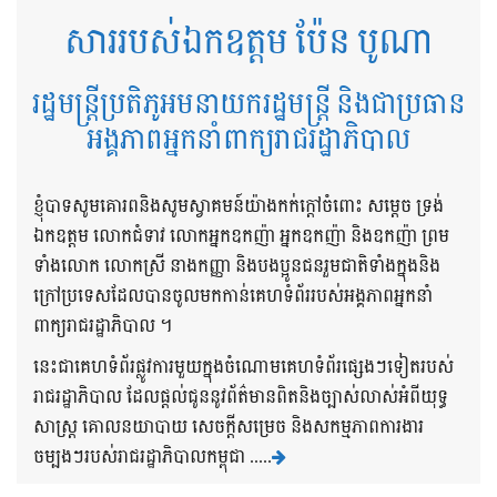
សាររបស់ឯកឧត្តម ប៉ែន បូណា
រដ្ឋមន្ត្រីប្រតិភូអមនាយករដ្ឋមន្ត្រី និងជាប្រធាន
អង្គភាពអ្នកនាំពាក្យរាជរដ្ឋាភិបាល
ខ្ញុំបាទសូមគោរពនិងសូមស្វាគមន៍យ៉ាងកក់ក្តៅចំពោះ សម្តេច ទ្រង់
ឯកឧត្តម លោកជំទាវ លោកអ្នកឧកញ៉ា អ្នកឧកញ៉ា និងឧកញ៉ា ព្រម
ទាំងលោក លោកស្រី នាងកញ្ញា និងបងប្អូនជនរួមជាតិទាំងក្នុងនិង
ក្រៅប្រទេសដែលបានចូលមកកាន់គេហទំព័ររបស់អង្គភាពអ្នកនាំ
ពាក្យរាជរដ្ឋាភិបាល ។
នេះជាគេហទំព័រផ្លូវការមួយក្នុងចំណោមគេហទំព័រផ្សេងៗទៀតរបស់
រាជរដ្ឋាភិបាល ដែលផ្តល់ជូននូវព័ត៌មានពិតនិងច្បាស់លាស់អំពីយុទ្ធ
សាស្រ្ត គោលនយាបាយ សេចក្តីសម្រេច និងសកម្មភាពការងារ
ចម្បងៗរបស់រាជរដ្ឋាភិបាលកម្ពុជា .....