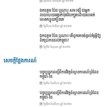
ថ្ងៃទី១៤ ខែ​មិថុនា ឆ្នាំ ២០២៥
ឯកឧត្តម ប៉ែន បូណា៖ សម រង្ស៊ី ជាអ្នក
នយោបាយអង្ករកំប៉ុងវិលក្បុងដោយសាររត់
តោងកន្ទុយក្បិនគេ
ថ្ងៃទី១៨ ខែ​មីនា ឆ្នាំ ២០២៥
ឯកឧត្តម ប៉ែន បូណា៖ តើពួកគេចង់ផ្តល់គំរូអ្វីឱ្យ
ពិតប្រាកដដល់កម្ពុជា?
ថ្ងៃទី៩ ខែ​តុលា ឆ្នាំ ២០២៤
សេចក្តីថ្លែងការណ៍
បច្ចុប្បន្នភាពស្ដីពីការវិវត្តន៍ស្ថានការណ៍ព្រំដែន
កម្ពុជា-ថៃ
ថ្ងៃទី៨ ខែ​សីហា ឆ្នាំ ២០២៦
បច្ចុប្បន្នភាពស្ដីពីការវិវត្តន៍ស្ថានការណ៍ព្រំដែន
កម្ពុជា-ថៃ
ថ្ងៃទី៧ ខែ​សីហា ឆ្នាំ ២០២៦