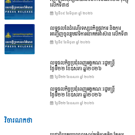
លើកទី៣៥
ថ្ងៃទី១៩ ខែ​មិថុនា ឆ្នាំ ២០២៦
លទ្ធផលនៃដំណើរទស្សនកិច្ចផ្លូវការ និងការ
អញ្ជើញចូលរួមវេទិកាអនាគតអាស៊ាន លើកទី៣
ថ្ងៃទី៩ ខែ​មិថុនា ឆ្នាំ ២០២៦
លទ្ធផលកិច្ចប្រជុំពេញអង្គគណៈរដ្ឋមន្ត្រី
ថ្ងៃទី២២ ខែឧសភា ឆ្នាំ២០២៦
ថ្ងៃទី២២ ខែ​ឧសភា ឆ្នាំ ២០២៦
លទ្ធផលកិច្ចប្រជុំពេញអង្គគណៈរដ្ឋមន្រ្តី
ថ្ងៃទី២២ ខែឧសភា ឆ្នាំ២០២៦
ថ្ងៃទី២២ ខែ​ឧសភា ឆ្នាំ ២០២៦
វិចារណកថា