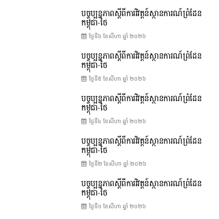
បច្ចុប្បន្នភាពស្ដីពីការវិវត្តន៍ស្ថានការណ៍ព្រំដែន
កម្ពុជា-ថៃ
ថ្ងៃទី៦ ខែ​សីហា ឆ្នាំ ២០២៦
បច្ចុប្បន្នភាពស្ដីពីការវិវត្តន៍ស្ថានការណ៍ព្រំដែន
កម្ពុជា-ថៃ
ថ្ងៃទី៥ ខែ​សីហា ឆ្នាំ ២០២៦
បច្ចុប្បន្នភាពស្ដីពីការវិវត្តន៍ស្ថានការណ៍ព្រំដែន
កម្ពុជា-ថៃ
ថ្ងៃទី៤ ខែ​សីហា ឆ្នាំ ២០២៦
បច្ចុប្បន្នភាពស្ដីពីការវិវត្តន៍ស្ថានការណ៍ព្រំដែន
កម្ពុជា-ថៃ
ថ្ងៃទី២ ខែ​សីហា ឆ្នាំ ២០២៦
បច្ចុប្បន្នភាពស្ដីពីការវិវត្តន៍ស្ថានការណ៍ព្រំដែន
កម្ពុជា-ថៃ
ថ្ងៃទី១ ខែ​សីហា ឆ្នាំ ២០២៦