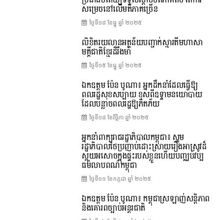
ប្រជាធិបតេយ្យទទួលស្តាប់មតិភាគតិច តែការ
សម្រេចនៅលើមតិភាគច្រើន
ថ្ងៃទី១៨ ខែ​ធ្នូ ឆ្នាំ ២០២៥
លិខិតរយលានអត្ថន័យបញ្ជាក់ស្មារតីមហាសា
មគ្គីជាតិខ្មែរដ៏រឹងមាំ
ថ្ងៃទី១៥ ខែ​ធ្នូ ឆ្នាំ ២០២៥
ឯកឧត្តម ប៉ែន បូណា៖ អ្នកដឹកនាំដែលធ្វើឱ្យ
ពលរដ្ឋសុខសប្បាយ ខុសពីឧទ្ទាមនយោបាយ
ដែលបន្លាចពលរដ្ឋឱ្យភិតភ័យ
ថ្ងៃទី១៨ ខែ​វិច្ឆិកា ឆ្នាំ ២០២៥
អ្នកនាំពាក្យរាជរដ្ឋាភិបាលកម្ពុជា៖ សូម
រដ្ឋាភិបាលថៃប្រញាប់ដោះស្រាយរឿងអាស្រូវដ៏
ស្អុយអសោចក្នុងផ្ទះរបស់ខ្លួនហើយបញ្ឈប់វប្ប
ធម៌លាបពណ៌កម្ពុជា
ថ្ងៃទី១១ ខែ​កក្កដា ឆ្នាំ ២០២៥
ឯកឧត្តម ប៉ែន បូណា៖ កម្ពុជាស្រឡាញ់សន្តិភាព
និងគោរពច្បាប់អន្តរជាតិ