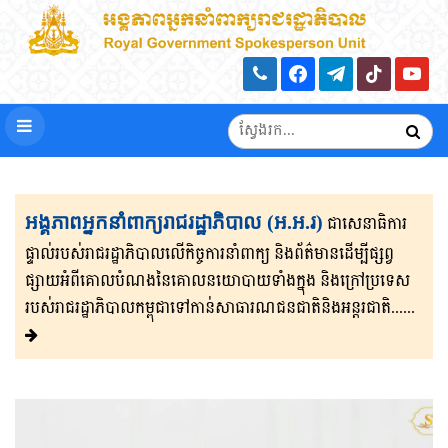
អង្គភាពអ្នកនាំពាក្យរាជរដ្ឋាភិបាល (អ.អ.រ)
ជាសេនា​ធិ​កា​រ​​
ផ្ទាល់​របស់រាជរដ្ឋាភិ​បា​ល​លើ​កិច្ចការ​នាំពាក្យ និងព័ត៌មាន​ដើម្បីផ្សព្វ​
ផ្សាយ​​អំពីគោលបំណងនៃគោល​នយោបាយទាំងក្នុង និងក្រៅ​ប្រទេ​​ស​
របស់រាជរដ្ឋា​ភិ​បា​ល​កម្ពុជាទៅកាន់សាធារណជនជាតិនិងអន្តរជាតិ......