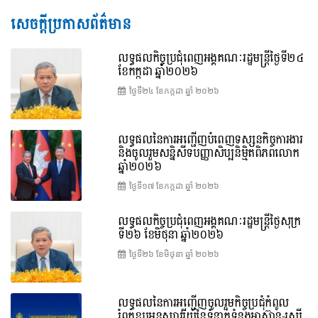
សេចក្តីប្រកាសព័ត៌មាន
លទ្ធផលកិច្ចប្រជុំពេញអង្គគណៈរដ្ឋមន្រ្តីថ្ងៃទី២៤
ខែកក្កដា ឆ្នាំ២០២៦
ថ្ងៃទី២៤ ខែ​កក្កដា ឆ្នាំ ២០២៦
លទ្ធផលនៃការអញ្ជើញបំពេញទស្សនកិច្ចការងារ
និងចូលរួមសន្និសីទបញ្ញាសិប្បនិម្មិតពិភពលោក
ឆ្នាំ២០២៦
ថ្ងៃទី១៧ ខែ​កក្កដា ឆ្នាំ ២០២៦
លទ្ធផលកិច្ចប្រជុំពេញអង្គគណៈរដ្ឋមន្រ្តីថ្ងៃសុក្រ
ទី២៦ ខែមិថុនា ឆ្នាំ២០២៦
ថ្ងៃទី២៦ ខែ​មិថុនា ឆ្នាំ ២០២៦
លទ្ធផលនៃការអញ្ជើញចូលរួមកិច្ចប្រជុំកំពូល
រំឭកខួបអនុស្សាវរីយ៍នៃទំនាក់ទំនងអាស៊ាន-រុស្ស៊ី