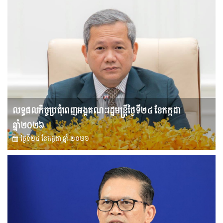
លទ្ធផលកិច្ចប្រជុំពេញអង្គគណៈរដ្ឋមន្រ្តីថ្ងៃទី២៤ ខែកក្កដា
ឆ្នាំ២០២៦
ថ្ងៃទី២៤ ខែ​កក្កដា ឆ្នាំ ២០២៦