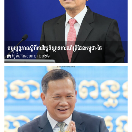
បច្ចុប្បន្នភាពស្ដីពីការវិវត្តន៍ស្ថានការណ៍ព្រំដែនកម្ពុជា-ថៃ
ថ្ងៃទី៨ ខែ​សីហា ឆ្នាំ ២០២៦