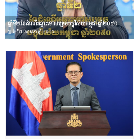
ឆ្នាំទី២ នៃដំណើរឆ្ពោះទៅសម្រេច​ចក្ខុវិស័យ​កម្ពុជា ឆ្នាំ២០៥០
ថ្ងៃទី៧ ខែ​ឧសភា ឆ្នាំ ២០២៦