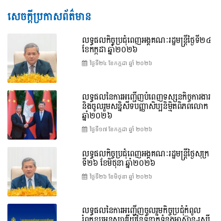
សេចក្តីប្រកាសព័ត៌មាន
លទ្ធផលកិច្ចប្រជុំពេញអង្គគណៈរដ្ឋមន្រ្តីថ្ងៃទី២៤
ខែកក្កដា ឆ្នាំ២០២៦
ថ្ងៃទី២៤ ខែ​កក្កដា ឆ្នាំ ២០២៦
លទ្ធផលនៃការអញ្ជើញបំពេញទស្សនកិច្ចការងារ
និងចូលរួមសន្និសីទបញ្ញាសិប្បនិម្មិតពិភពលោក
ឆ្នាំ២០២៦
ថ្ងៃទី១៧ ខែ​កក្កដា ឆ្នាំ ២០២៦
លទ្ធផលកិច្ចប្រជុំពេញអង្គគណៈរដ្ឋមន្រ្តីថ្ងៃសុក្រ
ទី២៦ ខែមិថុនា ឆ្នាំ២០២៦
ថ្ងៃទី២៦ ខែ​មិថុនា ឆ្នាំ ២០២៦
លទ្ធផលនៃការអញ្ជើញចូលរួមកិច្ចប្រជុំកំពូល
រំឭកខួបអនុស្សាវរីយ៍នៃទំនាក់ទំនងអាស៊ាន-រុស្ស៊ី