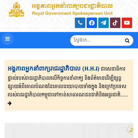
អង្គភាពអ្នកនាំពាក្យរាជរដ្ឋាភិបាល (អ.អ.រ)
ជាសេនា​ធិ​កា​រ​​
ផ្ទាល់​របស់រាជរដ្ឋាភិ​បា​ល​លើ​កិច្ចការ​នាំពាក្យ និងព័ត៌មាន​ដើម្បីផ្សព្វ​
ផ្សាយ​​អំពីគោលបំណងនៃគោល​នយោបាយទាំងក្នុង និងក្រៅ​ប្រទេ​​ស​
របស់រាជរដ្ឋា​ភិ​បា​ល​កម្ពុជាទៅកាន់សាធារណជនជាតិនិងអន្តរជាតិ......