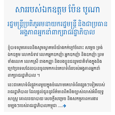
សាររបស់ឯកឧត្តម ប៉ែន បូណា
រដ្ឋមន្ត្រីប្រតិភូអមនាយករដ្ឋមន្ត្រី និងជាប្រធាន
អង្គភាពអ្នកនាំពាក្យរាជរដ្ឋាភិបាល
ខ្ញុំបាទសូមគោរពនិងសូមស្វាគមន៍យ៉ាងកក់ក្តៅចំពោះ សម្តេច ទ្រង់
ឯកឧត្តម លោកជំទាវ លោកអ្នកឧកញ៉ា អ្នកឧកញ៉ា និងឧកញ៉ា ព្រម
ទាំងលោក លោកស្រី នាងកញ្ញា និងបងប្អូនជនរួមជាតិទាំងក្នុងនិង
ក្រៅប្រទេសដែលបានចូលមកកាន់គេហទំព័ររបស់អង្គភាពអ្នកនាំ
ពាក្យរាជរដ្ឋាភិបាល ។
នេះជាគេហទំព័រផ្លូវការមួយក្នុងចំណោមគេហទំព័រផ្សេងៗទៀតរបស់
រាជរដ្ឋាភិបាល ដែលផ្តល់ជូននូវព័ត៌មានពិតនិងច្បាស់លាស់អំពីយុទ្ធ
សាស្រ្ត គោលនយាបាយ សេចក្តីសម្រេច និងសកម្មភាពការងារ
ចម្បងៗរបស់រាជរដ្ឋាភិបាលកម្ពុជា .....