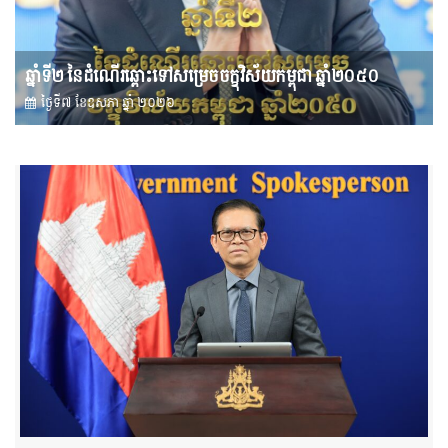
ឆ្នាំទី២ នៃដំណើរឆ្ពោះទៅសម្រេច​ចក្ខុវិស័យ​កម្ពុជា ឆ្នាំ២០៥០
ថ្ងៃទី៧ ខែ​ឧសភា ឆ្នាំ ២០២៦