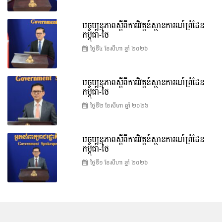
បច្ចុប្បន្នភាពស្ដីពីការវិវត្តន៍ស្ថានការណ៍ព្រំដែន
កម្ពុជា-ថៃ
ថ្ងៃទី៤ ខែ​សីហា ឆ្នាំ ២០២៦
បច្ចុប្បន្នភាពស្ដីពីការវិវត្តន៍ស្ថានការណ៍ព្រំដែន
កម្ពុជា-ថៃ
ថ្ងៃទី២ ខែ​សីហា ឆ្នាំ ២០២៦
បច្ចុប្បន្នភាពស្ដីពីការវិវត្តន៍ស្ថានការណ៍ព្រំដែន
កម្ពុជា-ថៃ
ថ្ងៃទី១ ខែ​សីហា ឆ្នាំ ២០២៦