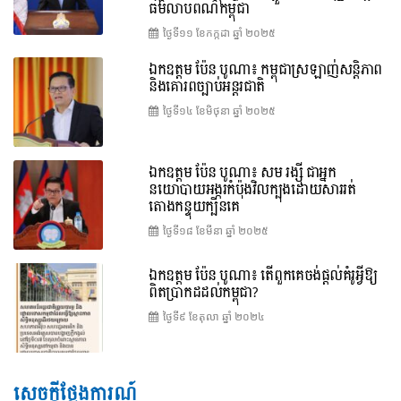
ធម៌លាបពណ៌កម្ពុជា
ថ្ងៃទី១១ ខែ​កក្កដា ឆ្នាំ ២០២៥
ឯកឧត្តម ប៉ែន បូណា៖ កម្ពុជាស្រឡាញ់សន្តិភាព
និងគោរពច្បាប់អន្តរជាតិ
ថ្ងៃទី១៤ ខែ​មិថុនា ឆ្នាំ ២០២៥
ឯកឧត្តម ប៉ែន បូណា៖ សម រង្ស៊ី ជាអ្នក
នយោបាយអង្ករកំប៉ុងវិលក្បុងដោយសាររត់
តោងកន្ទុយក្បិនគេ
ថ្ងៃទី១៨ ខែ​មីនា ឆ្នាំ ២០២៥
ឯកឧត្តម ប៉ែន បូណា៖ តើពួកគេចង់ផ្តល់គំរូអ្វីឱ្យ
ពិតប្រាកដដល់កម្ពុជា?
ថ្ងៃទី៩ ខែ​តុលា ឆ្នាំ ២០២៤
សេចក្តីថ្លែងការណ៍