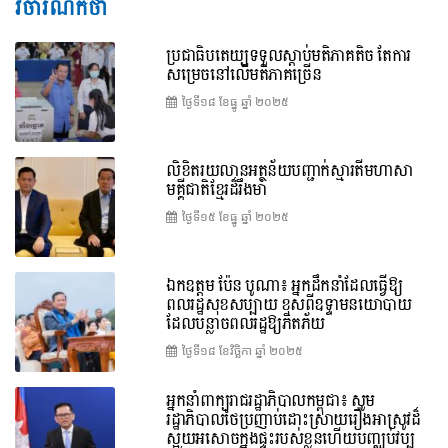
វិចារណកថា
ប្រជាធិបតេយ្យទទួលស្តាប់មតិភាគតិច តែការ
សម្រេចនៅលើមតិភាគច្រើន
ថ្ងៃទី១៨ ខែ​ធ្នូ ឆ្នាំ ២០២៥
លិខិតរយលានអត្ថន័យបញ្ជាក់ស្មារតីមហាសា
មគ្គីជាតិខ្មែរដ៏រឹងមាំ
ថ្ងៃទី១៥ ខែ​ធ្នូ ឆ្នាំ ២០២៥
ឯកឧត្តម ប៉ែន បូណា៖ អ្នកដឹកនាំដែលធ្វើឱ្យ
ពលរដ្ឋសុខសប្បាយ ខុសពីឧទ្ទាមនយោបាយ
ដែលបន្លាចពលរដ្ឋឱ្យភិតភ័យ
ថ្ងៃទី១៨ ខែ​វិច្ឆិកា ឆ្នាំ ២០២៥
អ្នកនាំពាក្យរាជរដ្ឋាភិបាលកម្ពុជា៖ សូម
រដ្ឋាភិបាលថៃប្រញាប់ដោះស្រាយរឿងអាស្រូវដ៏
ស្អុយអសោចក្នុងផ្ទះរបស់ខ្លួនហើយបញ្ឈប់វប្ប