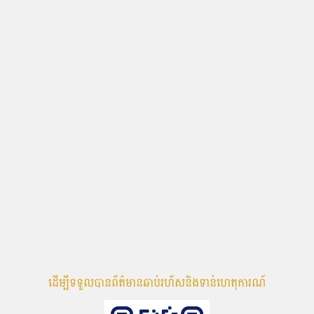
ដើម្បីទទួលបានព័ត៌មានឆាប់រហ័សនិងទាន់ហេតុការណ៍