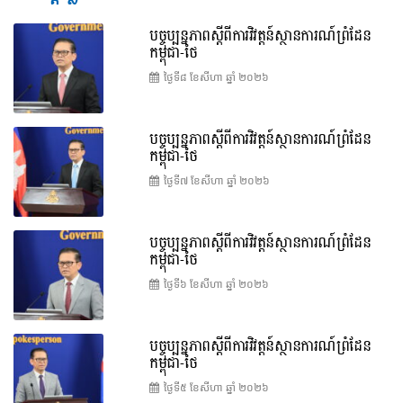
បច្ចុប្បន្នភាពស្ដីពីការវិវត្តន៍ស្ថានការណ៍ព្រំដែន
កម្ពុជា-ថៃ
ថ្ងៃទី៨ ខែ​សីហា ឆ្នាំ ២០២៦
បច្ចុប្បន្នភាពស្ដីពីការវិវត្តន៍ស្ថានការណ៍ព្រំដែន
កម្ពុជា-ថៃ
ថ្ងៃទី៧ ខែ​សីហា ឆ្នាំ ២០២៦
បច្ចុប្បន្នភាពស្ដីពីការវិវត្តន៍ស្ថានការណ៍ព្រំដែន
កម្ពុជា-ថៃ
ថ្ងៃទី៦ ខែ​សីហា ឆ្នាំ ២០២៦
បច្ចុប្បន្នភាពស្ដីពីការវិវត្តន៍ស្ថានការណ៍ព្រំដែន
កម្ពុជា-ថៃ
ថ្ងៃទី៥ ខែ​សីហា ឆ្នាំ ២០២៦