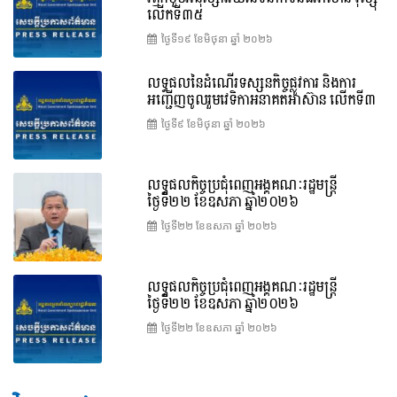
លើកទី៣៥
ថ្ងៃទី១៩ ខែ​មិថុនា ឆ្នាំ ២០២៦
លទ្ធផលនៃដំណើរទស្សនកិច្ចផ្លូវការ និងការ
អញ្ជើញចូលរួមវេទិកាអនាគតអាស៊ាន លើកទី៣
ថ្ងៃទី៩ ខែ​មិថុនា ឆ្នាំ ២០២៦
លទ្ធផលកិច្ចប្រជុំពេញអង្គគណៈរដ្ឋមន្ត្រី
ថ្ងៃទី២២ ខែឧសភា ឆ្នាំ២០២៦
ថ្ងៃទី២២ ខែ​ឧសភា ឆ្នាំ ២០២៦
លទ្ធផលកិច្ចប្រជុំពេញអង្គគណៈរដ្ឋមន្រ្តី
ថ្ងៃទី២២ ខែឧសភា ឆ្នាំ២០២៦
ថ្ងៃទី២២ ខែ​ឧសភា ឆ្នាំ ២០២៦