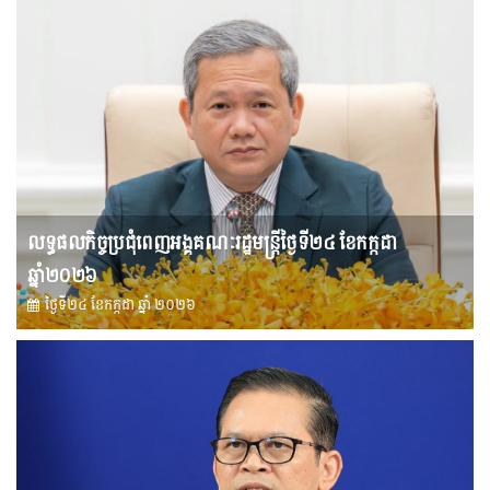
លទ្ធផលកិច្ចប្រជុំពេញអង្គគណៈរដ្ឋមន្រ្តីថ្ងៃទី២៤ ខែកក្កដា
ឆ្នាំ២០២៦
ថ្ងៃទី២៤ ខែ​កក្កដា ឆ្នាំ ២០២៦