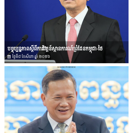
បច្ចុប្បន្នភាពស្ដីពីការវិវត្តន៍ស្ថានការណ៍ព្រំដែនកម្ពុជា-ថៃ
ថ្ងៃទី៨ ខែ​សីហា ឆ្នាំ ២០២៦