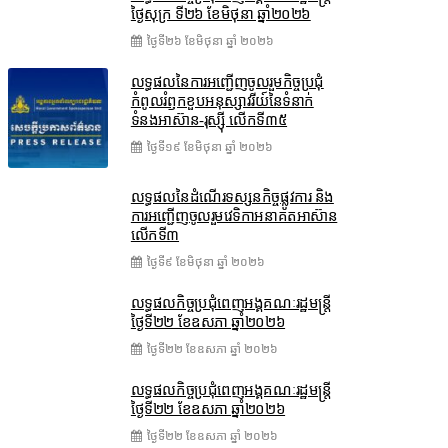
ថ្ងៃសុក្រ ទី២៦ ខែមិថុនា ឆ្នាំ២០២៦
ថ្ងៃទី២៦ ខែ​មិថុនា ឆ្នាំ ២០២៦
លទ្ធផលនៃការអញ្ជើញចូលរួមកិច្ចប្រជុំ
កំពូលរំឭកខួបអនុស្សាវរីយ៍នៃទំនាក់
ទំនងអាស៊ាន-រុស្ស៊ី លើកទី៣៥
ថ្ងៃទី១៩ ខែ​មិថុនា ឆ្នាំ ២០២៦
លទ្ធផលនៃដំណើរទស្សនកិច្ចផ្លូវការ និង
ការអញ្ជើញចូលរួមវេទិកាអនាគតអាស៊ាន
លើកទី៣
ថ្ងៃទី៩ ខែ​មិថុនា ឆ្នាំ ២០២៦
លទ្ធផលកិច្ចប្រជុំពេញអង្គគណៈរដ្ឋមន្ត្រី
ថ្ងៃទី២២ ខែឧសភា ឆ្នាំ២០២៦
ថ្ងៃទី២២ ខែ​ឧសភា ឆ្នាំ ២០២៦
លទ្ធផលកិច្ចប្រជុំពេញអង្គគណៈរដ្ឋមន្រ្តី
ថ្ងៃទី២២ ខែឧសភា ឆ្នាំ២០២៦
ថ្ងៃទី២២ ខែ​ឧសភា ឆ្នាំ ២០២៦