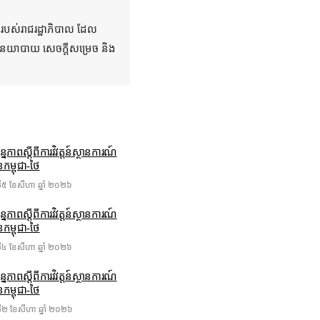
តរបស់រាជរដ្ឋាភិបាល ដែល
គោលនយាបាយ សេចក្តីសម្រេច និង
្បន្នភាពស្ដីពីការវិវត្តន៍ស្ថានការណ៍
នកម្ពុជា-ថៃ
ៃទី៥ ខែ​សីហា ឆ្នាំ ២០២៦
្បន្នភាពស្ដីពីការវិវត្តន៍ស្ថានការណ៍
នកម្ពុជា-ថៃ
ៃទី៤ ខែ​សីហា ឆ្នាំ ២០២៦
្បន្នភាពស្ដីពីការវិវត្តន៍ស្ថានការណ៍
នកម្ពុជា-ថៃ
ៃទី២ ខែ​សីហា ឆ្នាំ ២០២៦