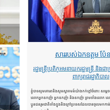
សាររបស់ឯកឧត្តម ប៉ែ
រដ្ឋមន្ត្រីប្រតិភូអមនាយករដ្ឋមន្ត្រី និងជ
ពាក្យរាជរដ្ឋាភិបាល
ខ្ញុំបាទសូមគោរពនិងសូមស្វាគមន៍យ៉ាងកក់ក្តៅចំពោះ សម្តេ
លោកអ្នកឧកញ៉ា អ្នកឧកញ៉ា និងឧកញ៉ា ព្រមទាំងលោក លោ
ប្អូនជនរួមជាតិទាំងក្នុងនិងក្រៅប្រទេសដែលបានចូលមកកាន់