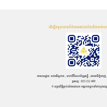
ដើម្បីទទួលបានព័ត៌មានឆាប់រហ័សនិងទាន់ហ
អាសយដ្ឋាន: អគារមិត្តភាព , មហាវិថីសហព័ន្ធរុស្ស៊ី , រាជធានីភ្នំពេញ,
ទូរសព្ទ : 023 212 409
© រក្សាសិទ្ធិគ្រប់យ៉ាងដោយ៖ អង្គភាពអ្នកនាំពាក្យរាជរដ