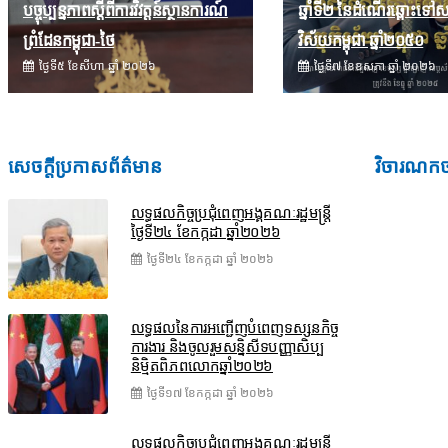
បច្ចុប្បន្នភាពស្ដីពីការវិវត្តន៍ស្ថានការណ៍
ឆ្នាំទី២ នៃដំណើរឆ្ពោះទៅសម្
ព្រំដែនកម្ពុជា-ថៃ
វិស័យ​កម្ពុជា ឆ្នាំ២០៥០
ថ្ងៃទី៥ ខែ​សីហា ឆ្នាំ ២០២៦
ថ្ងៃទី៧ ខែ​ឧសភា ឆ្នាំ ២០២៦
សេចក្តីប្រកាសព័ត៌មាន
វិចារណក
លទ្ធផលកិច្ចប្រជុំពេញអង្គគណៈរដ្ឋមន្រ្តី
ថ្ងៃទី២៤ ខែកក្កដា ឆ្នាំ២០២៦
ថ្ងៃទី២៤ ខែ​កក្កដា ឆ្នាំ ២០២៦
លទ្ធផលនៃការអញ្ជើញបំពេញទស្សនកិច្ច
ការងារ និងចូលរួមសន្និសីទបញ្ញាសិប្ប
និម្មិតពិភពលោកឆ្នាំ២០២៦
ថ្ងៃទី១៧ ខែ​កក្កដា ឆ្នាំ ២០២៦
លទ្ធផលកិច្ចប្រជុំពេញអង្គគណៈរដ្ឋមន្រ្តី