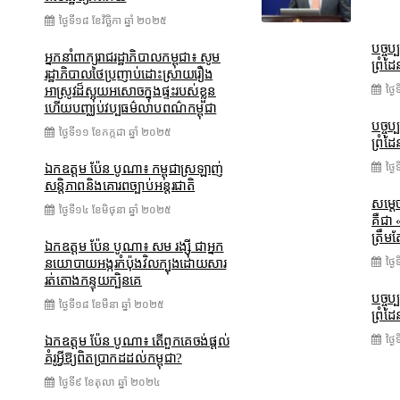
ថ្ងៃទី១៨ ខែ​វិច្ឆិកា ឆ្នាំ ២០២៥
បច្ចុប
អ្នកនាំពាក្យរាជរដ្ឋាភិបាលកម្ពុជា៖ សូម
ព្រំដែ
រដ្ឋាភិបាលថៃប្រញាប់ដោះស្រាយរឿង
ថ្ង
អាស្រូវដ៏ស្អុយអសោចក្នុងផ្ទះរបស់ខ្លួន
ហើយបញ្ឈប់វប្បធម៌លាបពណ៌កម្ពុជា
បច្ចុប
ថ្ងៃទី១១ ខែ​កក្កដា ឆ្នាំ ២០២៥
ព្រំដែ
ថ្ង
ឯកឧត្តម ប៉ែន បូណា៖ កម្ពុជាស្រឡាញ់
សន្តិភាពនិងគោរពច្បាប់អន្តរជាតិ
សម្តេច
ថ្ងៃទី១៤ ខែ​មិថុនា ឆ្នាំ ២០២៥
គឺជា 
ត្រឹមត
ឯកឧត្តម ប៉ែន បូណា៖ សម រង្ស៊ី ជាអ្នក
ថ្ង
នយោបាយអង្ករកំប៉ុងវិលក្បុងដោយសារ
រត់តោងកន្ទុយក្បិនគេ
បច្ចុប
ថ្ងៃទី១៨ ខែ​មីនា ឆ្នាំ ២០២៥
ព្រំដែ
ថ្ង
ឯកឧត្តម ប៉ែន បូណា៖ តើពួកគេចង់ផ្តល់
គំរូអ្វីឱ្យពិតប្រាកដដល់កម្ពុជា?
ថ្ងៃទី៩ ខែ​តុលា ឆ្នាំ ២០២៤