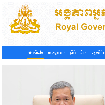
ទំព័រដើម
អំពីអង្គភាព
ព្រឹត្តិការណ៍
បន្ទប់ព័ត៌