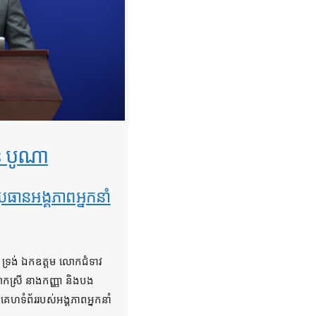
ន បូណា
ាប្រធានអង្គភាពអ្នកនាំ
ច ទ្រង់ ឯកឧត្តម លោកជំទាវ
កស្រី នាងកញ្ញា និងបង
គេហទំព័ររបស់អង្គភាពអ្នកនាំ