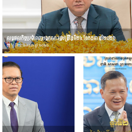
លទ្ធផលកិច្ចប្រជុំពេញអង្គគណៈរដ្ឋមន្រ្តីថ្ងៃទី២៤ ខែកក្កដា ឆ្នាំ២០២៦
ថ្ងៃទី២៤ ខែ​កក្កដា ឆ្នាំ ២០២៦