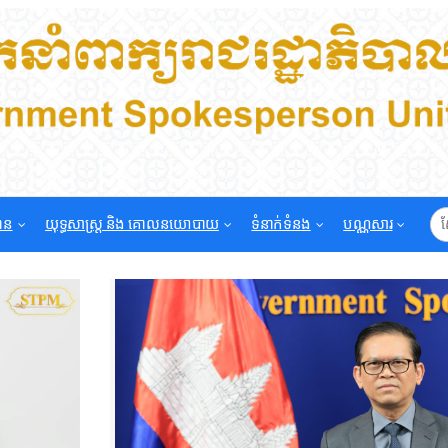
មាន
យុទ្ធសាស្រ្ត និង គោលនយោបាយ
ទំនាក់ទំនង
បណ្ណសារ