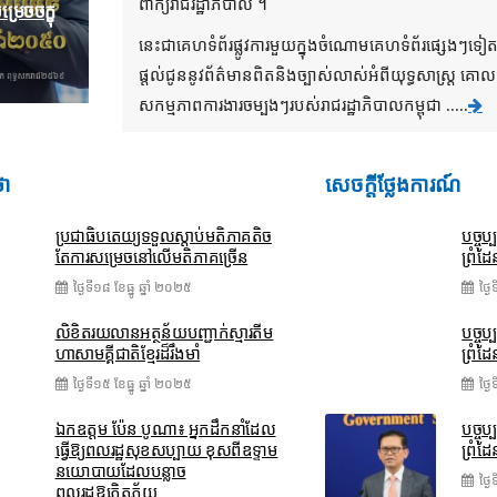
ពាក្យរាជរដ្ឋាភិបាល ។
រេច​ចក្ខុ
នេះជាគេហទំព័រផ្លូវការមួយក្នុងចំណោមគេហទំព័រផ្សេងៗទៀ
ផ្តល់ជូននូវព័ត៌មានពិតនិងច្បាស់លាស់អំពីយុទ្ធសាស្រ្ត 
សកម្មភាពការងារចម្បងៗរបស់រាជរដ្ឋាភិបាលកម្ពុជា .....
ថា
សេចក្តីថ្លែងការណ៍
ប្រជាធិបតេយ្យទទួលស្តាប់មតិភាគតិច
បច្ចុប
តែការសម្រេចនៅលើមតិភាគច្រើន
ព្រំដែ
ថ្ងៃទី១៨ ខែ​ធ្នូ ឆ្នាំ ២០២៥
ថ្ង
លិខិតរយលានអត្ថន័យបញ្ជាក់ស្មារតីម
បច្ចុប
ហាសាមគ្គីជាតិខ្មែរដ៏រឹងមាំ
ព្រំដែ
ថ្ងៃទី១៥ ខែ​ធ្នូ ឆ្នាំ ២០២៥
ថ្ង
ឯកឧត្តម ប៉ែន បូណា៖ អ្នកដឹកនាំដែល
បច្ចុប
ធ្វើឱ្យពលរដ្ឋសុខសប្បាយ ខុសពីឧទ្ទាម
ព្រំដែ
នយោបាយដែលបន្លាច
ថ្ង
ពលរដ្ឋឱ្យភិតភ័យ