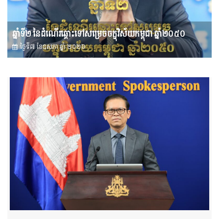
ឆ្នាំទី២ នៃដំណើរឆ្ពោះទៅសម្រេច​ចក្ខុវិស័យ​កម្ពុជា ឆ្នាំ២០៥០
ថ្ងៃទី៧ ខែ​ឧសភា ឆ្នាំ ២០២៦