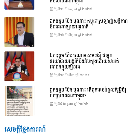
ធម៌លាបពណ៌កម្ពុជា
ថ្ងៃទី១១ ខែ​កក្កដា ឆ្នាំ ២០២៥
ឯកឧត្តម ប៉ែន បូណា៖ កម្ពុជាស្រឡាញ់សន្តិភាព
និងគោរពច្បាប់អន្តរជាតិ
ថ្ងៃទី១៤ ខែ​មិថុនា ឆ្នាំ ២០២៥
ឯកឧត្តម ប៉ែន បូណា៖ សម រង្ស៊ី ជាអ្នក
នយោបាយអង្ករកំប៉ុងវិលក្បុងដោយសាររត់
តោងកន្ទុយក្បិនគេ
ថ្ងៃទី១៨ ខែ​មីនា ឆ្នាំ ២០២៥
ឯកឧត្តម ប៉ែន បូណា៖ តើពួកគេចង់ផ្តល់គំរូអ្វីឱ្យ
ពិតប្រាកដដល់កម្ពុជា?
ថ្ងៃទី៩ ខែ​តុលា ឆ្នាំ ២០២៤
សេចក្តីថ្លែងការណ៍