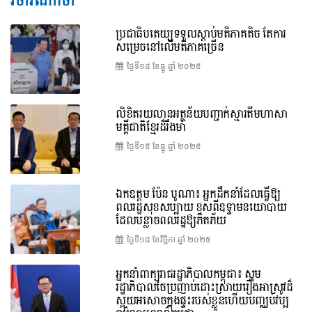
វិចារណកថា
ប្រជាធិបតេយ្យទទួលស្តាប់មតិភាគតិច តែការ
សម្រេចនៅលើមតិភាគច្រើន
ថ្ងៃទី១៨ ខែ​ធ្នូ ឆ្នាំ ២០២៥
លិខិតរយលានអត្ថន័យបញ្ជាក់ស្មារតីមហាសា
មគ្គីជាតិខ្មែរដ៏រឹងមាំ
ថ្ងៃទី១៥ ខែ​ធ្នូ ឆ្នាំ ២០២៥
ឯកឧត្តម ប៉ែន បូណា៖ អ្នកដឹកនាំដែលធ្វើឱ្យ
ពលរដ្ឋសុខសប្បាយ ខុសពីឧទ្ទាមនយោបាយ
ដែលបន្លាចពលរដ្ឋឱ្យភិតភ័យ
ថ្ងៃទី១៨ ខែ​វិច្ឆិកា ឆ្នាំ ២០២៥
អ្នកនាំពាក្យរាជរដ្ឋាភិបាលកម្ពុជា៖ សូម
រដ្ឋាភិបាលថៃប្រញាប់ដោះស្រាយរឿងអាស្រូវដ៏
ស្អុយអសោចក្នុងផ្ទះរបស់ខ្លួនហើយបញ្ឈប់វប្ប