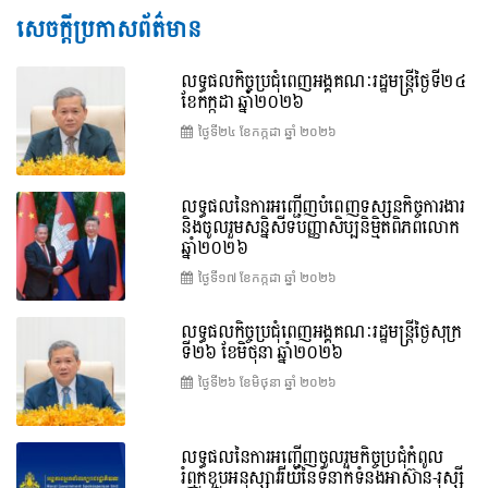
សេចក្តីប្រកាសព័ត៌មាន
លទ្ធផលកិច្ចប្រជុំពេញអង្គគណៈរដ្ឋមន្រ្តីថ្ងៃទី២៤
ខែកក្កដា ឆ្នាំ២០២៦
ថ្ងៃទី២៤ ខែ​កក្កដា ឆ្នាំ ២០២៦
លទ្ធផលនៃការអញ្ជើញបំពេញទស្សនកិច្ចការងារ
និងចូលរួមសន្និសីទបញ្ញាសិប្បនិម្មិតពិភពលោក
ឆ្នាំ២០២៦
ថ្ងៃទី១៧ ខែ​កក្កដា ឆ្នាំ ២០២៦
លទ្ធផលកិច្ចប្រជុំពេញអង្គគណៈរដ្ឋមន្រ្តីថ្ងៃសុក្រ
ទី២៦ ខែមិថុនា ឆ្នាំ២០២៦
ថ្ងៃទី២៦ ខែ​មិថុនា ឆ្នាំ ២០២៦
លទ្ធផលនៃការអញ្ជើញចូលរួមកិច្ចប្រជុំកំពូល
រំឭកខួបអនុស្សាវរីយ៍នៃទំនាក់ទំនងអាស៊ាន-រុស្ស៊ី