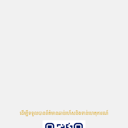
ដើម្បីទទួលបានព័ត៌មានឆាប់រហ័សនិងទាន់ហេតុការណ៍