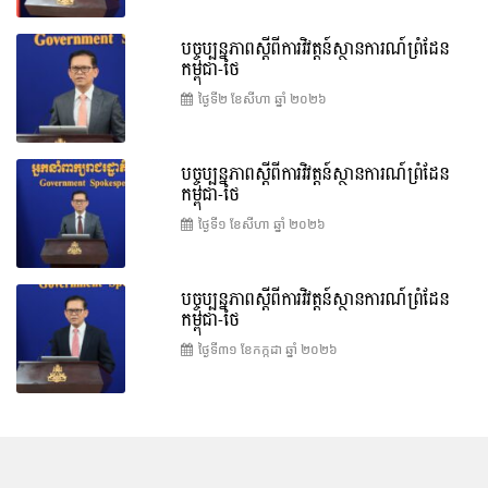
បច្ចុប្បន្នភាពស្ដីពីការវិវត្តន៍ស្ថានការណ៍ព្រំដែន
កម្ពុជា-ថៃ
ថ្ងៃទី២ ខែ​សីហា ឆ្នាំ ២០២៦
បច្ចុប្បន្នភាពស្ដីពីការវិវត្តន៍ស្ថានការណ៍ព្រំដែន
កម្ពុជា-ថៃ
ថ្ងៃទី១ ខែ​សីហា ឆ្នាំ ២០២៦
បច្ចុប្បន្នភាពស្ដីពីការវិវត្តន៍ស្ថានការណ៍ព្រំដែន
កម្ពុជា-ថៃ
ថ្ងៃទី៣១ ខែ​កក្កដា ឆ្នាំ ២០២៦