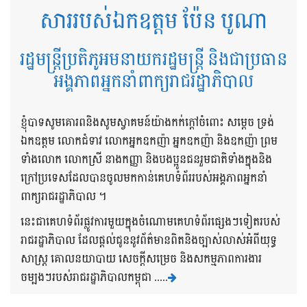
សាររបស់ឯកឧត្តម ប៉ែន បូណា
រដ្ឋមន្ត្រីប្រតិភូអមនាយករដ្ឋមន្ត្រី និងជាប្រធាន
អង្គភាពអ្នកនាំពាក្យរាជរដ្ឋាភិបាល
ខ្ញុំបាទសូមគោរពនិងសូមស្វាគមន៍យ៉ាងកក់ក្តៅចំពោះ សម្តេច ទ្រង់
ឯកឧត្តម លោកជំទាវ លោកអ្នកឧកញ៉ា អ្នកឧកញ៉ា និងឧកញ៉ា ព្រម
ទាំងលោក លោកស្រី នាងកញ្ញា និងបងប្អូនជនរួមជាតិទាំងក្នុងនិង
ក្រៅប្រទេសដែលបានចូលមកកាន់គេហទំព័ររបស់អង្គភាពអ្នកនាំ
ពាក្យរាជរដ្ឋាភិបាល ។
នេះជាគេហទំព័រផ្លូវការមួយក្នុងចំណោមគេហទំព័រផ្សេងៗទៀតរបស់
រាជរដ្ឋាភិបាល ដែលផ្តល់ជូននូវព័ត៌មានពិតនិងច្បាស់លាស់អំពីយុទ្ធ
សាស្រ្ត គោលនយាបាយ សេចក្តីសម្រេច និងសកម្មភាពការងារ
ចម្បងៗរបស់រាជរដ្ឋាភិបាលកម្ពុជា .....