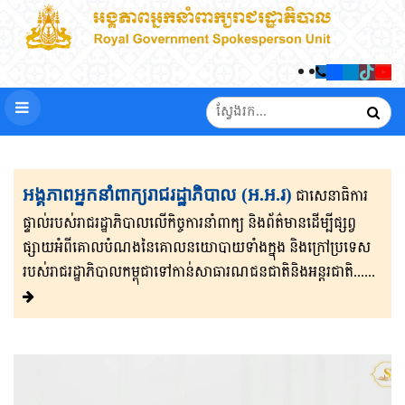
អង្គភាពអ្នកនាំពាក្យរាជរដ្ឋាភិបាល (អ.អ.រ)
ជាសេនា​ធិ​កា​រ​​
ផ្ទាល់​របស់រាជរដ្ឋាភិ​បា​ល​លើ​កិច្ចការ​នាំពាក្យ និងព័ត៌មាន​ដើម្បីផ្សព្វ​
ផ្សាយ​​អំពីគោលបំណងនៃគោល​នយោបាយទាំងក្នុង និងក្រៅ​ប្រទេ​​ស​
របស់រាជរដ្ឋា​ភិ​បា​ល​កម្ពុជាទៅកាន់សាធារណជនជាតិនិងអន្តរជាតិ......