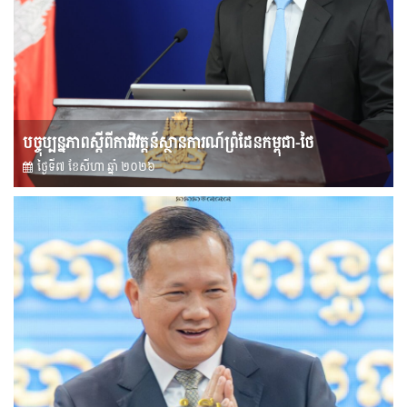
បច្ចុប្បន្នភាពស្ដីពីការវិវត្តន៍ស្ថានការណ៍ព្រំដែនកម្ពុជា-ថៃ
ថ្ងៃទី៧ ខែ​សីហា ឆ្នាំ ២០២៦