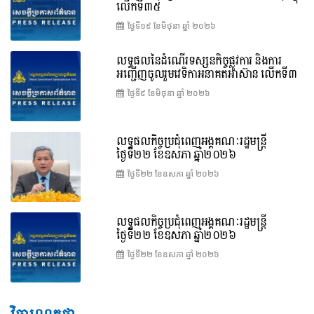
លើកទី៣៥
ថ្ងៃទី១៩ ខែ​មិថុនា ឆ្នាំ ២០២៦
លទ្ធផលនៃដំណើរទស្សនកិច្ចផ្លូវការ និងការ
អញ្ជើញចូលរួមវេទិកាអនាគតអាស៊ាន លើកទី៣
ថ្ងៃទី៩ ខែ​មិថុនា ឆ្នាំ ២០២៦
លទ្ធផលកិច្ចប្រជុំពេញអង្គគណៈរដ្ឋមន្ត្រី
ថ្ងៃទី២២ ខែឧសភា ឆ្នាំ២០២៦
ថ្ងៃទី២២ ខែ​ឧសភា ឆ្នាំ ២០២៦
លទ្ធផលកិច្ចប្រជុំពេញអង្គគណៈរដ្ឋមន្រ្តី
ថ្ងៃទី២២ ខែឧសភា ឆ្នាំ២០២៦
ថ្ងៃទី២២ ខែ​ឧសភា ឆ្នាំ ២០២៦