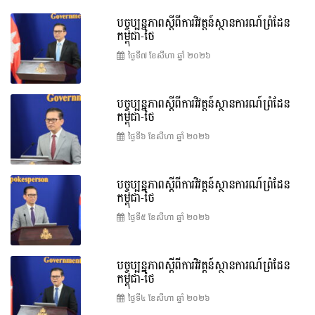
បច្ចុប្បន្នភាពស្ដីពីការវិវត្តន៍ស្ថានការណ៍ព្រំដែន
កម្ពុជា-ថៃ
ថ្ងៃទី៧ ខែ​សីហា ឆ្នាំ ២០២៦
បច្ចុប្បន្នភាពស្ដីពីការវិវត្តន៍ស្ថានការណ៍ព្រំដែន
កម្ពុជា-ថៃ
ថ្ងៃទី៦ ខែ​សីហា ឆ្នាំ ២០២៦
បច្ចុប្បន្នភាពស្ដីពីការវិវត្តន៍ស្ថានការណ៍ព្រំដែន
កម្ពុជា-ថៃ
ថ្ងៃទី៥ ខែ​សីហា ឆ្នាំ ២០២៦
បច្ចុប្បន្នភាពស្ដីពីការវិវត្តន៍ស្ថានការណ៍ព្រំដែន
កម្ពុជា-ថៃ
ថ្ងៃទី៤ ខែ​សីហា ឆ្នាំ ២០២៦