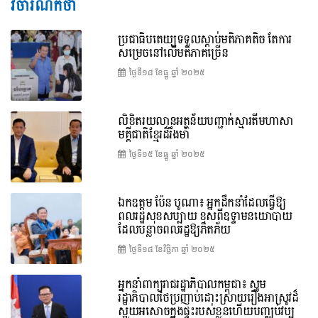
វិចារណកថា
ប្រជាធិបតេយ្យទទួលស្តាប់មតិភាគតិច តែការ
សម្រេចនៅលើមតិភាគច្រើន
ថ្ងៃទី១៨ ខែ​ធ្នូ ឆ្នាំ ២០២៥
លិខិតរយលានអត្ថន័យបញ្ជាក់ស្មារតីមហាសា
មគ្គីជាតិខ្មែរដ៏រឹងមាំ
ថ្ងៃទី១៥ ខែ​ធ្នូ ឆ្នាំ ២០២៥
ឯកឧត្តម ប៉ែន បូណា៖ អ្នកដឹកនាំដែលធ្វើឱ្យ
ពលរដ្ឋសុខសប្បាយ ខុសពីឧទ្ទាមនយោបាយ
ដែលបន្លាចពលរដ្ឋឱ្យភិតភ័យ
ថ្ងៃទី១៨ ខែ​វិច្ឆិកា ឆ្នាំ ២០២៥
អ្នកនាំពាក្យរាជរដ្ឋាភិបាលកម្ពុជា៖ សូម
រដ្ឋាភិបាលថៃប្រញាប់ដោះស្រាយរឿងអាស្រូវដ៏
ស្អុយអសោចក្នុងផ្ទះរបស់ខ្លួនហើយបញ្ឈប់វប្ប