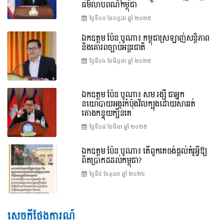
ធម៌លាបពណ៌កម្ពុជា
ថ្ងៃទី១១ ខែ​កក្កដា ឆ្នាំ ២០២៥
ឯកឧត្តម ប៉ែន បូណា៖ កម្ពុជាស្រឡាញ់សន្តិភាព
និងគោរពច្បាប់អន្តរជាតិ
ថ្ងៃទី១៤ ខែ​មិថុនា ឆ្នាំ ២០២៥
ឯកឧត្តម ប៉ែន បូណា៖ សម រង្ស៊ី ជាអ្នក
នយោបាយអង្ករកំប៉ុងវិលក្បុងដោយសាររត់
តោងកន្ទុយក្បិនគេ
ថ្ងៃទី១៨ ខែ​មីនា ឆ្នាំ ២០២៥
ឯកឧត្តម ប៉ែន បូណា៖ តើពួកគេចង់ផ្តល់គំរូអ្វីឱ្យ
ពិតប្រាកដដល់កម្ពុជា?
ថ្ងៃទី៩ ខែ​តុលា ឆ្នាំ ២០២៤
សេចក្តីថ្លែងការណ៍