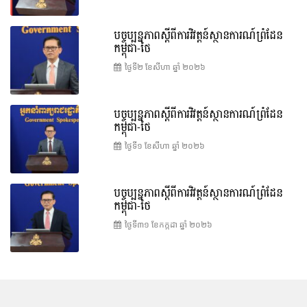
បច្ចុប្បន្នភាពស្ដីពីការវិវត្តន៍ស្ថានការណ៍ព្រំដែន
កម្ពុជា-ថៃ
ថ្ងៃទី២ ខែ​សីហា ឆ្នាំ ២០២៦
បច្ចុប្បន្នភាពស្ដីពីការវិវត្តន៍ស្ថានការណ៍ព្រំដែន
កម្ពុជា-ថៃ
ថ្ងៃទី១ ខែ​សីហា ឆ្នាំ ២០២៦
បច្ចុប្បន្នភាពស្ដីពីការវិវត្តន៍ស្ថានការណ៍ព្រំដែន
កម្ពុជា-ថៃ
ថ្ងៃទី៣១ ខែ​កក្កដា ឆ្នាំ ២០២៦