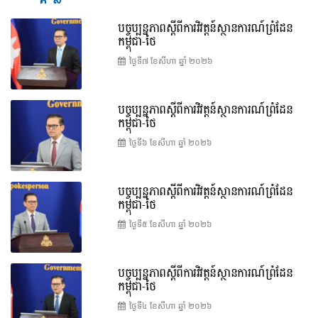
បច្ចុប្បន្នភាពស្ដីពីការវិវត្តន៍ស្ថានការណ៍ព្រំដែន
កម្ពុជា-ថៃ
ថ្ងៃទី៧ ខែ​សីហា ឆ្នាំ ២០២៦
បច្ចុប្បន្នភាពស្ដីពីការវិវត្តន៍ស្ថានការណ៍ព្រំដែន
កម្ពុជា-ថៃ
ថ្ងៃទី៦ ខែ​សីហា ឆ្នាំ ២០២៦
បច្ចុប្បន្នភាពស្ដីពីការវិវត្តន៍ស្ថានការណ៍ព្រំដែន
កម្ពុជា-ថៃ
ថ្ងៃទី៥ ខែ​សីហា ឆ្នាំ ២០២៦
បច្ចុប្បន្នភាពស្ដីពីការវិវត្តន៍ស្ថានការណ៍ព្រំដែន
កម្ពុជា-ថៃ
ថ្ងៃទី៤ ខែ​សីហា ឆ្នាំ ២០២៦