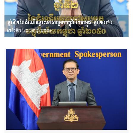
ឆ្នាំទី២ នៃដំណើរឆ្ពោះទៅសម្រេច​ចក្ខុវិស័យ​កម្ពុជា ឆ្នាំ២០៥០
ថ្ងៃទី៧ ខែ​ឧសភា ឆ្នាំ ២០២៦