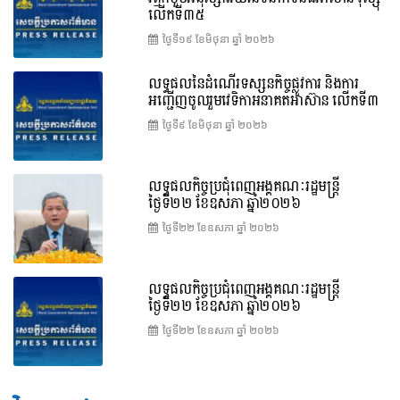
លើកទី៣៥
ថ្ងៃទី១៩ ខែ​មិថុនា ឆ្នាំ ២០២៦
លទ្ធផលនៃដំណើរទស្សនកិច្ចផ្លូវការ និងការ
អញ្ជើញចូលរួមវេទិកាអនាគតអាស៊ាន លើកទី៣
ថ្ងៃទី៩ ខែ​មិថុនា ឆ្នាំ ២០២៦
លទ្ធផលកិច្ចប្រជុំពេញអង្គគណៈរដ្ឋមន្ត្រី
ថ្ងៃទី២២ ខែឧសភា ឆ្នាំ២០២៦
ថ្ងៃទី២២ ខែ​ឧសភា ឆ្នាំ ២០២៦
លទ្ធផលកិច្ចប្រជុំពេញអង្គគណៈរដ្ឋមន្រ្តី
ថ្ងៃទី២២ ខែឧសភា ឆ្នាំ២០២៦
ថ្ងៃទី២២ ខែ​ឧសភា ឆ្នាំ ២០២៦