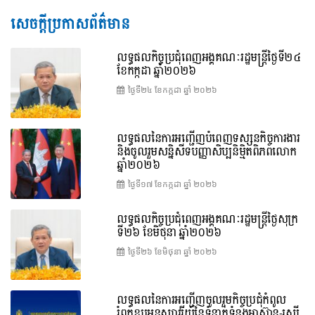
សេចក្តីប្រកាសព័ត៌មាន
លទ្ធផលកិច្ចប្រជុំពេញអង្គគណៈរដ្ឋមន្រ្តីថ្ងៃទី២៤
ខែកក្កដា ឆ្នាំ២០២៦
ថ្ងៃទី២៤ ខែ​កក្កដា ឆ្នាំ ២០២៦
លទ្ធផលនៃការអញ្ជើញបំពេញទស្សនកិច្ចការងារ
និងចូលរួមសន្និសីទបញ្ញាសិប្បនិម្មិតពិភពលោក
ឆ្នាំ២០២៦
ថ្ងៃទី១៧ ខែ​កក្កដា ឆ្នាំ ២០២៦
លទ្ធផលកិច្ចប្រជុំពេញអង្គគណៈរដ្ឋមន្រ្តីថ្ងៃសុក្រ
ទី២៦ ខែមិថុនា ឆ្នាំ២០២៦
ថ្ងៃទី២៦ ខែ​មិថុនា ឆ្នាំ ២០២៦
លទ្ធផលនៃការអញ្ជើញចូលរួមកិច្ចប្រជុំកំពូល
រំឭកខួបអនុស្សាវរីយ៍នៃទំនាក់ទំនងអាស៊ាន-រុស្ស៊ី