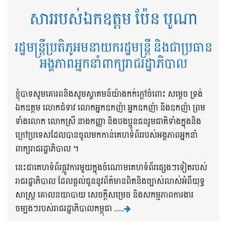
សាររបស់ឯកឧត្តម ប៉ែន បូណា
រដ្ឋមន្ត្រីប្រតិភូអមនាយករដ្ឋមន្ត្រី និងជាប្រធាន
អង្គភាពអ្នកនាំពាក្យរាជរដ្ឋាភិបាល
ខ្ញុំបាទសូមគោរពនិងសូមស្វាគមន៍យ៉ាងកក់ក្តៅចំពោះ សម្តេច ទ្រង់
ឯកឧត្តម លោកជំទាវ លោកអ្នកឧកញ៉ា អ្នកឧកញ៉ា និងឧកញ៉ា ព្រម
ទាំងលោក លោកស្រី នាងកញ្ញា និងបងប្អូនជនរួមជាតិទាំងក្នុងនិង
ក្រៅប្រទេសដែលបានចូលមកកាន់គេហទំព័ររបស់អង្គភាពអ្នកនាំ
ពាក្យរាជរដ្ឋាភិបាល ។
នេះជាគេហទំព័រផ្លូវការមួយក្នុងចំណោមគេហទំព័រផ្សេងៗទៀតរបស់
រាជរដ្ឋាភិបាល ដែលផ្តល់ជូននូវព័ត៌មានពិតនិងច្បាស់លាស់អំពីយុទ្ធ
សាស្រ្ត គោលនយាបាយ សេចក្តីសម្រេច និងសកម្មភាពការងារ
ចម្បងៗរបស់រាជរដ្ឋាភិបាលកម្ពុជា .....