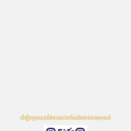
ដើម្បីទទួលបានព័ត៌មានឆាប់រហ័សនិងទាន់ហេតុការណ៍