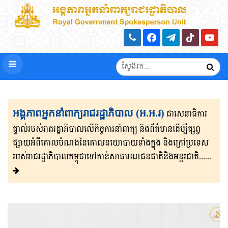
អង្គភាពអ្នកនាំពាក្យរាជរដ្ឋាភិបាល (អ.អ.រ)
ជាសេនា​ធិ​កា​រ​​
ផ្ទាល់​របស់រាជរដ្ឋាភិ​បា​ល​លើ​កិច្ចការ​នាំពាក្យ និងព័ត៌មាន​ដើម្បីផ្សព្វ​
ផ្សាយ​​អំពីគោលបំណងនៃគោល​នយោបាយទាំងក្នុង និងក្រៅ​ប្រទេ​​ស​
របស់រាជរដ្ឋា​ភិ​បា​ល​កម្ពុជាទៅកាន់សាធារណជនជាតិនិងអន្តរជាតិ......