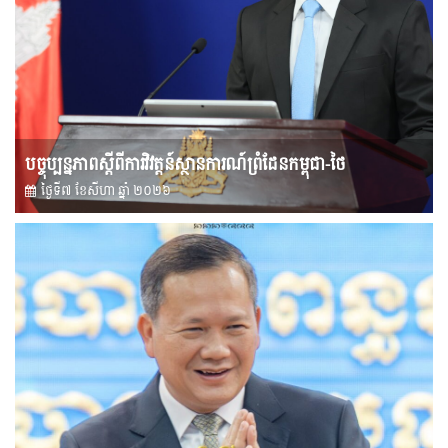
បច្ចុប្បន្នភាពស្ដីពីការវិវត្តន៍ស្ថានការណ៍ព្រំដែនកម្ពុជា-ថៃ
ថ្ងៃទី៧ ខែ​សីហា ឆ្នាំ ២០២៦