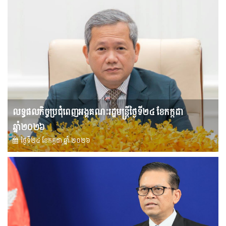
លទ្ធផលកិច្ចប្រជុំពេញអង្គគណៈរដ្ឋមន្រ្តីថ្ងៃទី២៤ ខែកក្កដា
ឆ្នាំ២០២៦
ថ្ងៃទី២៤ ខែ​កក្កដា ឆ្នាំ ២០២៦