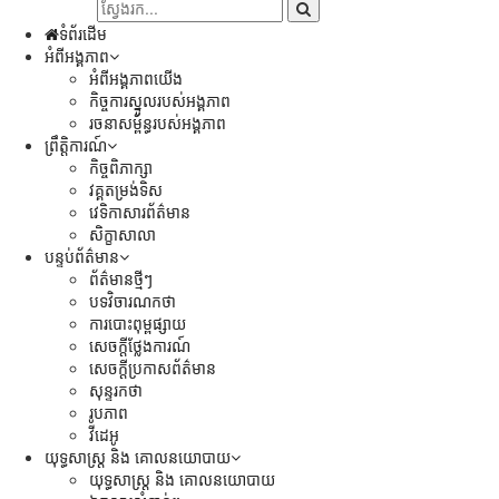
ទំព័រដើម
អំពីអង្គភាព
អំពីអង្គភាពយើង
កិច្ចការស្នូលរបស់អង្គភាព
រចនាសម្ព័ន្ធរបស់អង្គភាព
ព្រឹត្តិការណ៍
កិច្ចពិភាក្សា
វគ្គតម្រង់ទិស
វេទិកាសារព័ត៌មាន
សិក្ខាសាលា
បន្ទប់ព័ត៌មាន
ព័ត៌មានថ្មីៗ
បទវិចារណកថា
ការបោះពុម្ពផ្សាយ
សេចក្តីថ្លែងការណ៍
សេចក្ដីប្រកាសព័ត៌មាន
សុន្ទរកថា
រូបភាព
វីដេអូ
យុទ្ធសាស្រ្ត និង គោលនយោបាយ
យុទ្ធសាស្រ្ត និង គោលនយោបាយ