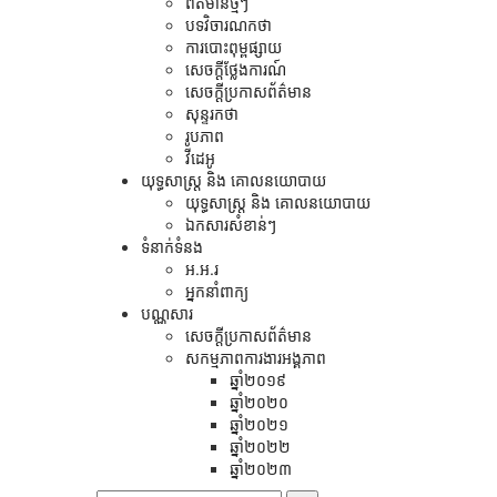
ព័ត៌មានថ្មីៗ
បទវិចារណកថា
ការបោះពុម្ពផ្សាយ
សេចក្តីថ្លែងការណ៍
សេចក្ដីប្រកាសព័ត៌មាន
សុន្ទរកថា
រូបភាព
វីដេអូ
យុទ្ធសាស្រ្ត និង គោលនយោបាយ
យុទ្ធសាស្រ្ត និង គោលនយោបាយ
ឯកសារសំខាន់ៗ
ទំនាក់ទំនង
អ.អ.រ
អ្នកនាំពាក្យ
បណ្ណសារ
សេចក្តីប្រកាសព័ត៌មាន
សកម្មភាពការងារអង្គភាព
ឆ្នាំ២០១៩
ឆ្នាំ២០២០
ឆ្នាំ២០២១
ឆ្នាំ២០២២
ឆ្នាំ២០២៣