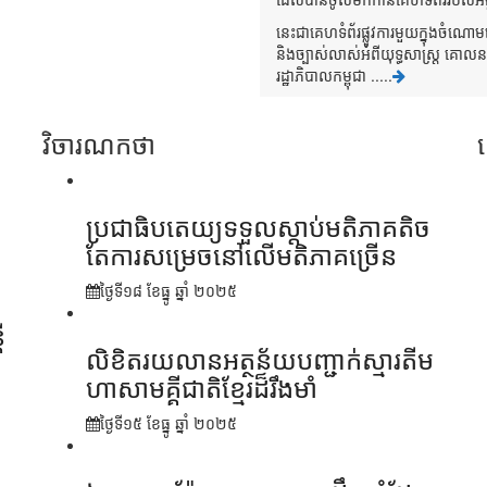
នេះជាគេហទំព័រផ្លូវការមួយក្នុងចំណោ
និងច្បាស់លាស់អំពីយុទ្ធសាស្រ្ត គោ
រដ្ឋាភិបាលកម្ពុជា .....
វិចារណកថា
ប្រជាធិបតេយ្យទទួលស្តាប់មតិភាគតិច
តែការសម្រេចនៅលើមតិភាគច្រើន
ថ្ងៃទី១៨ ខែ​ធ្នូ ឆ្នាំ ២០២៥
ី
លិខិតរយលានអត្ថន័យបញ្ជាក់ស្មារតីម
ហាសាមគ្គីជាតិខ្មែរដ៏រឹងមាំ
ថ្ងៃទី១៥ ខែ​ធ្នូ ឆ្នាំ ២០២៥