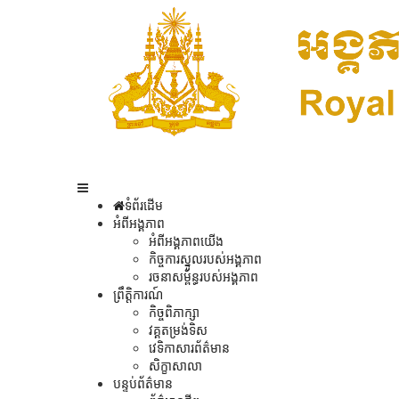
ទំព័រដើម
អំពីអង្គភាព
អំពីអង្គភាពយើង
កិច្ចការស្នូលរបស់អង្គភាព
រចនាសម្ព័ន្ធរបស់អង្គភាព
ព្រឹត្តិការណ៍
កិច្ចពិភាក្សា
វគ្គតម្រង់ទិស
វេទិកាសារព័ត៌មាន
សិក្ខាសាលា
បន្ទប់ព័ត៌មាន