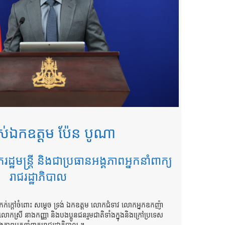
់ឯកឧត្តម ប៉ែន បូណា
ករដ្ឋមន្ត្រី និងជាប្រធានអង្គភាពអ្នកនាំពាក្យ
រាជរដ្ឋាភិបាល
ងកក់ក្តៅចំពោះ សម្តេច ទ្រង់ ឯកឧត្តម លោកជំទាវ លោកអ្នកឧកញ៉ា
កស្រី នាងកញ្ញា និងបងប្អូនជនរួមជាតិទាំងក្នុងនិងក្រៅប្រទេស
ាពអ្នកនាំពាក្យរាជរដ្ឋាភិបាល ។