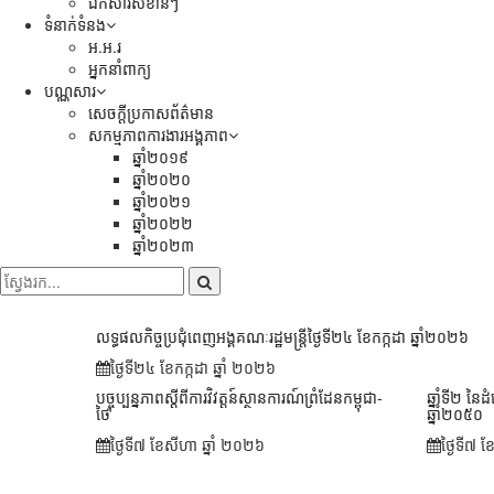
ឯកសារសំខាន់ៗ
ទំនាក់ទំនង
អ.អ.រ
អ្នកនាំពាក្យ
បណ្ណសារ
សេចក្តីប្រកាសព័ត៌មាន
សកម្មភាពការងារអង្គភាព
ឆ្នាំ២០១៩
ឆ្នាំ២០២០
ឆ្នាំ២០២១
ឆ្នាំ២០២២
ឆ្នាំ២០២៣
លទ្ធផលកិច្ចប្រជុំពេញអង្គគណៈរដ្ឋមន្រ្តីថ្ងៃទី២៤ ខែកក្កដា ឆ្នាំ២០២៦
ថ្ងៃទី២៤ ខែ​កក្កដា ឆ្នាំ ២០២៦
បច្ចុប្បន្នភាពស្ដីពីការវិវត្តន៍ស្ថានការណ៍ព្រំដែនកម្ពុជា-
ឆ្នាំទី២ នៃដ
ថៃ
ឆ្នាំ២០៥០
ថ្ងៃទី៧ ខែ​សីហា ឆ្នាំ ២០២៦
ថ្ងៃទី៧ 