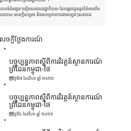
មគេហទំព័រផ្សេងៗទៀតរបស់រាជរដ្ឋាភិបាល ដែលផ្តល់ជូននូវព័ត៌មានពិត
លនយាបាយ សេចក្តីសម្រេច និងសកម្មភាពការងារចម្បងៗរបស់រាជ
សេចក្តីថ្លែងការណ៍
បច្ចុប្បន្នភាពស្ដីពីការវិវត្តន៍ស្ថានការណ៍
ព្រំដែនកម្ពុជា-ថៃ
ថ្ងៃទី៧ ខែ​សីហា ឆ្នាំ ២០២៦
បច្ចុប្បន្នភាពស្ដីពីការវិវត្តន៍ស្ថានការណ៍
ព្រំដែនកម្ពុជា-ថៃ
ថ្ងៃទី៦ ខែ​សីហា ឆ្នាំ ២០២៦