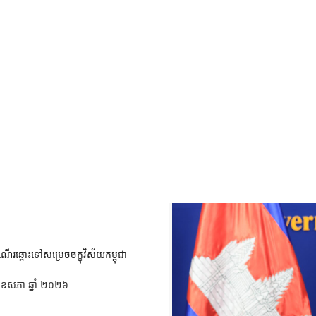
ំណើរឆ្ពោះទៅសម្រេច​ចក្ខុវិស័យ​កម្ពុជា
ខែ​ឧសភា ឆ្នាំ ២០២៦