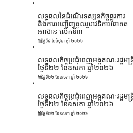
លទ្ធផលនៃដំណើរទស្សនកិច្ចផ្លូវការ
និងការអញ្ជើញចូលរួមវេទិកាអនាគត
អាស៊ាន លើកទី៣
ថ្ងៃទី៩ ខែ​មិថុនា ឆ្នាំ ២០២៦
លទ្ធផលកិច្ចប្រជុំពេញអង្គគណៈរដ្ឋមន្ត្រ
ថ្ងៃទី២២ ខែឧសភា ឆ្នាំ២០២៦
ថ្ងៃទី២២ ខែ​ឧសភា ឆ្នាំ ២០២៦
លទ្ធផលកិច្ចប្រជុំពេញអង្គគណៈរដ្ឋមន្រ្ត
ថ្ងៃទី២២ ខែឧសភា ឆ្នាំ២០២៦
ថ្ងៃទី២២ ខែ​ឧសភា ឆ្នាំ ២០២៦