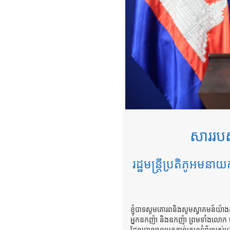
សាររបស
រដ្ឋមន្ត្រីប្រតិភូអមនាយ
ខ្ញុំបាទសូមគោរពនិងសូមស្វាគមន៍យ៉ា
អ្នកឧកញ៉ា និងឧកញ៉ា ព្រមទាំងលោក លោ
ដែលបានចូលមកកាន់គេហទំព័ររបស់អង្គភ