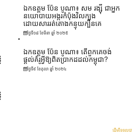
ឯកឧត្តម ប៉ែន បូណា៖ សម រង្ស៊ី ជាអ្នក
នយោបាយអង្ករកំប៉ុងវិលក្បុង
ដោយសាររត់តោងកន្ទុយក្បិនគេ
ថ្ងៃទី១៨ ខែ​មីនា ឆ្នាំ ២០២៥
ឯកឧត្តម ប៉ែន បូណា៖ តើពួកគេចង់
ី
ផ្តល់គំរូអ្វីឱ្យពិតប្រាកដដល់កម្ពុជា?
ថ្ងៃទី៩ ខែ​តុលា ឆ្នាំ ២០២៤
ី
ដើម្បីទទួល