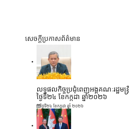
សេចក្តីប្រកាសព័ត៌មាន
លទ្ធផលកិច្ចប្រជុំពេញអង្គគណៈរដ្ឋមន្រ្ត
ថ្ងៃទី២៤ ខែកក្កដា ឆ្នាំ២០២៦
ថ្ងៃទី២៤ ខែ​កក្កដា ឆ្នាំ ២០២៦