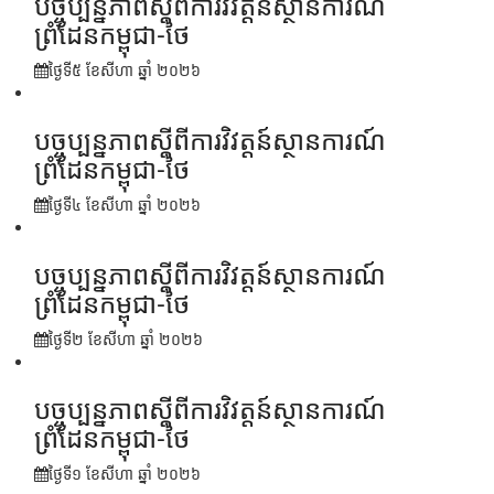
បច្ចុប្បន្នភាពស្ដីពីការវិវត្តន៍ស្ថានការណ៍
ព្រំដែនកម្ពុជា-ថៃ
ថ្ងៃទី៥ ខែ​សីហា ឆ្នាំ ២០២៦
បច្ចុប្បន្នភាពស្ដីពីការវិវត្តន៍ស្ថានការណ៍
ព្រំដែនកម្ពុជា-ថៃ
ថ្ងៃទី៤ ខែ​សីហា ឆ្នាំ ២០២៦
បច្ចុប្បន្នភាពស្ដីពីការវិវត្តន៍ស្ថានការណ៍
ព្រំដែនកម្ពុជា-ថៃ
ថ្ងៃទី២ ខែ​សីហា ឆ្នាំ ២០២៦
បច្ចុប្បន្នភាពស្ដីពីការវិវត្តន៍ស្ថានការណ៍
ព្រំដែនកម្ពុជា-ថៃ
ថ្ងៃទី១ ខែ​សីហា ឆ្នាំ ២០២៦