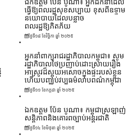
ឯកឧត្តម ប៉ែន បូណា៖ អ្នកដឹកនាំដែល
ធ្វើឱ្យពលរដ្ឋសុខសប្បាយ ខុសពីឧទ្ទាម
នយោបាយដែលបន្លាច
ពលរដ្ឋឱ្យភិតភ័យ
ថ្ងៃទី១៨ ខែ​វិច្ឆិកា ឆ្នាំ ២០២៥
អ្នកនាំពាក្យរាជរដ្ឋាភិបាលកម្ពុជា៖ សូម
រដ្ឋាភិបាលថៃប្រញាប់ដោះស្រាយរឿង
ី
អាស្រូវដ៏ស្អុយអសោចក្នុងផ្ទះរបស់ខ្លួន
ហើយបញ្ឈប់វប្បធម៌លាបពណ៌កម្ពុជា
ថ្ងៃទី១១ ខែ​កក្កដា ឆ្នាំ ២០២៥
ឯកឧត្តម ប៉ែន បូណា៖ កម្ពុជាស្រឡាញ់
សន្តិភាពនិងគោរពច្បាប់អន្តរជាតិ
ថ្ងៃទី១៤ ខែ​មិថុនា ឆ្នាំ ២០២៥