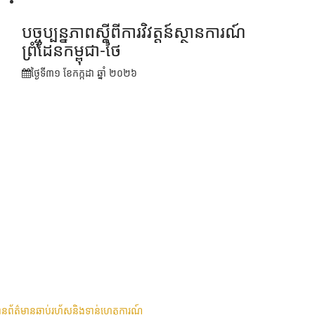
បច្ចុប្បន្នភាពស្ដីពីការវិវត្តន៍ស្ថានការណ៍
ព្រំដែនកម្ពុជា-ថៃ
ថ្ងៃទី៣១ ខែ​កក្កដា ឆ្នាំ ២០២៦
បានព័ត៌មានឆាប់រហ័សនិងទាន់ហេតុការណ៍