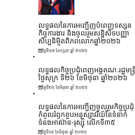
លទ្ធផលនៃការអញ្ជើញបំពេញទស្សន
កិច្ចការងារ និងចូលរួមសន្និសីទបញ្ញា
សិប្បនិម្មិតពិភពលោកឆ្នាំ២០២៦
ថ្ងៃទី១៧ ខែ​កក្កដា ឆ្នាំ ២០២៦
លទ្ធផលកិច្ចប្រជុំពេញអង្គគណៈរដ្ឋមន្រ្ត
ថ្ងៃសុក្រ ទី២៦ ខែមិថុនា ឆ្នាំ២០២៦
ថ្ងៃទី២៦ ខែ​មិថុនា ឆ្នាំ ២០២៦
លទ្ធផលនៃការអញ្ជើញចូលរួមកិច្ចប្រជុំ
កំពូលរំឭកខួបអនុស្សាវរីយ៍នៃទំនាក់
ទំនងអាស៊ាន-រុស្ស៊ី លើកទី៣៥
ថ្ងៃទី១៩ ខែ​មិថុនា ឆ្នាំ ២០២៦