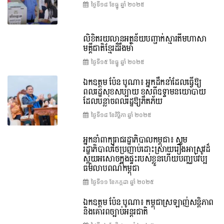
ថ្ងៃទី១៨ ខែ​ធ្នូ ឆ្នាំ ២០២៥
លិខិតរយលានអត្ថន័យបញ្ជាក់ស្មារតីមហាសា
មគ្គីជាតិខ្មែរដ៏រឹងមាំ
ថ្ងៃទី១៥ ខែ​ធ្នូ ឆ្នាំ ២០២៥
ឯកឧត្តម ប៉ែន បូណា៖ អ្នកដឹកនាំដែលធ្វើឱ្យ
ពលរដ្ឋសុខសប្បាយ ខុសពីឧទ្ទាមនយោបាយ
ដែលបន្លាចពលរដ្ឋឱ្យភិតភ័យ
ថ្ងៃទី១៨ ខែ​វិច្ឆិកា ឆ្នាំ ២០២៥
អ្នកនាំពាក្យរាជរដ្ឋាភិបាលកម្ពុជា៖ សូម
រដ្ឋាភិបាលថៃប្រញាប់ដោះស្រាយរឿងអាស្រូវដ៏
ស្អុយអសោចក្នុងផ្ទះរបស់ខ្លួនហើយបញ្ឈប់វប្ប
ធម៌លាបពណ៌កម្ពុជា
ថ្ងៃទី១១ ខែ​កក្កដា ឆ្នាំ ២០២៥
ឯកឧត្តម ប៉ែន បូណា៖ កម្ពុជាស្រឡាញ់សន្តិភាព
និងគោរពច្បាប់អន្តរជាតិ