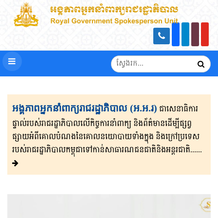
អង្គភាពអ្នកនាំពាក្យរាជរដ្ឋាភិបាល (អ.អ.រ)
ជាសេនា​ធិ​កា​រ​​
ផ្ទាល់​របស់រាជរដ្ឋាភិ​បា​ល​លើ​កិច្ចការ​នាំពាក្យ និងព័ត៌មាន​ដើម្បីផ្សព្វ​
ផ្សាយ​​អំពីគោលបំណងនៃគោល​នយោបាយទាំងក្នុង និងក្រៅ​ប្រទេ​​ស​
របស់រាជរដ្ឋា​ភិ​បា​ល​កម្ពុជាទៅកាន់សាធារណជនជាតិនិងអន្តរជាតិ......