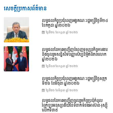
សេចក្តីប្រកាសព័ត៌មាន
លទ្ធផលកិច្ចប្រជុំពេញអង្គគណៈរដ្ឋមន្រ្តីថ្ងៃទី២៤
ខែកក្កដា ឆ្នាំ២០២៦
ថ្ងៃទី២៤ ខែ​កក្កដា ឆ្នាំ ២០២៦
លទ្ធផលនៃការអញ្ជើញបំពេញទស្សនកិច្ចការងារ
និងចូលរួមសន្និសីទបញ្ញាសិប្បនិម្មិតពិភពលោក
ឆ្នាំ២០២៦
ថ្ងៃទី១៧ ខែ​កក្កដា ឆ្នាំ ២០២៦
លទ្ធផលកិច្ចប្រជុំពេញអង្គគណៈរដ្ឋមន្រ្តីថ្ងៃសុក្រ
ទី២៦ ខែមិថុនា ឆ្នាំ២០២៦
ថ្ងៃទី២៦ ខែ​មិថុនា ឆ្នាំ ២០២៦
លទ្ធផលនៃការអញ្ជើញចូលរួមកិច្ចប្រជុំកំពូល
រំឭកខួបអនុស្សាវរីយ៍នៃទំនាក់ទំនងអាស៊ាន-រុស្ស៊ី
លើកទី៣៥