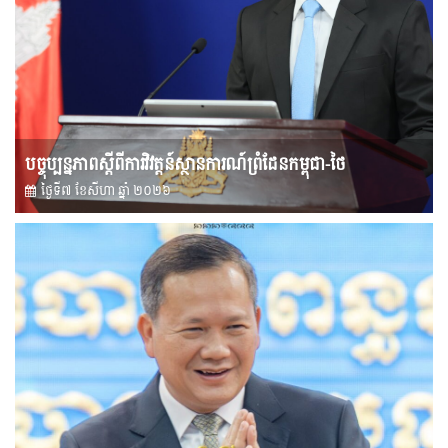
បច្ចុប្បន្នភាពស្ដីពីការវិវត្តន៍ស្ថានការណ៍ព្រំដែនកម្ពុជា-ថៃ
ថ្ងៃទី៧ ខែ​សីហា ឆ្នាំ ២០២៦