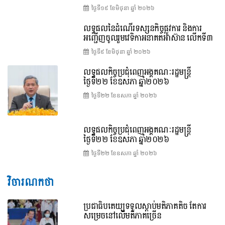
ថ្ងៃទី១៩ ខែ​មិថុនា ឆ្នាំ ២០២៦
លទ្ធផលនៃដំណើរទស្សនកិច្ចផ្លូវការ និងការ
អញ្ជើញចូលរួមវេទិកាអនាគតអាស៊ាន លើកទី៣
ថ្ងៃទី៩ ខែ​មិថុនា ឆ្នាំ ២០២៦
លទ្ធផលកិច្ចប្រជុំពេញអង្គគណៈរដ្ឋមន្ត្រី
ថ្ងៃទី២២ ខែឧសភា ឆ្នាំ២០២៦
ថ្ងៃទី២២ ខែ​ឧសភា ឆ្នាំ ២០២៦
លទ្ធផលកិច្ចប្រជុំពេញអង្គគណៈរដ្ឋមន្រ្តី
ថ្ងៃទី២២ ខែឧសភា ឆ្នាំ២០២៦
ថ្ងៃទី២២ ខែ​ឧសភា ឆ្នាំ ២០២៦
វិចារណកថា
ប្រជាធិបតេយ្យទទួលស្តាប់មតិភាគតិច តែការ
សម្រេចនៅលើមតិភាគច្រើន