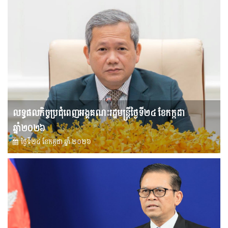
លទ្ធផលកិច្ចប្រជុំពេញអង្គគណៈរដ្ឋមន្រ្តីថ្ងៃទី២៤ ខែកក្កដា
ឆ្នាំ២០២៦
ថ្ងៃទី២៤ ខែ​កក្កដា ឆ្នាំ ២០២៦