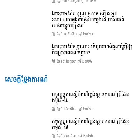
ថ្ងៃទី១៤ ខែ​មិថុនា ឆ្នាំ ២០២៥
ឯកឧត្តម ប៉ែន បូណា៖ សម រង្ស៊ី ជាអ្នក
នយោបាយអង្ករកំប៉ុងវិលក្បុងដោយសាររត់
តោងកន្ទុយក្បិនគេ
ថ្ងៃទី១៨ ខែ​មីនា ឆ្នាំ ២០២៥
ឯកឧត្តម ប៉ែន បូណា៖ តើពួកគេចង់ផ្តល់គំរូអ្វីឱ្យ
ពិតប្រាកដដល់កម្ពុជា?
ថ្ងៃទី៩ ខែ​តុលា ឆ្នាំ ២០២៤
សេចក្តីថ្លែងការណ៍
បច្ចុប្បន្នភាពស្ដីពីការវិវត្តន៍ស្ថានការណ៍ព្រំដែន
កម្ពុជា-ថៃ
ថ្ងៃទី៧ ខែ​សីហា ឆ្នាំ ២០២៦
បច្ចុប្បន្នភាពស្ដីពីការវិវត្តន៍ស្ថានការណ៍ព្រំដែន
កម្ពុជា-ថៃ
ថ្ងៃទី៦ ខែ​សីហា ឆ្នាំ ២០២៦