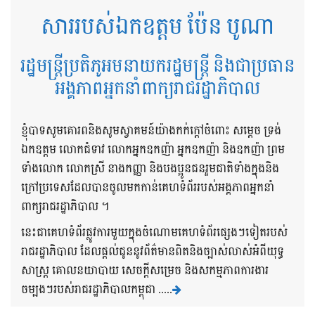
សាររបស់ឯកឧត្តម ប៉ែន បូណា
រដ្ឋមន្ត្រីប្រតិភូអមនាយករដ្ឋមន្ត្រី និងជាប្រធាន
អង្គភាពអ្នកនាំពាក្យរាជរដ្ឋាភិបាល
ខ្ញុំបាទសូមគោរពនិងសូមស្វាគមន៍យ៉ាងកក់ក្តៅចំពោះ សម្តេច ទ្រង់
ឯកឧត្តម លោកជំទាវ លោកអ្នកឧកញ៉ា អ្នកឧកញ៉ា និងឧកញ៉ា ព្រម
ទាំងលោក លោកស្រី នាងកញ្ញា និងបងប្អូនជនរួមជាតិទាំងក្នុងនិង
ក្រៅប្រទេសដែលបានចូលមកកាន់គេហទំព័ររបស់អង្គភាពអ្នកនាំ
ពាក្យរាជរដ្ឋាភិបាល ។
នេះជាគេហទំព័រផ្លូវការមួយក្នុងចំណោមគេហទំព័រផ្សេងៗទៀតរបស់
រាជរដ្ឋាភិបាល ដែលផ្តល់ជូននូវព័ត៌មានពិតនិងច្បាស់លាស់អំពីយុទ្ធ
សាស្រ្ត គោលនយាបាយ សេចក្តីសម្រេច និងសកម្មភាពការងារ
ចម្បងៗរបស់រាជរដ្ឋាភិបាលកម្ពុជា .....