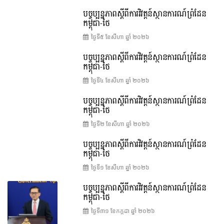
បច្ចុប្បន្នភាពស្ដីពីការវិវត្តន៍ស្ថានការណ៍ព្រំដែន
កម្ពុជា-ថៃ
ថ្ងៃទី៥ ខែ​សីហា ឆ្នាំ ២០២៦
បច្ចុប្បន្នភាពស្ដីពីការវិវត្តន៍ស្ថានការណ៍ព្រំដែន
កម្ពុជា-ថៃ
ថ្ងៃទី៤ ខែ​សីហា ឆ្នាំ ២០២៦
បច្ចុប្បន្នភាពស្ដីពីការវិវត្តន៍ស្ថានការណ៍ព្រំដែន
កម្ពុជា-ថៃ
ថ្ងៃទី២ ខែ​សីហា ឆ្នាំ ២០២៦
បច្ចុប្បន្នភាពស្ដីពីការវិវត្តន៍ស្ថានការណ៍ព្រំដែន
កម្ពុជា-ថៃ
ថ្ងៃទី១ ខែ​សីហា ឆ្នាំ ២០២៦
បច្ចុប្បន្នភាពស្ដីពីការវិវត្តន៍ស្ថានការណ៍ព្រំដែន
កម្ពុជា-ថៃ
ថ្ងៃទី៣១ ខែ​កក្កដា ឆ្នាំ ២០២៦