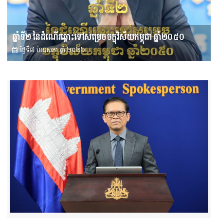
ឆ្នាំទី២ នៃដំណើរឆ្ពោះទៅសម្រេច​ចក្ខុវិស័យ​កម្ពុជា ឆ្នាំ២០៥០
ថ្ងៃទី៧ ខែ​ឧសភា ឆ្នាំ ២០២៦