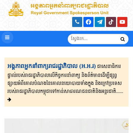
អង្គភាពអ្នកនាំពាក្យរាជរដ្ឋាភិបាល (អ.អ.រ)
ជាសេនា​ធិ​កា​រ​​
ផ្ទាល់​របស់រាជរដ្ឋាភិ​បា​ល​លើ​កិច្ចការ​នាំពាក្យ និងព័ត៌មាន​ដើម្បីផ្សព្វ​
ផ្សាយ​​អំពីគោលបំណងនៃគោល​នយោបាយទាំងក្នុង និងក្រៅ​ប្រទេ​​ស​
របស់រាជរដ្ឋា​ភិ​បា​ល​កម្ពុជាទៅកាន់សាធារណជនជាតិនិងអន្តរជាតិ......