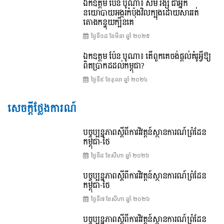
ឯកឧត្តម ប៉ែន បូណា៖ សម រង្ស៊ី ជាអ្នក
នយោបាយអង្ករកំប៉ុងវិលក្បុងដោយសាររត់
តោងកន្ទុយក្បិនគេ
ថ្ងៃទី១៨ ខែ​មីនា ឆ្នាំ ២០២៥
ឯកឧត្តម ប៉ែន បូណា៖ តើពួកគេចង់ផ្តល់គំរូអ្វីឱ្យ
ពិតប្រាកដដល់កម្ពុជា?
ថ្ងៃទី៩ ខែ​តុលា ឆ្នាំ ២០២៤
សេចក្តីថ្លែងការណ៍
បច្ចុប្បន្នភាពស្ដីពីការវិវត្តន៍ស្ថានការណ៍ព្រំដែន
កម្ពុជា-ថៃ
ថ្ងៃទី៨ ខែ​សីហា ឆ្នាំ ២០២៦
បច្ចុប្បន្នភាពស្ដីពីការវិវត្តន៍ស្ថានការណ៍ព្រំដែន
កម្ពុជា-ថៃ
ថ្ងៃទី៧ ខែ​សីហា ឆ្នាំ ២០២៦
បច្ចុប្បន្នភាពស្ដីពីការវិវត្តន៍ស្ថានការណ៍ព្រំដែន