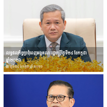
លទ្ធផលកិច្ចប្រជុំពេញអង្គគណៈរដ្ឋមន្រ្តីថ្ងៃទី២៤ ខែកក្កដា
ឆ្នាំ២០២៦
ថ្ងៃទី២៤ ខែ​កក្កដា ឆ្នាំ ២០២៦