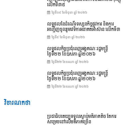
លើកទី៣៥
ថ្ងៃទី១៩ ខែ​មិថុនា ឆ្នាំ ២០២៦
លទ្ធផលនៃដំណើរទស្សនកិច្ចផ្លូវការ និងការ
អញ្ជើញចូលរួមវេទិកាអនាគតអាស៊ាន លើកទី៣
ថ្ងៃទី៩ ខែ​មិថុនា ឆ្នាំ ២០២៦
លទ្ធផលកិច្ចប្រជុំពេញអង្គគណៈរដ្ឋមន្ត្រី
ថ្ងៃទី២២ ខែឧសភា ឆ្នាំ២០២៦
ថ្ងៃទី២២ ខែ​ឧសភា ឆ្នាំ ២០២៦
លទ្ធផលកិច្ចប្រជុំពេញអង្គគណៈរដ្ឋមន្រ្តី
ថ្ងៃទី២២ ខែឧសភា ឆ្នាំ២០២៦
ថ្ងៃទី២២ ខែ​ឧសភា ឆ្នាំ ២០២៦
វិចារណកថា
ប្រជាធិបតេយ្យទទួលស្តាប់មតិភាគតិច តែការ
សម្រេចនៅលើមតិភាគច្រើន