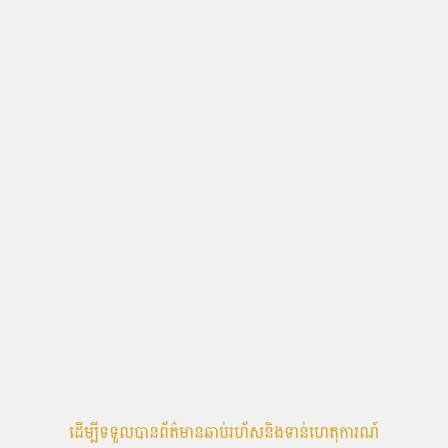
ដើម្បីទទួលបានព័ត៌មានឆាប់រហ័សនិងទាន់ហេតុការណ៍