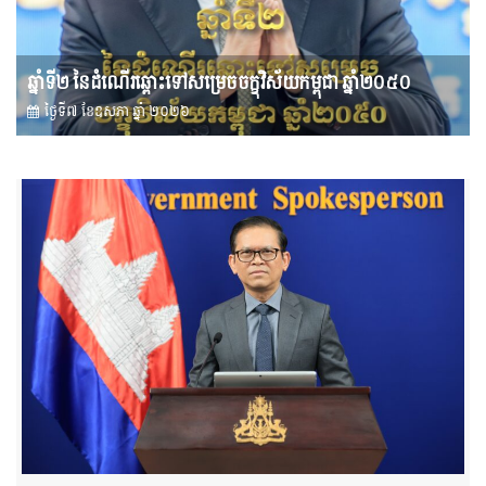
ឆ្នាំទី២ នៃដំណើរឆ្ពោះទៅសម្រេច​ចក្ខុវិស័យ​កម្ពុជា ឆ្នាំ២០៥០
ថ្ងៃទី៧ ខែ​ឧសភា ឆ្នាំ ២០២៦