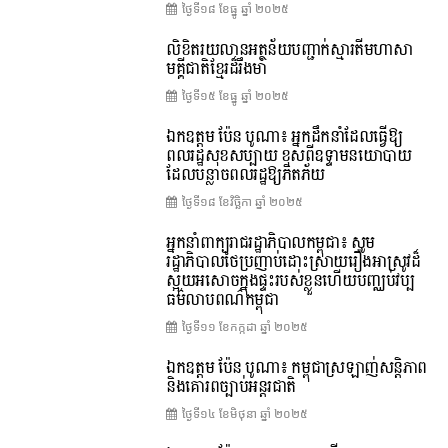
ថ្ងៃទី១៨ ខែ​ធ្នូ ឆ្នាំ ២០២៥
លិខិតរយលានអត្ថន័យបញ្ជាក់ស្មារតីមហាសា
មគ្គីជាតិខ្មែរដ៏រឹងមាំ
ថ្ងៃទី១៥ ខែ​ធ្នូ ឆ្នាំ ២០២៥
ឯកឧត្តម ប៉ែន បូណា៖ អ្នកដឹកនាំដែលធ្វើឱ្យ
ពលរដ្ឋសុខសប្បាយ ខុសពីឧទ្ទាមនយោបាយ
ដែលបន្លាចពលរដ្ឋឱ្យភិតភ័យ
ថ្ងៃទី១៨ ខែ​វិច្ឆិកា ឆ្នាំ ២០២៥
អ្នកនាំពាក្យរាជរដ្ឋាភិបាលកម្ពុជា៖ សូម
រដ្ឋាភិបាលថៃប្រញាប់ដោះស្រាយរឿងអាស្រូវដ៏
ស្អុយអសោចក្នុងផ្ទះរបស់ខ្លួនហើយបញ្ឈប់វប្ប
ធម៌លាបពណ៌កម្ពុជា
ថ្ងៃទី១១ ខែ​កក្កដា ឆ្នាំ ២០២៥
ឯកឧត្តម ប៉ែន បូណា៖ កម្ពុជាស្រឡាញ់សន្តិភាព
និងគោរពច្បាប់អន្តរជាតិ
ថ្ងៃទី១៤ ខែ​មិថុនា ឆ្នាំ ២០២៥