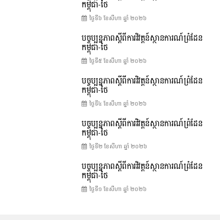
កម្ពុជា-ថៃ
ថ្ងៃទី៦ ខែ​សីហា ឆ្នាំ ២០២៦
បច្ចុប្បន្នភាពស្ដីពីការវិវត្តន៍ស្ថានការណ៍ព្រំដែន
កម្ពុជា-ថៃ
ថ្ងៃទី៥ ខែ​សីហា ឆ្នាំ ២០២៦
បច្ចុប្បន្នភាពស្ដីពីការវិវត្តន៍ស្ថានការណ៍ព្រំដែន
កម្ពុជា-ថៃ
ថ្ងៃទី៤ ខែ​សីហា ឆ្នាំ ២០២៦
បច្ចុប្បន្នភាពស្ដីពីការវិវត្តន៍ស្ថានការណ៍ព្រំដែន
កម្ពុជា-ថៃ
ថ្ងៃទី២ ខែ​សីហា ឆ្នាំ ២០២៦
បច្ចុប្បន្នភាពស្ដីពីការវិវត្តន៍ស្ថានការណ៍ព្រំដែន
កម្ពុជា-ថៃ
ថ្ងៃទី១ ខែ​សីហា ឆ្នាំ ២០២៦