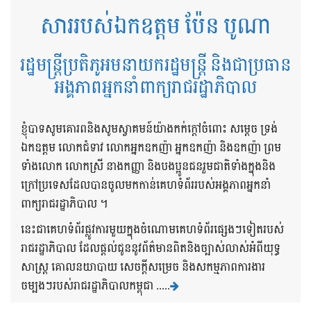
សាររបស់ឯកឧត្តម ប៉ែន បូណា
រដ្ឋមន្ត្រីប្រតិភូអមនាយករដ្ឋមន្ត្រី និងជាប្រធាន
អង្គភាពអ្នកនាំពាក្យរាជរដ្ឋាភិបាល
ខ្ញុំបាទសូមគោរពនិងសូមស្វាគមន៍យ៉ាងកក់ក្តៅចំពោះ សម្តេច ទ្រង់
ឯកឧត្តម លោកជំទាវ លោកអ្នកឧកញ៉ា អ្នកឧកញ៉ា និងឧកញ៉ា ព្រម
ទាំងលោក លោកស្រី នាងកញ្ញា និងបងប្អូនជនរួមជាតិទាំងក្នុងនិង
ក្រៅប្រទេសដែលបានចូលមកកាន់គេហទំព័ររបស់អង្គភាពអ្នកនាំ
ពាក្យរាជរដ្ឋាភិបាល ។
នេះជាគេហទំព័រផ្លូវការមួយក្នុងចំណោមគេហទំព័រផ្សេងៗទៀតរបស់
រាជរដ្ឋាភិបាល ដែលផ្តល់ជូននូវព័ត៌មានពិតនិងច្បាស់លាស់អំពីយុទ្ធ
សាស្រ្ត គោលនយាបាយ សេចក្តីសម្រេច និងសកម្មភាពការងារ
ចម្បងៗរបស់រាជរដ្ឋាភិបាលកម្ពុជា .....