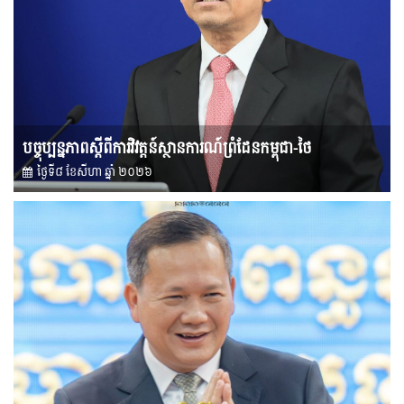
បច្ចុប្បន្នភាពស្ដីពីការវិវត្តន៍ស្ថានការណ៍ព្រំដែនកម្ពុជា-ថៃ
ថ្ងៃទី៨ ខែ​សីហា ឆ្នាំ ២០២៦