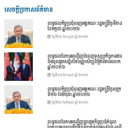
សេចក្តីប្រកាសព័ត៌មាន
លទ្ធផលកិច្ចប្រជុំពេញអង្គគណៈរដ្ឋមន្រ្តីថ្ងៃទី២៤
ខែកក្កដា ឆ្នាំ២០២៦
ថ្ងៃទី២៤ ខែ​កក្កដា ឆ្នាំ ២០២៦
លទ្ធផលនៃការអញ្ជើញបំពេញទស្សនកិច្ចការងារ
និងចូលរួមសន្និសីទបញ្ញាសិប្បនិម្មិតពិភពលោក
ឆ្នាំ២០២៦
ថ្ងៃទី១៧ ខែ​កក្កដា ឆ្នាំ ២០២៦
លទ្ធផលកិច្ចប្រជុំពេញអង្គគណៈរដ្ឋមន្រ្តីថ្ងៃសុក្រ
ទី២៦ ខែមិថុនា ឆ្នាំ២០២៦
ថ្ងៃទី២៦ ខែ​មិថុនា ឆ្នាំ ២០២៦
លទ្ធផលនៃការអញ្ជើញចូលរួមកិច្ចប្រជុំកំពូល
រំឭកខួបអនុស្សាវរីយ៍នៃទំនាក់ទំនងអាស៊ាន-រុស្ស៊ី