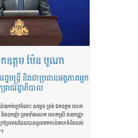
កឧត្តម ប៉ែន បូណា
ករដ្ឋមន្ត្រី និងជាប្រធានអង្គភាពអ្នក
ក្យរាជរដ្ឋាភិបាល
យ៉ាងកក់ក្តៅចំពោះ សម្តេច ទ្រង់ ឯកឧត្តម លោក
ា និងឧកញ៉ា ព្រមទាំងលោក លោកស្រី នាងកញ្ញា
និងក្រៅប្រទេសដែលបានចូលមកកាន់គេហទំព័ររបស់
 ។