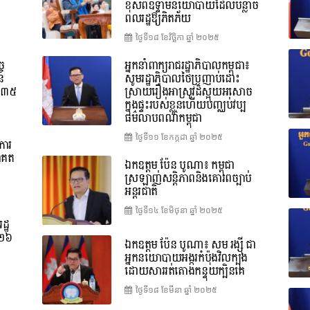
ខុសពីឧទ្ទាមនយោបាយដែលបន្លាច
ពលរដ្ឋឱ្យភិតភ័យ
ថ្ងៃទី១៨ ខែ​វិច្ឆិកា ឆ្នាំ ២០២៥
ច
អ្នកនាំពាក្យរាជរដ្ឋាភិបាលកម្ពុជា៖
នៃ
សូមរដ្ឋាភិបាលថៃប្រញាប់ដោះ
ទី៣៥
ស្រាយរឿងអាស្រូវដ៏ស្អុយអសោច
ក្នុងផ្ទះរបស់ខ្លួនហើយបញ្ឈប់វប្ប
ធម៌លាបពណ៌កម្ពុជា
ថ្ងៃទី១១ ខែ​កក្កដា ឆ្នាំ ២០២៥
ការ
ាគត
ឯកឧត្តម ប៉ែន បូណា៖ កម្ពុជា
ស្រឡាញ់សន្តិភាពនិងគោរពច្បាប់
អន្តរជាតិ
ថ្ងៃទី១៤ ខែ​មិថុនា ឆ្នាំ ២០២៥
ដ្ឋ
០២៦
ឯកឧត្តម ប៉ែន បូណា៖ សម រង្ស៊ី ជា
អ្នកនយោបាយអង្ករកំប៉ុងវិលក្បុង
ដោយសាររត់តោងកន្ទុយក្បិនគេ
ថ្ងៃទី១៨ ខែ​មីនា ឆ្នាំ ២០២៥