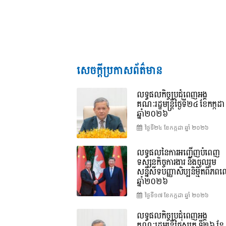
សេចក្តីប្រកាសព័ត៌មាន
លទ្ធផលកិច្ចប្រជុំពេញអង្គ
គណៈរដ្ឋមន្រ្តីថ្ងៃទី២៤ ខែកក្កដា
ឆ្នាំ២០២៦
ថ្ងៃទី២៤ ខែ​កក្កដា ឆ្នាំ ២០២៦
លទ្ធផលនៃការអញ្ជើញបំពេញ
ទស្សនកិច្ចការងារ និងចូលរួម
សន្និសីទបញ្ញាសិប្បនិម្មិតពិភ
ឆ្នាំ២០២៦
ថ្ងៃទី១៧ ខែ​កក្កដា ឆ្នាំ ២០២៦
លទ្ធផលកិច្ចប្រជុំពេញអង្គ
គណៈរដ្ឋមន្រ្តីថ្ងៃសុក្រ ទី២៦ ខែ