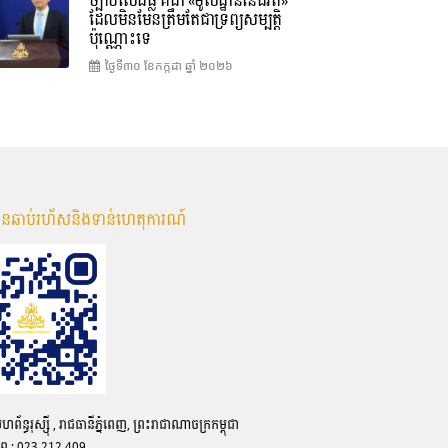
ច្បាប់លើដីធ្លី គឺជា «មូលដ្ឋាននៃជីវិត»
ដែលមិនមែនត្រឹមតែជាទ្រព្យសម្បត្តិ
ប៉ុណ្ណោះទេ
ថ្ងៃទី៣០ ខែ​កក្កដា ឆ្នាំ ២០២៦
មានឆាប់រហ័សនិងទាន់ហេតុការណ៍
ន្ធរុស្ស៊ី , រាជធានីភ្នំពេញ, ព្រះរាជាណាចក្រកម្ពុជា
ព្ទ : 023 212 409