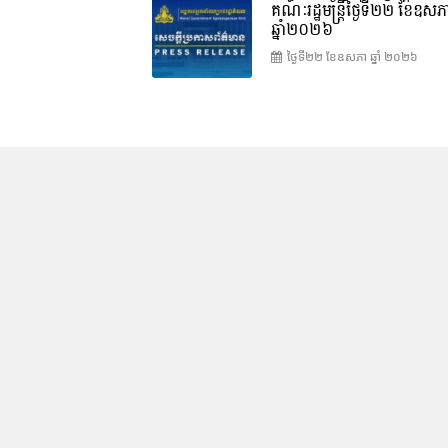
គណៈរដ្ឋមន្រ្តីថ្ងៃទី២២ ខែឧសភ
ឆ្នាំ២០២៦
ថ្ងៃទី២២ ខែ​ឧសភា ឆ្នាំ ២០២៦