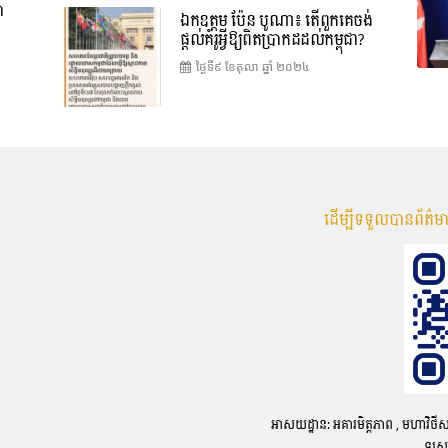
ា
ឯកឧត្តម ប៉ែន បូណា៖ តើពួកគេចង់
ផ្តល់គំរូអ្វីឱ្យពិតប្រាកដដល់កម្ពុជា?
ថ្ងៃទី៩ ខែ​តុលា ឆ្នាំ ២០២៤
ដើម្បីទទួលបានព័ត៌
អាសយដ្ឋាន: អគារមិត្តភាព , មហាវិថីសហព័
ទូរស