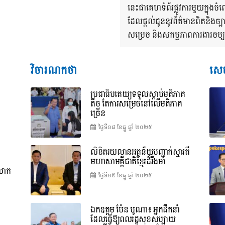
នេះជាគេហទំព័រផ្លូវការមួយក្នុ
ដែលផ្តល់ជូននូវព័ត៌មានពិតនិងច្
សម្រេច និងសកម្មភាពការងារចម្បងៗ
វិចារណកថា
សេច
ប្រជាធិបតេយ្យទទួលស្តាប់មតិភាគ
តិច តែការសម្រេចនៅលើមតិភាគ
ច្រើន
ថ្ងៃទី១៨ ខែ​ធ្នូ ឆ្នាំ ២០២៥
លិខិតរយលានអត្ថន័យបញ្ជាក់ស្មារតី
មហាសាមគ្គីជាតិខ្មែរដ៏រឹងមាំ
ពលោក
ថ្ងៃទី១៥ ខែ​ធ្នូ ឆ្នាំ ២០២៥
ឯកឧត្តម ប៉ែន បូណា៖ អ្នកដឹកនាំ
ដែលធ្វើឱ្យពលរដ្ឋសុខសប្បាយ