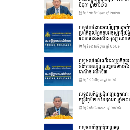
មិថុនា ឆ្នាំ២០២៦
ថ្ងៃទី២៦ ខែ​មិថុនា ឆ្នាំ ២០២៦
លទ្ធផលនៃការអញ្ជើញចូលរួមកិច្
ប្រជុំកំពូលរំឭកខួបអនុស្សាវរីយ៍
ទំនាក់ទំនងអាស៊ាន-រុស្ស៊ី លើក
ថ្ងៃទី១៩ ខែ​មិថុនា ឆ្នាំ ២០២៦
លទ្ធផលនៃដំណើរទស្សនកិច្ចផ្លូវ
និងការអញ្ជើញចូលរួមវេទិកាអន
អាស៊ាន លើកទី៣
ថ្ងៃទី៩ ខែ​មិថុនា ឆ្នាំ ២០២៦
លទ្ធផលកិច្ចប្រជុំពេញអង្គគណៈរ
មន្ត្រីថ្ងៃទី២២ ខែឧសភា ឆ្នាំ២
ថ្ងៃទី២២ ខែ​ឧសភា ឆ្នាំ ២០២៦
លទ្ធផលកិច្ចប្រជុំពេញអង្គ