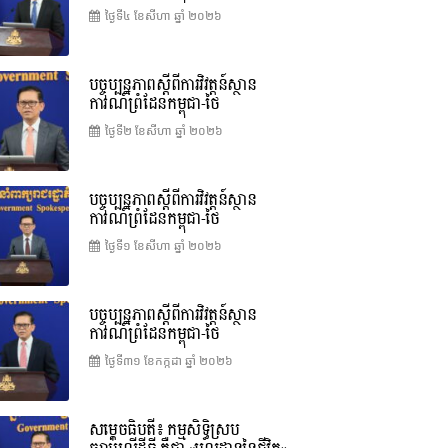
ថ្ងៃទី៤ ខែ​សីហា ឆ្នាំ ២០២៦
បច្ចុប្បន្នភាពស្ដីពីការវិវត្តន៍ស្ថាន
ការណ៍ព្រំដែនកម្ពុជា-ថៃ
ថ្ងៃទី២ ខែ​សីហា ឆ្នាំ ២០២៦
បច្ចុប្បន្នភាពស្ដីពីការវិវត្តន៍ស្ថាន
ការណ៍ព្រំដែនកម្ពុជា-ថៃ
ថ្ងៃទី១ ខែ​សីហា ឆ្នាំ ២០២៦
បច្ចុប្បន្នភាពស្ដីពីការវិវត្តន៍ស្ថាន
ការណ៍ព្រំដែនកម្ពុជា-ថៃ
ថ្ងៃទី៣១ ខែ​កក្កដា ឆ្នាំ ២០២៦
សម្តេចធិបតី៖ កម្មសិទ្ធិស្រប