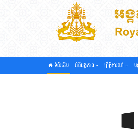
ទំព័រដើម
អំពីអង្គភាព
ព្រឹត្តិការណ៍
បន