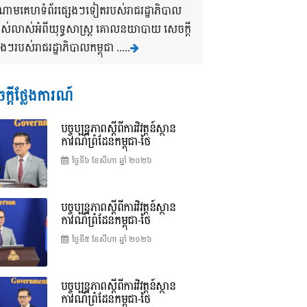
ងចំណោមគេហទំព័រផ្សេងៗទៀតរបស់រាជរដ្ឋាភិបាល
បាស់លាស់អំពីយុទ្ធសាស្រ្ត គោលនយាបាយ សេចក្តី
របស់រាជរដ្ឋាភិបាលកម្ពុជា .....
ក្តីថ្លែងការណ៍
បច្ចុប្បន្នភាពស្ដីពីការវិវត្តន៍ស្ថាន
ការណ៍ព្រំដែនកម្ពុជា-ថៃ
ថ្ងៃទី៦ ខែ​សីហា ឆ្នាំ ២០២៦
បច្ចុប្បន្នភាពស្ដីពីការវិវត្តន៍ស្ថាន
ការណ៍ព្រំដែនកម្ពុជា-ថៃ
ថ្ងៃទី៥ ខែ​សីហា ឆ្នាំ ២០២៦
បច្ចុប្បន្នភាពស្ដីពីការវិវត្តន៍ស្ថាន
ការណ៍ព្រំដែនកម្ពុជា-ថៃ