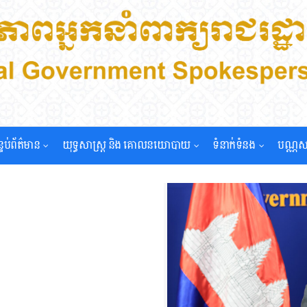
្ទប់ព័ត៌មាន
យុទ្ធសាស្រ្ត និង គោលនយោបាយ
ទំនាក់ទំនង
បណ្ណស