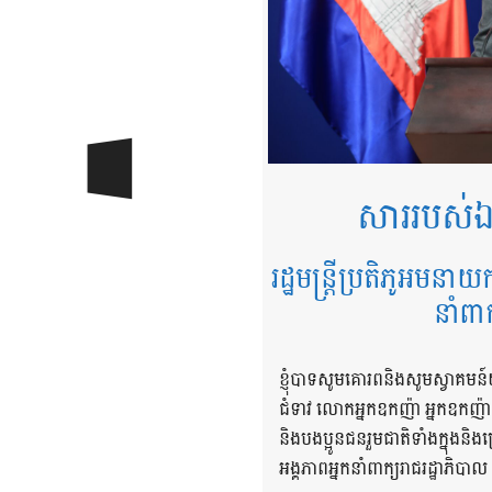
សាររបស់ឯ
រដ្ឋមន្ត្រីប្រតិភូអមនាយ
នាំពា
ខ្ញុំបាទសូមគោរពនិងសូមស្វាគមន៍
ជំទាវ លោកអ្នកឧកញ៉ា អ្នកឧកញ៉
និងបងប្អូនជនរួមជាតិទាំងក្នុង
អង្គភាពអ្នកនាំពាក្យរាជរដ្ឋាភិបាល