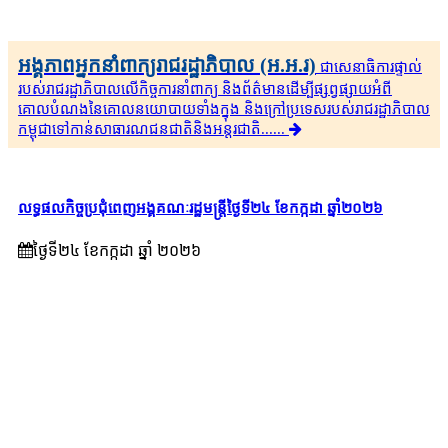
អង្គភាពអ្នកនាំពាក្យរាជរដ្ឋាភិបាល (អ.អ.រ)
ជាសេនា​ធិ​កា​រ​​ផ្ទាល់​
របស់រាជរដ្ឋាភិ​បា​ល​លើ​កិច្ចការ​នាំពាក្យ និងព័ត៌មាន​ដើម្បីផ្សព្វ​ផ្សាយ​​អំពី
គោលបំណងនៃគោល​នយោបាយទាំងក្នុង និងក្រៅ​ប្រទេ​​ស​របស់រាជរដ្ឋា​ភិ​បា​ល​
កម្ពុជាទៅកាន់សាធារណជនជាតិនិងអន្តរជាតិ......
លទ្ធផលកិច្ចប្រជុំពេញអង្គគណៈរដ្ឋមន្រ្តីថ្ងៃទី២៤ ខែកក្កដា ឆ្នាំ២០២៦
ថ្ងៃទី២៤ ខែ​កក្កដា ឆ្នាំ ២០២៦