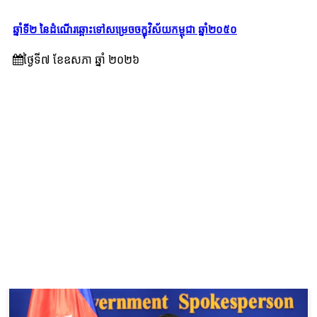
ឆ្នាំទី២ នៃដំណើរឆ្ពោះទៅសម្រេច​ចក្ខុវិស័យ​កម្ពុជា ឆ្នាំ២០៥០
ថ្ងៃទី៧ ខែ​ឧសភា ឆ្នាំ ២០២៦