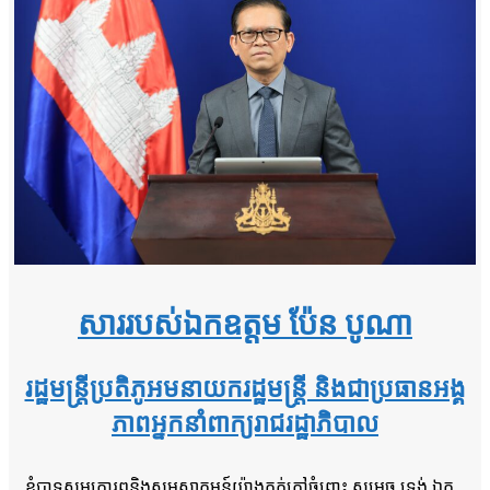
សាររបស់ឯកឧត្តម ប៉ែន បូណា
រដ្ឋមន្ត្រីប្រតិភូអមនាយករដ្ឋមន្ត្រី និងជាប្រធានអង្គ
ភាពអ្នកនាំពាក្យរាជរដ្ឋាភិបាល
ខ្ញុំបាទសូមគោរពនិងសូមស្វាគមន៍យ៉ាងកក់ក្តៅចំពោះ សម្តេច ទ្រង់ ឯក