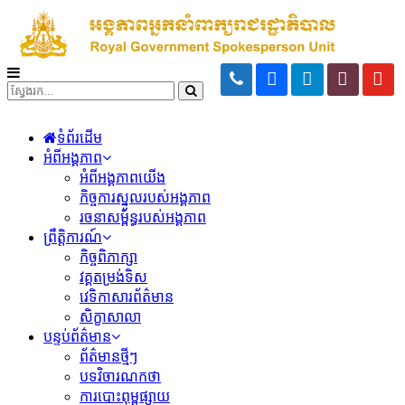
ទំព័រដើម
អំពីអង្គភាព
អំពីអង្គភាពយើង
កិច្ចការស្នូលរបស់អង្គភាព
រចនាសម្ព័ន្ធរបស់អង្គភាព
ព្រឹត្តិការណ៍
កិច្ចពិភាក្សា
វគ្គតម្រង់ទិស
វេទិកាសារព័ត៌មាន
សិក្ខាសាលា
បន្ទប់ព័ត៌មាន
ព័ត៌មានថ្មីៗ
បទវិចារណកថា
ការបោះពុម្ពផ្សាយ