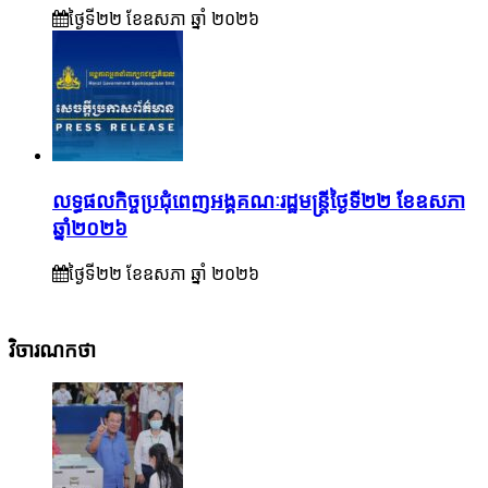
ថ្ងៃទី២២ ខែ​ឧសភា ឆ្នាំ ២០២៦
លទ្ធផលកិច្ចប្រជុំពេញអង្គគណៈរដ្ឋមន្រ្តីថ្ងៃទី២២ ខែឧសភា
ឆ្នាំ២០២៦
ថ្ងៃទី២២ ខែ​ឧសភា ឆ្នាំ ២០២៦
វិចារណកថា