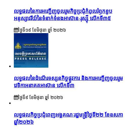
លទ្ធផលនៃការអញ្ជើញចូលរួមកិច្ចប្រជុំកំពូលរំឭកខួប
អនុស្សាវរីយ៍នៃទំនាក់ទំនងអាស៊ាន-រុស្ស៊ី លើកទី៣៥
ថ្ងៃទី១៩ ខែ​មិថុនា ឆ្នាំ ២០២៦
លទ្ធផលនៃដំណើរទស្សនកិច្ចផ្លូវការ និងការអញ្ជើញចូលរួម
វេទិកាអនាគតអាស៊ាន លើកទី៣
ថ្ងៃទី៩ ខែ​មិថុនា ឆ្នាំ ២០២៦
លទ្ធផលកិច្ចប្រជុំពេញអង្គគណៈរដ្ឋមន្ត្រីថ្ងៃទី២២ ខែឧសភា
ឆ្នាំ២០២៦