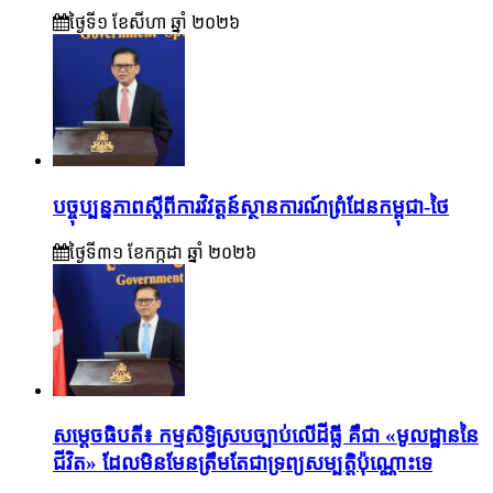
ថ្ងៃទី១ ខែ​សីហា ឆ្នាំ ២០២៦
បច្ចុប្បន្នភាពស្ដីពីការវិវត្តន៍ស្ថានការណ៍ព្រំដែនកម្ពុជា-ថៃ
ថ្ងៃទី៣១ ខែ​កក្កដា ឆ្នាំ ២០២៦
សម្តេចធិបតី៖ កម្មសិទ្ធិស្របច្បាប់លើដីធ្លី គឺជា «មូលដ្ឋាននៃ
ជីវិត» ដែលមិនមែនត្រឹមតែជាទ្រព្យសម្បត្តិប៉ុណ្ណោះទេ