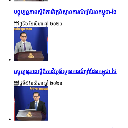
បច្ចុប្បន្នភាពស្ដីពីការវិវត្តន៍ស្ថានការណ៍ព្រំដែនកម្ពុជា-ថៃ
ថ្ងៃទី៦ ខែ​សីហា ឆ្នាំ ២០២៦
បច្ចុប្បន្នភាពស្ដីពីការវិវត្តន៍ស្ថានការណ៍ព្រំដែនកម្ពុជា-ថៃ
ថ្ងៃទី៥ ខែ​សីហា ឆ្នាំ ២០២៦