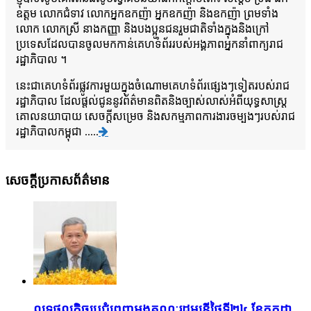
ឧត្តម លោកជំទាវ លោកអ្នកឧកញ៉ា អ្នកឧកញ៉ា និងឧកញ៉ា ព្រមទាំង
លោក លោកស្រី នាងកញ្ញា និងបងប្អូនជនរួមជាតិទាំងក្នុងនិងក្រៅ
ប្រទេសដែលបានចូលមកកាន់គេហទំព័ររបស់អង្គភាពអ្នកនាំពាក្យរាជ
រដ្ឋាភិបាល ។
នេះជាគេហទំព័រផ្លូវការមួយក្នុងចំណោមគេហទំព័រផ្សេងៗទៀតរបស់រាជ
រដ្ឋាភិបាល ដែលផ្តល់ជូននូវព័ត៌មានពិតនិងច្បាស់លាស់អំពីយុទ្ធសាស្រ្ត
គោលនយាបាយ សេចក្តីសម្រេច និងសកម្មភាពការងារចម្បងៗរបស់រាជ
រដ្ឋាភិបាលកម្ពុជា .....
សេចក្តីប្រកាសព័ត៌មាន
លទ្ធផលកិច្ចប្រជុំពេញអង្គគណៈរដ្ឋមន្រ្តីថ្ងៃទី២៤ ខែកក្កដា