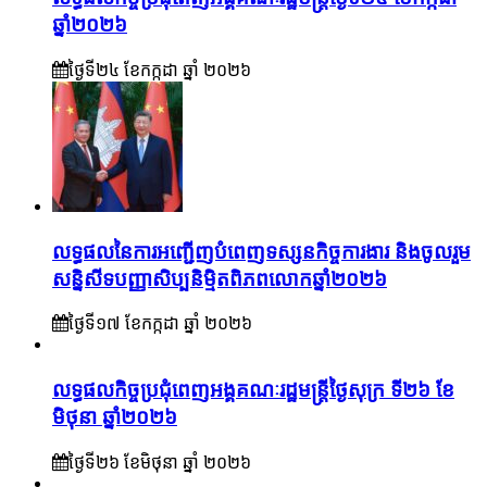
ឆ្នាំ២០២៦
ថ្ងៃទី២៤ ខែ​កក្កដា ឆ្នាំ ២០២៦
លទ្ធផលនៃការអញ្ជើញបំពេញទស្សនកិច្ចការងារ និងចូលរួម
សន្និសីទបញ្ញាសិប្បនិម្មិតពិភពលោកឆ្នាំ២០២៦
ថ្ងៃទី១៧ ខែ​កក្កដា ឆ្នាំ ២០២៦
លទ្ធផលកិច្ចប្រជុំពេញអង្គគណៈរដ្ឋមន្រ្តីថ្ងៃសុក្រ ទី២៦ ខែ
មិថុនា ឆ្នាំ២០២៦
ថ្ងៃទី២៦ ខែ​មិថុនា ឆ្នាំ ២០២៦