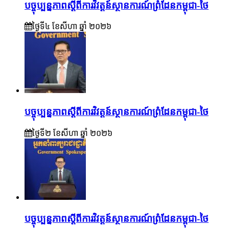
បច្ចុប្បន្នភាពស្ដីពីការវិវត្តន៍ស្ថានការណ៍ព្រំដែនកម្ពុជា-ថៃ
ថ្ងៃទី៤ ខែ​សីហា ឆ្នាំ ២០២៦
បច្ចុប្បន្នភាពស្ដីពីការវិវត្តន៍ស្ថានការណ៍ព្រំដែនកម្ពុជា-ថៃ
ថ្ងៃទី២ ខែ​សីហា ឆ្នាំ ២០២៦
បច្ចុប្បន្នភាពស្ដីពីការវិវត្តន៍ស្ថានការណ៍ព្រំដែនកម្ពុជា-ថៃ