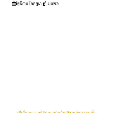
ថ្ងៃទី៣០ ខែ​កក្កដា ឆ្នាំ ២០២៦