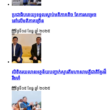
ប្រជាធិបតេយ្យទទួលស្តាប់មតិភាគតិច តែការសម្រេច
នៅលើមតិភាគច្រើន
ថ្ងៃទី១៨ ខែ​ធ្នូ ឆ្នាំ ២០២៥
លិខិតរយលានអត្ថន័យបញ្ជាក់ស្មារតីមហាសាមគ្គីជាតិខ្មែរដ៏
រឹងមាំ
ថ្ងៃទី១៥ ខែ​ធ្នូ ឆ្នាំ ២០២៥