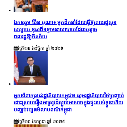
ឯកឧត្តម ប៉ែន បូណា៖ អ្នកដឹកនាំដែលធ្វើឱ្យពលរដ្ឋសុខ
សប្បាយ ខុសពីឧទ្ទាមនយោបាយដែលបន្លាច
ពលរដ្ឋឱ្យភិតភ័យ
ថ្ងៃទី១៨ ខែ​វិច្ឆិកា ឆ្នាំ ២០២៥
អ្នកនាំពាក្យរាជរដ្ឋាភិបាលកម្ពុជា៖ សូមរដ្ឋាភិបាលថៃប្រញាប់
ដោះស្រាយរឿងអាស្រូវដ៏ស្អុយអសោចក្នុងផ្ទះរបស់ខ្លួនហើយ
បញ្ឈប់វប្បធម៌លាបពណ៌កម្ពុជា
ថ្ងៃទី១១ ខែ​កក្កដា ឆ្នាំ ២០២៥