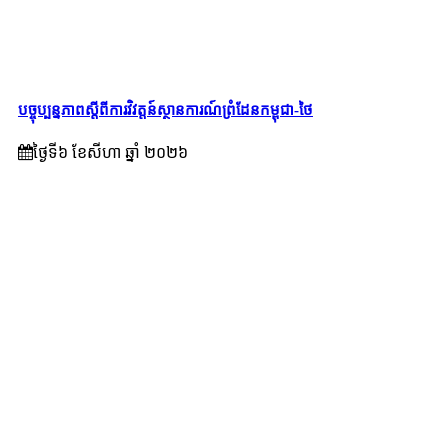
បច្ចុប្បន្នភាពស្ដីពីការវិវត្តន៍ស្ថានការណ៍ព្រំដែនកម្ពុជា-ថៃ
ថ្ងៃទី៦ ខែ​សីហា ឆ្នាំ ២០២៦