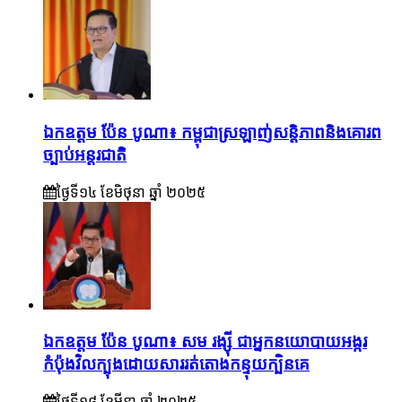
ឯកឧត្តម ប៉ែន បូណា៖ កម្ពុជាស្រឡាញ់សន្តិភាពនិងគោរព
ច្បាប់អន្តរជាតិ
ថ្ងៃទី១៤ ខែ​មិថុនា ឆ្នាំ ២០២៥
ឯកឧត្តម ប៉ែន បូណា៖ សម រង្ស៊ី ជាអ្នកនយោបាយអង្ករ
កំប៉ុងវិលក្បុងដោយសាររត់តោងកន្ទុយក្បិនគេ
ថ្ងៃទី១៨ ខែ​មីនា ឆ្នាំ ២០២៥