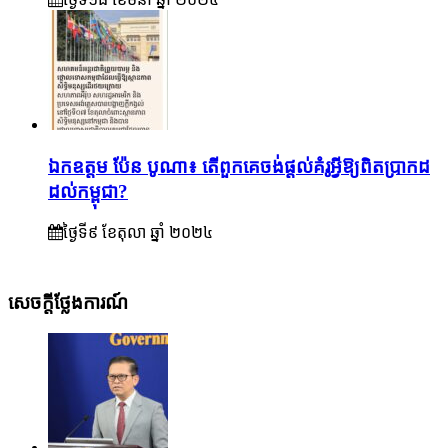
ឯកឧត្តម ប៉ែន បូណា៖ តើពួកគេចង់ផ្តល់គំរូអ្វីឱ្យពិតប្រាកដ
ដល់កម្ពុជា?
ថ្ងៃទី៩ ខែ​តុលា ឆ្នាំ ២០២៤
សេចក្តីថ្លែងការណ៍