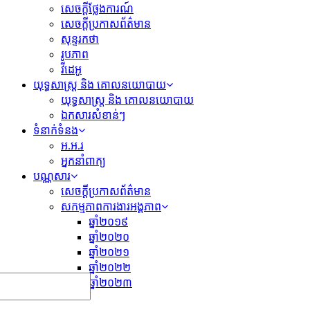
សេចក្តីថ្លែងការណ៍
សេចក្ដីប្រកាសព័ត៌មាន
សុន្ទរកថា
រូបភាព
វីដេអូ
យុទ្ធសាស្រ្ត និង គោលនយោបាយ
យុទ្ធសាស្រ្ត និង គោលនយោបាយ
ឯកសារសំខាន់ៗ
ទំនាក់ទំនង
អ.អ.រ
អ្នកនាំពាក្យ
បណ្ណសារ
សេចក្តីប្រកាសព័ត៌មាន
សកម្មភាពការងារអង្គភាព
ឆ្នាំ២០១៩
ឆ្នាំ២០២០
ឆ្នាំ២០២១
ឆ្នាំ២០២២
ឆ្នាំ២០២៣