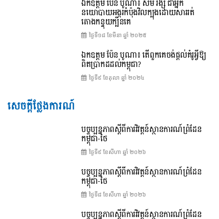
ឯកឧត្តម ប៉ែន បូណា៖ សម រង្ស៊ី ជាអ្នក
នយោបាយអង្ករកំប៉ុងវិលក្បុងដោយសាររត់
តោងកន្ទុយក្បិនគេ
ថ្ងៃទី១៨ ខែ​មីនា ឆ្នាំ ២០២៥
ឯកឧត្តម ប៉ែន បូណា៖ តើពួកគេចង់ផ្តល់គំរូអ្វីឱ្យ
ពិតប្រាកដដល់កម្ពុជា?
ថ្ងៃទី៩ ខែ​តុលា ឆ្នាំ ២០២៤
សេចក្តីថ្លែងការណ៍
បច្ចុប្បន្នភាពស្ដីពីការវិវត្តន៍ស្ថានការណ៍ព្រំដែន
កម្ពុជា-ថៃ
ថ្ងៃទី៩ ខែ​សីហា ឆ្នាំ ២០២៦
បច្ចុប្បន្នភាពស្ដីពីការវិវត្តន៍ស្ថានការណ៍ព្រំដែន
កម្ពុជា-ថៃ
ថ្ងៃទី៨ ខែ​សីហា ឆ្នាំ ២០២៦
បច្ចុប្បន្នភាពស្ដីពីការវិវត្តន៍ស្ថានការណ៍ព្រំដែន