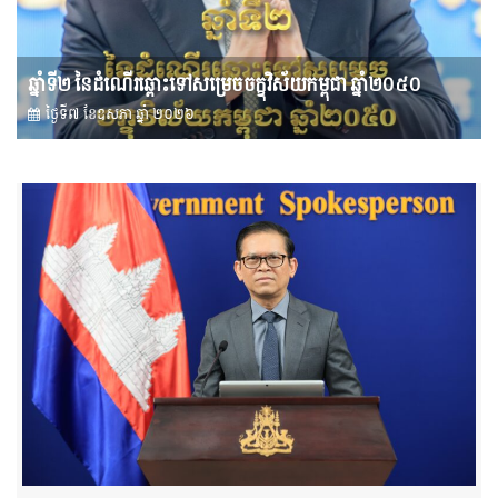
ឆ្នាំទី២ នៃដំណើរឆ្ពោះទៅសម្រេច​ចក្ខុវិស័យ​កម្ពុជា ឆ្នាំ២០៥០
ថ្ងៃទី៧ ខែ​ឧសភា ឆ្នាំ ២០២៦