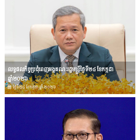
លទ្ធផលកិច្ចប្រជុំពេញអង្គគណៈរដ្ឋមន្រ្តីថ្ងៃទី២៤ ខែកក្កដា
ឆ្នាំ២០២៦
ថ្ងៃទី២៤ ខែ​កក្កដា ឆ្នាំ ២០២៦