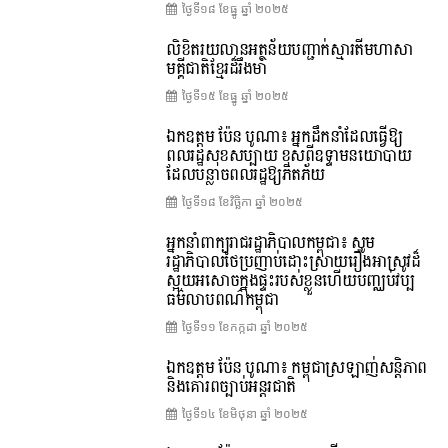
ថ្ងៃទី១៨ ខែ​ធ្នូ ឆ្នាំ ២០២៥
លិខិតរយលានអត្ថន័យបញ្ជាក់ស្មារតីមហាសា
មគ្គីជាតិខ្មែរដ៏រឹងមាំ
ថ្ងៃទី១៥ ខែ​ធ្នូ ឆ្នាំ ២០២៥
ឯកឧត្តម ប៉ែន បូណា៖ អ្នកដឹកនាំដែលធ្វើឱ្យ
ពលរដ្ឋសុខសប្បាយ ខុសពីឧទ្ទាមនយោបាយ
ដែលបន្លាចពលរដ្ឋឱ្យភិតភ័យ
ថ្ងៃទី១៨ ខែ​វិច្ឆិកា ឆ្នាំ ២០២៥
អ្នកនាំពាក្យរាជរដ្ឋាភិបាលកម្ពុជា៖ សូម
រដ្ឋាភិបាលថៃប្រញាប់ដោះស្រាយរឿងអាស្រូវដ៏
ស្អុយអសោចក្នុងផ្ទះរបស់ខ្លួនហើយបញ្ឈប់វប្ប
ធម៌លាបពណ៌កម្ពុជា
ថ្ងៃទី១១ ខែ​កក្កដា ឆ្នាំ ២០២៥
ឯកឧត្តម ប៉ែន បូណា៖ កម្ពុជាស្រឡាញ់សន្តិភាព
និងគោរពច្បាប់អន្តរជាតិ
ថ្ងៃទី១៤ ខែ​មិថុនា ឆ្នាំ ២០២៥