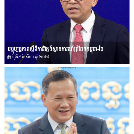
បច្ចុប្បន្នភាពស្ដីពីការវិវត្តន៍ស្ថានការណ៍ព្រំដែនកម្ពុជា-ថៃ
ថ្ងៃទី៩ ខែ​សីហា ឆ្នាំ ២០២៦