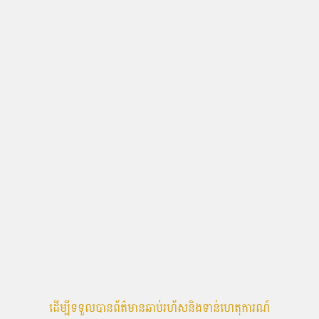
ដើម្បីទទួលបានព័ត៌មានឆាប់រហ័សនិងទាន់ហេតុការណ៍