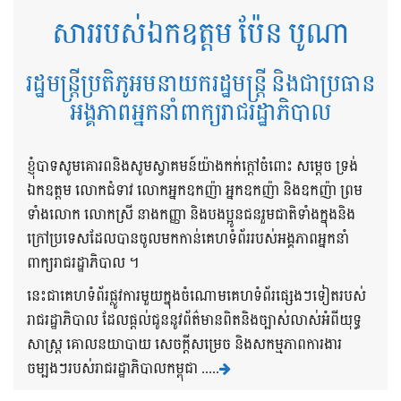
សាររបស់ឯកឧត្តម ប៉ែន បូណា
រដ្ឋមន្ត្រីប្រតិភូអមនាយករដ្ឋមន្ត្រី និងជាប្រធាន
អង្គភាពអ្នកនាំពាក្យរាជរដ្ឋាភិបាល
ខ្ញុំបាទសូមគោរពនិងសូមស្វាគមន៍យ៉ាងកក់ក្តៅចំពោះ សម្តេច ទ្រង់
ឯកឧត្តម លោកជំទាវ លោកអ្នកឧកញ៉ា អ្នកឧកញ៉ា និងឧកញ៉ា ព្រម
ទាំងលោក លោកស្រី នាងកញ្ញា និងបងប្អូនជនរួមជាតិទាំងក្នុងនិង
ក្រៅប្រទេសដែលបានចូលមកកាន់គេហទំព័ររបស់អង្គភាពអ្នកនាំ
ពាក្យរាជរដ្ឋាភិបាល ។
នេះជាគេហទំព័រផ្លូវការមួយក្នុងចំណោមគេហទំព័រផ្សេងៗទៀតរបស់
រាជរដ្ឋាភិបាល ដែលផ្តល់ជូននូវព័ត៌មានពិតនិងច្បាស់លាស់អំពីយុទ្ធ
សាស្រ្ត គោលនយាបាយ សេចក្តីសម្រេច និងសកម្មភាពការងារ
ចម្បងៗរបស់រាជរដ្ឋាភិបាលកម្ពុជា .....