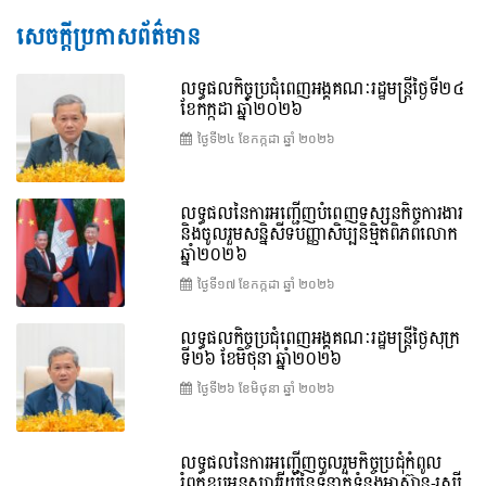
សេចក្តីប្រកាសព័ត៌មាន
លទ្ធផលកិច្ចប្រជុំពេញអង្គគណៈរដ្ឋមន្រ្តីថ្ងៃទី២៤
ខែកក្កដា ឆ្នាំ២០២៦
ថ្ងៃទី២៤ ខែ​កក្កដា ឆ្នាំ ២០២៦
លទ្ធផលនៃការអញ្ជើញបំពេញទស្សនកិច្ចការងារ
និងចូលរួមសន្និសីទបញ្ញាសិប្បនិម្មិតពិភពលោក
ឆ្នាំ២០២៦
ថ្ងៃទី១៧ ខែ​កក្កដា ឆ្នាំ ២០២៦
លទ្ធផលកិច្ចប្រជុំពេញអង្គគណៈរដ្ឋមន្រ្តីថ្ងៃសុក្រ
ទី២៦ ខែមិថុនា ឆ្នាំ២០២៦
ថ្ងៃទី២៦ ខែ​មិថុនា ឆ្នាំ ២០២៦
លទ្ធផលនៃការអញ្ជើញចូលរួមកិច្ចប្រជុំកំពូល
រំឭកខួបអនុស្សាវរីយ៍នៃទំនាក់ទំនងអាស៊ាន-រុស្ស៊ី