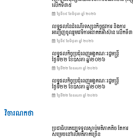
លើកទី៣៥
ថ្ងៃទី១៩ ខែ​មិថុនា ឆ្នាំ ២០២៦
លទ្ធផលនៃដំណើរទស្សនកិច្ចផ្លូវការ និងការ
អញ្ជើញចូលរួមវេទិកាអនាគតអាស៊ាន លើកទី៣
ថ្ងៃទី៩ ខែ​មិថុនា ឆ្នាំ ២០២៦
លទ្ធផលកិច្ចប្រជុំពេញអង្គគណៈរដ្ឋមន្ត្រី
ថ្ងៃទី២២ ខែឧសភា ឆ្នាំ២០២៦
ថ្ងៃទី២២ ខែ​ឧសភា ឆ្នាំ ២០២៦
លទ្ធផលកិច្ចប្រជុំពេញអង្គគណៈរដ្ឋមន្រ្តី
ថ្ងៃទី២២ ខែឧសភា ឆ្នាំ២០២៦
ថ្ងៃទី២២ ខែ​ឧសភា ឆ្នាំ ២០២៦
វិចារណកថា
ប្រជាធិបតេយ្យទទួលស្តាប់មតិភាគតិច តែការ
សម្រេចនៅលើមតិភាគច្រើន