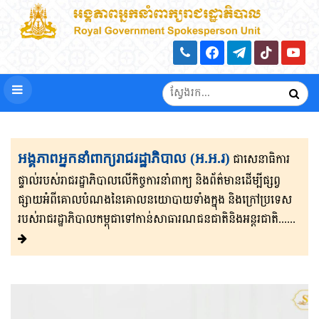
អង្គភាពអ្នកនាំពាក្យរាជរដ្ឋាភិបាល (អ.អ.រ)
ជាសេនា​ធិ​កា​រ​​
ផ្ទាល់​របស់រាជរដ្ឋាភិ​បា​ល​លើ​កិច្ចការ​នាំពាក្យ និងព័ត៌មាន​ដើម្បីផ្សព្វ​
ផ្សាយ​​អំពីគោលបំណងនៃគោល​នយោបាយទាំងក្នុង និងក្រៅ​ប្រទេ​​ស​
របស់រាជរដ្ឋា​ភិ​បា​ល​កម្ពុជាទៅកាន់សាធារណជនជាតិនិងអន្តរជាតិ......