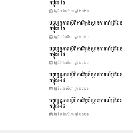
កម្ពុជា-ថៃ
ថ្ងៃទី៧ ខែ​សីហា ឆ្នាំ ២០២៦
បច្ចុប្បន្នភាពស្ដីពីការវិវត្តន៍ស្ថានការណ៍ព្រំដែន
កម្ពុជា-ថៃ
ថ្ងៃទី៦ ខែ​សីហា ឆ្នាំ ២០២៦
បច្ចុប្បន្នភាពស្ដីពីការវិវត្តន៍ស្ថានការណ៍ព្រំដែន
កម្ពុជា-ថៃ
ថ្ងៃទី៥ ខែ​សីហា ឆ្នាំ ២០២៦
បច្ចុប្បន្នភាពស្ដីពីការវិវត្តន៍ស្ថានការណ៍ព្រំដែន
កម្ពុជា-ថៃ
ថ្ងៃទី៤ ខែ​សីហា ឆ្នាំ ២០២៦
បច្ចុប្បន្នភាពស្ដីពីការវិវត្តន៍ស្ថានការណ៍ព្រំដែន
កម្ពុជា-ថៃ
ថ្ងៃទី២ ខែ​សីហា ឆ្នាំ ២០២៦