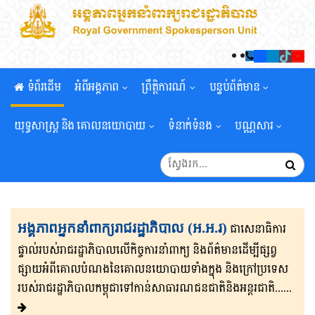
ទំព័រដើម
អំពីអង្គភាព
ព្រឹត្តិការណ៍
បន្ទប់ព័ត៌មាន
យុទ្ធសាស្រ្ត និង គោលនយោបាយ
ទំនាក់ទំនង
បណ្ណសារ
អង្គភាពអ្នកនាំពាក្យរាជរដ្ឋាភិបាល (អ.អ.រ)
ជាសេនា​ធិ​កា​រ​​
ផ្ទាល់​របស់រាជរដ្ឋាភិ​បា​ល​លើ​កិច្ចការ​នាំពាក្យ និងព័ត៌មាន​ដើម្បីផ្សព្វ​
ផ្សាយ​​អំពីគោលបំណងនៃគោល​នយោបាយទាំងក្នុង និងក្រៅ​ប្រទេ​​ស​
របស់រាជរដ្ឋា​ភិ​បា​ល​កម្ពុជាទៅកាន់សាធារណជនជាតិនិងអន្តរជាតិ......