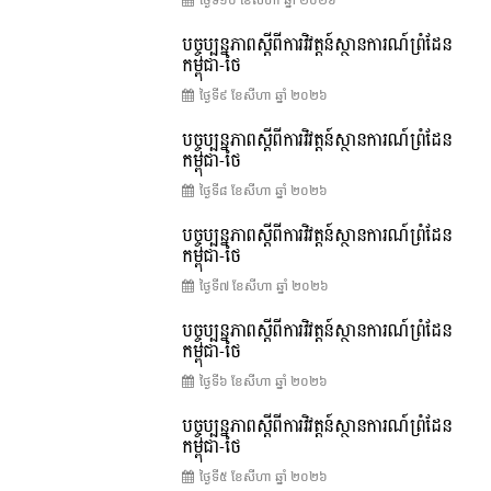
បច្ចុប្បន្នភាពស្ដីពីការវិវត្តន៍ស្ថានការណ៍ព្រំដែន
កម្ពុជា-ថៃ
ថ្ងៃទី៩ ខែ​សីហា ឆ្នាំ ២០២៦
បច្ចុប្បន្នភាពស្ដីពីការវិវត្តន៍ស្ថានការណ៍ព្រំដែន
កម្ពុជា-ថៃ
ថ្ងៃទី៨ ខែ​សីហា ឆ្នាំ ២០២៦
បច្ចុប្បន្នភាពស្ដីពីការវិវត្តន៍ស្ថានការណ៍ព្រំដែន
កម្ពុជា-ថៃ
ថ្ងៃទី៧ ខែ​សីហា ឆ្នាំ ២០២៦
បច្ចុប្បន្នភាពស្ដីពីការវិវត្តន៍ស្ថានការណ៍ព្រំដែន
កម្ពុជា-ថៃ
ថ្ងៃទី៦ ខែ​សីហា ឆ្នាំ ២០២៦
បច្ចុប្បន្នភាពស្ដីពីការវិវត្តន៍ស្ថានការណ៍ព្រំដែន
កម្ពុជា-ថៃ
ថ្ងៃទី៥ ខែ​សីហា ឆ្នាំ ២០២៦