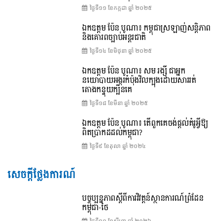
ថ្ងៃទី១១ ខែ​កក្កដា ឆ្នាំ ២០២៥
ឯកឧត្តម ប៉ែន បូណា៖ កម្ពុជាស្រឡាញ់សន្តិភាព
និងគោរពច្បាប់អន្តរជាតិ
ថ្ងៃទី១៤ ខែ​មិថុនា ឆ្នាំ ២០២៥
ឯកឧត្តម ប៉ែន បូណា៖ សម រង្ស៊ី ជាអ្នក
នយោបាយអង្ករកំប៉ុងវិលក្បុងដោយសាររត់
តោងកន្ទុយក្បិនគេ
ថ្ងៃទី១៨ ខែ​មីនា ឆ្នាំ ២០២៥
ឯកឧត្តម ប៉ែន បូណា៖ តើពួកគេចង់ផ្តល់គំរូអ្វីឱ្យ
ពិតប្រាកដដល់កម្ពុជា?
ថ្ងៃទី៩ ខែ​តុលា ឆ្នាំ ២០២៤
សេចក្តីថ្លែងការណ៍
បច្ចុប្បន្នភាពស្ដីពីការវិវត្តន៍ស្ថានការណ៍ព្រំដែន
កម្ពុជា-ថៃ
ថ្ងៃទី១០ ខែ​សីហា ឆ្នាំ ២០២៦