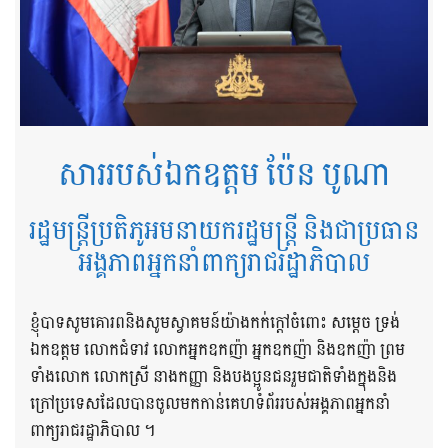
សាររបស់ឯកឧត្តម ប៉ែន បូណា
រដ្ឋមន្ត្រីប្រតិភូអមនាយករដ្ឋមន្ត្រី និងជាប្រធាន
អង្គភាពអ្នកនាំពាក្យរាជរដ្ឋាភិបាល
ខ្ញុំបាទសូមគោរពនិងសូមស្វាគមន៍យ៉ាងកក់ក្តៅចំពោះ សម្តេច ទ្រង់
ឯកឧត្តម លោកជំទាវ លោកអ្នកឧកញ៉ា អ្នកឧកញ៉ា និងឧកញ៉ា ព្រម
ទាំងលោក លោកស្រី នាងកញ្ញា និងបងប្អូនជនរួមជាតិទាំងក្នុងនិង
ក្រៅប្រទេសដែលបានចូលមកកាន់គេហទំព័ររបស់អង្គភាពអ្នកនាំ
ពាក្យរាជរដ្ឋាភិបាល ។