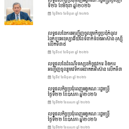
លទ្ធផលកិច្ចប្រជុំពេញអង្គគណៈរដ្ឋមន្រ្តីថ្ងៃសុក្រ
ទី២៦ ខែមិថុនា ឆ្នាំ២០២៦
ថ្ងៃទី២៦ ខែ​មិថុនា ឆ្នាំ ២០២៦
លទ្ធផលនៃការអញ្ជើញចូលរួមកិច្ចប្រជុំកំពូល
រំឭកខួបអនុស្សាវរីយ៍នៃទំនាក់ទំនងអាស៊ាន-រុស្ស៊ី
លើកទី៣៥
ថ្ងៃទី១៩ ខែ​មិថុនា ឆ្នាំ ២០២៦
លទ្ធផលនៃដំណើរទស្សនកិច្ចផ្លូវការ និងការ
អញ្ជើញចូលរួមវេទិកាអនាគតអាស៊ាន លើកទី៣
ថ្ងៃទី៩ ខែ​មិថុនា ឆ្នាំ ២០២៦
លទ្ធផលកិច្ចប្រជុំពេញអង្គគណៈរដ្ឋមន្ត្រី
ថ្ងៃទី២២ ខែឧសភា ឆ្នាំ២០២៦
ថ្ងៃទី២២ ខែ​ឧសភា ឆ្នាំ ២០២៦
លទ្ធផលកិច្ចប្រជុំពេញអង្គគណៈរដ្ឋមន្រ្តី
ថ្ងៃទី២២ ខែឧសភា ឆ្នាំ២០២៦
ថ្ងៃទី២២ ខែ​ឧសភា ឆ្នាំ ២០២៦