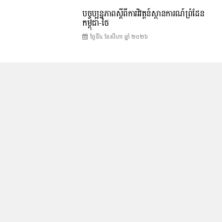
បច្ចុប្បន្នភាពស្ដីពីការវិវត្តន៍ស្ថានការណ៍ព្រំដែន
កម្ពុជា-ថៃ
ថ្ងៃទី៤ ខែ​សីហា ឆ្នាំ ២០២៦