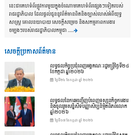
នេះជាគេហទំព័រផ្លូវការមួយក្នុងចំណោមគេហទំព័រផ្សេងៗទៀតរបស់
រាជរដ្ឋាភិបាល ដែលផ្តល់ជូននូវព័ត៌មានពិតនិងច្បាស់លាស់អំពីយុទ្ធ
សាស្រ្ត គោលនយាបាយ សេចក្តីសម្រេច និងសកម្មភាពការងារ
ចម្បងៗរបស់រាជរដ្ឋាភិបាលកម្ពុជា .....
សេចក្តីប្រកាសព័ត៌មាន
លទ្ធផលកិច្ចប្រជុំពេញអង្គគណៈរដ្ឋមន្រ្តីថ្ងៃទី២៤
ខែកក្កដា ឆ្នាំ២០២៦
ថ្ងៃទី២៤ ខែ​កក្កដា ឆ្នាំ ២០២៦
លទ្ធផលនៃការអញ្ជើញបំពេញទស្សនកិច្ចការងារ
និងចូលរួមសន្និសីទបញ្ញាសិប្បនិម្មិតពិភពលោក
ឆ្នាំ២០២៦
ថ្ងៃទី១៧ ខែ​កក្កដា ឆ្នាំ ២០២៦