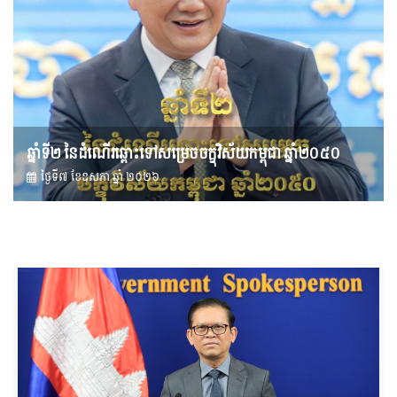
ឆ្នាំទី២ នៃដំណើរឆ្ពោះទៅសម្រេច​ចក្ខុវិស័យ​កម្ពុជា ឆ្នាំ២០៥០
ថ្ងៃទី៧ ខែ​ឧសភា ឆ្នាំ ២០២៦