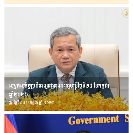
លទ្ធផលកិច្ចប្រជុំពេញអង្គគណៈរដ្ឋមន្រ្តីថ្ងៃទី២៤ ខែកក្កដា
ឆ្នាំ២០២៦
ថ្ងៃទី២៤ ខែ​កក្កដា ឆ្នាំ ២០២៦