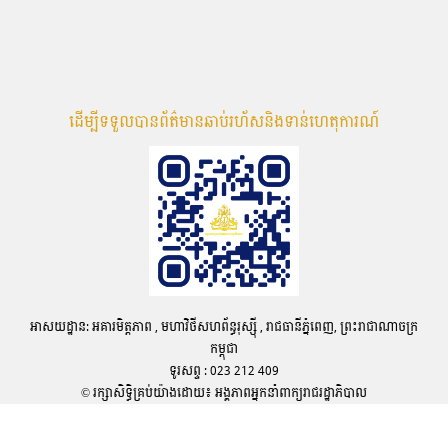
ដើម្បីទទួលបានព័ត៌មានឆាប់រហ័សនិងទាន់ហេតុការណ៍
អាសយដ្ឋាន: អគារមិត្តភាព , មហាវិថីសហព័ន្ធរុស្ស៊ី , រាជធានីភ្នំពេញ, ព្រះរាជាណាចក្រ
កម្ពុជា
ទូរសព្ទ : 023 212 409
© រក្សាសិទ្ធិគ្រប់យ៉ាងដោយ៖ អង្គភាពអ្នកនាំពាក្យរាជរដ្ឋាភិបាល