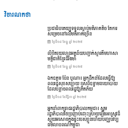
វិចារណកថា
ប្រជាធិបតេយ្យទទួលស្តាប់មតិភាគតិច តែការ
សម្រេចនៅលើមតិភាគច្រើន
ថ្ងៃទី១៨ ខែ​ធ្នូ ឆ្នាំ ២០២៥
លិខិតរយលានអត្ថន័យបញ្ជាក់ស្មារតីមហាសា
មគ្គីជាតិខ្មែរដ៏រឹងមាំ
ថ្ងៃទី១៥ ខែ​ធ្នូ ឆ្នាំ ២០២៥
ឯកឧត្តម ប៉ែន បូណា៖ អ្នកដឹកនាំដែលធ្វើឱ្យ
ពលរដ្ឋសុខសប្បាយ ខុសពីឧទ្ទាមនយោបាយ
ដែលបន្លាចពលរដ្ឋឱ្យភិតភ័យ
ថ្ងៃទី១៨ ខែ​វិច្ឆិកា ឆ្នាំ ២០២៥
អ្នកនាំពាក្យរាជរដ្ឋាភិបាលកម្ពុជា៖ សូម
រដ្ឋាភិបាលថៃប្រញាប់ដោះស្រាយរឿងអាស្រូវដ៏
ស្អុយអសោចក្នុងផ្ទះរបស់ខ្លួនហើយបញ្ឈប់វប្ប
ធម៌លាបពណ៌កម្ពុជា