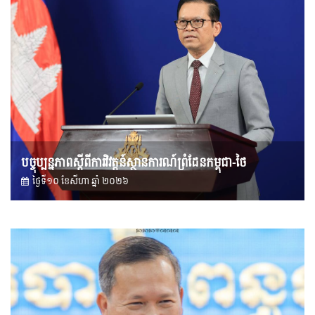
បច្ចុប្បន្នភាពស្ដីពីការវិវត្តន៍ស្ថានការណ៍ព្រំដែនកម្ពុជា-ថៃ
ថ្ងៃទី១០ ខែ​សីហា ឆ្នាំ ២០២៦