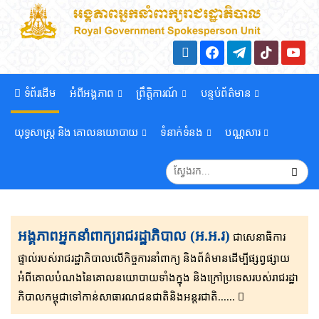
ទំព័រដើម
អំពីអង្គភាព
ព្រឹត្តិការណ៍
បន្ទប់ព័ត៌មាន
យុទ្ធសាស្រ្ត និង គោលនយោបាយ
ទំនាក់ទំនង
បណ្ណសារ
អង្គភាពអ្នកនាំពាក្យរាជរដ្ឋាភិបាល (អ.អ.រ)
ជាសេនា​ធិ​កា​រ​​
ផ្ទាល់​របស់រាជរដ្ឋាភិ​បា​ល​លើ​កិច្ចការ​នាំពាក្យ និងព័ត៌មាន​ដើម្បីផ្សព្វ​ផ្សាយ​​
អំពីគោលបំណងនៃគោល​នយោបាយទាំងក្នុង និងក្រៅ​ប្រទេ​​ស​របស់រាជរដ្ឋា​
ភិ​បា​ល​កម្ពុជាទៅកាន់សាធារណជនជាតិនិងអន្តរជាតិ......