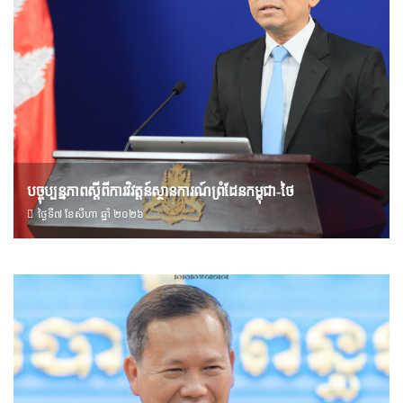
បច្ចុប្បន្នភាពស្ដីពីការវិវត្តន៍ស្ថានការណ៍ព្រំដែនកម្ពុជា-ថៃ
ថ្ងៃទី៧ ខែ​សីហា ឆ្នាំ ២០២៦