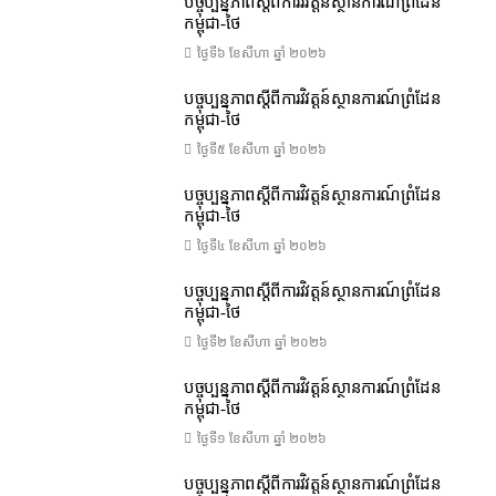
បច្ចុប្បន្នភាពស្ដីពីការវិវត្តន៍ស្ថានការណ៍ព្រំដែន
កម្ពុជា-ថៃ
ថ្ងៃទី៦ ខែ​សីហា ឆ្នាំ ២០២៦
បច្ចុប្បន្នភាពស្ដីពីការវិវត្តន៍ស្ថានការណ៍ព្រំដែន
កម្ពុជា-ថៃ
ថ្ងៃទី៥ ខែ​សីហា ឆ្នាំ ២០២៦
បច្ចុប្បន្នភាពស្ដីពីការវិវត្តន៍ស្ថានការណ៍ព្រំដែន
កម្ពុជា-ថៃ
ថ្ងៃទី៤ ខែ​សីហា ឆ្នាំ ២០២៦
បច្ចុប្បន្នភាពស្ដីពីការវិវត្តន៍ស្ថានការណ៍ព្រំដែន
កម្ពុជា-ថៃ
ថ្ងៃទី២ ខែ​សីហា ឆ្នាំ ២០២៦
បច្ចុប្បន្នភាពស្ដីពីការវិវត្តន៍ស្ថានការណ៍ព្រំដែន
កម្ពុជា-ថៃ
ថ្ងៃទី១ ខែ​សីហា ឆ្នាំ ២០២៦
បច្ចុប្បន្នភាពស្ដីពីការវិវត្តន៍ស្ថានការណ៍ព្រំដែន