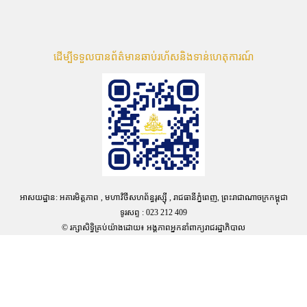
ដើម្បីទទួលបានព័ត៌មានឆាប់រហ័សនិងទាន់ហេតុការណ៍
អាសយដ្ឋាន: អគារមិត្តភាព , មហាវិថីសហព័ន្ធរុស្ស៊ី , រាជធានីភ្នំពេញ, ព្រះរាជាណាចក្រកម្ពុជា
ទូរសព្ទ : 023 212 409
© រក្សាសិទ្ធិគ្រប់យ៉ាងដោយ៖ អង្គភាពអ្នកនាំពាក្យរាជរដ្ឋាភិបាល