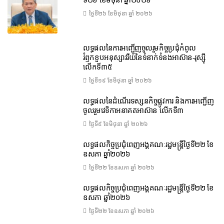
ថ្ងៃទី២៦ ខែ​មិថុនា ឆ្នាំ ២០២៦
លទ្ធផលនៃការអញ្ជើញចូលរួមកិច្ចប្រជុំកំពូល
រំឭកខួបអនុស្សាវរីយ៍នៃទំនាក់ទំនងអាស៊ាន-រុស្ស៊ី
លើកទី៣៥
ថ្ងៃទី១៩ ខែ​មិថុនា ឆ្នាំ ២០២៦
លទ្ធផលនៃដំណើរទស្សនកិច្ចផ្លូវការ និងការអញ្ជើញ
ចូលរួមវេទិកាអនាគតអាស៊ាន លើកទី៣
ថ្ងៃទី៩ ខែ​មិថុនា ឆ្នាំ ២០២៦
លទ្ធផលកិច្ចប្រជុំពេញអង្គគណៈរដ្ឋមន្ត្រីថ្ងៃទី២២ ខែ
ឧសភា ឆ្នាំ២០២៦
ថ្ងៃទី២២ ខែ​ឧសភា ឆ្នាំ ២០២៦
លទ្ធផលកិច្ចប្រជុំពេញអង្គគណៈរដ្ឋមន្រ្តីថ្ងៃទី២២ ខែ
ឧសភា ឆ្នាំ២០២៦
ថ្ងៃទី២២ ខែ​ឧសភា ឆ្នាំ ២០២៦