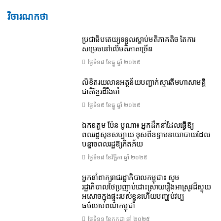
វិចារណកថា
ប្រជាធិបតេយ្យទទួលស្តាប់មតិភាគតិច តែការ
សម្រេចនៅលើមតិភាគច្រើន
ថ្ងៃទី១៨ ខែ​ធ្នូ ឆ្នាំ ២០២៥
លិខិតរយលានអត្ថន័យបញ្ជាក់ស្មារតីមហាសាមគ្គី
ជាតិខ្មែរដ៏រឹងមាំ
ថ្ងៃទី១៥ ខែ​ធ្នូ ឆ្នាំ ២០២៥
ឯកឧត្តម ប៉ែន បូណា៖ អ្នកដឹកនាំដែលធ្វើឱ្យ
ពលរដ្ឋសុខសប្បាយ ខុសពីឧទ្ទាមនយោបាយដែល
បន្លាចពលរដ្ឋឱ្យភិតភ័យ
ថ្ងៃទី១៨ ខែ​វិច្ឆិកា ឆ្នាំ ២០២៥
អ្នកនាំពាក្យរាជរដ្ឋាភិបាលកម្ពុជា៖ សូម
រដ្ឋាភិបាលថៃប្រញាប់ដោះស្រាយរឿងអាស្រូវដ៏ស្អុយ
អសោចក្នុងផ្ទះរបស់ខ្លួនហើយបញ្ឈប់វប្ប
ធម៌លាបពណ៌កម្ពុជា
ថ្ងៃទី១១ ខែ​កក្កដា ឆ្នាំ ២០២៥