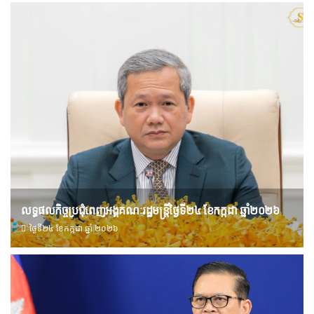
លទ្ធផលកិច្ចប្រជុំពេញអង្គគណៈរដ្ឋមន្រ្តីថ្ងៃទី២៤ ខែកក្កដា ឆ្នាំ២០២៦
ថ្ងៃទី២៤ ខែ​កក្កដា ឆ្នាំ ២០២៦