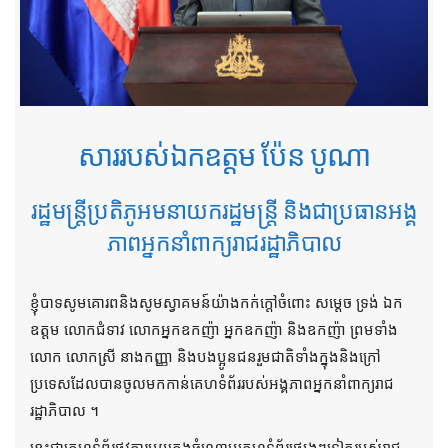
សាររបស់ឯកឧត្តម ប៉ែន បូណា
រដ្ឋមន្ត្រីប្រតិភូអមនាយករដ្ឋមន្ត្រី និងជាប្រធានអង្គ
ភាពអ្នកនាំពាក្យរាជរដ្ឋាភិបាល
ខ្ញុំបាទសូមគោរពនិងសូមស្វាគមន៍យ៉ាងកក់ក្តៅចំពោះ សម្តេច ទ្រង់ ឯក
ឧត្តម លោកជំទាវ លោកអ្នកឧកញ៉ា អ្នកឧកញ៉ា និងឧកញ៉ា ព្រមទាំង
លោក លោកស្រី នាងកញ្ញា និងបងប្អូនជនរួមជាតិទាំងក្នុងនិងក្រៅ
ប្រទេសដែលបានចូលមកកាន់គេហទំព័ររបស់អង្គភាពអ្នកនាំពាក្យរាជ
រដ្ឋាភិបាល ។
នេះជាគេហទំព័រផ្លូវការមួយក្នុងចំណោមគេហទំព័រផ្សេងៗទៀតរបស់រាជ