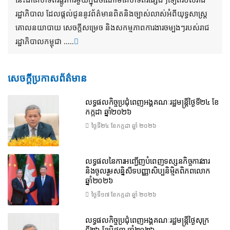
រដ្ឋាភិបាល ដែលផ្តល់ជូននូវព័ត៌មានពិតនិងច្បាស់លាស់អំពីយុទ្ធសាស្រ្ត
គោលនយាបាយ សេចក្តីសម្រេច និងសកម្មភាពការងារចម្បងៗរបស់រាជ
រដ្ឋាភិបាលកម្ពុជា .....
សេចក្តីប្រកាសព័ត៌មាន
លទ្ធផលកិច្ចប្រជុំពេញអង្គគណៈរដ្ឋមន្រ្តីថ្ងៃទី២៤ ខែ
កក្កដា ឆ្នាំ២០២៦
ថ្ងៃទី២៤ ខែ​កក្កដា ឆ្នាំ ២០២៦
លទ្ធផលនៃការអញ្ជើញបំពេញទស្សនកិច្ចការងារ
និងចូលរួមសន្និសីទបញ្ញាសិប្បនិម្មិតពិភពលោក
ឆ្នាំ២០២៦
ថ្ងៃទី១៧ ខែ​កក្កដា ឆ្នាំ ២០២៦
លទ្ធផលកិច្ចប្រជុំពេញអង្គគណៈរដ្ឋមន្រ្តីថ្ងៃសុក្រ
ទី២៦ ខែមិថុនា ឆ្នាំ២០២៦