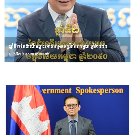
ឆ្នាំទី២ នៃដំណើរឆ្ពោះទៅសម្រេច​ចក្ខុវិស័យ​កម្ពុជា ឆ្នាំ២០៥០
ថ្ងៃទី៧ ខែ​ឧសភា ឆ្នាំ ២០២៦