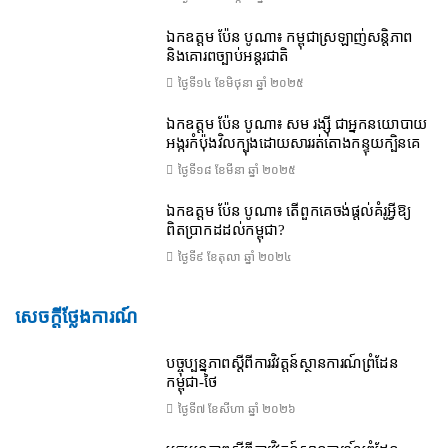
ឯកឧត្តម ប៉ែន បូណា៖ កម្ពុជាស្រឡាញ់សន្តិភាព
និងគោរពច្បាប់អន្តរជាតិ
ថ្ងៃទី១៤ ខែ​មិថុនា ឆ្នាំ ២០២៥
ឯកឧត្តម ប៉ែន បូណា៖ សម រង្ស៊ី ជាអ្នកនយោបាយ
អង្ករកំប៉ុងវិលក្បុងដោយសាររត់តោងកន្ទុយក្បិនគេ
ថ្ងៃទី១៨ ខែ​មីនា ឆ្នាំ ២០២៥
ឯកឧត្តម ប៉ែន បូណា៖ តើពួកគេចង់ផ្តល់គំរូអ្វីឱ្យ
ពិតប្រាកដដល់កម្ពុជា?
ថ្ងៃទី៩ ខែ​តុលា ឆ្នាំ ២០២៤
សេចក្តីថ្លែងការណ៍
បច្ចុប្បន្នភាពស្ដីពីការវិវត្តន៍ស្ថានការណ៍ព្រំដែន
កម្ពុជា-ថៃ
ថ្ងៃទី៧ ខែ​សីហា ឆ្នាំ ២០២៦