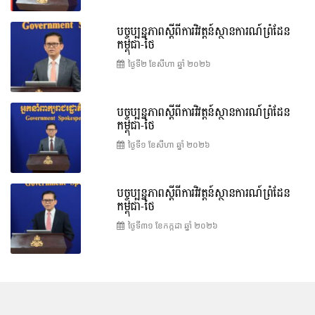
បច្ចុប្បន្នភាពស្ដីពីការវិវត្តន៍ស្ថានការណ៍ព្រំដែន
កម្ពុជា-ថៃ
ថ្ងៃទី២ ខែ​សីហា ឆ្នាំ ២០២៦
បច្ចុប្បន្នភាពស្ដីពីការវិវត្តន៍ស្ថានការណ៍ព្រំដែន
កម្ពុជា-ថៃ
ថ្ងៃទី១ ខែ​សីហា ឆ្នាំ ២០២៦
បច្ចុប្បន្នភាពស្ដីពីការវិវត្តន៍ស្ថានការណ៍ព្រំដែន
កម្ពុជា-ថៃ
ថ្ងៃទី៣១ ខែ​កក្កដា ឆ្នាំ ២០២៦