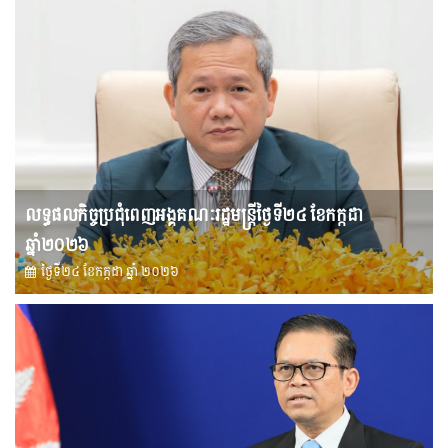
លទ្ធផលកិច្ចប្រជុំពេញអង្គគណៈរដ្ឋមន្រ្តីថ្ងៃទី២៤ ខែកក្កដា
ឆ្នាំ២០២៦
ថ្ងៃទី២៤ ខែ​កក្កដា ឆ្នាំ ២០២៦