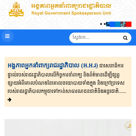
អង្គភាពអ្នកនាំពាក្យរាជរដ្ឋាភិបាល (អ.អ.រ)
ជាសេនា​ធិ​កា​រ​​
ផ្ទាល់​របស់រាជរដ្ឋាភិ​បា​ល​លើ​កិច្ចការ​នាំពាក្យ និងព័ត៌មាន​ដើម្បីផ្សព្វ​
ផ្សាយ​​អំពីគោលបំណងនៃគោល​នយោបាយទាំងក្នុង និងក្រៅ​ប្រទេ​​ស​
របស់រាជរដ្ឋា​ភិ​បា​ល​កម្ពុជាទៅកាន់សាធារណជនជាតិនិងអន្តរជាតិ......