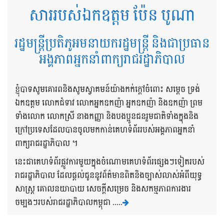
សាររបស់ឯកឧត្តម ប៉ែន បូណា
រដ្ឋមន្ត្រីប្រតិភូអមនាយករដ្ឋមន្ត្រី និងជាប្រធាន
អង្គភាពអ្នកនាំពាក្យរាជរដ្ឋាភិបាល
ខ្ញុំបាទសូមគោរពនិងសូមស្វាគមន៍យ៉ាងកក់ក្តៅចំពោះ សម្តេច ទ្រង់
ឯកឧត្តម លោកជំទាវ លោកអ្នកឧកញ៉ា អ្នកឧកញ៉ា និងឧកញ៉ា ព្រម
ទាំងលោក លោកស្រី នាងកញ្ញា និងបងប្អូនជនរួមជាតិទាំងក្នុងនិង
ក្រៅប្រទេសដែលបានចូលមកកាន់គេហទំព័ររបស់អង្គភាពអ្នកនាំ
ពាក្យរាជរដ្ឋាភិបាល ។
នេះជាគេហទំព័រផ្លូវការមួយក្នុងចំណោមគេហទំព័រផ្សេងៗទៀតរបស់
រាជរដ្ឋាភិបាល ដែលផ្តល់ជូននូវព័ត៌មានពិតនិងច្បាស់លាស់អំពីយុទ្ធ
សាស្រ្ត គោលនយាបាយ សេចក្តីសម្រេច និងសកម្មភាពការងារ
ចម្បងៗរបស់រាជរដ្ឋាភិបាលកម្ពុជា .....