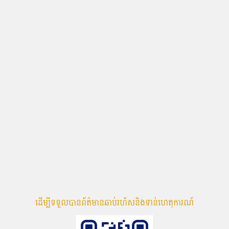
ដើម្បីទទួលបានព័ត៌មានឆាប់រហ័សនិងទាន់ហេតុការណ៍