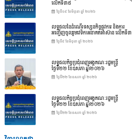
លើកទី៣៥
ថ្ងៃទី១៩ ខែ​មិថុនា ឆ្នាំ ២០២៦
លទ្ធផលនៃដំណើរទស្សនកិច្ចផ្លូវការ និងការ
អញ្ជើញចូលរួមវេទិកាអនាគតអាស៊ាន លើកទី៣
ថ្ងៃទី៩ ខែ​មិថុនា ឆ្នាំ ២០២៦
លទ្ធផលកិច្ចប្រជុំពេញអង្គគណៈរដ្ឋមន្ត្រី
ថ្ងៃទី២២ ខែឧសភា ឆ្នាំ២០២៦
ថ្ងៃទី២២ ខែ​ឧសភា ឆ្នាំ ២០២៦
លទ្ធផលកិច្ចប្រជុំពេញអង្គគណៈរដ្ឋមន្រ្តី
ថ្ងៃទី២២ ខែឧសភា ឆ្នាំ២០២៦
ថ្ងៃទី២២ ខែ​ឧសភា ឆ្នាំ ២០២៦