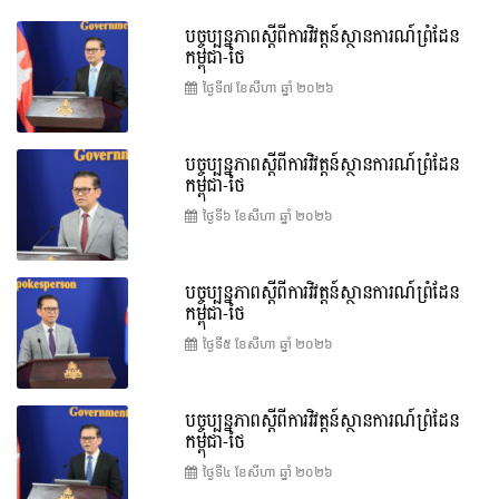
បច្ចុប្បន្នភាពស្ដីពីការវិវត្តន៍ស្ថានការណ៍ព្រំដែន
កម្ពុជា-ថៃ
ថ្ងៃទី៧ ខែ​សីហា ឆ្នាំ ២០២៦
បច្ចុប្បន្នភាពស្ដីពីការវិវត្តន៍ស្ថានការណ៍ព្រំដែន
កម្ពុជា-ថៃ
ថ្ងៃទី៦ ខែ​សីហា ឆ្នាំ ២០២៦
បច្ចុប្បន្នភាពស្ដីពីការវិវត្តន៍ស្ថានការណ៍ព្រំដែន
កម្ពុជា-ថៃ
ថ្ងៃទី៥ ខែ​សីហា ឆ្នាំ ២០២៦
បច្ចុប្បន្នភាពស្ដីពីការវិវត្តន៍ស្ថានការណ៍ព្រំដែន
កម្ពុជា-ថៃ
ថ្ងៃទី៤ ខែ​សីហា ឆ្នាំ ២០២៦