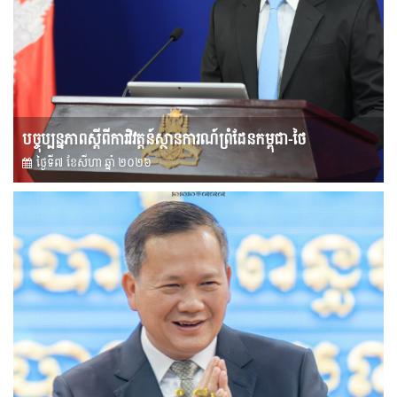
បច្ចុប្បន្នភាពស្ដីពីការវិវត្តន៍ស្ថានការណ៍ព្រំដែនកម្ពុជា-ថៃ
ថ្ងៃទី៧ ខែ​សីហា ឆ្នាំ ២០២៦