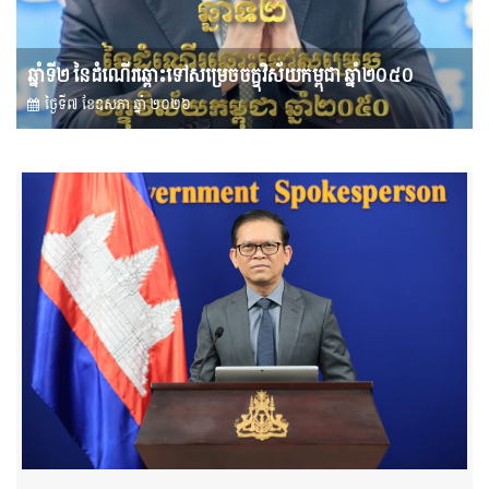
ឆ្នាំទី២ នៃដំណើរឆ្ពោះទៅសម្រេច​ចក្ខុវិស័យ​កម្ពុជា ឆ្នាំ២០៥០
ថ្ងៃទី៧ ខែ​ឧសភា ឆ្នាំ ២០២៦