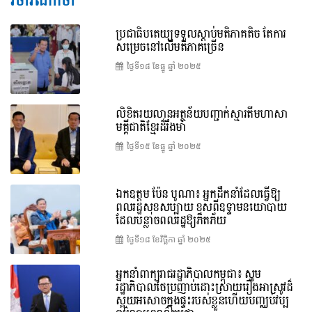
វិចារណកថា
ប្រជាធិបតេយ្យទទួលស្តាប់មតិភាគតិច តែការ
សម្រេចនៅលើមតិភាគច្រើន
ថ្ងៃទី១៨ ខែ​ធ្នូ ឆ្នាំ ២០២៥
លិខិតរយលានអត្ថន័យបញ្ជាក់ស្មារតីមហាសា
មគ្គីជាតិខ្មែរដ៏រឹងមាំ
ថ្ងៃទី១៥ ខែ​ធ្នូ ឆ្នាំ ២០២៥
ឯកឧត្តម ប៉ែន បូណា៖ អ្នកដឹកនាំដែលធ្វើឱ្យ
ពលរដ្ឋសុខសប្បាយ ខុសពីឧទ្ទាមនយោបាយ
ដែលបន្លាចពលរដ្ឋឱ្យភិតភ័យ
ថ្ងៃទី១៨ ខែ​វិច្ឆិកា ឆ្នាំ ២០២៥
អ្នកនាំពាក្យរាជរដ្ឋាភិបាលកម្ពុជា៖ សូម
រដ្ឋាភិបាលថៃប្រញាប់ដោះស្រាយរឿងអាស្រូវដ៏
ស្អុយអសោចក្នុងផ្ទះរបស់ខ្លួនហើយបញ្ឈប់វប្ប