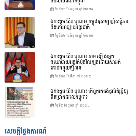
ធម៌លាបពណ៌កម្ពុជា
ថ្ងៃទី១១ ខែ​កក្កដា ឆ្នាំ ២០២៥
ឯកឧត្តម ប៉ែន បូណា៖ កម្ពុជាស្រឡាញ់សន្តិភាព
និងគោរពច្បាប់អន្តរជាតិ
ថ្ងៃទី១៤ ខែ​មិថុនា ឆ្នាំ ២០២៥
ឯកឧត្តម ប៉ែន បូណា៖ សម រង្ស៊ី ជាអ្នក
នយោបាយអង្ករកំប៉ុងវិលក្បុងដោយសាររត់
តោងកន្ទុយក្បិនគេ
ថ្ងៃទី១៨ ខែ​មីនា ឆ្នាំ ២០២៥
ឯកឧត្តម ប៉ែន បូណា៖ តើពួកគេចង់ផ្តល់គំរូអ្វីឱ្យ
ពិតប្រាកដដល់កម្ពុជា?
ថ្ងៃទី៩ ខែ​តុលា ឆ្នាំ ២០២៤
សេចក្តីថ្លែងការណ៍