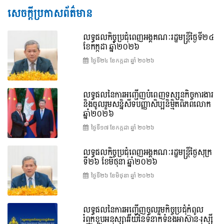
សេចក្តីប្រកាសព័ត៌មាន
លទ្ធផលកិច្ចប្រជុំពេញអង្គគណៈរដ្ឋមន្រ្តីថ្ងៃទី២៤
ខែកក្កដា ឆ្នាំ២០២៦
ថ្ងៃទី២៤ ខែ​កក្កដា ឆ្នាំ ២០២៦
លទ្ធផលនៃការអញ្ជើញបំពេញទស្សនកិច្ចការងារ
និងចូលរួមសន្និសីទបញ្ញាសិប្បនិម្មិតពិភពលោក
ឆ្នាំ២០២៦
ថ្ងៃទី១៧ ខែ​កក្កដា ឆ្នាំ ២០២៦
លទ្ធផលកិច្ចប្រជុំពេញអង្គគណៈរដ្ឋមន្រ្តីថ្ងៃសុក្រ
ទី២៦ ខែមិថុនា ឆ្នាំ២០២៦
ថ្ងៃទី២៦ ខែ​មិថុនា ឆ្នាំ ២០២៦
លទ្ធផលនៃការអញ្ជើញចូលរួមកិច្ចប្រជុំកំពូល
រំឭកខួបអនុស្សាវរីយ៍នៃទំនាក់ទំនងអាស៊ាន-រុស្ស៊ី