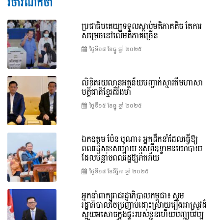
វិចារណកថា
ប្រជាធិបតេយ្យទទួលស្តាប់មតិភាគតិច តែការ
សម្រេចនៅលើមតិភាគច្រើន
ថ្ងៃទី១៨ ខែ​ធ្នូ ឆ្នាំ ២០២៥
លិខិតរយលានអត្ថន័យបញ្ជាក់ស្មារតីមហាសា
មគ្គីជាតិខ្មែរដ៏រឹងមាំ
ថ្ងៃទី១៥ ខែ​ធ្នូ ឆ្នាំ ២០២៥
ឯកឧត្តម ប៉ែន បូណា៖ អ្នកដឹកនាំដែលធ្វើឱ្យ
ពលរដ្ឋសុខសប្បាយ ខុសពីឧទ្ទាមនយោបាយ
ដែលបន្លាចពលរដ្ឋឱ្យភិតភ័យ
ថ្ងៃទី១៨ ខែ​វិច្ឆិកា ឆ្នាំ ២០២៥
អ្នកនាំពាក្យរាជរដ្ឋាភិបាលកម្ពុជា៖ សូម
រដ្ឋាភិបាលថៃប្រញាប់ដោះស្រាយរឿងអាស្រូវដ៏
ស្អុយអសោចក្នុងផ្ទះរបស់ខ្លួនហើយបញ្ឈប់វប្ប