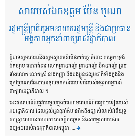
សាររបស់ឯកឧត្តម ប៉ែន បូណា
រដ្ឋមន្ត្រីប្រតិភូអមនាយករដ្ឋមន្ត្រី និងជាប្រធាន
អង្គភាពអ្នកនាំពាក្យរាជរដ្ឋាភិបាល
ខ្ញុំបាទសូមគោរពនិងសូមស្វាគមន៍យ៉ាងកក់ក្តៅចំពោះ សម្តេច ទ្រង់
ឯកឧត្តម លោកជំទាវ លោកអ្នកឧកញ៉ា អ្នកឧកញ៉ា និងឧកញ៉ា ព្រម
ទាំងលោក លោកស្រី នាងកញ្ញា និងបងប្អូនជនរួមជាតិទាំងក្នុងនិង
ក្រៅប្រទេសដែលបានចូលមកកាន់គេហទំព័ររបស់អង្គភាពអ្នកនាំ
ពាក្យរាជរដ្ឋាភិបាល ។
នេះជាគេហទំព័រផ្លូវការមួយក្នុងចំណោមគេហទំព័រផ្សេងៗទៀតរបស់
រាជរដ្ឋាភិបាល ដែលផ្តល់ជូននូវព័ត៌មានពិតនិងច្បាស់លាស់អំពីយុទ្ធ
សាស្រ្ត គោលនយាបាយ សេចក្តីសម្រេច និងសកម្មភាពការងារ
ចម្បងៗរបស់រាជរដ្ឋាភិបាលកម្ពុជា .....