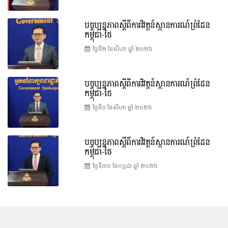
បច្ចុប្បន្នភាពស្ដីពីការវិវត្តន៍ស្ថានការណ៍ព្រំដែន
កម្ពុជា-ថៃ
ថ្ងៃទី២ ខែ​សីហា ឆ្នាំ ២០២៦
បច្ចុប្បន្នភាពស្ដីពីការវិវត្តន៍ស្ថានការណ៍ព្រំដែន
កម្ពុជា-ថៃ
ថ្ងៃទី១ ខែ​សីហា ឆ្នាំ ២០២៦
បច្ចុប្បន្នភាពស្ដីពីការវិវត្តន៍ស្ថានការណ៍ព្រំដែន
កម្ពុជា-ថៃ
ថ្ងៃទី៣១ ខែ​កក្កដា ឆ្នាំ ២០២៦