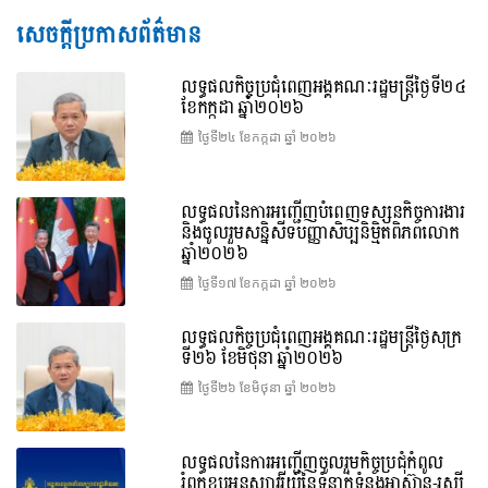
សេចក្តីប្រកាសព័ត៌មាន
លទ្ធផលកិច្ចប្រជុំពេញអង្គគណៈរដ្ឋមន្រ្តីថ្ងៃទី២៤
ខែកក្កដា ឆ្នាំ២០២៦
ថ្ងៃទី២៤ ខែ​កក្កដា ឆ្នាំ ២០២៦
លទ្ធផលនៃការអញ្ជើញបំពេញទស្សនកិច្ចការងារ
និងចូលរួមសន្និសីទបញ្ញាសិប្បនិម្មិតពិភពលោក
ឆ្នាំ២០២៦
ថ្ងៃទី១៧ ខែ​កក្កដា ឆ្នាំ ២០២៦
លទ្ធផលកិច្ចប្រជុំពេញអង្គគណៈរដ្ឋមន្រ្តីថ្ងៃសុក្រ
ទី២៦ ខែមិថុនា ឆ្នាំ២០២៦
ថ្ងៃទី២៦ ខែ​មិថុនា ឆ្នាំ ២០២៦
លទ្ធផលនៃការអញ្ជើញចូលរួមកិច្ចប្រជុំកំពូល
រំឭកខួបអនុស្សាវរីយ៍នៃទំនាក់ទំនងអាស៊ាន-រុស្ស៊ី