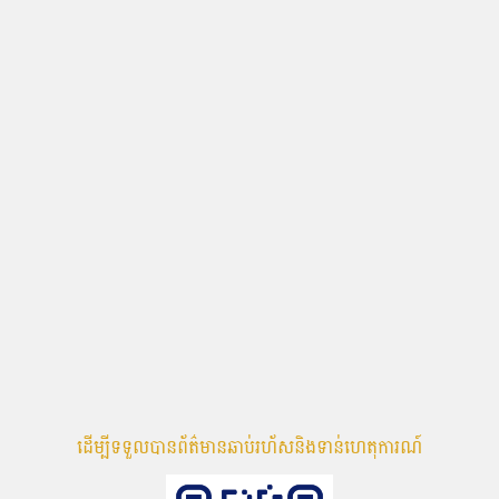
ដើម្បីទទួលបានព័ត៌មានឆាប់រហ័សនិងទាន់ហេតុការណ៍