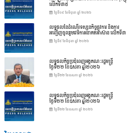
លើកទី៣៥
ថ្ងៃទី១៩ ខែ​មិថុនា ឆ្នាំ ២០២៦
លទ្ធផលនៃដំណើរទស្សនកិច្ចផ្លូវការ និងការ
អញ្ជើញចូលរួមវេទិកាអនាគតអាស៊ាន លើកទី៣
ថ្ងៃទី៩ ខែ​មិថុនា ឆ្នាំ ២០២៦
លទ្ធផលកិច្ចប្រជុំពេញអង្គគណៈរដ្ឋមន្ត្រី
ថ្ងៃទី២២ ខែឧសភា ឆ្នាំ២០២៦
ថ្ងៃទី២២ ខែ​ឧសភា ឆ្នាំ ២០២៦
លទ្ធផលកិច្ចប្រជុំពេញអង្គគណៈរដ្ឋមន្រ្តី
ថ្ងៃទី២២ ខែឧសភា ឆ្នាំ២០២៦
ថ្ងៃទី២២ ខែ​ឧសភា ឆ្នាំ ២០២៦