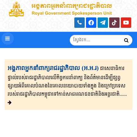
អង្គភាពអ្នកនាំពាក្យរាជរដ្ឋាភិបាល (អ.អ.រ)
ជាសេនា​ធិ​កា​រ​​
ផ្ទាល់​របស់រាជរដ្ឋាភិ​បា​ល​លើ​កិច្ចការ​នាំពាក្យ និងព័ត៌មាន​ដើម្បីផ្សព្វ​
ផ្សាយ​​អំពីគោលបំណងនៃគោល​នយោបាយទាំងក្នុង និងក្រៅ​ប្រទេ​​ស​
របស់រាជរដ្ឋា​ភិ​បា​ល​កម្ពុជាទៅកាន់សាធារណជនជាតិនិងអន្តរជាតិ......