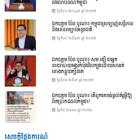
ធម៌លាបពណ៌កម្ពុជា
ថ្ងៃទី១១ ខែ​កក្កដា ឆ្នាំ ២០២៥
ឯកឧត្តម ប៉ែន បូណា៖ កម្ពុជាស្រឡាញ់សន្តិភាព
និងគោរពច្បាប់អន្តរជាតិ
ថ្ងៃទី១៤ ខែ​មិថុនា ឆ្នាំ ២០២៥
ឯកឧត្តម ប៉ែន បូណា៖ សម រង្ស៊ី ជាអ្នក
នយោបាយអង្ករកំប៉ុងវិលក្បុងដោយសាររត់
តោងកន្ទុយក្បិនគេ
ថ្ងៃទី១៨ ខែ​មីនា ឆ្នាំ ២០២៥
ឯកឧត្តម ប៉ែន បូណា៖ តើពួកគេចង់ផ្តល់គំរូអ្វីឱ្យ
ពិតប្រាកដដល់កម្ពុជា?
ថ្ងៃទី៩ ខែ​តុលា ឆ្នាំ ២០២៤
សេចក្តីថ្លែងការណ៍