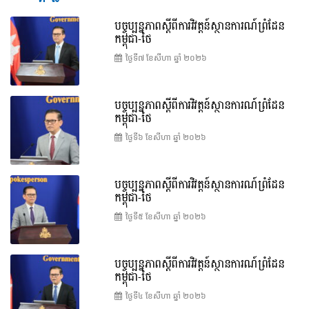
បច្ចុប្បន្នភាពស្ដីពីការវិវត្តន៍ស្ថានការណ៍ព្រំដែន
កម្ពុជា-ថៃ
ថ្ងៃទី៧ ខែ​សីហា ឆ្នាំ ២០២៦
បច្ចុប្បន្នភាពស្ដីពីការវិវត្តន៍ស្ថានការណ៍ព្រំដែន
កម្ពុជា-ថៃ
ថ្ងៃទី៦ ខែ​សីហា ឆ្នាំ ២០២៦
បច្ចុប្បន្នភាពស្ដីពីការវិវត្តន៍ស្ថានការណ៍ព្រំដែន
កម្ពុជា-ថៃ
ថ្ងៃទី៥ ខែ​សីហា ឆ្នាំ ២០២៦
បច្ចុប្បន្នភាពស្ដីពីការវិវត្តន៍ស្ថានការណ៍ព្រំដែន
កម្ពុជា-ថៃ
ថ្ងៃទី៤ ខែ​សីហា ឆ្នាំ ២០២៦