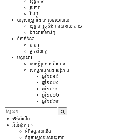
សុន្ទរកថា
រូបភាព
វីដេអូ
យុទ្ធសាស្រ្ត និង គោលនយោបាយ
យុទ្ធសាស្រ្ត និង គោលនយោបាយ
ឯកសារសំខាន់ៗ
ទំនាក់ទំនង
អ.អ.រ
អ្នកនាំពាក្យ
បណ្ណសារ
សេចក្តីប្រកាសព័ត៌មាន
សកម្មភាពការងារអង្គភាព
ឆ្នាំ២០១៩
ឆ្នាំ២០២០
ឆ្នាំ២០២១
ឆ្នាំ២០២២
ឆ្នាំ២០២៣
ទំព័រដើម
អំពីអង្គភាព
អំពីអង្គភាពយើង
កិច្ចការស្នូលរបស់អង្គភាព