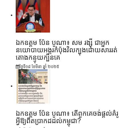
ឯកឧត្តម ប៉ែន បូណា៖ សម រង្ស៊ី ជាអ្នក
នយោបាយអង្ករកំប៉ុងវិលក្បុងដោយសាររត់
តោងកន្ទុយក្បិនគេ
ថ្ងៃទី១៨ ខែ​មីនា ឆ្នាំ ២០២៥
ឯកឧត្តម ប៉ែន បូណា៖ តើពួកគេចង់ផ្តល់គំរូ
អ្វីឱ្យពិតប្រាកដដល់កម្ពុជា?