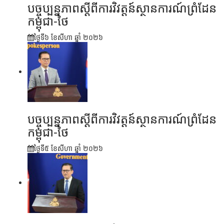
បច្ចុប្បន្នភាពស្ដីពីការវិវត្តន៍ស្ថានការណ៍ព្រំដែន
កម្ពុជា-ថៃ
ថ្ងៃទី៦ ខែ​សីហា ឆ្នាំ ២០២៦
បច្ចុប្បន្នភាពស្ដីពីការវិវត្តន៍ស្ថានការណ៍ព្រំដែន
កម្ពុជា-ថៃ
ថ្ងៃទី៥ ខែ​សីហា ឆ្នាំ ២០២៦