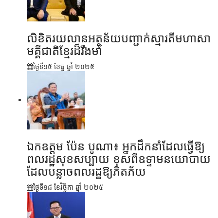
លិខិតរយលានអត្ថន័យបញ្ជាក់ស្មារតីមហាសា
មគ្គីជាតិខ្មែរដ៏រឹងមាំ
ថ្ងៃទី១៥ ខែ​ធ្នូ ឆ្នាំ ២០២៥
ឯកឧត្តម ប៉ែន បូណា៖ អ្នកដឹកនាំដែលធ្វើឱ្យ
ពលរដ្ឋសុខសប្បាយ ខុសពីឧទ្ទាមនយោបាយ
ដែលបន្លាចពលរដ្ឋឱ្យភិតភ័យ
ថ្ងៃទី១៨ ខែ​វិច្ឆិកា ឆ្នាំ ២០២៥