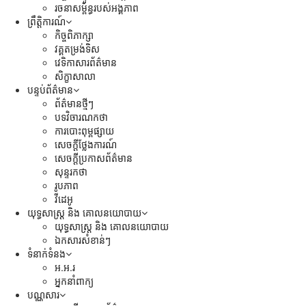
រចនាសម្ព័ន្ធរបស់អង្គភាព
ព្រឹត្តិការណ៍
កិច្ចពិភាក្សា
វគ្គតម្រង់ទិស
វេទិកាសារព័ត៌មាន
សិក្ខាសាលា
បន្ទប់ព័ត៌មាន
ព័ត៌មានថ្មីៗ
បទវិចារណកថា
ការបោះពុម្ពផ្សាយ
សេចក្តីថ្លែងការណ៍
សេចក្ដីប្រកាសព័ត៌មាន
សុន្ទរកថា
រូបភាព
វីដេអូ
យុទ្ធសាស្រ្ត និង គោលនយោបាយ
យុទ្ធសាស្រ្ត និង គោលនយោបាយ
ឯកសារសំខាន់ៗ
ទំនាក់ទំនង
អ.អ.រ
អ្នកនាំពាក្យ
បណ្ណសារ