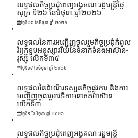
លទ្ធផលកិច្ចប្រជុំពេញអង្គគណៈរដ្ឋមន្រ្តីថ្ងៃ
សុក្រ ទី២៦ ខែមិថុនា ឆ្នាំ២០២៦
ថ្ងៃទី២៦ ខែ​មិថុនា ឆ្នាំ ២០២៦
លទ្ធផលនៃការអញ្ជើញចូលរួមកិច្ចប្រជុំកំពូល
រំឭកខួបអនុស្សាវរីយ៍នៃទំនាក់ទំនងអាស៊ាន-
រុស្ស៊ី លើកទី៣៥
ថ្ងៃទី១៩ ខែ​មិថុនា ឆ្នាំ ២០២៦
លទ្ធផលនៃដំណើរទស្សនកិច្ចផ្លូវការ និងការ
អញ្ជើញចូលរួមវេទិកាអនាគតអាស៊ាន
លើកទី៣
ថ្ងៃទី៩ ខែ​មិថុនា ឆ្នាំ ២០២៦
លទ្ធផលកិច្ចប្រជុំពេញអង្គគណៈរដ្ឋមន្ត្រី