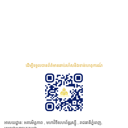
ដើម្បីទទួលបានព័ត៌មានឆាប់រហ័សនិងទាន់ហេតុការណ៍
អាសយដ្ឋាន: អគារមិត្តភាព , មហាវិថីសហព័ន្ធរុស្ស៊ី , រាជធានីភ្នំពេញ,