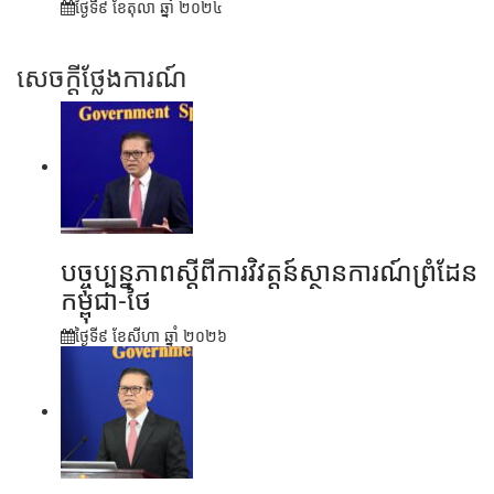
ថ្ងៃទី៩ ខែ​តុលា ឆ្នាំ ២០២៤
សេចក្តីថ្លែងការណ៍
បច្ចុប្បន្នភាពស្ដីពីការវិវត្តន៍ស្ថានការណ៍ព្រំដែន
កម្ពុជា-ថៃ
ថ្ងៃទី៩ ខែ​សីហា ឆ្នាំ ២០២៦