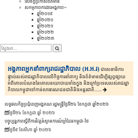
សេចក្តីប្រកាសព័ត៌មាន
សកម្មភាពការងារអង្គភាព
ឆ្នាំ២០១៩
ឆ្នាំ២០២០
ឆ្នាំ២០២១
ឆ្នាំ២០២២
ឆ្នាំ២០២៣
អង្គភាពអ្នកនាំពាក្យរាជរដ្ឋាភិបាល (អ.អ.រ)
ជាសេនា​ធិ​កា​រ​​
ផ្ទាល់​របស់រាជរដ្ឋាភិ​បា​ល​លើ​កិច្ចការ​នាំពាក្យ និងព័ត៌មាន​ដើម្បីផ្សព្វ​ផ្សាយ​​
អំពីគោលបំណងនៃគោល​នយោបាយទាំងក្នុង និងក្រៅ​ប្រទេ​​ស​របស់រាជរដ្ឋា​
ភិ​បា​ល​កម្ពុជាទៅកាន់សាធារណជនជាតិនិងអន្តរជាតិ......
លទ្ធផលកិច្ចប្រជុំពេញអង្គគណៈរដ្ឋមន្រ្តីថ្ងៃទី២៤ ខែកក្កដា ឆ្នាំ២០២៦
ថ្ងៃទី២៤ ខែ​កក្កដា ឆ្នាំ ២០២៦
បច្ចុប្បន្នភាពស្ដីពីការវិវត្តន៍ស្ថានការណ៍ព្រំដែនកម្ពុជា-ថៃ
ថ្ងៃទី៩ ខែ​សីហា ឆ្នាំ ២០២៦