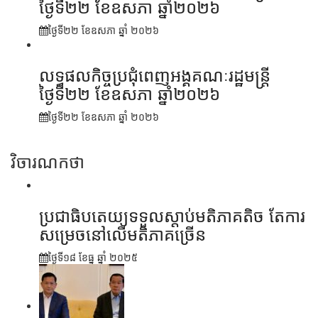
ថ្ងៃទី២២ ខែឧសភា ឆ្នាំ២០២៦
ថ្ងៃទី២២ ខែ​ឧសភា ឆ្នាំ ២០២៦
លទ្ធផលកិច្ចប្រជុំពេញអង្គគណៈរដ្ឋមន្រ្តី
ថ្ងៃទី២២ ខែឧសភា ឆ្នាំ២០២៦
ថ្ងៃទី២២ ខែ​ឧសភា ឆ្នាំ ២០២៦
វិចារណកថា
ប្រជាធិបតេយ្យទទួលស្តាប់មតិភាគតិច តែការ
សម្រេចនៅលើមតិភាគច្រើន
ថ្ងៃទី១៨ ខែ​ធ្នូ ឆ្នាំ ២០២៥