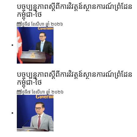
បច្ចុប្បន្នភាពស្ដីពីការវិវត្តន៍ស្ថានការណ៍ព្រំដែន
កម្ពុជា-ថៃ
ថ្ងៃទី៨ ខែ​សីហា ឆ្នាំ ២០២៦
បច្ចុប្បន្នភាពស្ដីពីការវិវត្តន៍ស្ថានការណ៍ព្រំដែន
កម្ពុជា-ថៃ
ថ្ងៃទី៧ ខែ​សីហា ឆ្នាំ ២០២៦