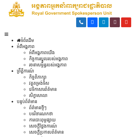
ទំព័រដើម
អំពីអង្គភាព
អំពីអង្គភាពយើង
កិច្ចការស្នូលរបស់អង្គភាព
រចនាសម្ព័ន្ធរបស់អង្គភាព
ព្រឹត្តិការណ៍
កិច្ចពិភាក្សា
វគ្គតម្រង់ទិស
វេទិកាសារព័ត៌មាន
សិក្ខាសាលា
បន្ទប់ព័ត៌មាន
ព័ត៌មានថ្មីៗ
បទវិចារណកថា
ការបោះពុម្ពផ្សាយ
សេចក្តីថ្លែងការណ៍
សេចក្ដីប្រកាសព័ត៌មាន