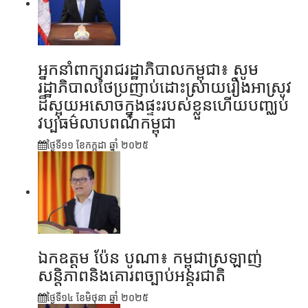
អ្នកនាំពាក្យរាជរដ្ឋាភិបាលកម្ពុជា៖ សូម
រដ្ឋាភិបាលថៃប្រញាប់ដោះស្រាយរឿងអាស្រូវ
ដ៏ស្អុយអសោចក្នុងផ្ទះរបស់ខ្លួនហើយបញ្ឈប់
វប្បធម៌លាបពណ៌កម្ពុជា
ថ្ងៃទី១១ ខែ​កក្កដា ឆ្នាំ ២០២៥
ឯកឧត្តម ប៉ែន បូណា៖ កម្ពុជាស្រឡាញ់
សន្តិភាពនិងគោរពច្បាប់អន្តរជាតិ
ថ្ងៃទី១៤ ខែ​មិថុនា ឆ្នាំ ២០២៥