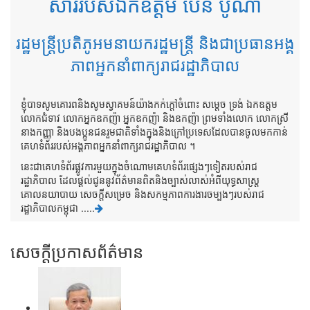
សាររបស់ឯកឧត្តម ប៉ែន បូណា
រដ្ឋមន្ត្រីប្រតិភូអមនាយករដ្ឋមន្ត្រី និងជាប្រធានអង្គ
ភាពអ្នកនាំពាក្យរាជរដ្ឋាភិបាល
ខ្ញុំបាទសូមគោរពនិងសូមស្វាគមន៍យ៉ាងកក់ក្តៅចំពោះ សម្តេច ទ្រង់ ឯកឧត្តម
លោកជំទាវ លោកអ្នកឧកញ៉ា អ្នកឧកញ៉ា និងឧកញ៉ា ព្រមទាំងលោក លោកស្រី
នាងកញ្ញា និងបងប្អូនជនរួមជាតិទាំងក្នុងនិងក្រៅប្រទេសដែលបានចូលមកកាន់
គេហទំព័ររបស់អង្គភាពអ្នកនាំពាក្យរាជរដ្ឋាភិបាល ។
នេះជាគេហទំព័រផ្លូវការមួយក្នុងចំណោមគេហទំព័រផ្សេងៗទៀតរបស់រាជ
រដ្ឋាភិបាល ដែលផ្តល់ជូននូវព័ត៌មានពិតនិងច្បាស់លាស់អំពីយុទ្ធសាស្រ្ត
គោលនយាបាយ សេចក្តីសម្រេច និងសកម្មភាពការងារចម្បងៗរបស់រាជ
រដ្ឋាភិបាលកម្ពុជា .....
សេចក្តីប្រកាសព័ត៌មាន