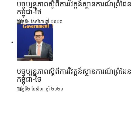
បច្ចុប្បន្នភាពស្ដីពីការវិវត្តន៍ស្ថានការណ៍ព្រំដែន
កម្ពុជា-ថៃ
ថ្ងៃទី៤ ខែ​សីហា ឆ្នាំ ២០២៦
បច្ចុប្បន្នភាពស្ដីពីការវិវត្តន៍ស្ថានការណ៍ព្រំដែន
កម្ពុជា-ថៃ
ថ្ងៃទី២ ខែ​សីហា ឆ្នាំ ២០២៦