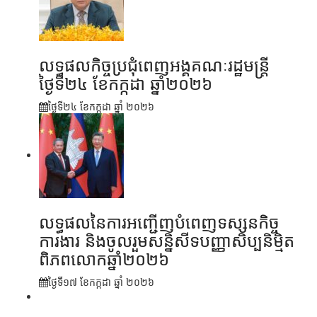
លទ្ធផលកិច្ចប្រជុំពេញអង្គគណៈរដ្ឋមន្រ្តី
ថ្ងៃទី២៤ ខែកក្កដា ឆ្នាំ២០២៦
ថ្ងៃទី២៤ ខែ​កក្កដា ឆ្នាំ ២០២៦
លទ្ធផលនៃការអញ្ជើញបំពេញទស្សនកិច្ច
ការងារ និងចូលរួមសន្និសីទបញ្ញាសិប្បនិម្មិត
ពិភពលោកឆ្នាំ២០២៦
ថ្ងៃទី១៧ ខែ​កក្កដា ឆ្នាំ ២០២៦