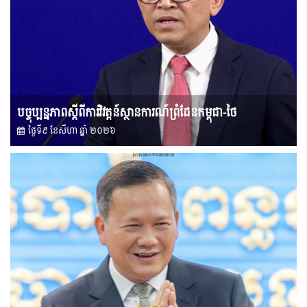
បច្ចុប្បន្នភាពស្ដីពីការវិវត្តន៍ស្ថានការណ៍ព្រំដែនកម្ពុជា-ថៃ
ថ្ងៃទី៩ ខែ​សីហា ឆ្នាំ ២០២៦