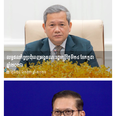
លទ្ធផលកិច្ចប្រជុំពេញអង្គគណៈរដ្ឋមន្រ្តីថ្ងៃទី២៤ ខែកក្កដា
ឆ្នាំ២០២៦
ថ្ងៃទី២៤ ខែ​កក្កដា ឆ្នាំ ២០២៦