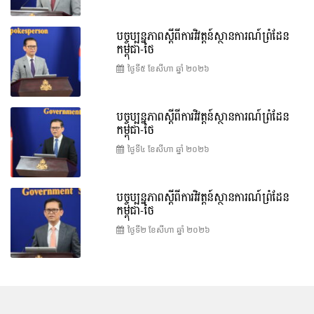
បច្ចុប្បន្នភាពស្ដីពីការវិវត្តន៍ស្ថានការណ៍ព្រំដែន
កម្ពុជា-ថៃ
ថ្ងៃទី៥ ខែ​សីហា ឆ្នាំ ២០២៦
បច្ចុប្បន្នភាពស្ដីពីការវិវត្តន៍ស្ថានការណ៍ព្រំដែន
កម្ពុជា-ថៃ
ថ្ងៃទី៤ ខែ​សីហា ឆ្នាំ ២០២៦
បច្ចុប្បន្នភាពស្ដីពីការវិវត្តន៍ស្ថានការណ៍ព្រំដែន
កម្ពុជា-ថៃ
ថ្ងៃទី២ ខែ​សីហា ឆ្នាំ ២០២៦