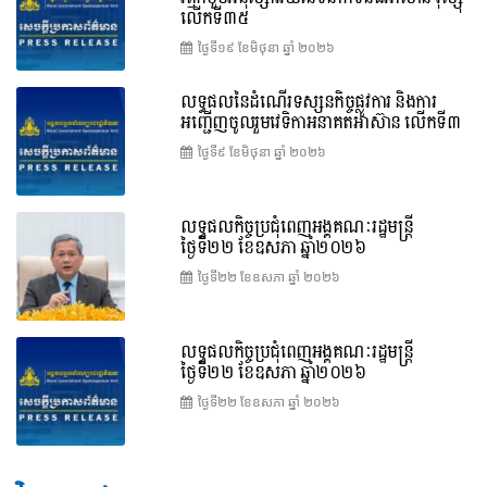
លើកទី៣៥
ថ្ងៃទី១៩ ខែ​មិថុនា ឆ្នាំ ២០២៦
លទ្ធផលនៃដំណើរទស្សនកិច្ចផ្លូវការ និងការ
អញ្ជើញចូលរួមវេទិកាអនាគតអាស៊ាន លើកទី៣
ថ្ងៃទី៩ ខែ​មិថុនា ឆ្នាំ ២០២៦
លទ្ធផលកិច្ចប្រជុំពេញអង្គគណៈរដ្ឋមន្ត្រី
ថ្ងៃទី២២ ខែឧសភា ឆ្នាំ២០២៦
ថ្ងៃទី២២ ខែ​ឧសភា ឆ្នាំ ២០២៦
លទ្ធផលកិច្ចប្រជុំពេញអង្គគណៈរដ្ឋមន្រ្តី
ថ្ងៃទី២២ ខែឧសភា ឆ្នាំ២០២៦
ថ្ងៃទី២២ ខែ​ឧសភា ឆ្នាំ ២០២៦