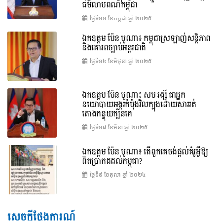
ធម៌លាបពណ៌កម្ពុជា
ថ្ងៃទី១១ ខែ​កក្កដា ឆ្នាំ ២០២៥
ឯកឧត្តម ប៉ែន បូណា៖ កម្ពុជាស្រឡាញ់សន្តិភាព
និងគោរពច្បាប់អន្តរជាតិ
ថ្ងៃទី១៤ ខែ​មិថុនា ឆ្នាំ ២០២៥
ឯកឧត្តម ប៉ែន បូណា៖ សម រង្ស៊ី ជាអ្នក
នយោបាយអង្ករកំប៉ុងវិលក្បុងដោយសាររត់
តោងកន្ទុយក្បិនគេ
ថ្ងៃទី១៨ ខែ​មីនា ឆ្នាំ ២០២៥
ឯកឧត្តម ប៉ែន បូណា៖ តើពួកគេចង់ផ្តល់គំរូអ្វីឱ្យ
ពិតប្រាកដដល់កម្ពុជា?
ថ្ងៃទី៩ ខែ​តុលា ឆ្នាំ ២០២៤
សេចក្តីថ្លែងការណ៍