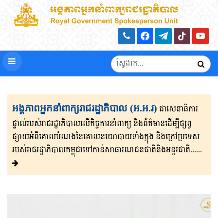
អង្គភាពអ្នកនាំពាក្យរាជរដ្ឋាភិបាល (អ.អ.រ)
ជាសេនា​ធិ​កា​រ​​
ផ្ទាល់​របស់រាជរដ្ឋាភិ​បា​ល​លើ​កិច្ចការ​នាំពាក្យ និងព័ត៌មាន​ដើម្បីផ្សព្វ​
ផ្សាយ​​អំពីគោលបំណងនៃគោល​នយោបាយទាំងក្នុង និងក្រៅ​ប្រទេ​​ស​
របស់រាជរដ្ឋា​ភិ​បា​ល​កម្ពុជាទៅកាន់សាធារណជនជាតិនិងអន្តរជាតិ......