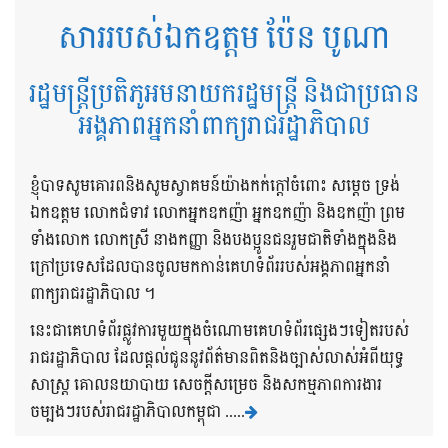
សាររបស់ឯកឧត្តម ប៉ែន បូណា
រដ្ឋមន្ត្រីប្រតិភូអមនាយករដ្ឋមន្ត្រី និងជាប្រធាន
អង្គភាពអ្នកនាំពាក្យរាជរដ្ឋាភិបាល
ខ្ញុំបាទសូមគោរពនិងសូមស្វាគមន៍យ៉ាងកក់ក្តៅចំពោះ សម្តេច ទ្រង់
ឯកឧត្តម លោកជំទាវ លោកអ្នកឧកញ៉ា អ្នកឧកញ៉ា និងឧកញ៉ា ព្រម
ទាំងលោក លោកស្រី នាងកញ្ញា និងបងប្អូនជនរួមជាតិទាំងក្នុងនិង
ក្រៅប្រទេសដែលបានចូលមកកាន់គេហទំព័ររបស់អង្គភាពអ្នកនាំ
ពាក្យរាជរដ្ឋាភិបាល ។
នេះជាគេហទំព័រផ្លូវការមួយក្នុងចំណោមគេហទំព័រផ្សេងៗទៀតរបស់
រាជរដ្ឋាភិបាល ដែលផ្តល់ជូននូវព័ត៌មានពិតនិងច្បាស់លាស់អំពីយុទ្ធ
សាស្រ្ត គោលនយាបាយ សេចក្តីសម្រេច និងសកម្មភាពការងារ
ចម្បងៗរបស់រាជរដ្ឋាភិបាលកម្ពុជា .....