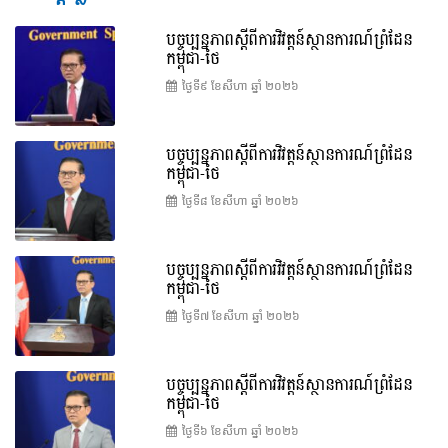
បច្ចុប្បន្នភាពស្ដីពីការវិវត្តន៍ស្ថានការណ៍ព្រំដែន
កម្ពុជា-ថៃ
ថ្ងៃទី៩ ខែ​សីហា ឆ្នាំ ២០២៦
បច្ចុប្បន្នភាពស្ដីពីការវិវត្តន៍ស្ថានការណ៍ព្រំដែន
កម្ពុជា-ថៃ
ថ្ងៃទី៨ ខែ​សីហា ឆ្នាំ ២០២៦
បច្ចុប្បន្នភាពស្ដីពីការវិវត្តន៍ស្ថានការណ៍ព្រំដែន
កម្ពុជា-ថៃ
ថ្ងៃទី៧ ខែ​សីហា ឆ្នាំ ២០២៦
បច្ចុប្បន្នភាពស្ដីពីការវិវត្តន៍ស្ថានការណ៍ព្រំដែន
កម្ពុជា-ថៃ
ថ្ងៃទី៦ ខែ​សីហា ឆ្នាំ ២០២៦