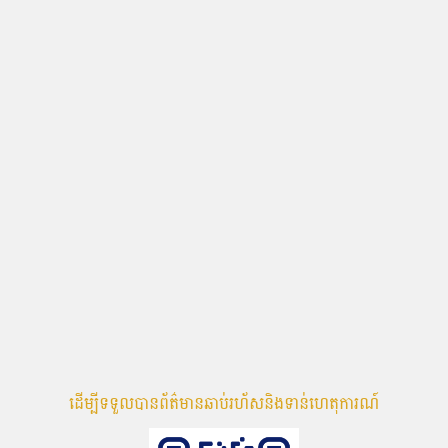
ដើម្បីទទួលបានព័ត៌មានឆាប់រហ័សនិងទាន់ហេតុការណ៍