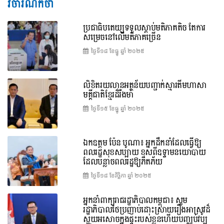
វិចារណកថា
ប្រជាធិបតេយ្យទទួលស្តាប់មតិភាគតិច តែការ
សម្រេចនៅលើមតិភាគច្រើន
ថ្ងៃទី១៨ ខែ​ធ្នូ ឆ្នាំ ២០២៥
លិខិតរយលានអត្ថន័យបញ្ជាក់ស្មារតីមហាសា
មគ្គីជាតិខ្មែរដ៏រឹងមាំ
ថ្ងៃទី១៥ ខែ​ធ្នូ ឆ្នាំ ២០២៥
ឯកឧត្តម ប៉ែន បូណា៖ អ្នកដឹកនាំដែលធ្វើឱ្យ
ពលរដ្ឋសុខសប្បាយ ខុសពីឧទ្ទាមនយោបាយ
ដែលបន្លាចពលរដ្ឋឱ្យភិតភ័យ
ថ្ងៃទី១៨ ខែ​វិច្ឆិកា ឆ្នាំ ២០២៥
អ្នកនាំពាក្យរាជរដ្ឋាភិបាលកម្ពុជា៖ សូម
រដ្ឋាភិបាលថៃប្រញាប់ដោះស្រាយរឿងអាស្រូវដ៏
ស្អុយអសោចក្នុងផ្ទះរបស់ខ្លួនហើយបញ្ឈប់វប្ប