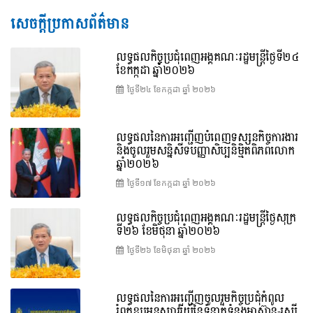
សេចក្តីប្រកាសព័ត៌មាន
លទ្ធផលកិច្ចប្រជុំពេញអង្គគណៈរដ្ឋមន្រ្តីថ្ងៃទី២៤
ខែកក្កដា ឆ្នាំ២០២៦
ថ្ងៃទី២៤ ខែ​កក្កដា ឆ្នាំ ២០២៦
លទ្ធផលនៃការអញ្ជើញបំពេញទស្សនកិច្ចការងារ
និងចូលរួមសន្និសីទបញ្ញាសិប្បនិម្មិតពិភពលោក
ឆ្នាំ២០២៦
ថ្ងៃទី១៧ ខែ​កក្កដា ឆ្នាំ ២០២៦
លទ្ធផលកិច្ចប្រជុំពេញអង្គគណៈរដ្ឋមន្រ្តីថ្ងៃសុក្រ
ទី២៦ ខែមិថុនា ឆ្នាំ២០២៦
ថ្ងៃទី២៦ ខែ​មិថុនា ឆ្នាំ ២០២៦
លទ្ធផលនៃការអញ្ជើញចូលរួមកិច្ចប្រជុំកំពូល
រំឭកខួបអនុស្សាវរីយ៍នៃទំនាក់ទំនងអាស៊ាន-រុស្ស៊ី