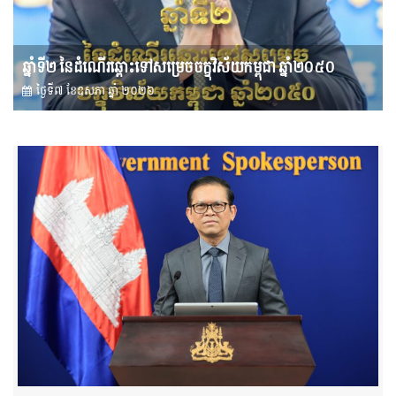
ឆ្នាំទី២ នៃដំណើរឆ្ពោះទៅសម្រេច​ចក្ខុវិស័យ​កម្ពុជា ឆ្នាំ២០៥០
ថ្ងៃទី៧ ខែ​ឧសភា ឆ្នាំ ២០២៦