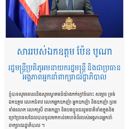
សាររបស់ឯកឧត្តម ប៉ែន បូណា
រដ្ឋមន្ត្រីប្រតិភូអមនាយករដ្ឋមន្ត្រី និងជាប្រធាន
អង្គភាពអ្នកនាំពាក្យរាជរដ្ឋាភិបាល
ខ្ញុំបាទសូមគោរពនិងសូមស្វាគមន៍យ៉ាងកក់ក្តៅចំពោះ សម្តេច ទ្រង់
ឯកឧត្តម លោកជំទាវ លោកអ្នកឧកញ៉ា អ្នកឧកញ៉ា និងឧកញ៉ា ព្រម
ទាំងលោក លោកស្រី នាងកញ្ញា និងបងប្អូនជនរួមជាតិទាំងក្នុងនិង
ក្រៅប្រទេសដែលបានចូលមកកាន់គេហទំព័ររបស់អង្គភាពអ្នកនាំ
ពាក្យរាជរដ្ឋាភិបាល ។