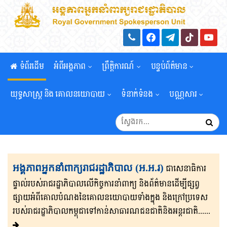
ទំព័រដើម
អំពីអង្គភាព
ព្រឹត្តិការណ៍
បន្ទប់ព័ត៌មាន
យុទ្ធសាស្រ្ត និង គោលនយោបាយ
ទំនាក់ទំនង
បណ្ណសារ
អង្គភាពអ្នកនាំពាក្យរាជរដ្ឋាភិបាល (អ.អ.រ)
ជាសេនា​ធិ​កា​រ​​
ផ្ទាល់​របស់រាជរដ្ឋាភិ​បា​ល​លើ​កិច្ចការ​នាំពាក្យ និងព័ត៌មាន​ដើម្បីផ្សព្វ​
ផ្សាយ​​អំពីគោលបំណងនៃគោល​នយោបាយទាំងក្នុង និងក្រៅ​ប្រទេ​​ស​
របស់រាជរដ្ឋា​ភិ​បា​ល​កម្ពុជាទៅកាន់សាធារណជនជាតិនិងអន្តរជាតិ......