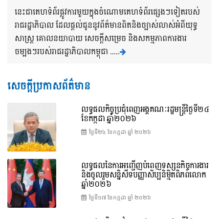
នេះជាគេហទំព័រផ្លូវការមួយក្នុងចំណោមគេហទំព័រផ្សេងៗទៀតរបស់
រាជរដ្ឋាភិបាល ដែលផ្តល់ជូននូវព័ត៌មានពិតនិងច្បាស់លាស់អំពីយុទ្ធ
សាស្រ្ត គោលនយាបាយ សេចក្តីសម្រេច និងសកម្មភាពការងារ
ចម្បងៗរបស់រាជរដ្ឋាភិបាលកម្ពុជា .....
សេចក្តីប្រកាសព័ត៌មាន
លទ្ធផលកិច្ចប្រជុំពេញអង្គគណៈរដ្ឋមន្រ្តីថ្ងៃទី២៤
ខែកក្កដា ឆ្នាំ២០២៦
ថ្ងៃទី២៤ ខែ​កក្កដា ឆ្នាំ ២០២៦
លទ្ធផលនៃការអញ្ជើញបំពេញទស្សនកិច្ចការងារ
និងចូលរួមសន្និសីទបញ្ញាសិប្បនិម្មិតពិភពលោក
ឆ្នាំ២០២៦
ថ្ងៃទី១៧ ខែ​កក្កដា ឆ្នាំ ២០២៦