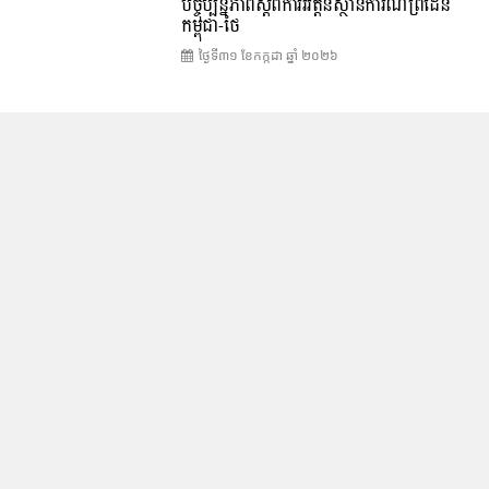
បច្ចុប្បន្នភាពស្ដីពីការវិវត្តន៍ស្ថានការណ៍ព្រំដែន
កម្ពុជា-ថៃ
ថ្ងៃទី៣១ ខែ​កក្កដា ឆ្នាំ ២០២៦