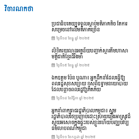
វិចារណកថា
ប្រជាធិបតេយ្យទទួលស្តាប់មតិភាគតិច តែការ
សម្រេចនៅលើមតិភាគច្រើន
ថ្ងៃទី១៨ ខែ​ធ្នូ ឆ្នាំ ២០២៥
លិខិតរយលានអត្ថន័យបញ្ជាក់ស្មារតីមហាសា
មគ្គីជាតិខ្មែរដ៏រឹងមាំ
ថ្ងៃទី១៥ ខែ​ធ្នូ ឆ្នាំ ២០២៥
ឯកឧត្តម ប៉ែន បូណា៖ អ្នកដឹកនាំដែលធ្វើឱ្យ
ពលរដ្ឋសុខសប្បាយ ខុសពីឧទ្ទាមនយោបាយ
ដែលបន្លាចពលរដ្ឋឱ្យភិតភ័យ
ថ្ងៃទី១៨ ខែ​វិច្ឆិកា ឆ្នាំ ២០២៥
អ្នកនាំពាក្យរាជរដ្ឋាភិបាលកម្ពុជា៖ សូម
រដ្ឋាភិបាលថៃប្រញាប់ដោះស្រាយរឿងអាស្រូវដ៏
ស្អុយអសោចក្នុងផ្ទះរបស់ខ្លួនហើយបញ្ឈប់វប្ប
ធម៌លាបពណ៌កម្ពុជា
ថ្ងៃទី១១ ខែ​កក្កដា ឆ្នាំ ២០២៥