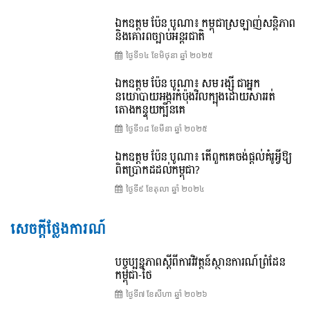
ឯកឧត្តម ប៉ែន បូណា៖ កម្ពុជាស្រឡាញ់សន្តិភាព
និងគោរពច្បាប់អន្តរជាតិ
ថ្ងៃទី១៤ ខែ​មិថុនា ឆ្នាំ ២០២៥
ឯកឧត្តម ប៉ែន បូណា៖ សម រង្ស៊ី ជាអ្នក
នយោបាយអង្ករកំប៉ុងវិលក្បុងដោយសាររត់
តោងកន្ទុយក្បិនគេ
ថ្ងៃទី១៨ ខែ​មីនា ឆ្នាំ ២០២៥
ឯកឧត្តម ប៉ែន បូណា៖ តើពួកគេចង់ផ្តល់គំរូអ្វីឱ្យ
ពិតប្រាកដដល់កម្ពុជា?
ថ្ងៃទី៩ ខែ​តុលា ឆ្នាំ ២០២៤
សេចក្តីថ្លែងការណ៍
បច្ចុប្បន្នភាពស្ដីពីការវិវត្តន៍ស្ថានការណ៍ព្រំដែន
កម្ពុជា-ថៃ
ថ្ងៃទី៧ ខែ​សីហា ឆ្នាំ ២០២៦