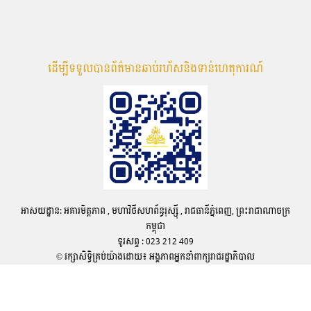
ដើម្បីទទួលបានព័ត៌មានឆាប់រហ័សនិងទាន់ហេតុការណ៍
អាសយដ្ឋាន: អគារមិត្តភាព , មហាវិថីសហព័ន្ធរុស្ស៊ី , រាជធានីភ្នំពេញ, ព្រះរាជាណាចក្រ
កម្ពុជា
ទូរសព្ទ : 023 212 409
© រក្សាសិទ្ធិគ្រប់យ៉ាងដោយ៖ អង្គភាពអ្នកនាំពាក្យរាជរដ្ឋាភិបាល