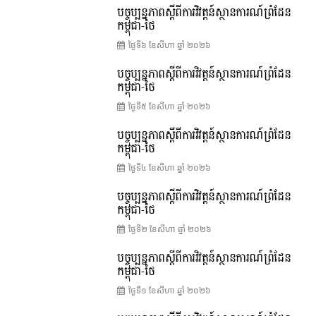
បច្ចុប្បន្នភាពស្ដីពីការវិវត្តន៍ស្ថានការណ៍ព្រំដែន
កម្ពុជា-ថៃ
ថ្ងៃទី៦ ខែ​សីហា ឆ្នាំ ២០២៦
បច្ចុប្បន្នភាពស្ដីពីការវិវត្តន៍ស្ថានការណ៍ព្រំដែន
កម្ពុជា-ថៃ
ថ្ងៃទី៥ ខែ​សីហា ឆ្នាំ ២០២៦
បច្ចុប្បន្នភាពស្ដីពីការវិវត្តន៍ស្ថានការណ៍ព្រំដែន
កម្ពុជា-ថៃ
ថ្ងៃទី៤ ខែ​សីហា ឆ្នាំ ២០២៦
បច្ចុប្បន្នភាពស្ដីពីការវិវត្តន៍ស្ថានការណ៍ព្រំដែន
កម្ពុជា-ថៃ
ថ្ងៃទី២ ខែ​សីហា ឆ្នាំ ២០២៦
បច្ចុប្បន្នភាពស្ដីពីការវិវត្តន៍ស្ថានការណ៍ព្រំដែន
កម្ពុជា-ថៃ
ថ្ងៃទី១ ខែ​សីហា ឆ្នាំ ២០២៦