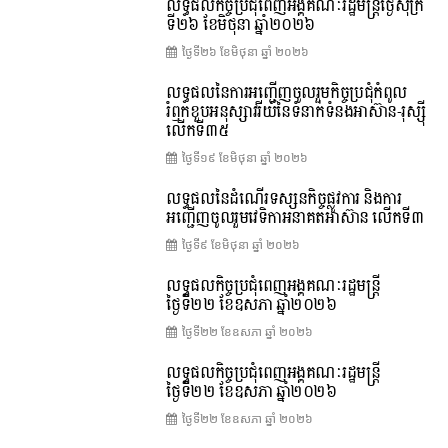
លទ្ធផលកិច្ចប្រជុំពេញអង្គគណៈរដ្ឋមន្រ្តីថ្ងៃសុក្រ
ទី២៦ ខែមិថុនា ឆ្នាំ២០២៦
ថ្ងៃទី២៦ ខែ​មិថុនា ឆ្នាំ ២០២៦
លទ្ធផលនៃការអញ្ជើញចូលរួមកិច្ចប្រជុំកំពូល
រំឭកខួបអនុស្សាវរីយ៍នៃទំនាក់ទំនងអាស៊ាន-រុស្ស៊ី
លើកទី៣៥
ថ្ងៃទី១៩ ខែ​មិថុនា ឆ្នាំ ២០២៦
លទ្ធផលនៃដំណើរទស្សនកិច្ចផ្លូវការ និងការ
អញ្ជើញចូលរួមវេទិកាអនាគតអាស៊ាន លើកទី៣
ថ្ងៃទី៩ ខែ​មិថុនា ឆ្នាំ ២០២៦
លទ្ធផលកិច្ចប្រជុំពេញអង្គគណៈរដ្ឋមន្ត្រី
ថ្ងៃទី២២ ខែឧសភា ឆ្នាំ២០២៦
ថ្ងៃទី២២ ខែ​ឧសភា ឆ្នាំ ២០២៦
លទ្ធផលកិច្ចប្រជុំពេញអង្គគណៈរដ្ឋមន្រ្តី
ថ្ងៃទី២២ ខែឧសភា ឆ្នាំ២០២៦
ថ្ងៃទី២២ ខែ​ឧសភា ឆ្នាំ ២០២៦